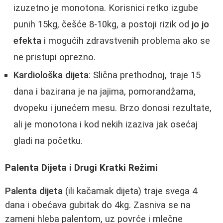
izuzetno je monotona. Korisnici retko izgube
punih 15kg, češće 8-10kg, a postoji rizik od
jo jo
efekta
i mogućih zdravstvenih problema ako se
ne pristupi oprezno.
Kardiološka dijeta
: Slična prethodnoj, traje 15
dana i bazirana je na jajima, pomorandžama,
dvopeku i junećem mesu. Brzo donosi rezultate,
ali je monotona i kod nekih izaziva jak osećaj
gladi na početku.
Palenta Dijeta i Drugi Kratki Režimi
Palenta dijeta
(ili kačamak dijeta) traje svega 4
dana i obećava gubitak do 4kg. Zasniva se na
zameni hleba palentom, uz povrće i mlečne