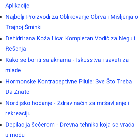
Aplikacije
Najbolji Proizvodi za Oblikovanje Obrva i Mišljenja o
Trajnoj Šminki
Dehidrirana Koža Lica: Kompletan Vodič za Negu i
Rešenja
Kako se boriti sa aknama - Iskusstva i saveti za
mlade
Hormonske Kontraceptivne Pilule: Sve Što Treba
Da Znate
Nordijsko hodanje - Zdrav način za mršavljenje i
rekreaciju
Depilacija šećerom - Drevna tehnika koja se vraća
u modu