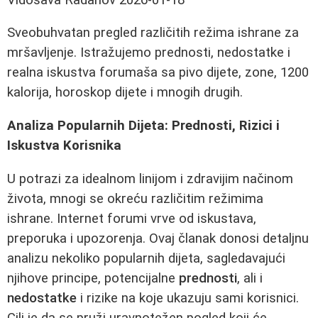
Sveobuhvatan pregled različitih režima ishrane za
mršavljenje. Istražujemo prednosti, nedostatke i
realna iskustva forumaša sa pivo dijete, zone, 1200
kalorija, horoskop dijete i mnogih drugih.
Analiza Popularnih Dijeta: Prednosti, Rizici i
Iskustva Korisnika
U potrazi za idealnom linijom i zdravijim načinom
života, mnogi se okreću različitim režimima
ishrane. Internet forumi vrve od iskustava,
preporuka i upozorenja. Ovaj članak donosi detaljnu
analizu nekoliko popularnih dijeta, sagledavajući
njihove principe, potencijalne
prednosti
, ali i
nedostatke
i rizike na koje ukazuju sami korisnici.
Cilj je da se pruži uravnotežen pogled koji će