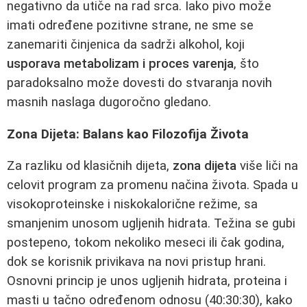
negativno da utiče na rad srca. Iako pivo može
imati određene pozitivne strane, ne sme se
zanemariti činjenica da sadrži alkohol, koji
usporava metabolizam i proces varenja
, što
paradoksalno može dovesti do stvaranja novih
masnih naslaga dugoročno gledano.
Zona Dijeta: Balans kao Filozofija Života
Za razliku od klasičnih dijeta,
zona dijeta
više liči na
celovit program za promenu načina života. Spada u
visokoproteinske i niskokalorične režime, sa
smanjenim unosom ugljenih hidrata. Težina se gubi
postepeno, tokom nekoliko meseci ili čak godina,
dok se korisnik privikava na novi pristup hrani.
Osnovni princip je unos ugljenih hidrata, proteina i
masti u tačno određenom odnosu (40:30:30), kako