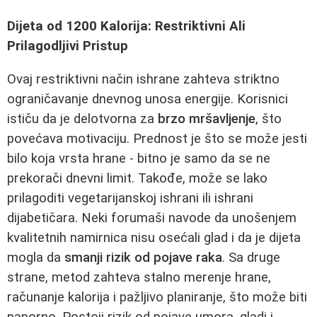
Dijeta od 1200 Kalorija: Restriktivni Ali
Prilagodljivi Pristup
Ovaj restriktivni način ishrane zahteva striktno
ograničavanje dnevnog unosa energije. Korisnici
ističu da je delotvorna za
brzo mršavljenje
, što
povećava motivaciju. Prednost je što se može jesti
bilo koja vrsta hrane - bitno je samo da se ne
prekorači dnevni limit. Takođe, može se lako
prilagoditi vegetarijanskoj ishrani ili ishrani
dijabetičara. Neki forumaši navode da unošenjem
kvalitetnih namirnica nisu osećali glad i da je dijeta
mogla da
smanji rizik od pojave raka
. Sa druge
strane, metod zahteva stalno merenje hrane,
računanje kalorija i pažljivo planiranje, što može biti
naporno. Postoji rizik od pojave umora, gladi i,