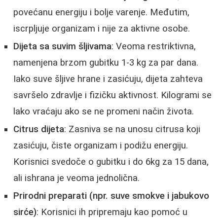
povećanu energiju i bolje varenje. Međutim,
iscrpljuje organizam i nije za aktivne osobe.
Dijeta sa suvim šljivama
: Veoma restriktivna,
namenjena brzom gubitku 1-3 kg za par dana.
Iako suve šljive hrane i zasićuju, dijeta zahteva
savršelo zdravlje i fizičku aktivnost. Kilogrami se
lako vraćaju ako se ne promeni način života.
Citrus dijeta
: Zasniva se na unosu citrusa koji
zasićuju, čiste organizam i podižu energiju.
Korisnici svedoče o gubitku i do 6kg za 15 dana,
ali ishrana je veoma jednolična.
Prirodni preparati (npr. suve smokve i jabukovo
sirće)
: Korisnici ih pripremaju kao pomoć u