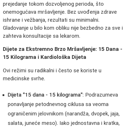
prejedanje tokom dozvoljenog perioda, što
onemogućava mršavljenje. Bez uvođenja zdrave
ishrane i vežbanja, rezultati su minimalni.
Gladovanje u bilo kom obliku nije bezbedno za sve i
zahteva konsultacije sa lekarom.
Dijete za Ekstremno Brzo Mršavljenje: 15 Dana -
15 Kilograma i Kardiološka Dijeta
Ovi režimi su radikalni i često se koriste u
medicinske svrhe.
Dijeta "15 dana - 15 kilograma"
: Podrazumeva
ponavljanje petodnevnog ciklusa sa veoma
ograničenim jelovnikom (narandža, dvopek, jaja,
salata, juneće meso). Iako jednostavna i kratka,