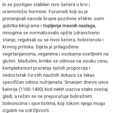
bi se postigao stabilan nivo šećera u krvi i
uravnotežio hormoni. Forumaši koji su je
primenjivali navode brojne pozitivne efekte: osim
gubitka kilograma i
topljenja masnih naslaga
,
mnogima se normalizovalo opšte zdravstveno
stanje, regulisali su se nivoi šećera, holesterola i
krvnog pritiska. Dijeta je prilagođena
vegetarijancima, veganima i osobama osetljivim na
gluten. Međutim, kritike se odnose na visoku cenu,
kompleksnost praćenja tačnih proporcija i
nedostatak čvrstih naučnih dokaza za takav
specifičan odnos nutrijenata. Smanjen dnevni unos
kalorija (1100-1400) kod nekih izaziva stalni osećaj
gladi, a režim se ne preporučuje bubrežnim
bolesnicima i sportistima, koji tokom njega mogu
izgubiti na izdržljivosti.