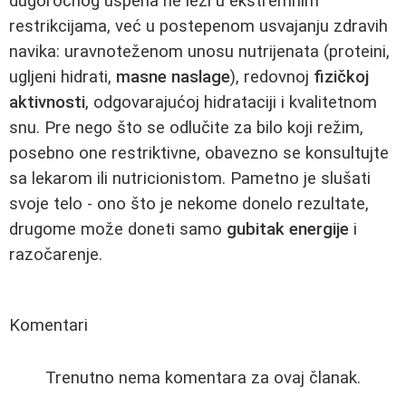
dugoročnog uspeha ne leži u ekstremnim
restrikcijama, već u postepenom usvajanju zdravih
navika: uravnoteženom unosu nutrijenata (proteini,
ugljeni hidrati,
masne naslage
), redovnoj
fizičkoj
aktivnosti
, odgovarajućoj hidrataciji i kvalitetnom
snu. Pre nego što se odlučite za bilo koji režim,
posebno one restriktivne, obavezno se konsultujte
sa lekarom ili nutricionistom. Pametno je slušati
svoje telo - ono što je nekome donelo rezultate,
drugome može doneti samo
gubitak energije
i
razočarenje.
Komentari
Trenutno nema komentara za ovaj članak.