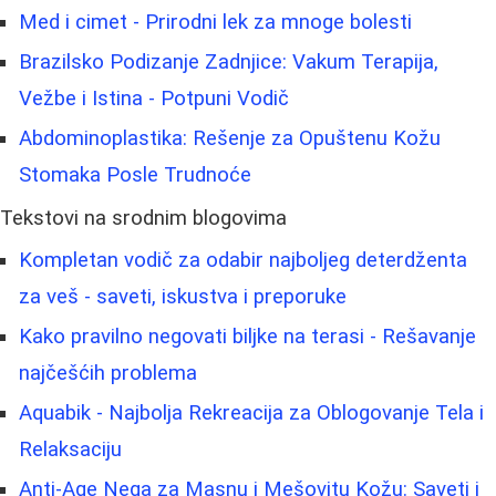
Med i cimet - Prirodni lek za mnoge bolesti
Brazilsko Podizanje Zadnjice: Vakum Terapija,
Vežbe i Istina - Potpuni Vodič
Abdominoplastika: Rešenje za Opuštenu Kožu
Stomaka Posle Trudnoće
Tekstovi na srodnim blogovima
Kompletan vodič za odabir najboljeg deterdženta
za veš - saveti, iskustva i preporuke
Kako pravilno negovati biljke na terasi - Rešavanje
najčešćih problema
Aquabik - Najbolja Rekreacija za Oblogovanje Tela i
Relaksaciju
Anti-Age Nega za Masnu i Mešovitu Kožu: Saveti i