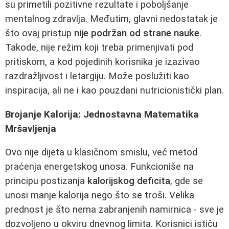
su primetili pozitivne rezultate i poboljšanje
mentalnog zdravlja. Međutim, glavni nedostatak je
što ovaj pristup
nije podržan od strane nauke
.
Takode, nije režim koji treba primenjivati pod
pritiskom, a kod pojedinih korisnika je izazivao
razdražljivost i letargiju. Može poslužiti kao
inspiracija, ali ne i kao pouzdani nutricionistički plan.
Brojanje Kalorija: Jednostavna Matematika
Mršavljenja
Ovo nije dijeta u klasičnom smislu, već metod
praćenja energetskog unosa. Funkcioniše na
principu postizanja
kalorijskog deficita
, gde se
unosi manje kalorija nego što se troši. Velika
prednost je što nema zabranjenih namirnica - sve je
dozvoljeno u okviru dnevnog limita. Korisnici ističu