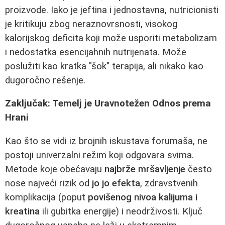
proizvode. Iako je jeftina i jednostavna, nutricionisti
je kritikuju zbog neraznovrsnosti, visokog
kalorijskog deficita koji može usporiti metabolizam
i nedostatka esencijahnih nutrijenata. Može
poslužiti kao kratka "šok" terapija, ali nikako kao
dugoročno rešenje.
Zaključak: Temelj je Uravnotežen Odnos prema
Hrani
Kao što se vidi iz brojnih iskustava forumaša, ne
postoji univerzalni režim koji odgovara svima.
Metode koje obećavaju
najbrže mršavljenje
često
nose najveći rizik od
jo jo efekta
, zdravstvenih
komplikacija (poput
povišenog nivoa kalijuma i
kreatina
ili gubitka energije) i neodrživosti. Ključ