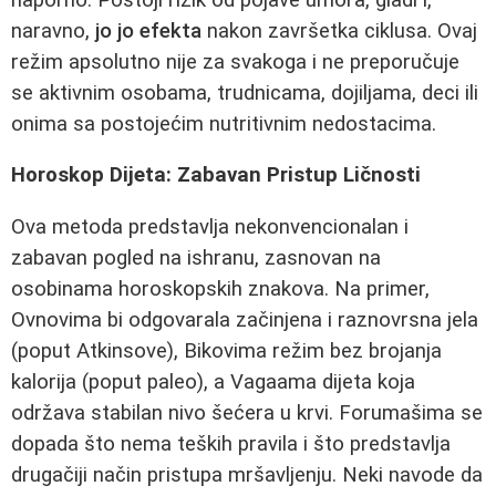
naravno,
jo jo efekta
nakon završetka ciklusa. Ovaj
režim apsolutno nije za svakoga i ne preporučuje
se aktivnim osobama, trudnicama, dojiljama, deci ili
onima sa postojećim nutritivnim nedostacima.
Horoskop Dijeta: Zabavan Pristup Ličnosti
Ova metoda predstavlja nekonvencionalan i
zabavan pogled na ishranu, zasnovan na
osobinama horoskopskih znakova. Na primer,
Ovnovima bi odgovarala začinjena i raznovrsna jela
(poput Atkinsove), Bikovima režim bez brojanja
kalorija (poput paleo), a Vagaama dijeta koja
održava stabilan nivo šećera u krvi. Forumašima se
dopada što nema teških pravila i što predstavlja
drugačiji način pristupa mršavljenju. Neki navode da