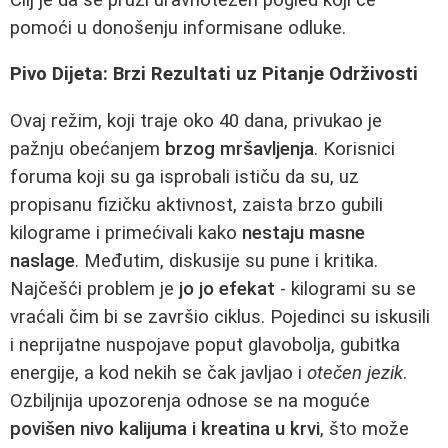
pomoći u donošenju informisane odluke.
Pivo Dijeta: Brzi Rezultati uz Pitanje Održivosti
Ovaj režim, koji traje oko 40 dana, privukao je
pažnju obećanjem
brzog mršavljenja
. Korisnici
foruma koji su ga isprobali ističu da su, uz
propisanu fizičku aktivnost, zaista brzo gubili
kilograme i primećivali kako
nestaju masne
naslage
. Međutim, diskusije su pune i kritika.
Najčešći problem je
jo jo efekat
- kilogrami su se
vraćali čim bi se završio ciklus. Pojedinci su iskusili
i neprijatne nuspojave poput glavobolja, gubitka
energije, a kod nekih se čak javljao i
otečen jezik
.
Ozbiljnija upozorenja odnose se na moguće
povišen nivo kalijuma i kreatina u krvi
, što može