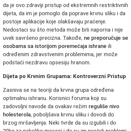
da je ovo zdraviji pristup od ekstremnih restriktivnih
dijeta, da im je pomoglo da poprave krvnu sliku i da
postoje aplikacije koje olakšavaju praćenje.
Nedostaci su što metoda može biti naporna i nije
uvek savršeno precizna. Takođe,
ne preporučuje se
osobama sa istorijom poremećaja ishrane
ili
određenim zdravstvenim problemima, jer može
podstaći nezdravu opsesiju hranom.
Dijeta po Krvnim Grupama: Kontroverzni Pristup
Zasniva se na teoriji da krvna grupa određena
optimalnu ishranu. Korisnici foruma koji su
zadovoljni navode da ovakav režim
reguliše nivo
holesterola
, poboljšava krvnu sliku i dovodi do
brzog mršavljenja. Neki tvrde da su izgubili i do
20kg za nekoliko meseci i da su im nestali problemi