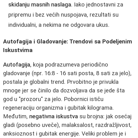
skidanju masnih naslaga
. Iako jednostavni za
pripremu i bez većih nuspojava, rezultati su
individualni, a nekima ne odgovara ukus.
Autofagija i Gladovanje: Trendovi sa Podeljenim
Iskustvima
Autofagija
, koja podrazumeva periodično
gladovanje (npr. 16:8 - 16 sati posta, 8 sati za jelo),
postala je globalni trend. Prvobitno je privukla
mnoge jer se činilo da dozvoljava da se jede šta
god u "prozoru" za jelo. Pobornici ističu
regeneraciju organizma i gubitak kilograma.
Međutim,
negativna iskustva
su brojna: jak osećaj
gladi (posebno uveče), malaksalost, razdražljivost,
anksioznost i gubitak energije. Veliki problem je i