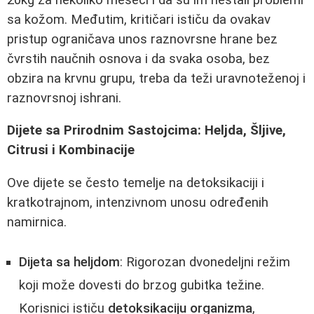
sa kožom. Međutim, kritičari ističu da ovakav
pristup ograničava unos raznovrsne hrane bez
čvrstih naučnih osnova i da svaka osoba, bez
obzira na krvnu grupu, treba da teži uravnoteženoj i
raznovrsnoj ishrani.
Dijete sa Prirodnim Sastojcima: Heljda, Šljive,
Citrusi i Kombinacije
Ove dijete se često temelje na detoksikaciji i
kratkotrajnom, intenzivnom unosu određenih
namirnica.
Dijeta sa heljdom
: Rigorozan dvonedeljni režim
koji može dovesti do brzog gubitka težine.
Korisnici ističu
detoksikaciju organizma
,