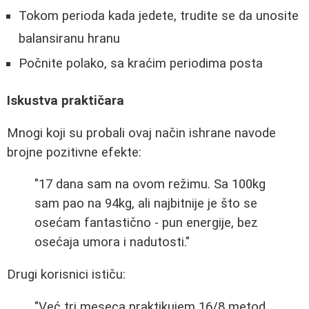
Tokom perioda kada jedete, trudite se da unosite
balansiranu hranu
Počnite polako, sa kraćim periodima posta
Iskustva praktičara
Mnogi koji su probali ovaj način ishrane navode
brojne pozitivne efekte:
"17 dana sam na ovom režimu. Sa 100kg
sam pao na 94kg, ali najbitnije je što se
osećam fantastično - pun energije, bez
osećaja umora i nadutosti."
Drugi korisnici ističu:
"Već tri meseca praktikujem 16/8 metod.