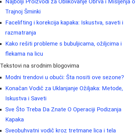
Najbolji Proizvodi za Oblikovanje Obrva i Mišljenja o
Trajnoj Šminki
Facelifting i korekcija kapaka: Iskustva, saveti i
razmatranja
Kako rešiti probleme s bubuljicama, ožiljcima i
flekama na licu
Tekstovi na srodnim blogovima
Modni trendovi u obući: Šta nositi ove sezone?
Konačan Vodič za Uklanjanje Ožiljaka: Metode,
Iskustva i Saveti
Sve Što Treba Da Znate O Operaciji Podizanja
Kapaka
Sveobuhvatni vodič kroz tretmane lica i tela