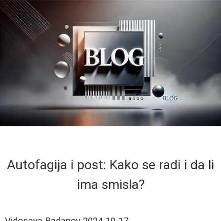
Autofagija i post: Kako se radi i da li
ima smisla?
Vidosava Radanov
2024-10-17