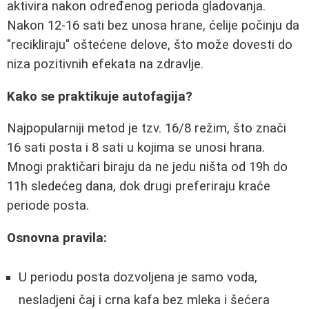
aktivira nakon određenog perioda gladovanja.
Nakon 12-16 sati bez unosa hrane, ćelije počinju da
"recikliraju" oštećene delove, što može dovesti do
niza pozitivnih efekata na zdravlje.
Kako se praktikuje autofagija?
Najpopularniji metod je tzv. 16/8 režim, što znači
16 sati posta i 8 sati u kojima se unosi hrana.
Mnogi praktičari biraju da ne jedu ništa od 19h do
11h sledećeg dana, dok drugi preferiraju kraće
periode posta.
Osnovna pravila:
U periodu posta dozvoljena je samo voda,
nesladjeni čaj i crna kafa bez mleka i šećera