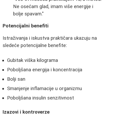
Ne osećam glad, imam više energije i
bolje spavam."
Potencijalni benefiti
Istraživanja i iskustva praktičara ukazuju na
sledeće potencijalne benefite:
Gubitak viška kilograma
Poboljšana energija i koncentracija
Bolji san
Smanjenje inflamacije u organizmu
Poboljšana insulin senzitivnost
Izazovi i kontroverze