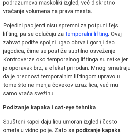
podrazumeva maskoliki izgled, već diskretno
vraćanje volumena na prava mesta.
Pojedini pacijenti nisu spremni za potpuni fejs
lifting, pa se odlučuju za
temporalni lifting
. Ovaj
zahvat podiže spoljni ugao obrva i gornji deo
jagodica, čime se postiže suptilno osveženje.
Kontroverze oko temporalnog liftinga su retke jer
je oporavak brz, a efekat prirodan. Mnogi smatraju
da je prednost temporalnim liftingom upravo u
tome što ne menja čovekov izraz lica, već mu
samo vraća svežinu.
Podizanje kapaka i cat-eye tehnika
Spušteni kapci daju licu umoran izgled i često
ometaju vidno polje. Zato se
podizanje kapaka