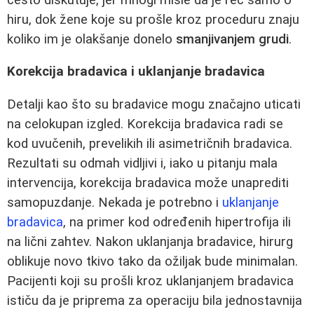
hiru, dok žene koje su prošle kroz proceduru znaju
koliko im je olakšanje donelo
smanjivanjem grudi
.
Korekcija bradavica i uklanjanje bradavica
Detalji kao što su bradavice mogu značajno uticati
na celokupan izgled. Korekcija bradavica radi se
kod uvučenih, prevelikih ili asimetričnih bradavica.
Rezultati su odmah vidljivi i, iako u pitanju mala
intervencija, korekcija bradavica može unaprediti
samopuzdanje. Nekada je potrebno i
uklanjanje
bradavica
, na primer kod određenih hipertrofija ili
na lični zahtev. Nakon uklanjanja bradavice, hirurg
oblikuje novo tkivo tako da ožiljak bude minimalan.
Pacijenti koji su prošli kroz uklanjanjem bradavica
ističu da je priprema za operaciju bila jednostavnija