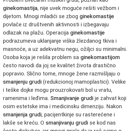
ginekomastija
, nije uvek moguće rešiti vežbom i
dijetom. Mnogi mladići se zbog
ginekomastije
povlače iz društvenih aktivnosti i izbegavaju
odlazak na plažu. Operacija
ginekomastije
podrazumeva uklanjanje viška žlezdanog tkiva i
masnoće, a uz adekvatnu negu, ožiljci su minimalni.
Osoba koja je rešila problem sa
ginekomastijom
često navodi da joj se kvalitet života drastično
popravio. Slično tome, mnoge žene razmišljaju o
smanjenju grudi
(redukcionoj mamoplastici). Velike
i teške dojke mogu prouzrokovati bol u vratu,
ramenima i leđima.
Smanjivanje grudi
je zahvat koji
osim estetske ima i medicinsku dimenziju. Nakon
smanjenja grudi
, pacijentkinje su rasterećene i
lakše se kreću. O
smanjivanju grudi
se kod nas
često diskutuje, jer mnogi misle da je reč samo o