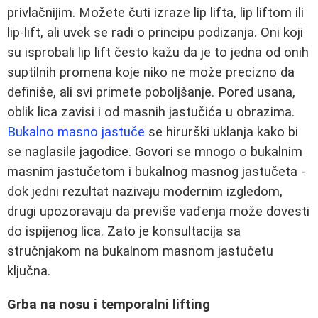
privlačnijim. Možete čuti izraze lip lifta, lip liftom ili
lip-lift, ali uvek se radi o principu podizanja. Oni koji
su isprobali lip lift često kažu da je to jedna od onih
suptilnih promena koje niko ne može precizno da
definiše, ali svi primete poboljšanje. Pored usana,
oblik lica zavisi i od masnih jastučića u obrazima.
Bukalno masno jastuče
se hirurški uklanja kako bi
se naglasile jagodice. Govori se mnogo o bukalnim
masnim jastučetom i bukalnog masnog jastučeta -
dok jedni rezultat nazivaju modernim izgledom,
drugi upozoravaju da previše vađenja može dovesti
do ispijenog lica. Zato je konsultacija sa
stručnjakom na bukalnom masnom jastučetu
ključna.
Grba na nosu i temporalni lifting