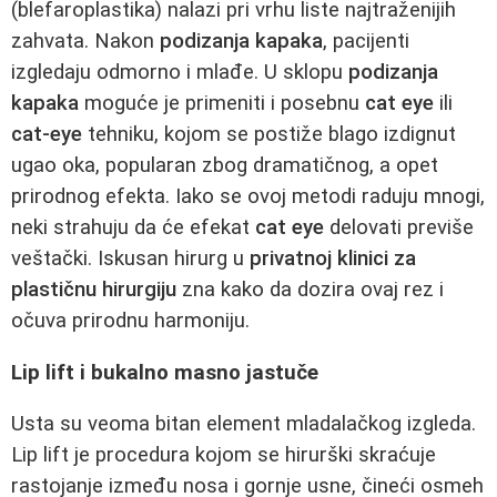
(blefaroplastika) nalazi pri vrhu liste najtraženijih
zahvata. Nakon
podizanja kapaka
, pacijenti
izgledaju odmorno i mlađe. U sklopu
podizanja
kapaka
moguće je primeniti i posebnu
cat eye
ili
cat-eye
tehniku, kojom se postiže blago izdignut
ugao oka, popularan zbog dramatičnog, a opet
prirodnog efekta. Iako se ovoj metodi raduju mnogi,
neki strahuju da će efekat
cat eye
delovati previše
veštački. Iskusan hirurg u
privatnoj klinici za
plastičnu hirurgiju
zna kako da dozira ovaj rez i
očuva prirodnu harmoniju.
Lip lift i bukalno masno jastuče
Usta su veoma bitan element mladalačkog izgleda.
Lip lift je procedura kojom se hirurški skraćuje
rastojanje između nosa i gornje usne, čineći osmeh