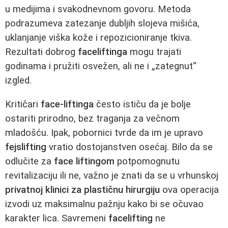
u medijima i svakodnevnom govoru. Metoda
podrazumeva zatezanje dubljih slojeva mišića,
uklanjanje viška kože i repozicioniranje tkiva.
Rezultati dobrog
faceliftinga
mogu trajati
godinama i pružiti osvežen, ali ne i „zategnut“
izgled.
Kritičari
face-liftinga
često ističu da je bolje
ostariti prirodno, bez traganja za večnom
mladošću. Ipak, pobornici tvrde da im je upravo
fejslifting
vratio dostojanstven osećaj. Bilo da se
odlučite za
face liftingom
potpomognutu
revitalizaciju ili ne, važno je znati da se u vrhunskoj
privatnoj klinici za plastičnu hirurgiju
ova operacija
izvodi uz maksimalnu pažnju kako bi se očuvao
karakter lica. Savremeni
facelifting
ne