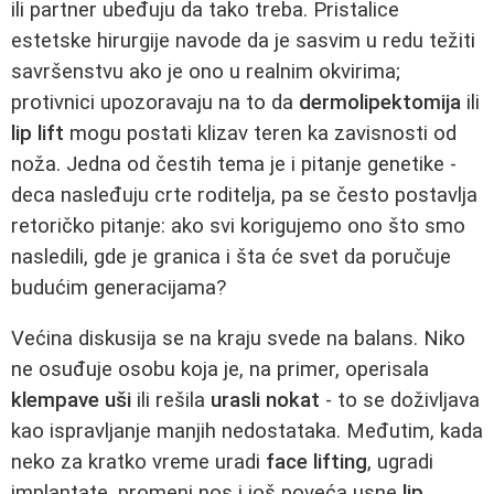
ili partner ubeđuju da tako treba. Pristalice
estetske hirurgije navode da je sasvim u redu težiti
savršenstvu ako je ono u realnim okvirima;
protivnici upozoravaju na to da
dermolipektomija
ili
lip lift
mogu postati klizav teren ka zavisnosti od
noža. Jedna od čestih tema je i pitanje genetike -
deca nasleđuju crte roditelja, pa se često postavlja
retoričko pitanje: ako svi korigujemo ono što smo
nasledili, gde je granica i šta će svet da poručuje
budućim generacijama?
Većina diskusija se na kraju svede na balans. Niko
ne osuđuje osobu koja je, na primer, operisala
klempave uši
ili rešila
urasli nokat
- to se doživljava
kao ispravljanje manjih nedostataka. Međutim, kada
neko za kratko vreme uradi
face lifting
, ugradi
implantate, promeni nos i još poveća usne
lip