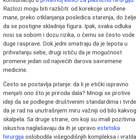
Razlozi mogu biti različiti: od korekcije urođene
mane, preko otklanjanja posledica starenja, do želje
da se postigne skladnija figura. Ipak, svaka odluka
nosi sa sobom i dozu rizika, o čemu se često vode
duge rasprave. Dok jedni smatraju da je lepota u
prihvatanju sebe, drugi ističu da je mogućnost
promene jedan od najvećih darova savremene
medicine.
Često se postavlja pitanje: da li je etički ispravno
menjati ono što je priroda dala? Mnogi se protive
ideji da se podlegne društvenim standardima i tvrde
da je rad na unutrašnjem miru važniji od bilo kakvog
skalpela. Sa druge strane, oni koji su imali pozitivna
iskustva naglašavaju da ih je upravo
estetska
hirurgija
oslobodila višegodišnjih kompleksa i vratila