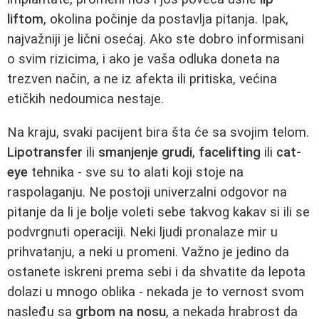
liftom
, okolina počinje da postavlja pitanja. Ipak,
najvažniji je lični osećaj. Ako ste dobro informisani
o svim rizicima, i ako je vaša odluka doneta na
trezven način, a ne iz afekta ili pritiska, većina
etičkih nedoumica nestaje.
Na kraju, svaki pacijent bira šta će sa svojim telom.
Lipotransfer
ili
smanjenje grudi
,
facelifting
ili
cat-
eye
tehnika - sve su to alati koji stoje na
raspolaganju. Ne postoji univerzalni odgovor na
pitanje da li je bolje voleti sebe takvog kakav si ili se
podvrgnuti operaciji. Neki ljudi pronalaze mir u
prihvatanju, a neki u promeni. Važno je jedino da
ostanete iskreni prema sebi i da shvatite da lepota
dolazi u mnogo oblika - nekada je to vernost svom
nasleđu sa
grbom na nosu
, a nekada hrabrost da