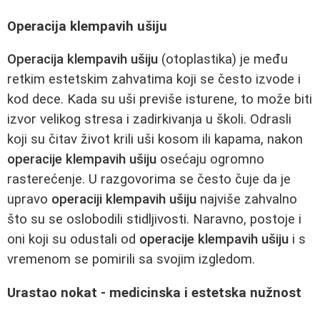
Operacija klempavih ušiju
Operacija klempavih ušiju
(otoplastika) je među
retkim estetskim zahvatima koji se često izvode i
kod dece. Kada su uši previše isturene, to može biti
izvor velikog stresa i zadirkivanja u školi. Odrasli
koji su čitav život krili uši kosom ili kapama, nakon
operacije klempavih ušiju
osećaju ogromno
rasterećenje. U razgovorima se često čuje da je
upravo
operaciji klempavih ušiju
najviše zahvalno
što su se oslobodili stidljivosti. Naravno, postoje i
oni koji su odustali od
operacije klempavih ušiju
i s
vremenom se pomirili sa svojim izgledom.
Urastao nokat - medicinska i estetska nužnost