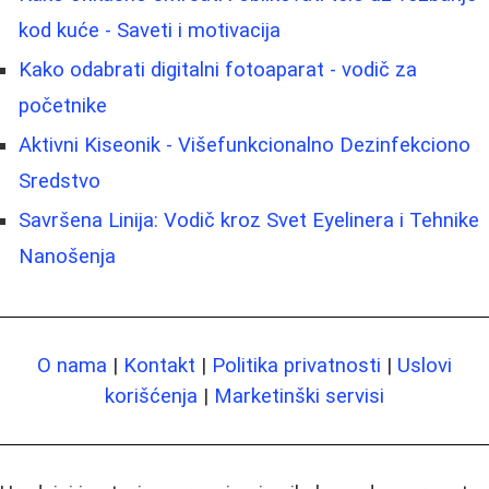
kod kuće - Saveti i motivacija
Kako odabrati digitalni fotoaparat - vodič za
početnike
Aktivni Kiseonik - Višefunkcionalno Dezinfekciono
Sredstvo
Savršena Linija: Vodič kroz Svet Eyelinera i Tehnike
Nanošenja
O nama
|
Kontakt
|
Politika privatnosti
|
Uslovi
korišćenja
|
Marketinški servisi