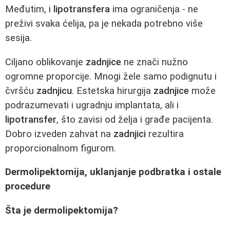
Međutim, i
lipotransfera
ima ograničenja - ne
preživi svaka ćelija, pa je nekada potrebno više
sesija.
Ciljano oblikovanje
zadnjice
ne znači nužno
ogromne proporcije. Mnogi žele samo podignutu i
čvršću
zadnjicu
. Estetska hirurgija
zadnjice
može
podrazumevati i ugradnju implantata, ali i
lipotransfer
, što zavisi od želja i građe pacijenta.
Dobro izveden zahvat na
zadnjici
rezultira
proporcionalnom figurom.
Dermolipektomija, uklanjanje podbratka i ostale
procedure
Šta je dermolipektomija?