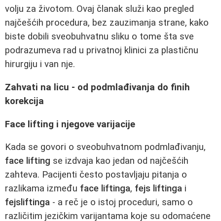
volju za životom. Ovaj članak služi kao pregled
najčešćih procedura, bez zauzimanja strane, kako
biste dobili sveobuhvatnu sliku o tome šta sve
podrazumeva rad u privatnoj klinici za plastičnu
hirurgiju i van nje.
Zahvati na licu - od podmlađivanja do finih
korekcija
Face lifting i njegove varijacije
Kada se govori o sveobuhvatnom podmlađivanju,
face lifting
se izdvaja kao jedan od najčešćih
zahteva. Pacijenti često postavljaju pitanja o
razlikama između
face liftinga
,
fejs liftinga
i
fejsliftinga
- a reč je o istoj proceduri, samo o
različitim jezičkim varijantama koje su odomaćene