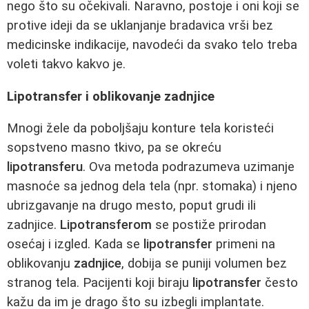
nego što su očekivali. Naravno, postoje i oni koji se
protive ideji da se uklanjanje bradavica vrši bez
medicinske indikacije, navodeći da svako telo treba
voleti takvo kakvo je.
Lipotransfer i oblikovanje zadnjice
Mnogi žele da poboljšaju konture tela koristeći
sopstveno masno tkivo, pa se okreću
lipotransferu
. Ova metoda podrazumeva uzimanje
masnoće sa jednog dela tela (npr. stomaka) i njeno
ubrizgavanje na drugo mesto, poput grudi ili
zadnjice.
Lipotransferom
se postiže prirodan
osećaj i izgled. Kada se
lipotransfer
primeni na
oblikovanju
zadnjice
, dobija se puniji volumen bez
stranog tela. Pacijenti koji biraju
lipotransfer
često
kažu da im je drago što su izbegli implantate.