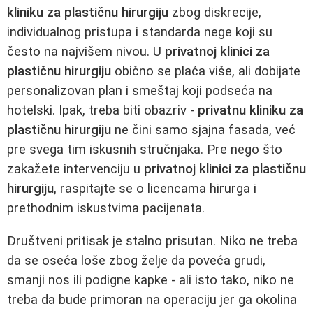
kliniku za plastičnu hirurgiju
zbog diskrecije,
individualnog pristupa i standarda nege koji su
često na najvišem nivou. U
privatnoj klinici za
plastičnu hirurgiju
obično se plaća više, ali dobijate
personalizovan plan i smeštaj koji podseća na
hotelski. Ipak, treba biti obazriv -
privatnu kliniku za
plastičnu hirurgiju
ne čini samo sjajna fasada, već
pre svega tim iskusnih stručnjaka. Pre nego što
zakažete intervenciju u
privatnoj klinici za plastičnu
hirurgiju
, raspitajte se o licencama hirurga i
prethodnim iskustvima pacijenata.
Društveni pritisak je stalno prisutan. Niko ne treba
da se oseća loše zbog želje da poveća grudi,
smanji nos ili podigne kapke - ali isto tako, niko ne
treba da bude primoran na operaciju jer ga okolina