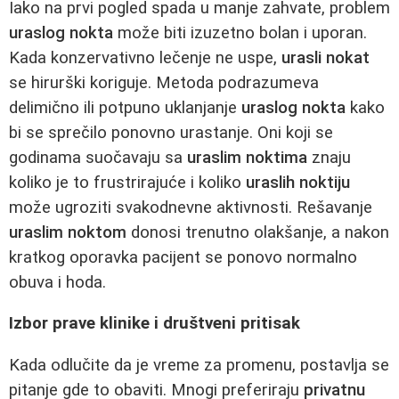
Iako na prvi pogled spada u manje zahvate, problem
uraslog nokta
može biti izuzetno bolan i uporan.
Kada konzervativno lečenje ne uspe,
urasli nokat
se hirurški koriguje. Metoda podrazumeva
delimično ili potpuno uklanjanje
uraslog nokta
kako
bi se sprečilo ponovno urastanje. Oni koji se
godinama suočavaju sa
uraslim noktima
znaju
koliko je to frustrirajuće i koliko
uraslih noktiju
može ugroziti svakodnevne aktivnosti. Rešavanje
uraslim noktom
donosi trenutno olakšanje, a nakon
kratkog oporavka pacijent se ponovo normalno
obuva i hoda.
Izbor prave klinike i društveni pritisak
Kada odlučite da je vreme za promenu, postavlja se
pitanje gde to obaviti. Mnogi preferiraju
privatnu