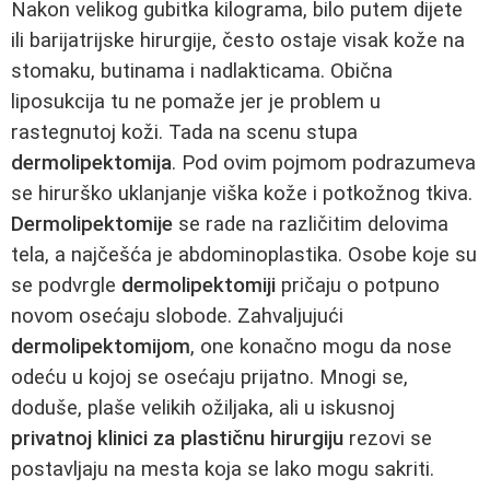
Nakon velikog gubitka kilograma, bilo putem dijete
ili barijatrijske hirurgije, često ostaje visak kože na
stomaku, butinama i nadlakticama. Obična
liposukcija tu ne pomaže jer je problem u
rastegnutoj koži. Tada na scenu stupa
dermolipektomija
. Pod ovim pojmom podrazumeva
se hirurško uklanjanje viška kože i potkožnog tkiva.
Dermolipektomije
se rade na različitim delovima
tela, a najčešća je abdominoplastika. Osobe koje su
se podvrgle
dermolipektomiji
pričaju o potpuno
novom osećaju slobode. Zahvaljujući
dermolipektomijom
, one konačno mogu da nose
odeću u kojoj se osećaju prijatno. Mnogi se,
doduše, plaše velikih ožiljaka, ali u iskusnoj
privatnoj klinici za plastičnu hirurgiju
rezovi se
postavljaju na mesta koja se lako mogu sakriti.