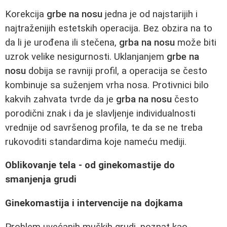
Korekcija
grbe na nosu
jedna je od najstarijih i
najtraženijih estetskih operacija. Bez obzira na to
da li je urođena ili stečena,
grba na nosu
može biti
uzrok velike nesigurnosti. Uklanjanjem
grbe na
nosu
dobija se ravniji profil, a operacija se često
kombinuje sa suženjem vrha nosa. Protivnici bilo
kakvih zahvata tvrde da je
grba na nosu
često
porodični znak i da je slavljenje individualnosti
vrednije od savršenog profila, te da se ne treba
rukovoditi standardima koje nameću mediji.
Oblikovanje tela - od ginekomastije do
smanjenja grudi
Ginekomastija i intervеncije na dojkama
Problem uvećanih muških grudi, poznat kao