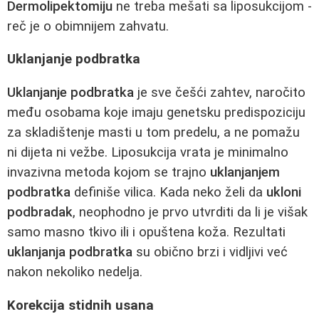
Dermolipektomiju
ne treba mešati sa liposukcijom -
reč je o obimnijem zahvatu.
Uklanjanje podbratka
Uklanjanje podbratka
je sve češći zahtev, naročito
među osobama koje imaju genetsku predispoziciju
za skladištenje masti u tom predelu, a ne pomažu
ni dijeta ni vežbe. Liposukcija vrata je minimalno
invazivna metoda kojom se trajno
uklanjanjem
podbratka
definiše vilica. Kada neko želi da
ukloni
podbradak
, neophodno je prvo utvrditi da li je višak
samo masno tkivo ili i opuštena koža. Rezultati
uklanjanja podbratka
su obično brzi i vidljivi već
nakon nekoliko nedelja.
Korekcija stidnih usana