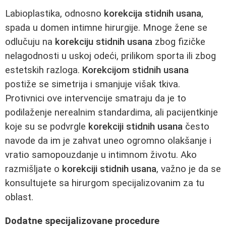
Labioplastika, odnosno
korekcija stidnih usana
,
spada u domen intimne hirurgije. Mnoge žene se
odlučuju na
korekciju stidnih usana
zbog fizičke
nelagodnosti u uskoj odeći, prilikom sporta ili zbog
estetskih razloga.
Korekcijom stidnih usana
postiže se simetrija i smanjuje višak tkiva.
Protivnici ove intervencije smatraju da je to
podilaženje nerealnim standardima, ali pacijentkinje
koje su se podvrgle
korekciji stidnih usana
često
navode da im je zahvat uneo ogromno olakšanje i
vratio samopouzdanje u intimnom životu. Ako
razmišljate o
korekciji stidnih usana
, važno je da se
konsultujete sa hirurgom specijalizovanim za tu
oblast.
Dodatne specijalizovane procedure