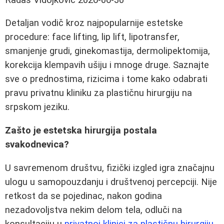
Detaljan vodič kroz najpopularnije estetske
procedure: face lifting, lip lift, lipotransfer,
smanjenje grudi, ginekomastija, dermolipektomija,
korekcija klempavih ušiju i mnoge druge. Saznajte
sve o prednostima, rizicima i tome kako odabrati
pravu privatnu kliniku za plastičnu hirurgiju na
srpskom jeziku.
Zašto je estetska hirurgija postala
svakodnevica?
U savremenom društvu, fizički izgled igra značajnu
ulogu u samopouzdanju i društvenoj percepciji. Nije
retkost da se pojedinac, nakon godina
nezadovoljstva nekim delom tela, odluči na
konsultaciju u
privatnoj klinici za plastičnu hirurgiju
.