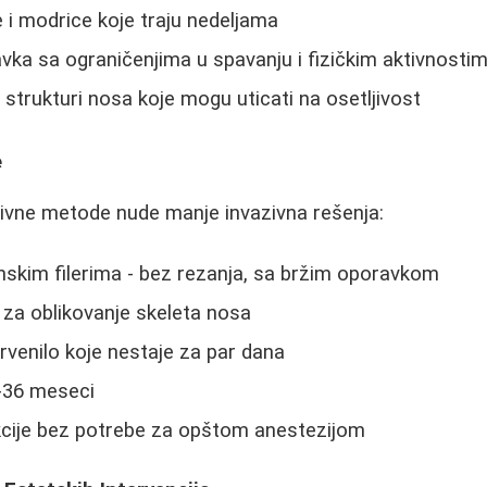
e i modrice koje traju nedeljama
vka sa ograničenjima u spavanju i fizičkim aktivnosti
strukturi nosa koje mogu uticati na osetljivost
e
ivne metode nude manje invazivna rešenja:
onskim filerima - bez rezanja, sa bržim oporavkom
 za oblikovanje skeleta nosa
crvenilo koje nestaje za par dana
4-36 meseci
ije bez potrebe za opštom anestezijom