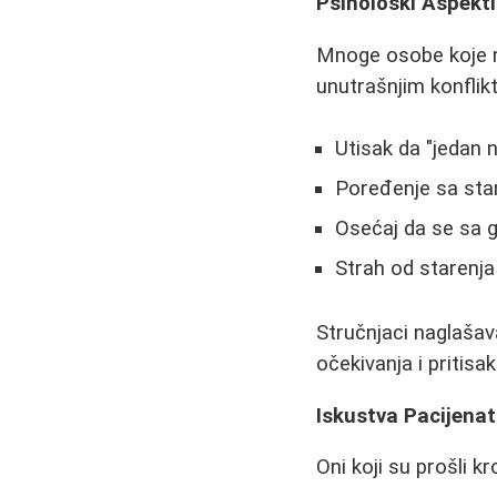
Psihološki Aspekti
Mnoge osobe koje r
unutrašnjim konflik
Utisak da "jedan 
Poređenje sa st
Osećaj da se sa 
Strah od starenja 
Stručnjaci naglašav
očekivanja i pritisak
Iskustva Pacijenat
Oni koji su prošli k