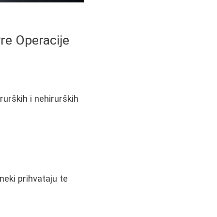
re Operacije
rurških i nehirurških
eki prihvataju te