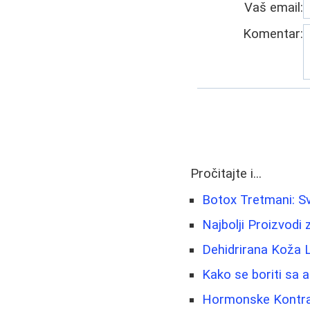
Vaš email:
Komentar:
Pročitajte i...
Botox Tretmani: Sv
Najbolji Proizvodi 
Dehidrirana Koža 
Kako se boriti sa 
Hormonske Kontrac