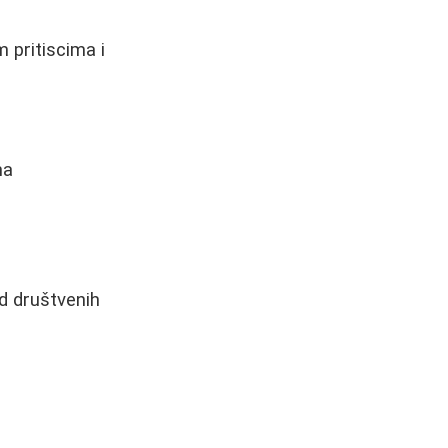
 pritiscima i
ma
d društvenih