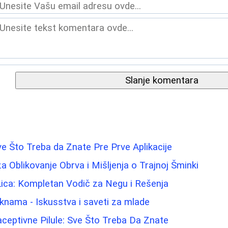
Slanje komentara
e Što Treba da Znate Pre Prve Aplikacije
za Oblikovanje Obrva i Mišljenja o Trajnoj Šminki
Lica: Kompletan Vodič za Negu i Rešenja
aknama - Iskusstva i saveti za mlade
eptivne Pilule: Sve Što Treba Da Znate