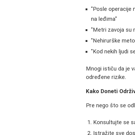
"Posle operacije
na leđima"
"Metri zavoja su m
"Nehirurške metod
"Kod nekih ljudi s
Mnogi ističu da je 
određene rizike.
Kako Doneti Održi
Pre nego što se odl
Konsultujte se s
Istražite sve do