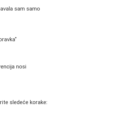
spavala sam samo
oravka"
vencija nosi
rite sledeće korake: