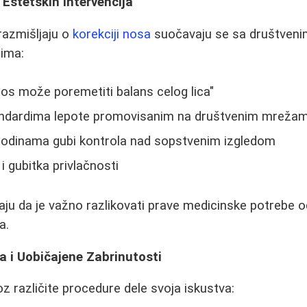
 Estetskih Intervencija
azmišljaju o
korekciji nosa
suočavaju se sa društvenim
tima:
nos može poremetiti balans celog lica"
andardima lepote promovisanim na društvenim mreža
godinama gubi kontrola nad sopstvenim izgledom
i gubitka privlačnosti
aju da je važno razlikovati prave medicinske potrebe o
a.
a i Uobičajene Zabrinutosti
roz različite procedure dele svoja iskustva: