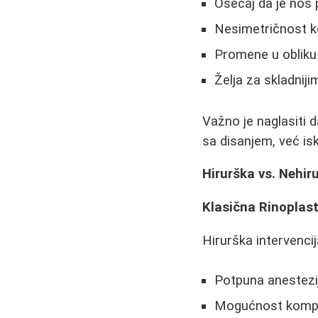
Osećaj da je nos 
Nesimetričnost k
Promene u obliku 
Želja za skladniji
Važno je naglasiti 
sa disanjem, već isk
Hirurška vs. Nehir
Klasična Rinoplas
Hirurška intervenci
Potpuna anestezij
Mogućnost komplik