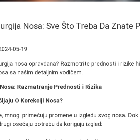
rurgija Nosa: Sve Što Treba Da Znate P
2024-05-19
rurgija nosa opravdana? Razmotrite prednosti i rizike hi
osa sa našim detaljnim vodičem.
 Nosa: Razmatranje Prednosti i Rizika
ljaju O Korekciji Nosa?
, mnogi primećuju promene u izgledu svog nosa. Dok n
rugi osećaju potrebu da koriguju izgled: