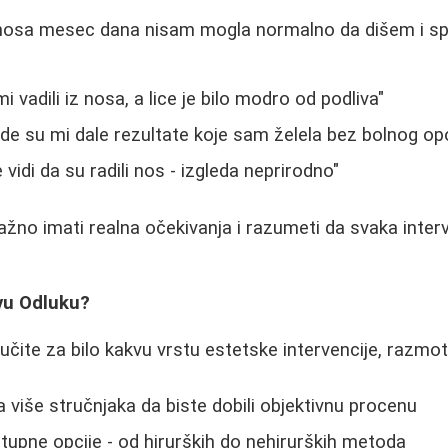
 nosa mesec dana nisam mogla normalno da dišem i 
i vadili iz nosa, a lice je bilo modro od podliva"
e su mi dale rezultate koje sam želela bez bolnog op
e vidi da su radili nos - izgleda neprirodno"
važno imati realna očekivanja i razumeti da svaka inter
vu Odluku?
učite za bilo kakvu vrstu estetske intervencije, razmot
a više stručnjaka da biste dobili objektivnu procenu
stupne opcije - od hirurških do nehirurških metoda