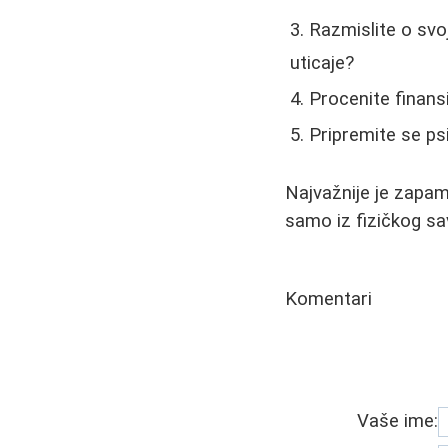
Razmislite o svoj
uticaje?
Procenite finansi
Pripremite se ps
Najvažnije je zapam
samo iz fizičkog sa
Komentari
Vaše ime: