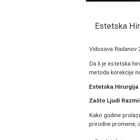
Estetska Hi
Vidosava Radanov
Da li je estetska hi
metoda korekcije n
Estetska Hirurgija
Zašto Ljudi Razmiš
Kako godine prolaze
prirodne promene, d