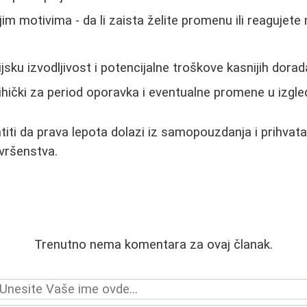
im motivima - da li zaista želite promenu ili reagujete 
jsku izvodljivost i potencijalne troškove kasnijih dorad
ihički za period oporavka i eventualne promene u izgle
titi da prava lepota dolazi iz samopouzdanja i prihvata
vršenstva.
Trenutno nema komentara za ovaj članak.