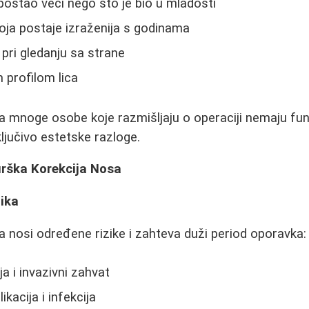
postao veći nego što je bio u mladosti
oja postaje izraženija s godinama
pri gledanju sa strane
m profilom lica
da mnoge osobe koje razmišljaju o operaciji nemaju f
ljučivo estetske razloge.
urška Korekcija Nosa
tika
ja nosi određene rizike i zahteva duži period oporavka:
a i invazivni zahvat
acija i infekcija