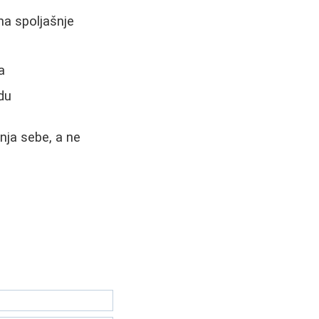
na spoljašnje
a
du
nja sebe, a ne