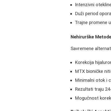
Intenzivni oteklin
Duži period opora
Trajne promene u 
Nehirurške Metod
Savremene alternat
Korekcija hijalur
MTX bioničke niti
Minimalni otok i 
Rezultati traju 2
Mogućnost korekc