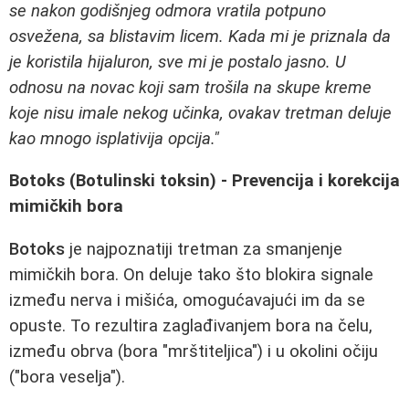
se nakon godišnjeg odmora vratila potpuno
osvežena, sa blistavim licem. Kada mi je priznala da
je koristila hijaluron, sve mi je postalo jasno. U
odnosu na novac koji sam trošila na skupe kreme
koje nisu imale nekog učinka, ovakav tretman deluje
kao mnogo isplativija opcija."
Botoks (Botulinski toksin) - Prevencija i korekcija
mimičkih bora
Botoks
je najpoznatiji tretman za smanjenje
mimičkih bora. On deluje tako što blokira signale
između nerva i mišića, omogućavajući im da se
opuste. To rezultira zaglađivanjem bora na čelu,
između obrva (bora "mrštiteljica") i u okolini očiju
("bora veselja").