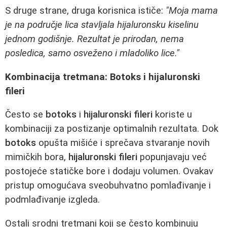
S druge strane, druga korisnica ističe:
"Moja mama
je na područje lica stavljala hijaluronsku kiselinu
jednom godišnje. Rezultat je prirodan, nema
posledica, samo osveženo i mladoliko lice."
Kombinacija tretmana: Botoks i hijaluronski
fileri
Često se
botoks
i
hijaluronski fileri
koriste u
kombinaciji za postizanje optimalnih rezultata. Dok
botoks
opušta mišiće i sprečava stvaranje novih
mimičkih bora,
hijaluronski fileri
popunjavaju već
postojeće statičke bore i dodaju volumen. Ovakav
pristup omogućava sveobuhvatno pomlađivanje i
podmlađivanje izgleda.
Ostali srodni tretmani koji se često kombinuju