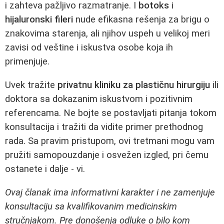
i zahteva pažljivo razmatranje. I
botoks
i
hijaluronski fileri
nude efikasna rešenja za brigu o
znakovima starenja, ali njihov uspeh u velikoj meri
zavisi od veštine i iskustva osobe koja ih
primenjuje.
Uvek tražite
privatnu kliniku za plastičnu hirurgiju
ili
doktora sa dokazanim iskustvom i pozitivnim
referencama. Ne bojte se postavljati pitanja tokom
konsultacija i tražiti da vidite primer prethodnog
rada. Sa pravim pristupom, ovi tretmani mogu vam
pružiti samopouzdanje i osvežen izgled, pri čemu
ostanete i dalje - vi.
Ovaj članak ima informativni karakter i ne zamenjuje
konsultaciju sa kvalifikovanim medicinskim
stručnjakom. Pre donošenja odluke o bilo kom