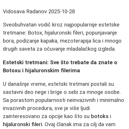
Vidosava Radanov
2025-10-28
Sveobuhvatan vodič kroz najpopularnije estetske
tretmane: Botox, hijaluronski fileri, popunjavanje
bora, podizanje kapaka, mezoterapija lica i mnogo
drugih saveta za očuvanje mladalačkog izgleda.
Estetski tretmani: Sve što trebate da znate o
Botoxu i hijaluronskim filerima
U današnje vreme, estetski tretmani postali su
sastavni deo nege i brige o sebi za mnoge osobe.
Sa porastom popularnosti neinvazivnih i minimalno
invazivnih procedura, sve je više ljudi
zainteresovano za opcije kao što su
botoks
i
hijaluronski fileri
. Ovaj članak ima za cilj da vam