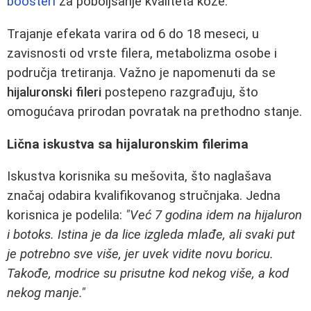
boosteri
za poboljšanje kvaliteta kože.
Trajanje efekata varira od 6 do 18 meseci, u
zavisnosti od vrste filera, metabolizma osobe i
područja tretiranja. Važno je napomenuti da se
hijaluronski fileri
postepeno razgrađuju, što
omogućava prirodan povratak na prethodno stanje.
Lična iskustva sa hijaluronskim filerima
Iskustva korisnika su mešovita, što naglašava
značaj odabira kvalifikovanog stručnjaka. Jedna
korisnica je podelila:
"Već 7 godina idem na hijaluron
i botoks. Istina je da lice izgleda mlađe, ali svaki put
je potrebno sve više, jer uvek vidite novu boricu.
Takođe, modrice su prisutne kod nekog više, a kod
nekog manje."