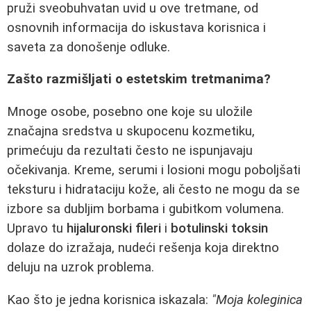
pruži sveobuhvatan uvid u ove tretmane, od
osnovnih informacija do iskustava korisnica i
saveta za donošenje odluke.
Zašto razmišljati o estetskim tretmanima?
Mnoge osobe, posebno one koje su uložile
značajna sredstva u skupocenu kozmetiku,
primećuju da rezultati često ne ispunjavaju
očekivanja. Kreme, serumi i losioni mogu poboljšati
teksturu i hidrataciju kože, ali često ne mogu da se
izbore sa dubljim borbama i gubitkom volumena.
Upravo tu
hijaluronski fileri
i
botulinski toksin
dolaze do izražaja, nudeći rešenja koja direktno
deluju na uzrok problema.
Kao što je jedna korisnica iskazala:
"Moja koleginica