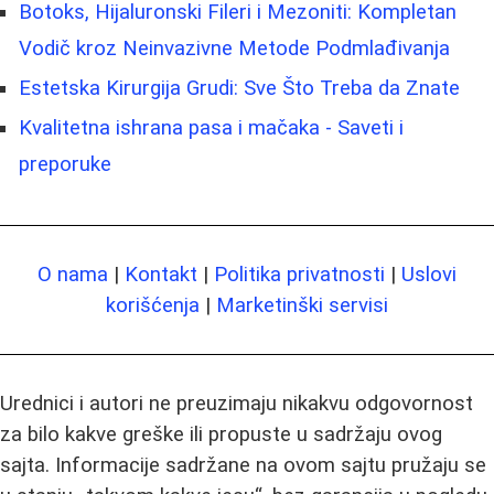
Botoks, Hijaluronski Fileri i Mezoniti: Kompletan
Vodič kroz Neinvazivne Metode Podmlađivanja
Estetska Kirurgija Grudi: Sve Što Treba da Znate
Kvalitetna ishrana pasa i mačaka - Saveti i
preporuke
O nama
|
Kontakt
|
Politika privatnosti
|
Uslovi
korišćenja
|
Marketinški servisi
Urednici i autori ne preuzimaju nikakvu odgovornost
za bilo kakve greške ili propuste u sadržaju ovog
sajta. Informacije sadržane na ovom sajtu pružaju se