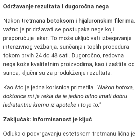
Održavanje rezultata i dugoročna nega
Nakon tretmana
botoksom
i
hijaluronskim filerima
,
važno je pridržavati se postupaka nege koji
preporučuje lekar. To može uključivati izbegavanje
intenzivnog vežbanja, sunčanja i toplih procedura
tokom prvih 24 do 48 sati. Dugoročno, redovna
nega kože kvalitetnim proizvodima, kao i zaštita od
sunca, ključni su za produkženje rezultata.
Kao što je jedna korisnica primetila:
"Nakon botoxa,
doktorica mi je rekla da je jedino bitno imati dobru
hidratantnu kremu iz apoteke i to je to."
Zaključak: Informisanost je ključ
Odluka o podvrgavanju estetskom tretmanu lična je