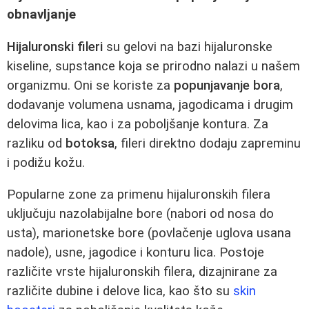
obnavljanje
Hijaluronski fileri
su gelovi na bazi hijaluronske
kiseline, supstance koja se prirodno nalazi u našem
organizmu. Oni se koriste za
popunjavanje bora
,
dodavanje volumena usnama, jagodicama i drugim
delovima lica, kao i za poboljšanje kontura. Za
razliku od
botoksa
, fileri direktno dodaju zapreminu
i podižu kožu.
Popularne zone za primenu hijaluronskih filera
uključuju nazolabijalne bore (nabori od nosa do
usta), marionetske bore (povlačenje uglova usana
nadole), usne, jagodice i konturu lica. Postoje
različite vrste hijaluronskih filera, dizajnirane za
različite dubine i delove lica, kao što su
skin