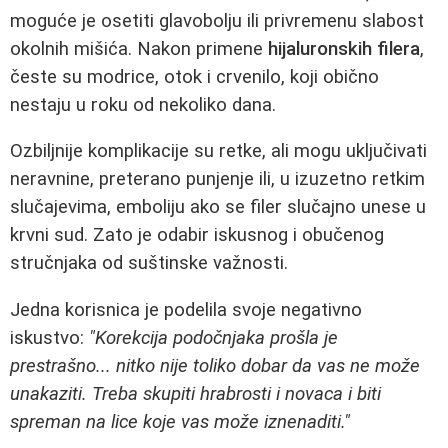
moguće je osetiti glavobolju ili privremenu slabost
okolnih mišića. Nakon primene
hijaluronskih filera
,
česte su modrice, otok i crvenilo, koji obično
nestaju u roku od nekoliko dana.
Ozbiljnije komplikacije su retke, ali mogu uključivati
neravnine, preterano punjenje ili, u izuzetno retkim
slučajevima, emboliju ako se filer slučajno unese u
krvni sud. Zato je odabir iskusnog i obučenog
stručnjaka od suštinske važnosti.
Jedna korisnica je podelila svoje negativno
iskustvo:
"Korekcija podočnjaka prošla je
prestrašno... nitko nije toliko dobar da vas ne može
unakaziti. Treba skupiti hrabrosti i novaca i biti
spreman na lice koje vas može iznenaditi."