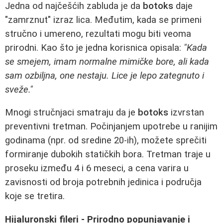
Jedna od najčešćih zabluda je da
botoks
daje
"zamrznut" izraz lica. Međutim, kada se primeni
stručno i umereno, rezultati mogu biti veoma
prirodni. Kao što je jedna korisnica opisala:
"Kada
se smejem, imam normalne mimičke bore, ali kada
sam ozbiljna, one nestaju. Lice je lepo zategnuto i
sveže."
Mnogi stručnjaci smatraju da je
botoks
izvrstan
preventivni tretman. Počinjanjem upotrebe u ranijim
godinama (npr. od sredine 20-ih), možete sprečiti
formiranje dubokih statičkih bora. Tretman traje u
proseku između 4 i 6 meseci, a cena varira u
zavisnosti od broja potrebnih jedinica i područja
koje se tretira.
Hijaluronski fileri - Prirodno popunjavanje i