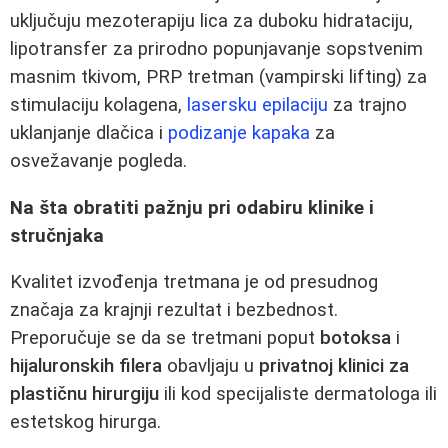
uključuju mezoterapiju lica za duboku hidrataciju,
lipotransfer za prirodno popunjavanje sopstvenim
masnim tkivom, PRP tretman (vampirski lifting) za
stimulaciju kolagena,
lasersku epilaciju
za trajno
uklanjanje dlačica i
podizanje kapaka
za
osvežavanje pogleda.
Na šta obratiti pažnju pri odabiru klinike i
stručnjaka
Kvalitet izvođenja tretmana je od presudnog
značaja za krajnji rezultat i bezbednost.
Preporučuje se da se tretmani poput
botoksa
i
hijaluronskih filera
obavljaju u
privatnoj klinici za
plastičnu hirurgiju
ili kod specijaliste dermatologa ili
estetskog hirurga.