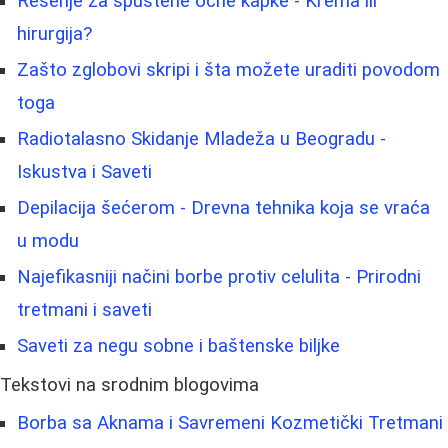
Rešenje za spuštene očne kapke - Krema ili
hirurgija?
Zašto zglobovi skripi i šta možete uraditi povodom
toga
Radiotalasno Skidanje Mladeža u Beogradu -
Iskustva i Saveti
Depilacija šećerom - Drevna tehnika koja se vraća
u modu
Najefikasniji načini borbe protiv celulita - Prirodni
tretmani i saveti
Saveti za negu sobne i baštenske biljke
Tekstovi na srodnim blogovima
Borba sa Aknama i Savremeni Kozmetički Tretmani