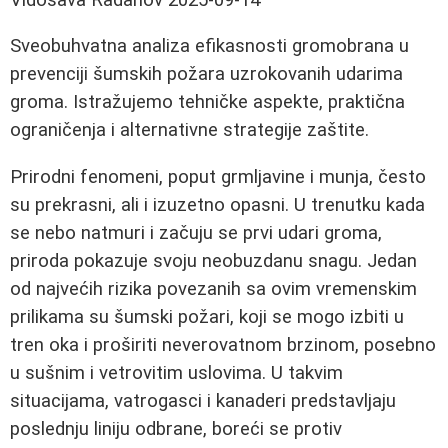
Sveobuhvatna analiza efikasnosti gromobrana u
prevenciji šumskih požara uzrokovanih udarima
groma. Istražujemo tehničke aspekte, praktična
ograničenja i alternativne strategije zaštite.
Prirodni fenomeni, poput grmljavine i munja, često
su prekrasni, ali i izuzetno opasni. U trenutku kada
se nebo natmuri i začuju se prvi udari groma,
priroda pokazuje svoju neobuzdanu snagu. Jedan
od najvećih rizika povezanih sa ovim vremenskim
prilikama su šumski požari, koji se mogo izbiti u
tren oka i proširiti neverovatnom brzinom, posebno
u sušnim i vetrovitim uslovima. U takvim
situacijama, vatrogasci i kanaderi predstavljaju
poslednju liniju odbrane, boreći se protiv