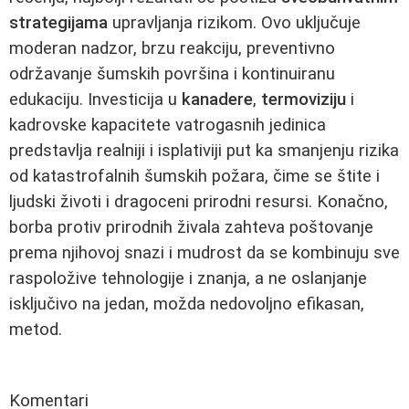
strategijama
upravljanja rizikom. Ovo uključuje
moderan nadzor, brzu reakciju, preventivno
održavanje šumskih površina i kontinuiranu
edukaciju. Investicija u
kanadere
,
termoviziju
i
kadrovske kapacitete vatrogasnih jedinica
predstavlja realniji i isplativiji put ka smanjenju rizika
od katastrofalnih šumskih požara, čime se štite i
ljudski životi i dragoceni prirodni resursi. Konačno,
borba protiv prirodnih živala zahteva poštovanje
prema njihovoj snazi i mudrost da se kombinuju sve
raspoložive tehnologije i znanja, a ne oslanjanje
isključivo na jedan, možda nedovoljno efikasan,
metod.
Komentari