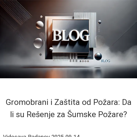
Gromobrani i Zaštita od Požara: Da
li su Rešenje za Šumske Požare?
Vidosava Radanov
2025-09-14