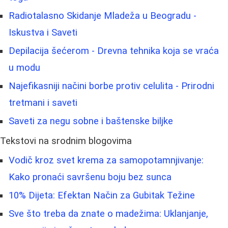
Radiotalasno Skidanje Mladeža u Beogradu -
Iskustva i Saveti
Depilacija šećerom - Drevna tehnika koja se vraća
u modu
Najefikasniji načini borbe protiv celulita - Prirodni
tretmani i saveti
Saveti za negu sobne i baštenske biljke
Tekstovi na srodnim blogovima
Vodič kroz svet krema za samopotamnjivanje:
Kako pronaći savršenu boju bez sunca
10% Dijeta: Efektan Način za Gubitak Težine
Sve što treba da znate o madežima: Uklanjanje,