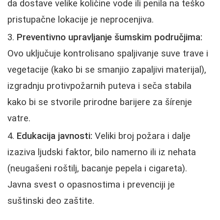
da dostave velike količine vode ili penila na teško
pristupačne lokacije je neprocenjiva.
Preventivno upravljanje šumskim područjima:
Ovo uključuje kontrolisano spaljivanje suve trave i
vegetacije (kako bi se smanjio zapaljivi materijal),
izgradnju protivpožarnih puteva i seča stabila
kako bi se stvorile prirodne barijere za šírenje
vatre.
Edukacija javnosti:
Veliki broj požara i dalje
izaziva ljudski faktor, bilo namerno ili iz nehata
(neugašeni roštilj, bacanje pepela i cigareta).
Javna svest o opasnostima i prevenciji je
suštinski deo zaštite.