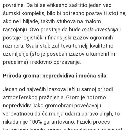
površine. Da bi se efikasno zaštitio jedan veći
šumski kompleks, bilo bi potrebno postaviti stotine,
ako ne i hiljade, takvih stubova na malom
rastojanju. Ovo prestaje da bude
mala investicija
i
postaje logistički i finansijski izazov ogromnih
razmera. Svaki stub zahteva temelj, kvalitetno
uzemljenje (što je poseban izazov u kamenitim
predelima) i redovno održavanje.
Priroda groma: nepredvidiva i moćna sila
Jedan od najvećih izazova leži u samoj prirodi
atmosferskog pražnjenja. Grom je notorno
nepredvidiv
. Iako gromobrani povećavaju
verovatnoću da će munja udariti upravo u njih, to
nikada nije 100% garantovano. Fizički proces
formiranja kanala munje je kompleksan i zavisi od