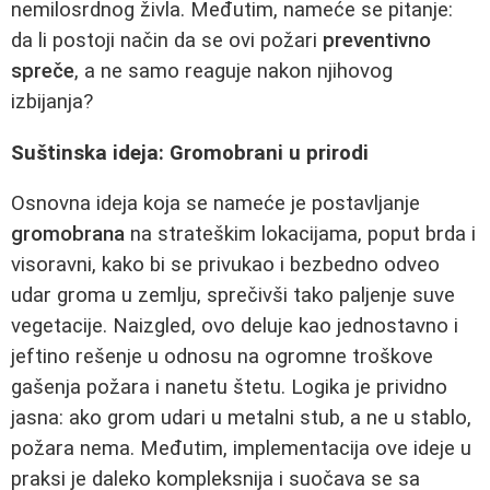
nemilosrdnog živla. Međutim, nameće se pitanje:
da li postoji način da se ovi požari
preventivno
spreče
, a ne samo reaguje nakon njihovog
izbijanja?
Suštinska ideja: Gromobrani u prirodi
Osnovna ideja koja se nameće je postavljanje
gromobrana
na strateškim lokacijama, poput brda i
visoravni, kako bi se privukao i bezbedno odveo
udar groma u zemlju, sprečivši tako paljenje suve
vegetacije. Naizgled, ovo deluje kao jednostavno i
jeftino rešenje u odnosu na ogromne troškove
gašenja požara i nanetu štetu. Logika je prividno
jasna: ako grom udari u metalni stub, a ne u stablo,
požara nema. Međutim, implementacija ove ideje u
praksi je daleko kompleksnija i suočava se sa