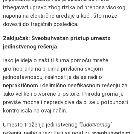
izbegavati upravo zbog rizika od prenosa visokog
napona na električne uređaje u kući, što može
dovesti do tragičnih posledica.
Zaključak: Sveobuhvatan pristup umesto
jedinstvenog rešenja
Iako je ideja o zaštiti šuma pomoću mreže
gromobrana na brdima privlačna svojom
jednostavnošću, realnost je da se radi o
nepraktičnom i delimično neefikasnom
rešenju za
tako velike i otvorene prostore. Priroda groma je
previše moćna i nepredvidiva da bi se u potpunosti
kontrolisala na ovaj način.
Umesto traženja jedinstvenog
"čudotvornog"
rešenja, najbolji rezultati se postižu
sveobuhvatnim