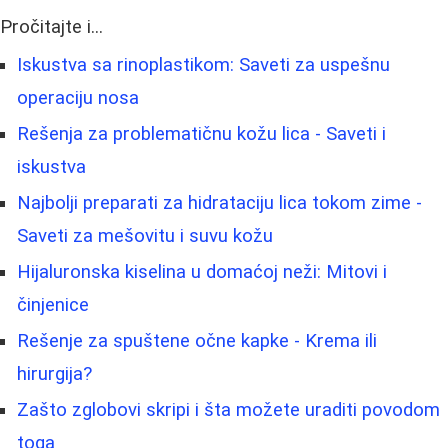
Pročitajte i...
Iskustva sa rinoplastikom: Saveti za uspešnu
operaciju nosa
Rešenja za problematičnu kožu lica - Saveti i
iskustva
Najbolji preparati za hidrataciju lica tokom zime -
Saveti za mešovitu i suvu kožu
Hijaluronska kiselina u domaćoj neži: Mitovi i
činjenice
Rešenje za spuštene očne kapke - Krema ili
hirurgija?
Zašto zglobovi skripi i šta možete uraditi povodom
toga