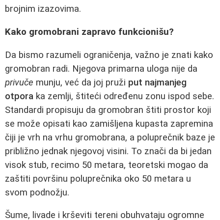
brojnim izazovima.
Kako gromobrani zapravo funkcionišu?
Da bismo razumeli ograničenja, važno je znati kako
gromobran radi. Njegova primarna uloga nije da
privuče
munju, već da joj pruži
put najmanjeg
otpora
ka zemlji, štiteći određenu zonu ispod sebe.
Standardi propisuju da gromobran štiti prostor koji
se može opisati kao zamišljena kupasta zapremina
čiji je vrh na vrhu gromobrana, a poluprečnik baze je
približno jednak njegovoj visini. To znači da bi jedan
visok stub, recimo 50 metara, teoretski mogao da
zaštiti površinu poluprečnika oko 50 metara u
svom podnožju.
Šume, livade i krševiti tereni obuhvataju ogromne