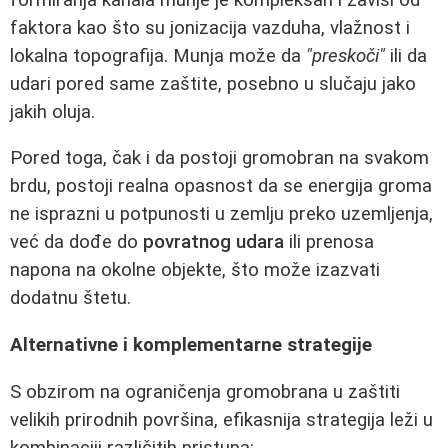
faktora kao što su jonizacija vazduha, vlažnost i
lokalna topografija. Munja može da
"preskoči"
ili da
udari pored same zaštite, posebno u slučaju jako
jakih oluja.
Pored toga, čak i da postoji gromobran na svakom
brdu, postoji realna opasnost da se energija groma
ne isprazni u potpunosti u zemlju preko uzemljenja,
već da dođe do
povratnog udara
ili prenosa
napona na okolne objekte, što može izazvati
dodatnu štetu.
Alternativne i komplementarne strategije
S obzirom na ograničenja gromobrana u zaštiti
velikih prirodnih površina, efikasnija strategija leži u
kombinaciji različitih pristupa: