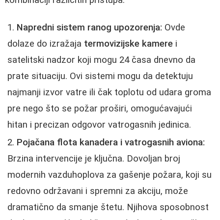
Napredni sistem ranog upozorenja:
Ovde
dolaze do izražaja
termovizijske kamere
i
satelitski nadzor koji mogu 24 časa dnevno da
prate situaciju. Ovi sistemi mogu da detektuju
najmanji izvor vatre ili čak toplotu od udara groma
pre nego što se požar proširi, omogućavajući
hitan i precizan odgovor vatrogasnih jedinica.
Pojačana flota kanadera i vatrogasnih aviona:
Brzina intervencije je ključna. Dovoljan broj
modernih vazduhoplova za gašenje požara, koji su
redovno održavani i spremni za akciju, može
dramatično da smanje štetu. Njihova sposobnost