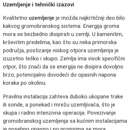
Uzemljenje i tehnički izazovi
Kvalitetno
uzemljenje
je možda najkritičniji deo bilo
kakvog gromobranskog sistema. Energija groma
mora se bezbedno disipirati u zemlji. U kamenitim,
krševitim predelima, kao što su neka primorska
područja, postizanje niskog otpora uzemljenja je
izuzetno teško i skupo. Zemlja ima visok specifični
otpor, što znači da se energija ne disipira dovoljno
brzo, potencijalno dovodeći do opasnih napona
koraka po okolinu.
Pravilna instalacija zahteva duboko ukopane trake
ili sonde, a ponekad i mrežu uzemljivača, što je
skupa i radno intenzivna operacija. Povezivanje
gromobranskog uzemljenja sa kućnim instalacijama
je posebno opasno i po propisima se mora