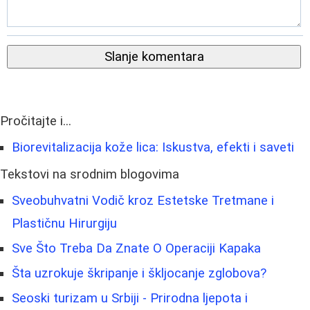
Slanje komentara
Pročitajte i...
Biorevitalizacija kože lica: Iskustva, efekti i saveti
Tekstovi na srodnim blogovima
Sveobuhvatni Vodič kroz Estetske Tretmane i
Plastičnu Hirurgiju
Sve Što Treba Da Znate O Operaciji Kapaka
Šta uzrokuje škripanje i škljocanje zglobova?
Seoski turizam u Srbiji - Prirodna ljepota i