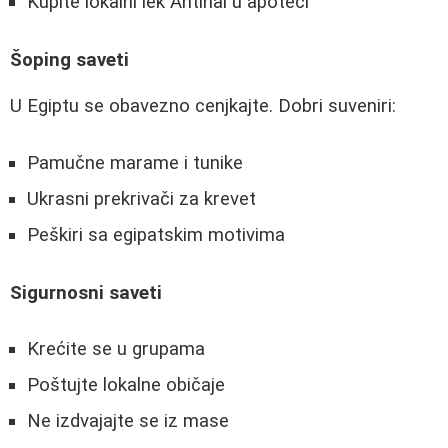
Kupite lokalni lek Antinal u apoteci
Šoping saveti
U Egiptu se obavezno cenjkajte. Dobri suveniri:
Pamučne marame i tunike
Ukrasni prekrivači za krevet
Peškiri sa egipatskim motivima
Sigurnosni saveti
Krećite se u grupama
Poštujte lokalne običaje
Ne izdvajajte se iz mase