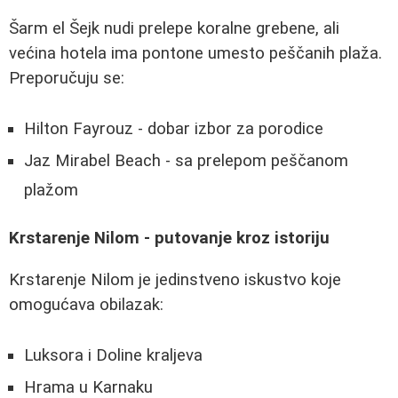
Šarm el Šejk nudi prelepe koralne grebene, ali
većina hotela ima pontone umesto peščanih plaža.
Preporučuju se:
Hilton Fayrouz - dobar izbor za porodice
Jaz Mirabel Beach - sa prelepom peščanom
plažom
Krstarenje Nilom - putovanje kroz istoriju
Krstarenje Nilom je jedinstveno iskustvo koje
omogućava obilazak:
Luksora i Doline kraljeva
Hrama u Karnaku