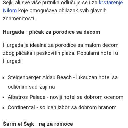
Šejk, ali sve više putnika odlučuje se i za
krstarenje
Nilom
koje omogućava obilazak svih glavnih
znamenitosti.
Hurgada - plićak za porodice sa decom
Hurgada je idealna za porodice sa malom decom
zbog plićaka i peskovitih plaža. Popularni hoteli u
Hurgadi:
Steigenberger Aldau Beach - luksuzan hotel sa
odličnim sadržajima
Albatros Palace - noviji hotel sa dobrom ocenom
Continental - solidan izbor sa dobrom hranom
Šarm el Šejk - raj za ronioce