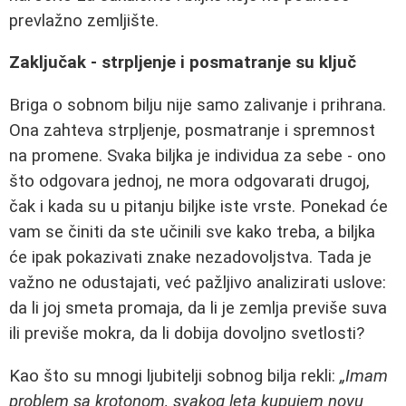
prevlažno zemljište.
Zaključak - strpljenje i posmatranje su ključ
Briga o sobnom bilju nije samo zalivanje i prihrana.
Ona zahteva strpljenje, posmatranje i spremnost
na promene. Svaka biljka je individua za sebe - ono
što odgovara jednoj, ne mora odgovarati drugoj,
čak i kada su u pitanju biljke iste vrste. Ponekad će
vam se činiti da ste učinili sve kako treba, a biljka
će ipak pokazivati znake nezadovoljstva. Tada je
važno ne odustajati, već pažljivo analizirati uslove:
da li joj smeta promaja, da li je zemlja previše suva
ili previše mokra, da li dobija dovoljno svetlosti?
Kao što su mnogi ljubitelji sobnog bilja rekli:
„Imam
problem sa krotonom, svakog leta kupujem novu