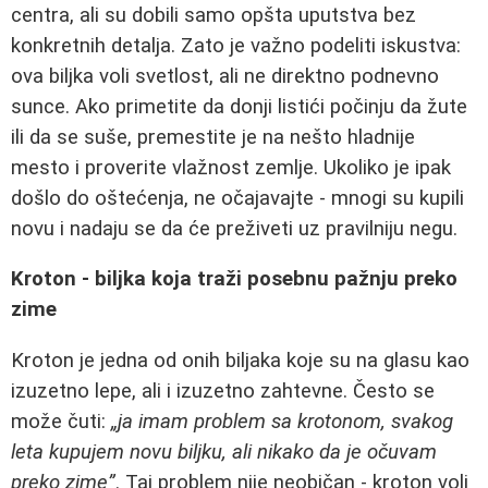
centra, ali su dobili samo opšta uputstva bez
konkretnih detalja. Zato je važno podeliti iskustva:
ova biljka voli svetlost, ali ne direktno podnevno
sunce. Ako primetite da donji listići počinju da žute
ili da se suše, premestite je na nešto hladnije
mesto i proverite vlažnost zemlje. Ukoliko je ipak
došlo do oštećenja, ne očajavajte - mnogi su kupili
novu i nadaju se da će preživeti uz pravilniju negu.
Kroton - biljka koja traži posebnu pažnju preko
zime
Kroton je jedna od onih biljaka koje su na glasu kao
izuzetno lepe, ali i izuzetno zahtevne. Često se
može čuti:
„ja imam problem sa krotonom, svakog
leta kupujem novu biljku, ali nikako da je očuvam
preko zime”
. Taj problem nije neobičan - kroton voli