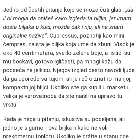
Jedno od čestih pitanja koje se može čuti glasi:
„da
li bi mogla da opišeš kako izgleda ta biljka, jer imam
dosta biljaka u kući, možda čak i nju, ali ne znam
originalne nazive”
. Cupressus, poznatiji kao mini
čempres, zaista je biljka koja ume da zbuni. Visok je
oko 40 centimetara, svetlo zelene boje, a listići su
mu bockavi, gotovo igličasti, pa mnogi kažu da
podseća na jelkicu. Njegov izgled često navodi ljude
da ga uporede sa tujom, ali je reč o znatno manjoj,
kompaktnijoj biljci. Ukoliko ste ga kupili u marketu,
velika je verovatnoća da ste naišli na upravo tu
vrstu.
Kada je nega u pitanju, iskustva su podeljena, ali
jedno je sigurno - ova biljka nikako ne voli
prekomernu toplotu. Ukoliko je držite u stanu gde