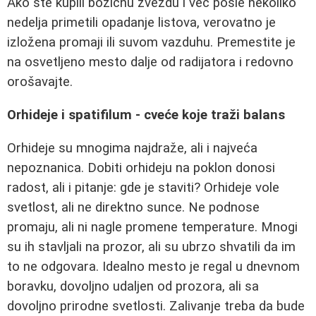
Ako ste kupili božićnu zvezdu i već posle nekoliko
nedelja primetili opadanje listova, verovatno je
izložena promaji ili suvom vazduhu. Premestite je
na osvetljeno mesto dalje od radijatora i redovno
orošavajte.
Orhideje i spatifilum - cveće koje traži balans
Orhideje su mnogima najdraže, ali i najveća
nepoznanica. Dobiti orhideju na poklon donosi
radost, ali i pitanje: gde je staviti? Orhideje vole
svetlost, ali ne direktno sunce. Ne podnose
promaju, ali ni nagle promene temperature. Mnogi
su ih stavljali na prozor, ali su ubrzo shvatili da im
to ne odgovara. Idealno mesto je regal u dnevnom
boravku, dovoljno udaljen od prozora, ali sa
dovoljno prirodne svetlosti. Zalivanje treba da bude