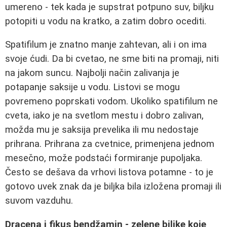
umereno - tek kada je supstrat potpuno suv, biljku
potopiti u vodu na kratko, a zatim dobro ocediti.
Spatifilum je znatno manje zahtevan, ali i on ima
svoje ćudi. Da bi cvetao, ne sme biti na promaji, niti
na jakom suncu. Najbolji način zalivanja je
potapanje saksije u vodu. Listovi se mogu
povremeno poprskati vodom. Ukoliko spatifilum ne
cveta, iako je na svetlom mestu i dobro zalivan,
možda mu je saksija prevelika ili mu nedostaje
prihrana. Prihrana za cvetnice, primenjena jednom
mesečno, može podstaći formiranje pupoljaka.
Često se dešava da vrhovi listova potamne - to je
gotovo uvek znak da je biljka bila izložena promaji ili
suvom vazduhu.
Dracena i fikus bendžamin - zelene biljke koje