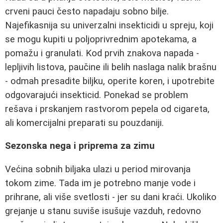
crveni pauci često napadaju sobno bilje.
Najefikasnija su univerzalni insekticidi u spreju, koji
se mogu kupiti u poljoprivrednim apotekama, a
pomažu i granulati. Kod prvih znakova napada -
lepljivih listova, paučine ili belih naslaga nalik brašnu
- odmah presadite biljku, operite koren, i upotrebite
odgovarajući insekticid. Ponekad se problem
rešava i prskanjem rastvorom pepela od cigareta,
ali komercijalni preparati su pouzdaniji.
Sezonska nega i priprema za zimu
Većina sobnih biljaka ulazi u period mirovanja
tokom zime. Tada im je potrebno manje vode i
prihrane, ali više svetlosti - jer su dani kraći. Ukoliko
grejanje u stanu suviše isušuje vazduh, redovno