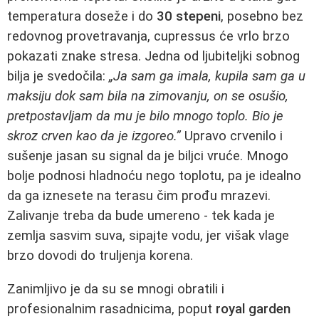
temperatura doseže i do
30 stepeni
, posebno bez
redovnog provetravanja, cupressus će vrlo brzo
pokazati znake stresa. Jedna od ljubiteljki sobnog
bilja je svedočila:
„Ja sam ga imala, kupila sam ga u
maksiju dok sam bila na zimovanju, on se osušio,
pretpostavljam da mu je bilo mnogo toplo. Bio je
skroz crven kao da je izgoreo.”
Upravo crvenilo i
sušenje jasan su signal da je biljci vruće. Mnogo
bolje podnosi hladnoću nego toplotu, pa je idealno
da ga iznesete na terasu čim prođu mrazevi.
Zalivanje treba da bude umereno - tek kada je
zemlja sasvim suva, sipajte vodu, jer višak vlage
brzo dovodi do truljenja korena.
Zanimljivo je da su se mnogi obratili i
profesionalnim rasadnicima, poput
royal garden