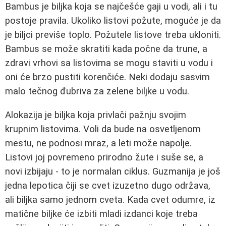
Bambus je biljka koja se najčešće gaji u vodi, ali i tu
postoje pravila. Ukoliko listovi požute, moguće je da
je biljci previše toplo. Požutele listove treba ukloniti.
Bambus se može skratiti kada počne da trune, a
zdravi vrhovi sa listovima se mogu staviti u vodu i
oni će brzo pustiti korenčiće. Neki dodaju sasvim
malo tečnog đubriva za zelene biljke u vodu.
Alokazija je biljka koja privlači pažnju svojim
krupnim listovima. Voli da bude na osvetljenom
mestu, ne podnosi mraz, a leti može napolje.
Listovi joj povremeno prirodno žute i suše se, a
novi izbijaju - to je normalan ciklus. Guzmanija je još
jedna lepotica čiji se cvet izuzetno dugo održava,
ali biljka samo jednom cveta. Kada cvet odumre, iz
matične biljke će izbiti mladi izdanci koje treba