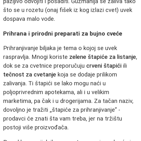
pažljivo odvojiti i posaditi. Guzmanija se zaliva tako
što se u rozetu (onaj fišek iz kog izlazi cvet) uvek
dospava malo vode.
Prihrana i prirodni preparati za bujno cveće
Prihranjivanje biljaka je tema o kojoj se uvek
raspravlja. Mnogi koriste
zelene štapiće za listanje
,
dok se za cvetnice preporučuju
crveni štapići
ili
tečnost za cvetanje
koja se dodaje prilikom
zalivanja. Ti štapići se lako mogu naći u
poljoprivrednim apotekama, ali i u velikim
marketima, pa čak i u drogerijama. Za tačan naziv,
dovoljno je tražiti „štapiće za prihranjivanje” -
prodavci će znati šta vam treba, jer na tržištu
postoji više proizvođača.