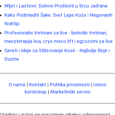
Mljet i Lastovo: Duhovi Prošlosti u Srcu Jadrana
Kako Podmladiti Šake: Svet Lepe Kože i Negovanih
Noktiju
Profesionalni tretmani za lice - biološki tretman,
mezoterapija lica, cryo mezo lift i egzozomi za lice
Saveti i Ideje za Stilizovanje Kose - Najbolje Boje i
Duzine
O nama
|
Kontakt
|
Politika privatnosti
|
Uslovi
korišćenja
|
Marketinški servisi
Urednici i autori ne preuzimaju nikakvu odgovornost