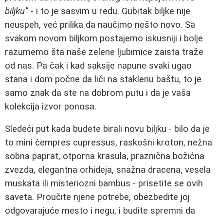
biljku”
- i to je sasvim u redu. Gubitak biljke nije
neuspeh, već prilika da naučimo nešto novo. Sa
svakom novom biljkom postajemo iskusniji i bolje
razumemo šta naše zelene ljubimice zaista traže
od nas. Pa čak i kad saksije napune svaki ugao
stana i dom počne da liči na staklenu baštu, to je
samo znak da ste na dobrom putu i da je vaša
kolekcija izvor ponosa.
Sledeći put kada budete birali novu biljku - bilo da je
to mini čempres cupressus, raskošni kroton, nežna
sobna paprat, otporna krasula, praznična božićna
zvezda, elegantna orhideja, snažna dracena, vesela
muskata ili misteriozni bambus - prisetite se ovih
saveta. Proučite njene potrebe, obezbedite joj
odgovarajuće mesto i negu, i budite spremni da