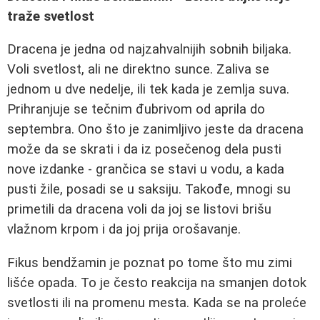
traže svetlost
Dracena je jedna od najzahvalnijih sobnih biljaka.
Voli svetlost, ali ne direktno sunce. Zaliva se
jednom u dve nedelje, ili tek kada je zemlja suva.
Prihranjuje se tečnim đubrivom od aprila do
septembra. Ono što je zanimljivo jeste da dracena
može da se skrati i da iz posečenog dela pusti
nove izdanke - grančica se stavi u vodu, a kada
pusti žile, posadi se u saksiju. Takođe, mnogi su
primetili da dracena voli da joj se listovi brišu
vlažnom krpom i da joj prija orošavanje.
Fikus bendžamin je poznat po tome što mu zimi
lišće opada. To je često reakcija na smanjen dotok
svetlosti ili na promenu mesta. Kada se na proleće