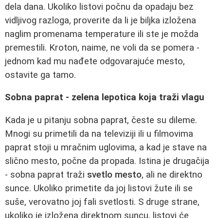
dela dana. Ukoliko listovi počnu da opadaju bez
vidljivog razloga, proverite da li je biljka izložena
naglim promenama temperature ili ste je možda
premestili. Kroton, naime, ne voli da se pomera -
jednom kad mu nađete odgovarajuće mesto,
ostavite ga tamo.
Sobna paprat - zelena lepotica koja traži vlagu
Kada je u pitanju sobna paprat, česte su dileme.
Mnogi su primetili da na televiziji ili u filmovima
paprat stoji u mračnim uglovima, a kad je stave na
slično mesto, počne da propada. Istina je drugačija
- sobna paprat traži
svetlo mesto
, ali ne direktno
sunce. Ukoliko primetite da joj listovi žute ili se
suše, verovatno joj fali svetlosti. S druge strane,
ukoliko je izložena direktnom suncu, listovi će