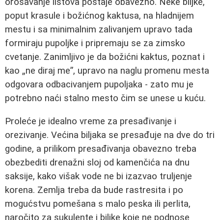
orošavanje listova postaje obavezno. Neke biljke,
poput krasule i božićnog kaktusa, na hladnijem
mestu i sa minimalnim zalivanjem upravo tada
formiraju pupoljke i pripremaju se za zimsko
cvetanje. Zanimljivo je da božićni kaktus, poznat i
kao „ne diraj me”, upravo na naglu promenu mesta
odgovara odbacivanjem pupoljaka - zato mu je
potrebno naći stalno mesto čim se unese u kuću.
Proleće je idealno vreme za presađivanje i
orezivanje. Većina biljaka se presađuje na dve do tri
godine, a prilikom presađivanja obavezno treba
obezbediti drenažni sloj od kamenčića na dnu
saksije, kako višak vode ne bi izazvao truljenje
korena. Zemlja treba da bude rastresita i po
mogućstvu pomešana s malo peska ili perlita,
naročito za sukulente i biljke koje ne podnose