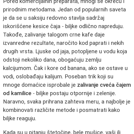
Pored komercijalnih preparata, mnogi se okreću i
prirodnim metodama. Jedan od popularnih saveta
je da se u saksiju redovno stavlja sadržaj
iskorišćene kesice čaja - biljke odlično napreduju.
Takođe, zalivanje talogom crne kafe daje
izvanredne rezultate, naročito kod paprati i nekih
drugih vrsta. Ljuske od jaja, potopljene u vodu koja
odstoji nekoliko dana, obogaćuju zemlju
kalcijumom. Čak i kore od banana, ako se ostave u
vodi, oslobađaju kalijum. Poseban trik koji su
mnoge domaćice isprobale je
zalivanje cveća čajem
od kamilice
- biljke postaju otpornije i zelenije.
Naravno, svaka prihrana zahteva meru, a najbolje je
kombinovati različite metode i posmatrati kako
biljke reaguju.
Kada su u pitanju štetočine, bele mušice, vaši ili