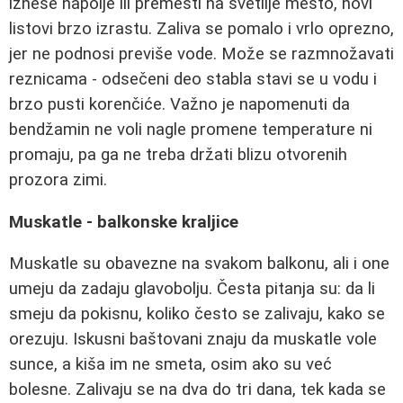
iznese napolje ili premesti na svetlije mesto, novi
listovi brzo izrastu. Zaliva se pomalo i vrlo oprezno,
jer ne podnosi previše vode. Može se razmnožavati
reznicama - odsečeni deo stabla stavi se u vodu i
brzo pusti korenčiće. Važno je napomenuti da
bendžamin ne voli nagle promene temperature ni
promaju, pa ga ne treba držati blizu otvorenih
prozora zimi.
Muskatle - balkonske kraljice
Muskatle su obavezne na svakom balkonu, ali i one
umeju da zadaju glavobolju. Česta pitanja su: da li
smeju da pokisnu, koliko često se zalivaju, kako se
orezuju. Iskusni baštovani znaju da muskatle vole
sunce, a kiša im ne smeta, osim ako su već
bolesne. Zalivaju se na dva do tri dana, tek kada se