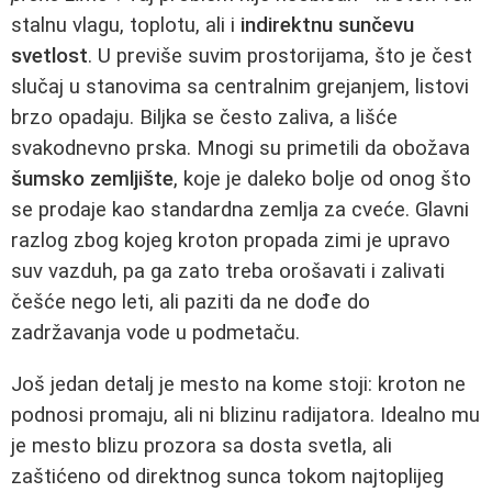
stalnu vlagu, toplotu, ali i
indirektnu sunčevu
svetlost
. U previše suvim prostorijama, što je čest
slučaj u stanovima sa centralnim grejanjem, listovi
brzo opadaju. Biljka se često zaliva, a lišće
svakodnevno prska. Mnogi su primetili da obožava
šumsko zemljište
, koje je daleko bolje od onog što
se prodaje kao standardna zemlja za cveće. Glavni
razlog zbog kojeg kroton propada zimi je upravo
suv vazduh, pa ga zato treba orošavati i zalivati
češće nego leti, ali paziti da ne dođe do
zadržavanja vode u podmetaču.
Još jedan detalj je mesto na kome stoji: kroton ne
podnosi promaju, ali ni blizinu radijatora. Idealno mu
je mesto blizu prozora sa dosta svetla, ali
zaštićeno od direktnog sunca tokom najtoplijeg