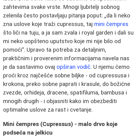
zahtevima svake vrste. Mnogi ljubitelji sobnog
zelenila često postavljaju pitanja poput: „da li neko
zna uslove koje traži cupressus, taj
mini čempres
što liči na tuju, a ja sam zvala i royal garden i dali su
mi neko uopšteno uputstvo koje mi nije bilo od
pomoći”. Upravo ta potreba za detaljnim,
praktičnim i proverenim informacijama navela nas
je da sastavimo ovaj
opširan vodič
. U njemu ćemo
proći kroz najčešće sobne biljke - od cupressusa i
krokona, preko sobne paprati i krasule, do božićne
zvezde, orhideja, dracene, spatifiluma, bambusa i
mnogih drugih - i objasniti kako im obezbediti
optimalne uslove za rast i cvetanje.
Mini čempres (Cupressus) - malo drvo koje
podseća na jelkicu