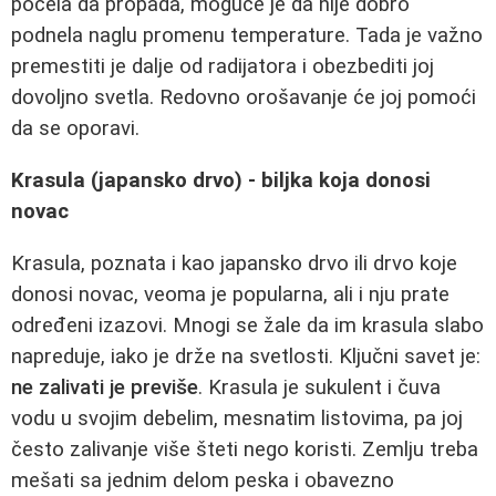
počela da propada, moguće je da nije dobro
podnela naglu promenu temperature. Tada je važno
premestiti je dalje od radijatora i obezbediti joj
dovoljno svetla. Redovno orošavanje će joj pomoći
da se oporavi.
Krasula (japansko drvo) - biljka koja donosi
novac
Krasula, poznata i kao japansko drvo ili drvo koje
donosi novac, veoma je popularna, ali i nju prate
određeni izazovi. Mnogi se žale da im krasula slabo
napreduje, iako je drže na svetlosti. Ključni savet je:
ne zalivati je previše
. Krasula je sukulent i čuva
vodu u svojim debelim, mesnatim listovima, pa joj
često zalivanje više šteti nego koristi. Zemlju treba
mešati sa jednim delom peska i obavezno