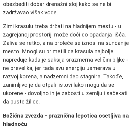
obezbediti dobar drenažni sloj kako se ne bi
zadržavao višak vode.
Zimi krasulu treba držati na hladnijem mestu - u
zagrejanoj prostoriji može doći do opadanja lišća.
Zaliva se retko, a na proleće se iznosi na sunčanije
mesto. Mnogi su primetili da krasula najbolje
napreduje kada je saksija srazmerna veličini biljke -
ne prevelika, jer tada svu energiju usmerava u
razvoj korena, a nadzemni deo stagnira. Takođe,
zanimljivo je da otpali listovi lako mogu da se
ukorene - dovoljno ih je zabosti u zemlju i sačekati
da puste žilice.
Božićna zvezda - praznična lepotica osetljiva na
hladnoću