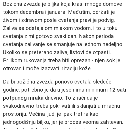
Božićna zvezda je biljka koja krasi mnoge domove
tokom decembra i januara. Međutim, održati je
živom i zdravom posle cvetanja pravi je podvig.
Zaliva se odstajalom mlakom vodom, i to u toku
cvetanja zimi gotovo svaki dan. Nakon perioda
cvetanja zalivanje se smanjuje na jednom nedeljno.
Ukoliko se preterano zaliva, listovi će otpasti.
Prilikom rukovanja treba biti oprezan - njen sok je
otrovan i može izazvati iritaciju kože.
Da bi božićna zvezda ponovo cvetala sledeće
godine, potrebno je da u jesen ima minimum
12 sati
potpunog mraka
dnevno. To znači da je
svakodnevno treba pokrivati ili sklanjati u mračnu
prostoriju. Većina ljudi je ipak tretira kao
jednogodišnju biljku, jer je proces veoma zahtevan.