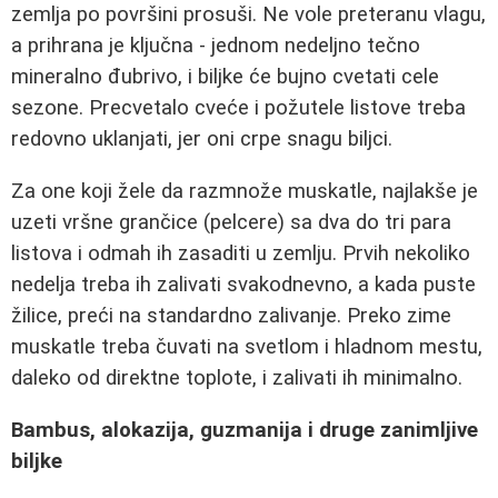
zemlja po površini prosuši. Ne vole preteranu vlagu,
a prihrana je ključna - jednom nedeljno tečno
mineralno đubrivo, i biljke će bujno cvetati cele
sezone. Precvetalo cveće i požutele listove treba
redovno uklanjati, jer oni crpe snagu biljci.
Za one koji žele da razmnože muskatle, najlakše je
uzeti vršne grančice (pelcere) sa dva do tri para
listova i odmah ih zasaditi u zemlju. Prvih nekoliko
nedelja treba ih zalivati svakodnevno, a kada puste
žilice, preći na standardno zalivanje. Preko zime
muskatle treba čuvati na svetlom i hladnom mestu,
daleko od direktne toplote, i zalivati ih minimalno.
Bambus, alokazija, guzmanija i druge zanimljive
biljke