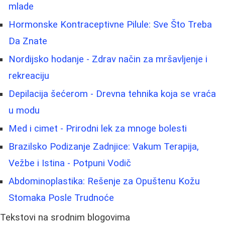
mlade
Hormonske Kontraceptivne Pilule: Sve Što Treba
Da Znate
Nordijsko hodanje - Zdrav način za mršavljenje i
rekreaciju
Depilacija šećerom - Drevna tehnika koja se vraća
u modu
Med i cimet - Prirodni lek za mnoge bolesti
Brazilsko Podizanje Zadnjice: Vakum Terapija,
Vežbe i Istina - Potpuni Vodič
Abdominoplastika: Rešenje za Opuštenu Kožu
Stomaka Posle Trudnoće
Tekstovi na srodnim blogovima