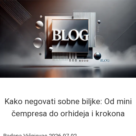
Kako negovati sobne biljke: Od mini
čempresa do orhideja i krokona
Radana Višnjevac
2026-07-02