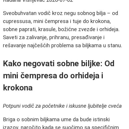
Sveobuhvatan vodič kroz negu sobnog bilja – od
cupressusa, mini čempresa i tuje do krokona,
sobne paprati, krasule, božićne zvezde i orhideja.
Saveti za zalivanje, prihranu, presađivanje i
rešavanje najčešćih problema sa biljkama u stanu.
Kako negovati sobne biljke: Od
mini čempresa do orhideja i
krokona
Potpuni vodič za početnike i iskusne ljubitelje cveća
Briga o sobnim biljkama ume da bude istinski
izazov, naročito kada se suočimo sa specifičnim