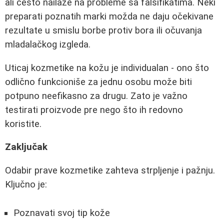
ali često nailaze na probleme sa falsifikatima. Neki
preparati poznatih marki možda ne daju očekivane
rezultate u smislu borbe protiv bora ili očuvanja
mladalačkog izgleda.
Uticaj kozmetike na kožu je individualan - ono što
odlično funkcioniše za jednu osobu može biti
potpuno neefikasno za drugu. Zato je važno
testirati proizvode pre nego što ih redovno
koristite.
Zaključak
Odabir prave kozmetike zahteva strpljenje i pažnju.
Ključno je:
Poznavati svoj tip kože