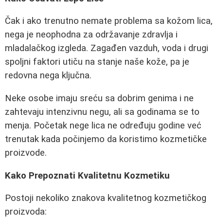
Čak i ako trenutno nemate problema sa kožom lica,
nega je neophodna za održavanje zdravlja i
mladalačkog izgleda. Zagađen vazduh, voda i drugi
spoljni faktori utiču na stanje naše kože, pa je
redovna nega ključna.
Neke osobe imaju sreću sa dobrim genima i ne
zahtevaju intenzivnu negu, ali sa godinama se to
menja. Početak nege lica ne određuju godine već
trenutak kada počinjemo da koristimo kozmetičke
proizvode.
Kako Prepoznati Kvalitetnu Kozmetiku
Postoji nekoliko znakova kvalitetnog kozmetičkog
proizvoda: