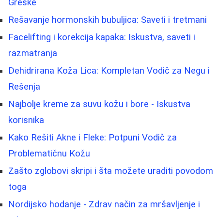
Greške
Rešavanje hormonskih bubuljica: Saveti i tretmani
Facelifting i korekcija kapaka: Iskustva, saveti i
razmatranja
Dehidrirana Koža Lica: Kompletan Vodič za Negu i
Rešenja
Najbolje kreme za suvu kožu i bore - Iskustva
korisnika
Kako Rešiti Akne i Fleke: Potpuni Vodič za
Problematičnu Kožu
Zašto zglobovi skripi i šta možete uraditi povodom
toga
Nordijsko hodanje - Zdrav način za mršavljenje i