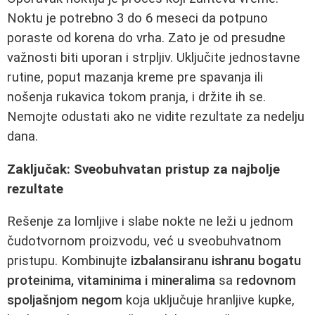
Noktu je potrebno 3 do 6 meseci da potpuno
poraste od korena do vrha. Zato je od presudne
važnosti biti uporan i strpljiv. Uključite jednostavne
rutine, poput mazanja kreme pre spavanja ili
nošenja rukavica tokom pranja, i držite ih se.
Nemojte odustati ako ne vidite rezultate za nedelju
dana.
Zaključak: Sveobuhvatan pristup za najbolje
rezultate
Rešenje za lomljive i slabe nokte ne leži u jednom
čudotvornom proizvodu, već u sveobuhvatnom
pristupu. Kombinujte
izbalansiranu ishranu bogatu
proteinima, vitaminima i mineralima
sa
redovnom
spoljašnjom negom
koja uključuje hranljive kupke,