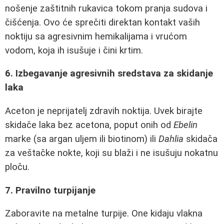
nošenje zaštitnih rukavica tokom pranja sudova i
čišćenja. Ovo će sprečiti direktan kontakt vaših
noktiju sa agresivnim hemikalijama i vrućom
vodom, koja ih isušuje i čini krtim.
6. Izbegavanje agresivnih sredstava za skidanje
laka
Aceton je neprijatelj zdravih noktija. Uvek birajte
skidače laka bez acetona, poput onih od
Ebelin
marke (sa argan uljem ili biotinom) ili
Dahlia
skidača
za veštačke nokte, koji su blaži i ne isušuju nokatnu
ploču.
7. Pravilno turpijanje
Zaboravite na metalne turpije. One kidaju vlakna