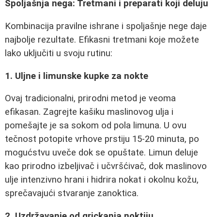
Spoljašnja nega: Tretmani i preparati koji deluju
Kombinacija pravilne ishrane i spoljašnje nege daje
najbolje rezultate. Efikasni tretmani koje možete
lako uključiti u svoju rutinu:
1. Uljne i limunske kupke za nokte
Ovaj tradicionalni, prirodni metod je veoma
efikasan. Zagrejte kašiku maslinovog ulja i
pomešajte je sa sokom od pola limuna. U ovu
tečnost potopite vrhove prstiju 15-20 minuta, po
mogućstvu uveče dok se opuštate. Limun deluje
kao prirodno izbeljivač i učvršćivač, dok maslinovo
ulje intenzivno hrani i hidrira nokat i okolnu kožu,
sprečavajući stvaranje zanoktica.
2. Uzdržavanje od grickanja noktiju