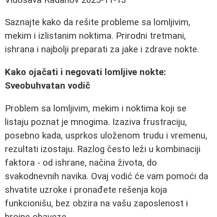
Saznajte kako da rešite probleme sa lomljivim,
mekim i izlistanim noktima. Prirodni tretmani,
ishrana i najbolji preparati za jake i zdrave nokte.
Kako ojačati i negovati lomljive nokte:
Sveobuhvatan vodič
Problem sa lomljivim, mekim i noktima koji se
listaju poznat je mnogima. Izaziva frustraciju,
posebno kada, usprkos uloženom trudu i vremenu,
rezultati izostaju. Razlog često leži u kombinaciji
faktora - od ishrane, načina života, do
svakodnevnih navika. Ovaj vodić će vam pomoći da
shvatite uzroke i pronađete rešenja koja
funkcionišu, bez obzira na vašu zaposlenost i
brojne obaveze.