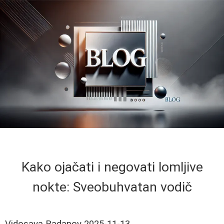
Kako ojačati i negovati lomljive
nokte: Sveobuhvatan vodič
Vidosava Radanov
2025-11-13