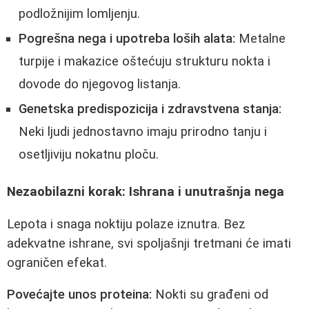
podložnijim lomljenju.
Pogrešna nega i upotreba loših alata:
Metalne
turpije i makazice oštećuju strukturu nokta i
dovode do njegovog listanja.
Genetska predispozicija i zdravstvena stanja:
Neki ljudi jednostavno imaju prirodno tanju i
osetljiviju nokatnu ploču.
Nezaobilazni korak: Ishrana i unutrašnja nega
Lepota i snaga noktiju polaze iznutra. Bez
adekvatne ishrane, svi spoljašnji tretmani će imati
ograničen efekat.
Povećajte unos proteina:
Nokti su građeni od