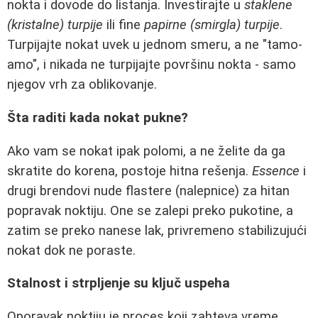
nokta i dovode do listanja. Investirajte u
staklene
(kristalne) turpije
ili fine
papirne (smirgla) turpije
.
Turpijajte nokat uvek u jednom smeru, a ne "tamo-
amo", i nikada ne turpijajte površinu nokta - samo
njegov vrh za oblikovanje.
Šta raditi kada nokat pukne?
Ako vam se nokat ipak polomi, a ne želite da ga
skratite do korena, postoje hitna rešenja.
Essence
i
drugi brendovi nude flastere (nalepnice) za hitan
popravak noktiju. One se zalepi preko pukotine, a
zatim se preko nanese lak, privremeno stabilizujući
nokat dok ne poraste.
Stalnost i strpljenje su ključ uspeha
Oporavak noktiju je proces koji zahteva vreme.