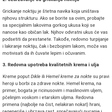
Grickanje noktiju je štetna navika koja uništava
njihovu strukturu. Ako se borite sa ovim, probajte
sa specijalnim lakovima gorkog ukusa koji se
nanose kao običan lak. Njihov odvratni ukus će vas
podsetiti da prestanete. Takođe, redovno turpijanje
i lakiranje noktiju, čak i bezbojnim lakom, može vas
motivisati da ih čuvate lepim i očuvanim.
3. Redovna upotreba kvalitetnih krema i ulja
Kreme poput
Dikle
ili
Hemel kreme za nokte
su pravi
heroji u borbi za zdrave nokte. Hemel krema, na
primer, bogata je ricinusovim i maslinovim uljem,
pčelinjim voskom i etarskim uljima. Redovna
primena (najbolje na čist, nelakiran nokat) hrani,
regeneriše i ubrzava rast, sprečavajući pucanje i