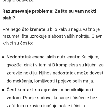
Razumevanje problema: Zašto su vam nokti
slabi?
Pre nego što krenete u bilo kakvu negu, važno je
razumeti šta uzrokuje slabost vaših noktiju. Glavni
krivci su često:
Nedostatak esencijalnih nutrijenata:
Kalcijum,
gvožđe, cink i vitamini B kompleksa su ključni za
zdravlje noktiju. Njihov nedostatak može dovesti
do mekšanja, lomljivosti i pojave belih mrlja.
Čest kontakt sa agresivnim hemikalijama i
vodom:
Pranje sudova, kupanje i čišćenje bez
zaštitnih rukavica isušuje nokte i čini ih