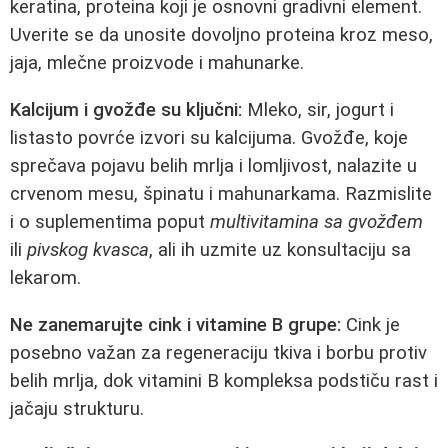
keratina, proteina koji je osnovni gradivni element.
Uverite se da unosite dovoljno proteina kroz meso,
jaja, mlečne proizvode i mahunarke.
Kalcijum i gvožđe su ključni:
Mleko, sir, jogurt i
listasto povrće izvori su kalcijuma. Gvožđe, koje
sprečava pojavu belih mrlja i lomljivost, nalazite u
crvenom mesu, špinatu i mahunarkama. Razmislite
i o suplementima poput
multivitamina sa gvožđem
ili
pivskog kvasca
, ali ih uzmite uz konsultaciju sa
lekarom.
Ne zanemarujte cink i vitamine B grupe:
Cink je
posebno važan za regeneraciju tkiva i borbu protiv
belih mrlja, dok vitamini B kompleksa podstiču rast i
jačaju strukturu.