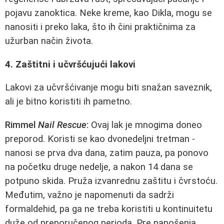
pojavu zanoktica. Neke kreme, kao Dikla, mogu se
nanositi i preko laka, što ih čini praktičnima za
užurban način života.
4. Zaštitni i učvršćujući lakovi
Lakovi za učvršćivanje mogu biti snažan saveznik,
ali je bitno koristiti ih pametno.
Rimmel
Nail Rescue
:
Ovaj lak je mnogima doneo
preporod. Koristi se kao dvonedeljni tretman -
nanosi se prva dva dana, zatim pauza, pa ponovo
na početku druge nedelje, a nakon 14 dana se
potpuno skida. Pruža izvanrednu zaštitu i čvrstoću.
Međutim, važno je napomenuti da sadrži
formaldehid, pa ga ne treba koristiti u kontinuitetu
duže od preporučenog perioda. Pre nanošenja,