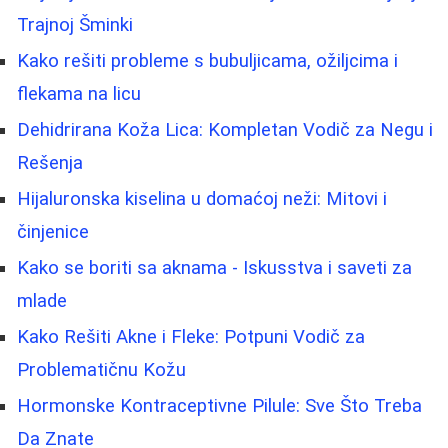
Trajnoj Šminki
Kako rešiti probleme s bubuljicama, ožiljcima i
flekama na licu
Dehidrirana Koža Lica: Kompletan Vodič za Negu i
Rešenja
Hijaluronska kiselina u domaćoj neži: Mitovi i
činjenice
Kako se boriti sa aknama - Iskusstva i saveti za
mlade
Kako Rešiti Akne i Fleke: Potpuni Vodič za
Problematičnu Kožu
Hormonske Kontraceptivne Pilule: Sve Što Treba
Da Znate