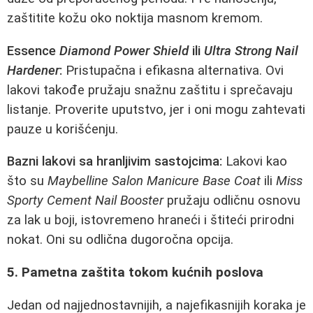
zaštitite kožu oko noktija masnom kremom.
Essence
Diamond Power Shield
ili
Ultra Strong Nail
Hardener
:
Pristupačna i efikasna alternativa. Ovi
lakovi takođe pružaju snažnu zaštitu i sprečavaju
listanje. Proverite uputstvo, jer i oni mogu zahtevati
pauze u korišćenju.
Bazni lakovi sa hranljivim sastojcima:
Lakovi kao
što su
Maybelline Salon Manicure Base Coat
ili
Miss
Sporty Cement Nail Booster
pružaju odličnu osnovu
za lak u boji, istovremeno hraneći i štiteći prirodni
nokat. Oni su odlična dugoročna opcija.
5. Pametna zaštita tokom kućnih poslova
Jedan od najjednostavnijih, a najefikasnijih koraka je