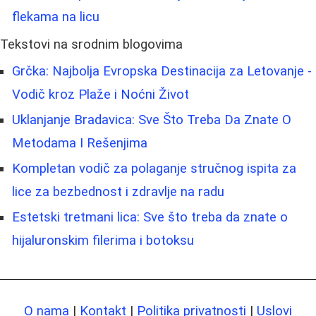
flekama na licu
Tekstovi na srodnim blogovima
Grčka: Najbolja Evropska Destinacija za Letovanje -
Vodič kroz Plaže i Noćni Život
Uklanjanje Bradavica: Sve Što Treba Da Znate O
Metodama I Rešenjima
Kompletan vodič za polaganje stručnog ispita za
lice za bezbednost i zdravlje na radu
Estetski tretmani lica: Sve što treba da znate o
hijaluronskim filerima i botoksu
O nama
|
Kontakt
|
Politika privatnosti
|
Uslovi