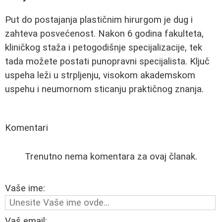
Put do postajanja plastičnim hirurgom je dug i
zahteva posvećenost. Nakon 6 godina fakulteta,
kliničkog staža i petogodišnje specijalizacije, tek
tada možete postati punopravni specijalista. Ključ
uspeha leži u strpljenju, visokom akademskom
uspehu i neumornom sticanju praktičnog znanja.
Komentari
Trenutno nema komentara za ovaj članak.
Vaše ime:
Vaš email: