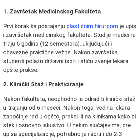
1. Završetak Medicinskog Fakulteta
Prvi korak ka postajanju
plastičnim hirurgom
je upis
i završetak medicinskog fakulteta. Studije medicine
traju 6 godina (12 semestara), uključujući i
obavezne praktične vežbe. Nakon završetka,
studenti polažu državni ispit i stiču zvanje lekara
opšte prakse.
2. Klinički Staž i Prakticiranje
Nakon fakulteta, neophodno je odraditi klinički staž
u trajanju od 6 meseci. Nakon toga, većina lekara
započinje rad u opštoj praksi ili na klinikama kako bi
stekli osnovno iskustvo. U nekim slučajevima, pre
upisa specijalizacije, potrebno je raditi i do 2-3