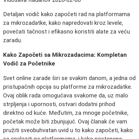
Detaljan vodič kako započeti rad na platformama
za mikrozadatke, kako napredovati kroz levele,
povećati tačnost i efikasno koristiti alate za veću
zaradu.
Kako Započeti sa Mikrozadacima: Kompletan
Vodič za Početnike
Svet online zarade širi se svakim danom, a jedna od
pristupačnih opcija su platforme za mikrozadatke.
Ovaj oblik rada omogućava svakome da, uz malo
strpljenja i upornosti, ostvari dodatni prihod
direktno od kuće. Međutim, za mnoge početnike,
početak može biti zbunjujuć. Ovaj članak će vam
pružiti sveobuhvatan uvid u to kako započeti, kako
se snalaziti na platformama, i kako postepeno