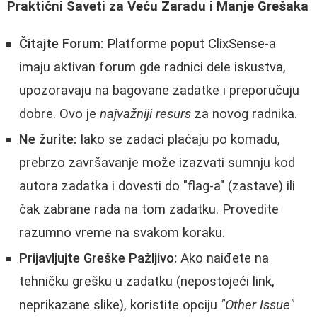
Praktični Saveti za Veću Zaradu i Manje Grešaka
Čitajte Forum:
Platforme poput ClixSense-a
imaju aktivan forum gde radnici dele iskustva,
upozoravaju na bagovane zadatke i preporučuju
dobre. Ovo je
najvažniji resurs
za novog radnika.
Ne žurite:
Iako se zadaci plaćaju po komadu,
prebrzo završavanje može izazvati sumnju kod
autora zadatka i dovesti do "flag-a" (zastave) ili
čak zabrane rada na tom zadatku. Provedite
razumno vreme na svakom koraku.
Prijavljujte Greške Pažljivo:
Ako naiđete na
tehničku grešku u zadatku (nepostojeći link,
neprikazane slike), koristite opciju
"Other Issue"