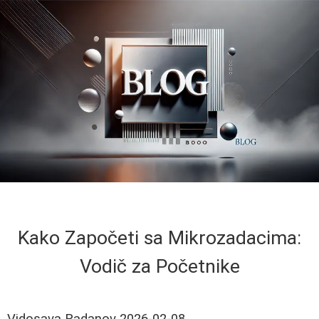
Kako Započeti sa Mikrozadacima:
Vodič za Početnike
Vidosava Radanov
2026-02-08