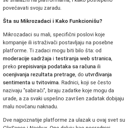
povećavati svoju zaradu.
Šta su Mikrozadaci i Kako Funkcionišu?
Mikrozadaci su mali, specifični poslovi koje
kompanije ili istraživači postavljaju na posebne
platforme. Ti zadaci mogu biti bilo šta: od
moderacije sadržaja
i
testiranja web stranica
,
preko
prepisivanja podataka sa računa
ili
ocenjivanja rezultata pretrage
, do
utvrđivanja
sentimenta u tvitovima
. Radnici, koji se često
nazivaju "sabirači", biraju zadatke koje mogu da
urade, a za svaki uspešno završen zadatak dobijaju
malu novčanu naknadu.
Dve najpoznatije platforme za ulazak u ovaj svet su
ClixSense
i
Neobux
. One deluju kao posrednici,