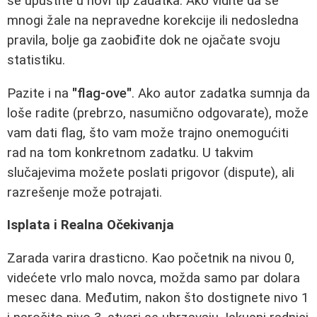
se upustite u novi tip zadatka. Ako vidite da se
mnogi žale na nepravedne korekcije ili nedosledna
pravila, bolje ga zaobiđite dok ne ojačate svoju
statistiku.
Pazite i na
"flag-ove"
. Ako autor zadatka sumnja da
loše radite (prebrzo, nasumično odgovarate), može
vam dati flag, što vam može trajno onemogućiti
rad na tom konkretnom zadatku. U takvim
slučajevima možete poslati prigovor (dispute), ali
razrešenje može potrajati.
Isplata i Realna Očekivanja
Zarada varira drasticno. Kao početnik na nivou 0,
videćete vrlo malo novca, možda samo par dolara
mesec dana. Međutim, nakon što dostignete nivo 1