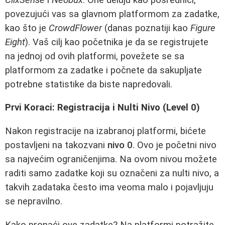
povezujući vas sa glavnom platformom za zadatke,
kao što je
CrowdFlower
(danas poznatiji kao
Figure
Eight
). Vaš cilj kao početnika je da se registrujete
na jednoj od ovih platformi, povežete se sa
platformom za zadatke i počnete da sakupljate
potrebne statistikе da biste napredovali.
Prvi Koraci: Registracija i Nulti Nivo (Level 0)
Nakon registracije na izabranoj platformi, bićete
postavljeni na takozvani
nivo 0
. Ovo je početni nivo
sa najvećim ograničenjima. Na ovom nivou možete
raditi samo zadatke koji su označeni za nulti nivo, a
takvih zadataka često ima veoma malo i pojavljuju
se nepravilno.
Kako pronaći ove zadatke? Na platformi potražite