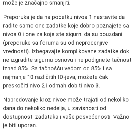
može je značajno smanjiti.
Preporuka je da na početku nivoa 1 nastavite da
radite samo one zadatke koje dobro poznajete sa
nivoa 0 i one za koje ste sigurni da su pouzdani
(preporuke sa foruma su od neprocenjive
vrednosti). Izbegavajte komplikovane zadatke dok
ne izgradite sigurnu osnovu i ne podignete tačnost
iznad 85%. Sa tačnošću većom od 85% i sa
najmanje 10 različitih ID-jeva, možete čak
preskočiti nivo 2 i odmah dobiti
nivo 3
.
Napredovanje kroz nivoe može trajati od nekoliko
dana do nekoliko nedelja, u zavisnosti od
dostupnosti zadataka i vaše posvećenosti. Važno
je biti uporan.