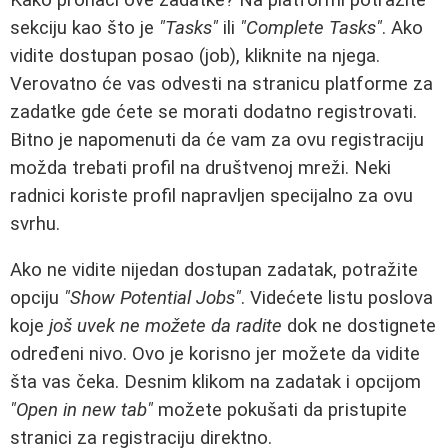
sekciju kao što je
"Tasks"
ili
"Complete Tasks"
. Ako
vidite dostupan posao (job), kliknite na njega.
Verovatno će vas odvesti na stranicu platforme za
zadatke gde ćete se morati dodatno registrovati.
Bitno je napomenuti da će vam za ovu registraciju
možda trebati profil na društvenoj mreži. Neki
radnici koriste profil napravljen specijalno za ovu
svrhu.
Ako ne vidite nijedan dostupan zadatak, potražite
opciju
"Show Potential Jobs"
. Videćete listu poslova
koje
još uvek ne možete da radite
dok ne dostignete
određeni nivo. Ovo je korisno jer možete da vidite
šta vas čeka. Desnim klikom na zadatak i opcijom
"Open in new tab"
možete pokušati da pristupite
stranici za registraciju direktno.