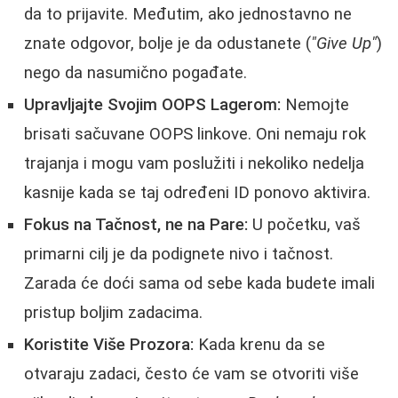
da to prijavite. Međutim, ako jednostavno ne
znate odgovor, bolje je da odustanete (
"Give Up"
)
nego da nasumično pogađate.
Upravljajte Svojim OOPS Lagerom:
Nemojte
brisati sačuvane OOPS linkove. Oni nemaju rok
trajanja i mogu vam poslužiti i nekoliko nedelja
kasnije kada se taj određeni ID ponovo aktivira.
Fokus na Tačnost, ne na Pare:
U početku, vaš
primarni cilj je da podignete nivo i tačnost.
Zarada će doći sama od sebe kada budete imali
pristup boljim zadacima.
Koristite Više Prozora:
Kada krenu da se
otvaraju zadaci, često će vam se otvoriti više