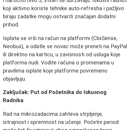
i naročito nivo 3, stvari se ubrzavaju. Iskusni radnici
koji aktivno koriste tehnike auto-refresha i pažljivo
biraju zadatke mogu ostvariti značajan dodatni
prihod.
Isplata se vrši na račun na platformi (ClixSense,
Neobux), a odatle se novac može preneti na PayPal
ili direktno na karticu, u zavisnosti od usluga koje
platforma nudi. Vodite računa o promenama u
pravilima isplate koje platforme povremeno
objavljuju.
Zaključak: Put od Početnika do Iskusnog
Radnika
Rad na mikrozadacima zahteva strpljenje,
istrajnost i spremnost na učenje. Početni period