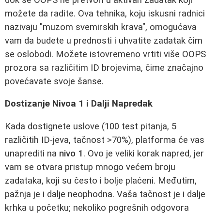
možete da radite. Ova tehnika, koju iskusni radnici
nazivaju "muzom svemirskih krava", omogućava
vam da budete u prednosti i uhvatite zadatak čim
se oslobodi. Možete istovremeno vrtiti više OOPS
prozora sa različitim ID brojevima, čime značajno
povećavate svoje šanse.
Dostizanje Nivoa 1 i Dalji Napredak
Kada dostignete uslove (100 test pitanja, 5
različitih ID-jeva, tačnost >70%), platforma će vas
unaprediti na
nivo 1
. Ovo je veliki korak napred, jer
vam se otvara pristup mnogo većem broju
zadataka, koji su često i bolje plaćeni. Međutim,
pažnja je i dalje neophodna. Vaša tačnost je i dalje
krhka u početku; nekoliko pogrešnih odgovora