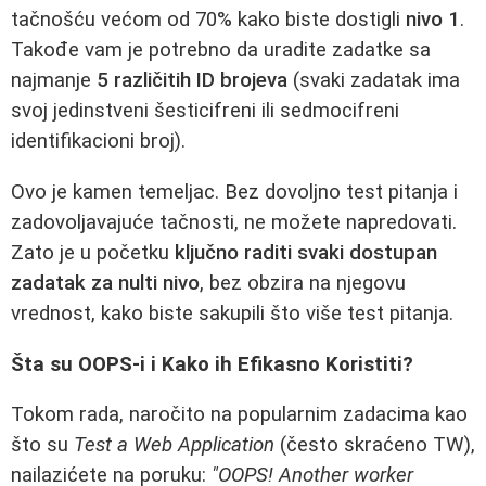
tačnošću većom od 70% kako biste dostigli
nivo 1
.
Takođe vam je potrebno da uradite zadatke sa
najmanje
5 različitih ID brojeva
(svaki zadatak ima
svoj jedinstveni šesticifreni ili sedmocifreni
identifikacioni broj).
Ovo je kamen temeljac. Bez dovoljno test pitanja i
zadovoljavajuće tačnosti, ne možete napredovati.
Zato je u početku
ključno raditi svaki dostupan
zadatak za nulti nivo
, bez obzira na njegovu
vrednost, kako biste sakupili što više test pitanja.
Šta su OOPS-i i Kako ih Efikasno Koristiti?
Tokom rada, naročito na popularnim zadacima kao
što su
Test a Web Application
(često skraćeno TW),
nailazićete na poruku:
"OOPS! Another worker