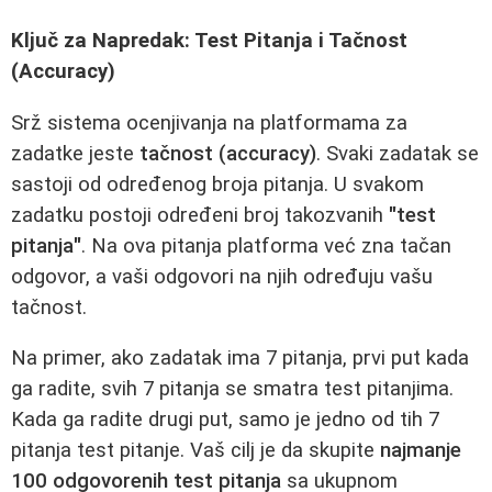
Ključ za Napredak: Test Pitanja i Tačnost
(Accuracy)
Srž sistema ocenjivanja na platformama za
zadatke jeste
tačnost (accuracy)
. Svaki zadatak se
sastoji od određenog broja pitanja. U svakom
zadatku postoji određeni broj takozvanih
"test
pitanja"
. Na ova pitanja platforma već zna tačan
odgovor, a vaši odgovori na njih određuju vašu
tačnost.
Na primer, ako zadatak ima 7 pitanja, prvi put kada
ga radite, svih 7 pitanja se smatra test pitanjima.
Kada ga radite drugi put, samo je jedno od tih 7
pitanja test pitanje. Vaš cilj je da skupite
najmanje
100 odgovorenih test pitanja
sa ukupnom