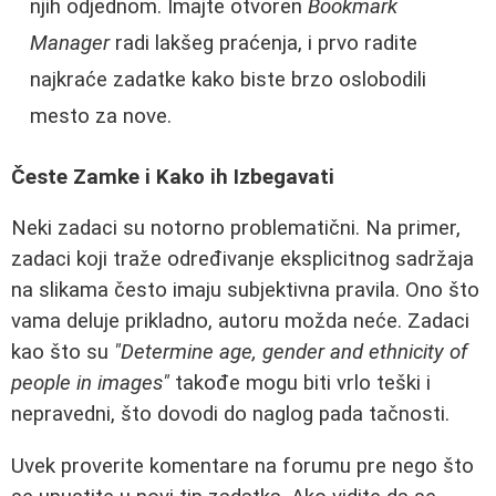
njih odjednom. Imajte otvoren
Bookmark
Manager
radi lakšeg praćenja, i prvo radite
najkraće zadatke kako biste brzo oslobodili
mesto za nove.
Česte Zamke i Kako ih Izbegavati
Neki zadaci su notorno problematični. Na primer,
zadaci koji traže određivanje eksplicitnog sadržaja
na slikama često imaju subjektivna pravila. Ono što
vama deluje prikladno, autoru možda neće. Zadaci
kao što su
"Determine age, gender and ethnicity of
people in images"
takođe mogu biti vrlo teški i
nepravedni, što dovodi do naglog pada tačnosti.
Uvek proverite komentare na forumu pre nego što