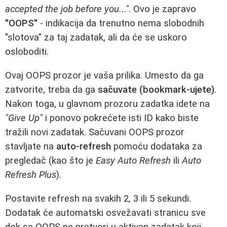
accepted the job before you..."
. Ovo je zapravo
"OOPS"
- indikacija da trenutno nema slobodnih
"slotova" za taj zadatak, ali da će se uskoro
osloboditi.
Ovaj OOPS prozor je vaša prilika. Umesto da ga
zatvorite, treba da ga
sačuvate (bookmark-ujete)
.
Nakon toga, u glavnom prozoru zadatka idete na
"Give Up"
i ponovo pokrećete isti ID kako biste
tražili novi zadatak. Sačuvani OOPS prozor
stavljate na
auto-refresh
pomoću dodataka za
pregledač (kao što je
Easy Auto Refresh
ili
Auto
Refresh Plus
).
Postavite refresh na svakih 2, 3 ili 5 sekundi.
Dodatak će automatski osvežavati stranicu sve
dok se OOPS ne pretvori u aktivan zadatak koji