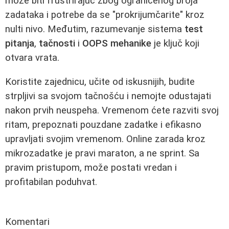
može biti frustrirajuć zbog ograničenog broja
zadataka i potrebe da se "prokrijumčarite" kroz
nulti nivo. Međutim, razumevanje sistema
test
pitanja
,
tačnosti
i
OOPS mehanike
je ključ koji
otvara vrata.
Koristite zajednicu, učite od iskusnijih, budite
strpljivi sa svojom tačnošću i nemojte odustajati
nakon prvih neuspeha. Vremenom ćete razviti svoj
ritam, prepoznati pouzdane zadatke i efikasno
upravljati svojim vremenom. Online zarada kroz
mikrozadatke je pravi maraton, a ne sprint. Sa
pravim pristupom, može postati vredan i
profitabilan poduhvat.
Komentari