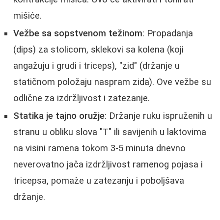
mišiće.
Vežbe sa sopstvenom težinom
: Propadanja
(dips) za stolicom, sklekovi sa kolena (koji
angažuju i grudi i triceps), "zid" (držanje u
statičnom položaju naspram zida). Ove vežbe su
odlične za izdržljivost i zatezanje.
Statika je tajno oružje
: Držanje ruku ispruženih u
stranu u obliku slova "T" ili savijenih u laktovima
na visini ramena tokom 3-5 minuta dnevno
neverovatno jača izdržljivost ramenog pojasa i
tricepsa, pomaže u zatezanju i poboljšava
držanje.