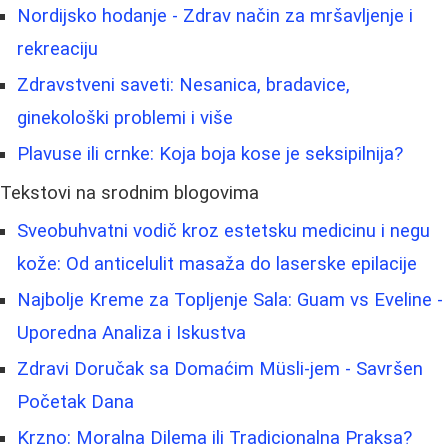
Nordijsko hodanje - Zdrav način za mršavljenje i
rekreaciju
Zdravstveni saveti: Nesanica, bradavice,
ginekološki problemi i više
Plavuse ili crnke: Koja boja kose je seksipilnija?
Tekstovi na srodnim blogovima
Sveobuhvatni vodič kroz estetsku medicinu i negu
kože: Od anticelulit masaža do laserske epilacije
Najbolje Kreme za Topljenje Sala: Guam vs Eveline -
Uporedna Analiza i Iskustva
Zdravi Doručak sa Domaćim Müsli-jem - Savršen
Početak Dana
Krzno: Moralna Dilema ili Tradicionalna Praksa?