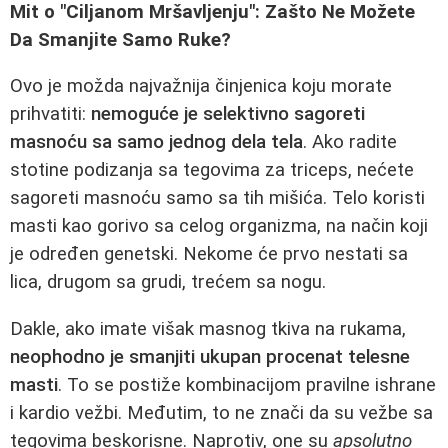
Mit o "Ciljanom Mršavljenju": Zašto Ne Možete
Da Smanjite Samo Ruke?
Ovo je možda najvažnija činjenica koju morate
prihvatiti:
nemoguće je selektivno sagoreti
masnoću sa samo jednog dela tela
. Ako radite
stotine podizanja sa tegovima za triceps, nećete
sagoreti masnoću samo sa tih mišića. Telo koristi
masti kao gorivo sa celog organizma, na način koji
je određen genetski. Nekome će prvo nestati sa
lica, drugom sa grudi, trećem sa nogu.
Dakle, ako imate višak masnog tkiva na rukama,
neophodno je smanjiti ukupan procenat telesne
masti
. To se postiže kombinacijom pravilne ishrane
i kardio vežbi. Međutim, to ne znači da su vežbe sa
tegovima beskorisne. Naprotiv, one su
apsolutno