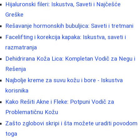
Hijaluronski fileri: Iskustva, Saveti i Najčešće
Greške
Rešavanje hormonskih bubuljica: Saveti i tretmani
Facelifting i korekcija kapaka: Iskustva, saveti i
razmatranja
Dehidrirana Koža Lica: Kompletan Vodič za Negu i
Rešenja
Najbolje kreme za suvu kožu i bore - Iskustva
korisnika
Kako Rešiti Akne i Fleke: Potpuni Vodič za
Problematičnu Kožu
Zašto zglobovi skripi i šta možete uraditi povodom
toga