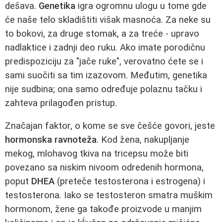
dešava.
Genetika
igra ogromnu ulogu u tome gde
će naše telo skladištiti višak masnoća. Za neke su
to bokovi, za druge stomak, a za treće - upravo
nadlaktice i zadnji deo ruku. Ako imate porodičnu
predispoziciju za "jače ruke", verovatno ćete se i
sami suočiti sa tim izazovom. Međutim, genetika
nije sudbina; ona samo određuje polaznu tačku i
zahteva prilagođen pristup.
Značajan faktor, o kome se sve češće govori, jeste
hormonska ravnoteža
. Kod žena, nakupljanje
mekog, mlohavog tkiva na tricepsu može biti
povezano sa niskim nivoom odredenih hormona,
poput
DHEA
(preteče testosterona i estrogena) i
testosterona. Iako se testosteron smatra muškim
hormonom, žene ga takođe proizvode u manjim