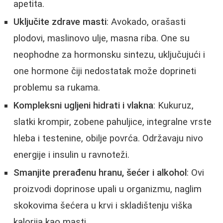
apetita.
Uključite zdrave masti
: Avokado, orašasti
plodovi, maslinovo ulje, masna riba. One su
neophodne za hormonsku sintezu, uključujući i
one hormone čiji nedostatak može doprineti
problemu sa rukama.
Kompleksni ugljeni hidrati i vlakna
: Kukuruz,
slatki krompir, zobene pahuljice, integralne vrste
hleba i testenine, obilje povrća. Održavaju nivo
energije i insulin u ravnoteži.
Smanjite prerađenu hranu, šećer i alkohol
: Ovi
proizvodi doprinose upali u organizmu, naglim
skokovima šećera u krvi i skladištenju viška
kalorija kao masti.