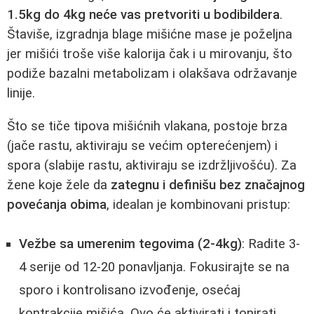
1.5kg do 4kg neće vas pretvoriti u bodibildera
.
Štaviše, izgradnja blage mišićne mase je poželjna
jer mišići troše više kalorija čak i u mirovanju, što
podiže bazalni metabolizam i olakšava održavanje
linije.
Što se tiče tipova mišićnih vlakana, postoje brza
(jače rastu, aktiviraju se većim opterećenjem) i
spora (slabije rastu, aktiviraju se izdržljivošću). Za
žene koje žele da
zategnu i definišu bez značajnog
povećanja obima
, idealan je kombinovani pristup:
Vežbe sa umerenim tegovima (2-4kg)
: Radite 3-
4 serije od 12-20 ponavljanja. Fokusirajte se na
sporo i kontrolisano izvođenje, osećaj
kontrakcije mišića. Ovo će aktivirati i tonirati