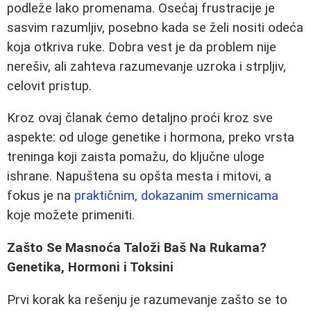
podleže lako promenama. Osećaj frustracije je
sasvim razumljiv, posebno kada se želi nositi odeća
koja otkriva ruke. Dobra vest je da problem nije
nerešiv, ali zahteva razumevanje uzroka i strpljiv,
celovit pristup.
Kroz ovaj članak ćemo detaljno proći kroz sve
aspekte: od uloge genetike i hormona, preko vrsta
treninga koji zaista pomažu, do ključne uloge
ishrane. Napuštena su opšta mesta i mitovi, a
fokus je na
praktičnim, dokazanim smernicama
koje možete primeniti.
Zašto Se Masnoća Taloži Baš Na Rukama?
Genetika, Hormoni i Toksini
Prvi korak ka rešenju je razumevanje zašto se to