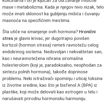
količinama i on je kĺjučan za održavanje mišićne
mase i metabolizma. Kada je njegov nivo nizak, telo
može imati sklonost ka gubljenju mišića i čuvanju
masnoća na specifičnim mestima.
Šta utiče na smanjenje ovih hormona?
Hronični
stres
je glavni krivac, jer dugotrajno povišen
kortizol (hormon stresa) remeti ravnotežu celog
endokrinog sistema. Nedovoljan i nekvalitetan san,
kao i neuravnotežena ishrana siromašna
holesterolom (koji je, paradoksalno, neophodan za
sintezu polnih hormona), takođe doprinose
problemu. Neki istraživači spominju i uticaj toksina
iz životne sredine, kao što je bisfenol A (BPA) iz
plastike, koji može delovati kao estrogen u telu i
narušavati prirodnu hormonsku harmoniju.