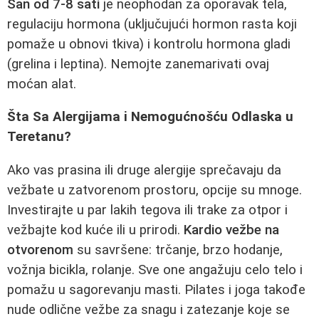
San od 7-8 sati
je neophodan za oporavak tela,
regulaciju hormona (uključujući hormon rasta koji
pomaže u obnovi tkiva) i kontrolu hormona gladi
(grelina i leptina). Nemojte zanemarivati ovaj
moćan alat.
Šta Sa Alergijama i Nemogućnošću Odlaska u
Teretanu?
Ako vas prasina ili druge alergije sprečavaju da
vežbate u zatvorenom prostoru, opcije su mnoge.
Investirajte u par lakih tegova ili trake za otpor i
vežbajte kod kuće ili u prirodi.
Kardio vežbe na
otvorenom
su savršene: trčanje, brzo hodanje,
vožnja bicikla, rolanje. Sve one angažuju celo telo i
pomažu u sagorevanju masti. Pilates i joga takođe
nude odlične vežbe za snagu i zatezanje koje se