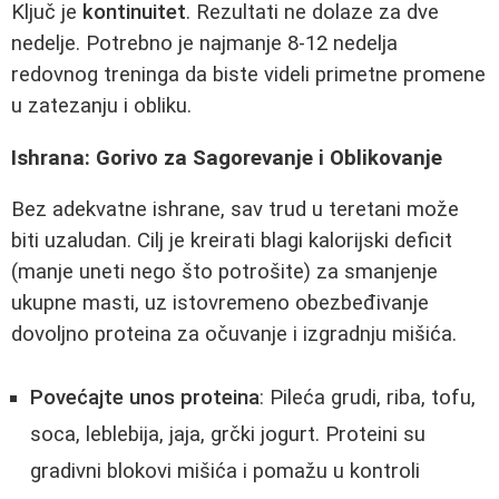
Ključ je
kontinuitet
. Rezultati ne dolaze za dve
nedelje. Potrebno je najmanje 8-12 nedelja
redovnog treninga da biste videli primetne promene
u zatezanju i obliku.
Ishrana: Gorivo za Sagorevanje i Oblikovanje
Bez adekvatne ishrane, sav trud u teretani može
biti uzaludan. Cilj je kreirati blagi kalorijski deficit
(manje uneti nego što potrošite) za smanjenje
ukupne masti, uz istovremeno obezbeđivanje
dovoljno proteina za očuvanje i izgradnju mišića.
Povećajte unos proteina
: Pileća grudi, riba, tofu,
soca, leblebija, jaja, grčki jogurt. Proteini su
gradivni blokovi mišića i pomažu u kontroli