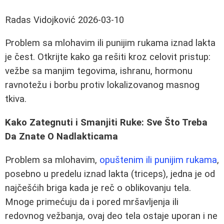
Radas Vidojković
2026-03-10
Problem sa mlohavim ili punijim rukama iznad lakta
je čest. Otkrijte kako ga rešiti kroz celovit pristup:
vežbe sa manjim tegovima, ishranu, hormonu
ravnotežu i borbu protiv lokalizovanog masnog
tkiva.
Kako Zategnuti i Smanjiti Ruke: Sve Što Treba
Da Znate O Nadlakticama
Problem sa mlohavim,
opuštenim ili punijim rukama
,
posebno u predelu iznad lakta (triceps), jedna je od
najčešćih briga kada je reč o oblikovanju tela.
Mnoge primećuju da i pored mršavljenja ili
redovnog vežbanja, ovaj deo tela ostaje uporan i ne