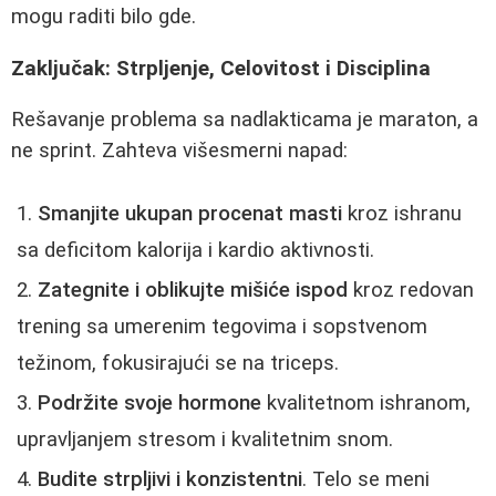
mogu raditi bilo gde.
Zaključak: Strpljenje, Celovitost i Disciplina
Rešavanje problema sa nadlakticama je maraton, a
ne sprint. Zahteva višesmerni napad:
Smanjite ukupan procenat masti
kroz ishranu
sa deficitom kalorija i kardio aktivnosti.
Zategnite i oblikujte mišiće ispod
kroz redovan
trening sa umerenim tegovima i sopstvenom
težinom, fokusirajući se na triceps.
Podržite svoje hormone
kvalitetnom ishranom,
upravljanjem stresom i kvalitetnim snom.
Budite strpljivi i konzistentni
. Telo se meni