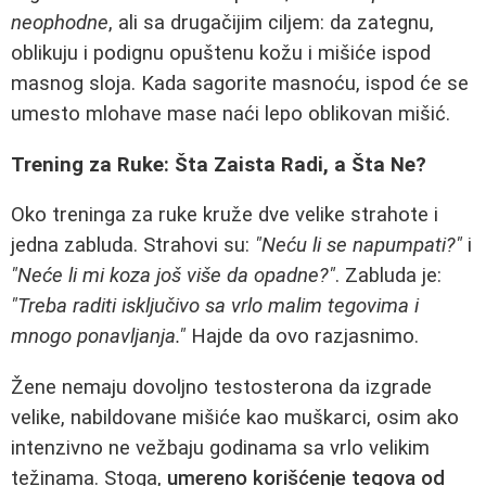
neophodne
, ali sa drugačijim ciljem: da zategnu,
oblikuju i podignu opuštenu kožu i mišiće ispod
masnog sloja. Kada sagorite masnoću, ispod će se
umesto mlohave mase naći lepo oblikovan mišić.
Trening za Ruke: Šta Zaista Radi, a Šta Ne?
Oko treninga za ruke kruže dve velike strahote i
jedna zabluda. Strahovi su:
"Neću li se napumpati?"
i
"Neće li mi koza još više da opadne?"
. Zabluda je:
"Treba raditi isključivo sa vrlo malim tegovima i
mnogo ponavljanja."
Hajde da ovo razjasnimo.
Žene nemaju dovoljno testosterona da izgrade
velike, nabildovane mišiće kao muškarci, osim ako
intenzivno ne vežbaju godinama sa vrlo velikim
težinama. Stoga,
umereno korišćenje tegova od