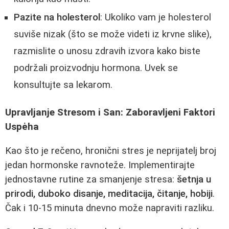
Pazite na holesterol
: Ukoliko vam je holesterol
suviše nizak (što se može videti iz krvne slike),
razmislite o unosu zdravih izvora kako biste
podržali proizvodnju hormona. Uvek se
konsultujte sa lekarom.
Upravljanje Stresom i San: Zaboravljeni Faktori
Uspėha
Kao što je rečeno, hronični stres je neprijatelj broj
jedan hormonske ravnoteže. Implementirajte
jednostavne rutine za smanjenje stresa:
šetnja u
prirodi, duboko disanje, meditacija, čitanje, hobiji
.
Čak i 10-15 minuta dnevno može napraviti razliku.