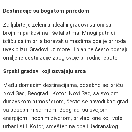
Destinacije sa bogatom prirodom
Za ljubitelje zelenila, idealni gradovi su oni sa
brojnim parkovima i šetalištima. Mnogi putnici
ističu da im prija boravak u mestima gde je priroda
uvek blizu. Gradovi uz more ili planine često postaju
omiljene destinacije zbog svoje prirodne lepote.
Srpski gradovi koji osvajaju srca
Među domaćim destinacijama, posebno se ističu
Novi Sad, Beograd i Kotor. Novi Sad, sa svojom
dunavskom atmosferom, često se navodi kao grad
sa posebnim šarmom. Beograd, sa svojom
energijom i noćnim životom, privlači one koji vole
urbani stil. Kotor, smešten na obali Jadranskog