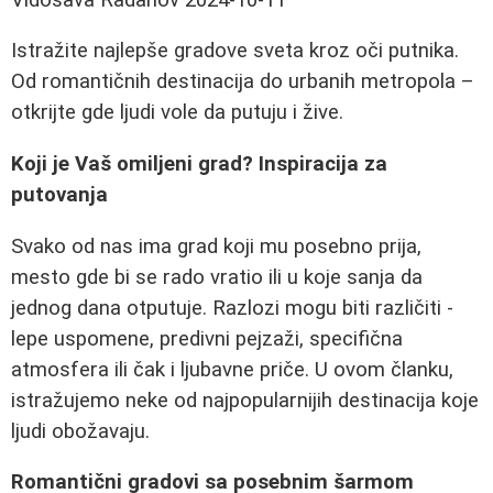
Istražite najlepše gradove sveta kroz oči putnika.
Od romantičnih destinacija do urbanih metropola –
otkrijte gde ljudi vole da putuju i žive.
Koji je Vaš omiljeni grad? Inspiracija za
putovanja
Svako od nas ima grad koji mu posebno prija,
mesto gde bi se rado vratio ili u koje sanja da
jednog dana otputuje. Razlozi mogu biti različiti -
lepe uspomene, predivni pejzaži, specifična
atmosfera ili čak i ljubavne priče. U ovom članku,
istražujemo neke od najpopularnijih destinacija koje
ljudi obožavaju.
Romantični gradovi sa posebnim šarmom