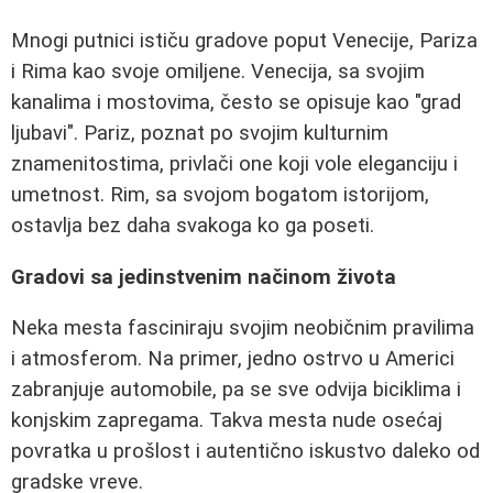
Mnogi putnici ističu gradove poput Venecije, Pariza
i Rima kao svoje omiljene. Venecija, sa svojim
kanalima i mostovima, često se opisuje kao "grad
ljubavi". Pariz, poznat po svojim kulturnim
znamenitostima, privlači one koji vole eleganciju i
umetnost. Rim, sa svojom bogatom istorijom,
ostavlja bez daha svakoga ko ga poseti.
Gradovi sa jedinstvenim načinom života
Neka mesta fasciniraju svojim neobičnim pravilima
i atmosferom. Na primer, jedno ostrvo u Americi
zabranjuje automobile, pa se sve odvija biciklima i
konjskim zapregama. Takva mesta nude osećaj
povratka u prošlost i autentično iskustvo daleko od
gradske vreve.