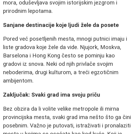
mora, oduševljava svojim istorijskim jezgrom i
prirodnim lepotama.
Sanjane destinacije koje ljudi žele da posete
Pored već posetljenih mesta, mnogi putnici imaju i
liste gradova koje žele da vide. Njujork, Moskva,
Barselona i Hong Kong često se pominju kao
gradovi iz snova. Neki od njih privlače svojim
neboderima, drugi kulturom, a treći egzotičnim
ambijentom.
Zaključak: Svaki grad ima svoju priču
Bez obzira da li volite velike metropole ili mirna
provincijska mesta, svaki grad ima nešto što ga čini
posebnim. Važno je putovati, istraživati i pronalaziti
mesta u kojima se osećate kao kod kuće. Koji je