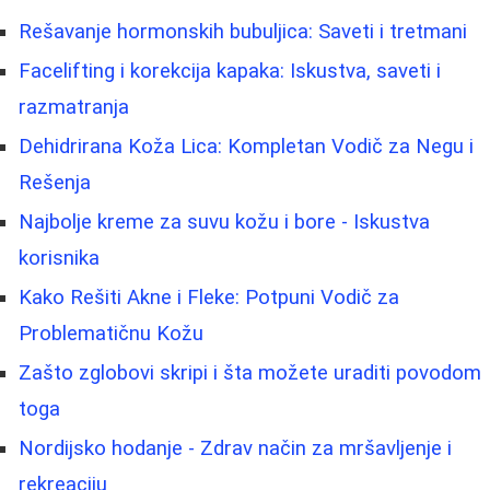
Rešavanje hormonskih bubuljica: Saveti i tretmani
Facelifting i korekcija kapaka: Iskustva, saveti i
razmatranja
Dehidrirana Koža Lica: Kompletan Vodič za Negu i
Rešenja
Najbolje kreme za suvu kožu i bore - Iskustva
korisnika
Kako Rešiti Akne i Fleke: Potpuni Vodič za
Problematičnu Kožu
Zašto zglobovi skripi i šta možete uraditi povodom
toga
Nordijsko hodanje - Zdrav način za mršavljenje i
rekreaciju