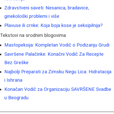
Zdravstveni saveti: Nesanica, bradavice,
ginekološki problemi i više
Plavuse ili crnke: Koja boja kose je seksipilnija?
Tekstovi na srodnim blogovima
Mastopeksija: Kompletan Vodič o Podizanju Grudi
Savršene Palačinke: Konačni Vodič Za Recepte
Bez Greške
Najbolji Preparati za Zimsku Negu Lica: Hidratacija
i Ishrana
Konačan Vodič za Organizaciju SAVRŠENE Svadbe
u Beogradu