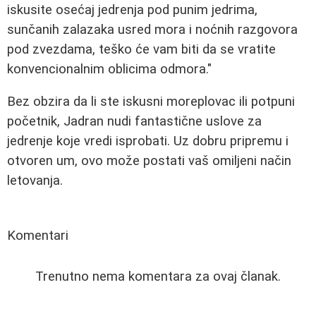
iskusite osećaj jedrenja pod punim jedrima,
sunčanih zalazaka usred mora i noćnih razgovora
pod zvezdama, teško će vam biti da se vratite
konvencionalnim oblicima odmora."
Bez obzira da li ste iskusni moreplovac ili potpuni
početnik, Jadran nudi fantastične uslove za
jedrenje koje vredi isprobati. Uz dobru pripremu i
otvoren um, ovo može postati vaš omiljeni način
letovanja.
Komentari
Trenutno nema komentara za ovaj članak.