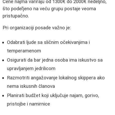
Cene najma variraju od 1300€ do 2000€ nedeljno,
što podeľjeno na veću grupu postaje veoma
pristupačno.
Pri organizaciji posade važno je:
Odabrati ljude sa sličnim očekivanjima i
temperamenom
Osigurati da bar jedna osoba ima iskustvo sa
upravljanjem jedrilicom
Razmotriti angažovanje lokalnog skippera ako
nema iskusnih članova
Planirati budžet koji uključuje najam, gorivo,
pristojbe i namirnice