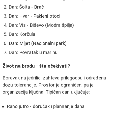
Dan: Šolta - Brač
Dan: Hvar - Pakleni otoci
Dan: Vis - Biševo (Modra špilja)
Dan: Korčula
Dan: Mljet (Nacionalni park)
Dan: Povratak u marinu
Život na brodu - šta očekivati?
Boravak na jedrilici zahteva prilagodbu i određenu
dozu tolerancije. Prostor je ograničen, pa je
organizacija ključna. Tipičan dan uključuje:
Rano jutro - doručak i planiranje dana