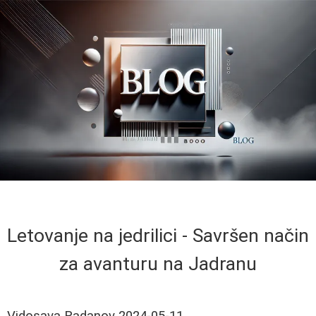
Letovanje na jedrilici - Savršen način
za avanturu na Jadranu
Vidosava Radanov
2024-05-11