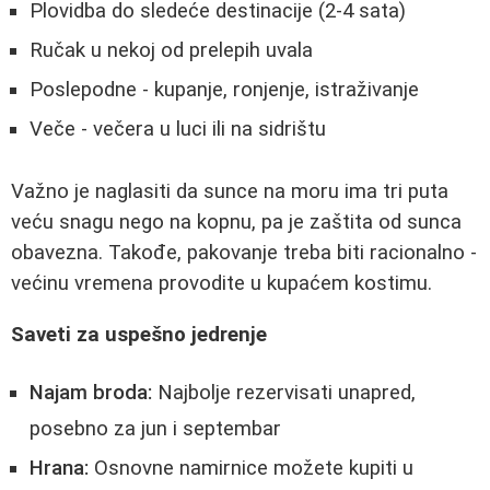
Plovidba do sledeće destinacije (2-4 sata)
Ručak u nekoj od prelepih uvala
Poslepodne - kupanje, ronjenje, istraživanje
Veče - večera u luci ili na sidrištu
Važno je naglasiti da sunce na moru ima tri puta
veću snagu nego na kopnu, pa je zaštita od sunca
obavezna. Takođe, pakovanje treba biti racionalno -
većinu vremena provodite u kupaćem kostimu.
Saveti za uspešno jedrenje
Najam broda:
Najbolje rezervisati unapred,
posebno za jun i septembar
Hrana:
Osnovne namirnice možete kupiti u