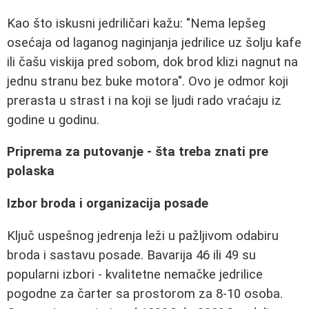
Kao što iskusni jedriličari kažu: "Nema lepšeg
osećaja od laganog naginjanja jedrilice uz šolju kafe
ili čašu viskija pred sobom, dok brod klizi nagnut na
jednu stranu bez buke motora". Ovo je odmor koji
prerasta u strast i na koji se ljudi rado vraćaju iz
godine u godinu.
Priprema za putovanje - šta treba znati pre
polaska
Izbor broda i organizacija posade
Ključ uspešnog jedrenja leži u pažljivom odabiru
broda i sastavu posade. Bavarija 46 ili 49 su
popularni izbori - kvalitetne nemačke jedrilice
pogodne za čarter sa prostorom za 8-10 osoba.