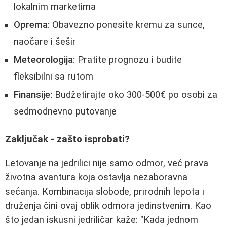
lokalnim marketima
Oprema:
Obavezno ponesite kremu za sunce,
naočare i šešir
Meteorologija:
Pratite prognozu i budite
fleksibilni sa rutom
Finansije:
Budžetirajte oko 300-500€ po osobi za
sedmodnevno putovanje
Zaključak - zašto isprobati?
Letovanje na jedrilici nije samo odmor, već prava
životna avantura koja ostavlja nezaboravna
sećanja. Kombinacija slobode, prirodnih lepota i
druženja čini ovaj oblik odmora jedinstvenim. Kao
što jedan iskusni jedriličar kaže: "Kada jednom