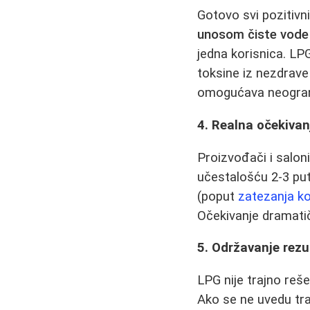
Gotovo svi pozitivn
unosom čiste vode
jedna korisnica. LP
toksine iz nezdrave
omogućava neogran
4. Realna očekivan
Proizvođači i salon
učestalošću 2-3 put
(poput
zatezanja k
Očekivanje dramati
5. Održavanje rezu
LPG nije trajno reše
Ako se ne uvedu tra