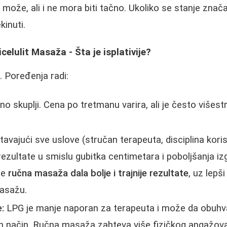
o može, ali i ne mora biti tačno. Ukoliko se stanje znač
kinuti.
elulit Masaža - Šta je isplativije?
. Poređenja radi:
o skuplji. Cena po tretmanu varira, ali je često višes
avajući sve uslove (stručan terapeuta, disciplina kori
rezultate u smislu gubitka centimetara i poboljšanja i
je
ručna masaža dala bolje i trajnije rezultate
, uz lepš
masažu.
:
LPG je manje naporan za terapeuta i može da obuhva
n način. Ručna masaža zahteva više fizičkog angažov