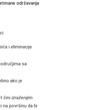
etmane održavanja
i:
ća i eliminacije
područjima sa
ebno ako je
t čini
izraženijim
i na površinu da bi