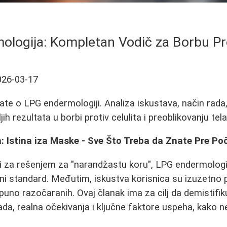
logija: Kompletan Vodič za Borbu Pro
026-03-17
ate o LPG endermologiji. Analiza iskustava, način rada,
ih rezultata u borbi protiv celulita i preoblikovanju tela
: Istina iza Maske - Sve Što Treba da Znate Pre P
zi za rešenjem za "narandžastu koru", LPG endermologi
tni standard. Međutim, iskustva korisnica su izuzetno 
puno razočaranih. Ovaj članak ima za cilj da demistifi
rada, realna očekivanja i ključne faktore uspeha, kako n