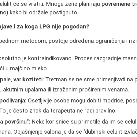
celulit će se vratiti. Mnoge žene planiraju
povremene tr
o) kako bi održale postignuto.
ojave i za koga LPG nije pogodan?
bednom metodom, postoje određena ograničenja i rizic
solutno je kontraindikovano. Proces razgradnje masno
ći u majčino mleko.
ale, varikoziteti:
Tretman se ne sme primenjivati na 
, akutnim upalama ili izraženim proširenim venama.
podlivanja:
Osetljivije osobe mogu dobiti modrice, pos
 To je često znak da terapeuta ne radi pravilno.
na površinu":
Neke korisnice su primetile da im se celuli
na. Objašnjenje salona je da se "dubinski celulit izvlač