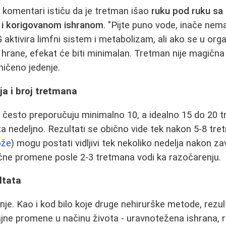
i komentari ističu da je tretman išao
ruku pod ruku sa
 i korigovanom ishranom
. "Pijte puno vode, inače nem
G aktivira limfni sistem i metabolizam, ali ako se u o
 hrane, efekat će biti minimalan. Tretman nije magična 
ičeno jedenje.
ja i broj tretmana
i često preporučuju minimalno 10, a idealno 15 do 20 tr
a nedeljno. Rezultati se obično vide tek nakon 5-8 tret
ože
) mogu postati vidljivi tek nekoliko nedelja nakon za
čne promene posle 2-3 tretmana vodi ka razočarenju.
ltata
nje. Kao i kod bilo koje druge nehirurške metode, rezul
jne promene u načinu života - uravnotežena ishrana, re