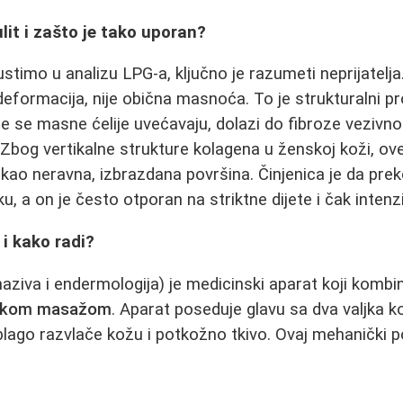
lit i zašto je tako uporan?
timo u analizu LPG-a, ključno je razumeti neprijatelja. C
formacija, nije obična masnoća. To je strukturalni p
 se masne ćelije uvećavaju, dolazi do fibroze vezivno
. Zbog vertikalne strukture kolagena u ženskoj koži, o
u kao neravna, izbrazdana površina. Činjenica je da pr
, a on je često otporan na striktne dijete i čak intenz
 i kako radi?
naziva i endermologija) je medicinski aparat koji kombi
ičkom masažom
. Aparat poseduje glavu sa dva valjka k
blago razvlače kožu i potkožno tkivo. Ovaj mehanički 