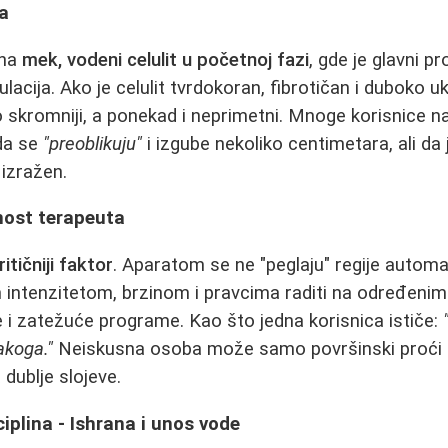
ta
 na
mek, vodeni celulit u početnoj fazi
, gde je glavni 
kulacija. Ako je celulit tvrdokoran, fibrotičan i duboko
no skromniji, a ponekad i neprimetni. Mnoge korisnice n
da se
"preoblikuju"
i izgube nekoliko centimetara, ali da je
izražen.
čnost terapeuta
ritičniji faktor
. Aparatom se ne "peglaju" regije automa
m intenzitetom, brzinom i pravcima raditi na određeni
i zatežuće programe. Kao što jedna korisnica ističe:
akoga."
Neiskusna osoba može samo površinski proći 
dublje slojeve.
ciplina - Ishrana i unos vode