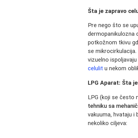
Šta je zapravo celu
Pre nego što se upus
dermopanikulozna de
potkožnom tkivu gde
se mikrocirkulacija
vizuelno ispoljavaj
celulit
u nekom obliku
LPG Aparat: Šta je
LPG (koji se često 
tehniku sa mehan
vakuuma, hvataju i 
nekoliko ciljeva: