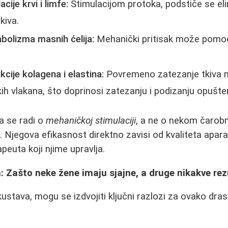
cije krvi i limfe:
Stimulacijom protoka, podstiče se elim
kiva.
bolizma masnih ćelija:
Mehanički pritisak može pomoći
kcije kolagena i elastina:
Povremeno zatezanje tkiva 
h vlakana, što doprinosi zatezanju i podizanju opušte
da se radi o
mehaničkoj stimulaciji
, a ne o nekom čarobn
Njegova efikasnost direktno zavisi od kvaliteta aparata
apeuta koji njime upravlja.
: Zašto neke žene imaju sjajne, a druge nikakve rez
ustava, mogu se izdvojiti ključni razlozi za ovako dras