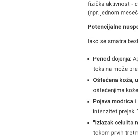
fizička aktivnost - 
(npr. jednom mesečn
Potencijalne nusp
Iako se smatra bez
Period dojenja:
Ap
toksina može pre
Oštećena koža, up
oštećenjima kože
Pojava modrica i 
intenzitet prejak.
"Izlazak celulita 
tokom prvih tretma