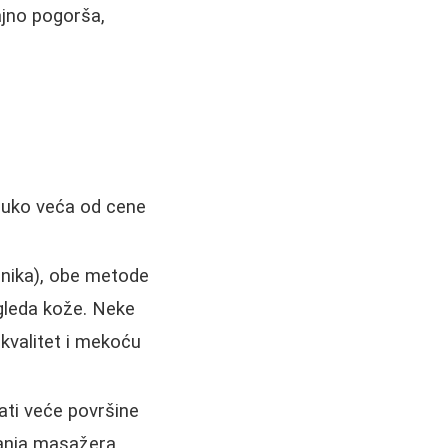
ajno pogorša,
truko veća od cene
snika), obe metode
zgleda kože. Neke
i kvalitet i mekoću
ti veće površine
anja masažera.