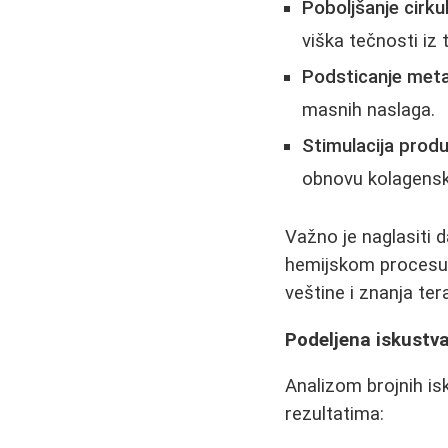
Poboljšanje cirkula
viška tečnosti iz t
Podsticanje meta
masnih naslaga.
Stimulacija produ
obnovu kolagenski
Važno je naglasiti 
hemijskom procesu. 
veštine i znanja ter
Podeljena iskustva
Analizom brojnih isk
rezultatima: