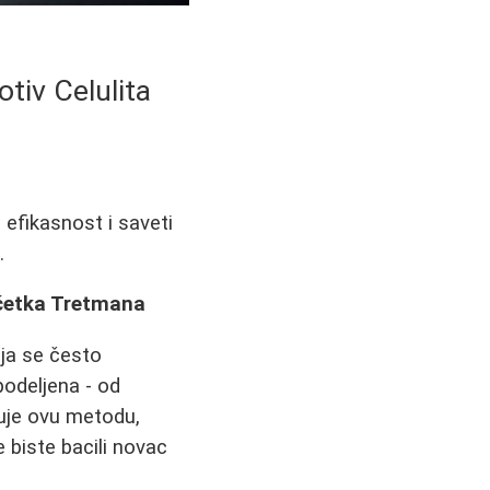
tiv Celulita
 efikasnost i saveti
.
očetka Tretmana
ja se često
podeljena - od
kuje ovu metodu,
e biste bacili novac