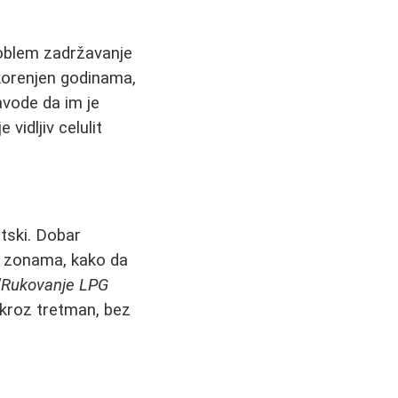
problem zadržavanje
 ukorenjen godinama,
avode da im je
 vidljiv celulit
tski. Dobar
m zonama, kako da
"Rukovanje LPG
kroz tretman, bez