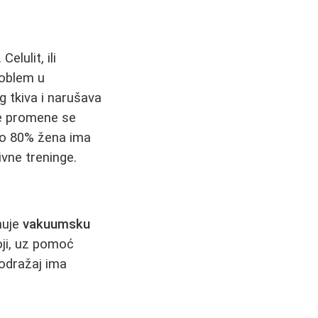
elulit, ili
roblem u
g tkiva i narušava
ve promene se
eko 80% žena ima
ivne treninge.
nuje
vakuumsku
oji, uz pomoć
podražaj ima