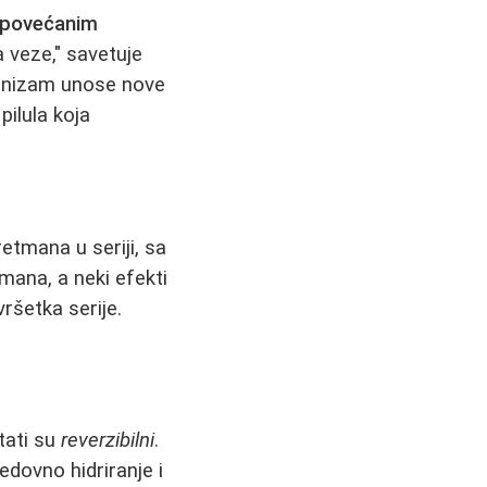
 povećanim
a veze," savetuje
rganizam unose nove
pilula koja
etmana u seriji, sa
mana, a neki efekti
vršetka serije.
tati su
reverzibilni
.
dovno hidriranje i