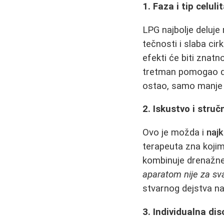
1. Faza i tip celuli
LPG najbolje deluje
tečnosti i slaba cir
efekti će biti znat
tretman pomogao 
ostao, samo manje 
2. Iskustvo i stru
Ovo je možda i
najk
terapeuta zna koji
kombinuje drenažne 
aparatom nije za sv
stvarnog dejstva na 
3. Individualna dis