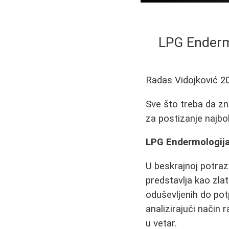
LPG Endermo
Radas Vidojković
2
Sve što treba da zn
za postizanje najbolj
LPG Endermologija
U beskrajnoj potra
predstavlja kao zla
oduševljenih do pot
analizirajući način 
u vetar.