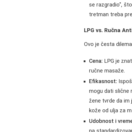
se razgradio", št
tretman treba pre
LPG vs. Ručna Antic
Ovo je česta dilema
Cena:
LPG je znatn
ručne masaže.
Efikasnost:
Ispošt
mogu dati slične 
žene tvrde da im 
kože od ulja za 
Udobnost i vreme
na standardizova