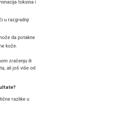
inacija toksina i
 u razgradnji
može da potakne
ne kože.
om zračenju ili
, ali još više od
ultate?
tične razlike u