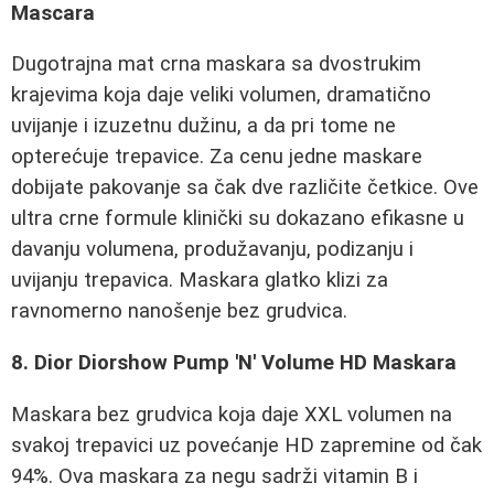
Mascara
Dugotrajna mat crna maskara sa dvostrukim
krajevima koja daje veliki volumen, dramatično
uvijanje i izuzetnu dužinu, a da pri tome ne
opterećuje trepavice. Za cenu jedne maskare
dobijate pakovanje sa čak dve različite četkice. Ove
ultra crne formule klinički su dokazano efikasne u
davanju volumena, produžavanju, podizanju i
uvijanju trepavica. Maskara glatko klizi za
ravnomerno nanošenje bez grudvica.
8. Dior Diorshow Pump 'N' Volume HD Maskara
Maskara bez grudvica koja daje XXL volumen na
svakoj trepavici uz povećanje HD zapremine od čak
94%. Ova maskara za negu sadrži vitamin B i