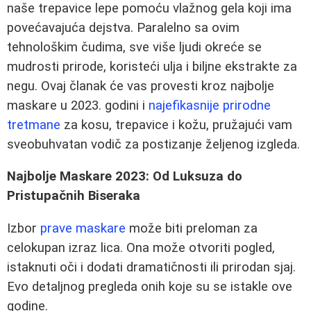
naše trepavice lepe pomoću vlažnog gela koji ima
povećavajuća dejstva. Paralelno sa ovim
tehnološkim čudima, sve više ljudi okreće se
mudrosti prirode, koristeći ulja i biljne ekstrakte za
negu. Ovaj članak će vas provesti kroz najbolje
maskare u 2023. godini i
najefikasnije prirodne
tretmane
za kosu, trepavice i kožu, pružajući vam
sveobuhvatan vodič za postizanje željenog izgleda.
Najbolje Maskare 2023: Od Luksuza do
Pristupačnih Biseraka
Izbor
prave maskare
može biti preloman za
celokupan izraz lica. Ona može otvoriti pogled,
istaknuti oči i dodati dramatičnosti ili prirodan sjaj.
Evo detaljnog pregleda onih koje su se istakle ove
godine.