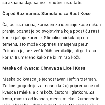
sa aknama daju samo trenutne rezultate.
Čaj od Ruzmarina: Stimulans za Rast Kose
Čaj od ruzmarina, korišćen za ispiranje kose nakon
pranja, poznat je po svojstvima koja podstiču rast
kose i jačaju korenje. Stimuliše cirkulaciju na
temenu, što može doprineti smanjenju peruti.
Prirodan je, bez veštačkih hemikalija, ali ga treba
koristiti umereno kako ne bi iritirao kožu.
Maska od Kvasca: Obnova za Lice i Kosu
Maska od kvasca je jednostavan i jeftin tretman.
Za lice
(pogodnije za masnu kožu) priprema se od
kvasca i mleka, a čini kožu čistom i glatkom.
Za
kosu
, maska od kvasca, meda, mleka i žumanceta