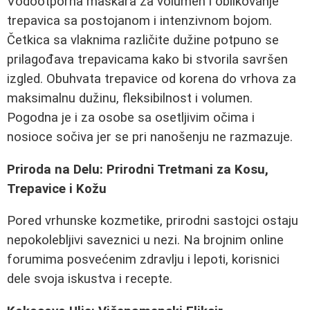
Vodootporna maskara za volumen i oblikovanje
trepavica sa postojanom i intenzivnom bojom.
Četkica sa vlaknima različite dužine potpuno se
prilagođava trepavicama kako bi stvorila savršen
izgled. Obuhvata trepavice od korena do vrhova za
maksimalnu dužinu, fleksibilnost i volumen.
Pogodna je i za osobe sa osetljivim očima i
nosioce sočiva jer se pri nanošenju ne razmazuje.
Priroda na Delu: Prirodni Tretmani za Kosu,
Trepavice i Kožu
Pored vrhunske kozmetike, prirodni sastojci ostaju
nepokolebljivi saveznici u nezi. Na brojnim online
forumima posvećenim zdravlju i lepoti, korisnici
dele svoja iskustva i recepte.