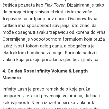
četkica poznata kao
Flek Tover
. Dizajnirana je tako
da omogući impresivan efekat i istakne vaše
trepavice na potpuno nov način. Ova inovativna
četkica ima sposobnost savijanja, što znači da
može dosegnuti svaku trepavicu od korena do vrha.
Opremljena je vodootpornom formulom koja pruža
izdržljivost tokom celog dana, a obogaćena je
ekstraktom bambusa za negu. Formula sadrži i
vlakna koja pružaju prirodan izgled bez grudvica.
4. Golden Rose Infinity Volume & Length
Mascara
Infinity Lash je pravo remek-delo koje pruža
neuporedivi efekat povećanja volumena, dužine i
zakrivljenosti. Njena izuzetno široka vlaknasta