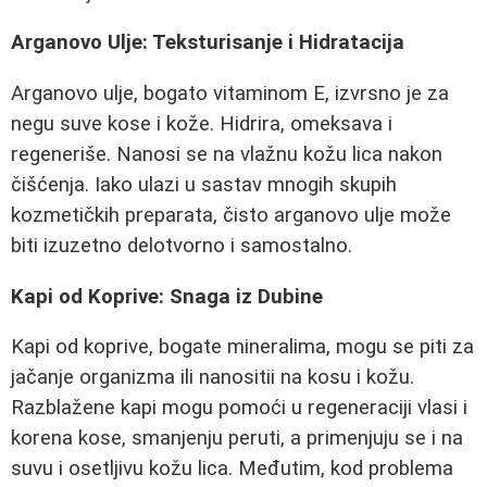
Arganovo Ulje: Teksturisanje i Hidratacija
Arganovo ulje, bogato vitaminom E, izvrsno je za
negu suve kose i kože. Hidrira, omeksava i
regeneriše. Nanosi se na vlažnu kožu lica nakon
čišćenja. Iako ulazi u sastav mnogih skupih
kozmetičkih preparata, čisto arganovo ulje može
biti izuzetno delotvorno i samostalno.
Kapi od Koprive: Snaga iz Dubine
Kapi od koprive, bogate mineralima, mogu se piti za
jačanje organizma ili nanositii na kosu i kožu.
Razblažene kapi mogu pomoći u regeneraciji vlasi i
korena kose, smanjenju peruti, a primenjuju se i na
suvu i osetljivu kožu lica. Međutim, kod problema