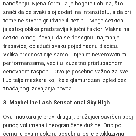
nanošenju. Njena formula je bogata i obilna, što
znači da će svaki sloj dodati na intenzitetu, a da pri
tome ne stvara grudvice ili težinu. Mega četkica
jajastog oblika predstavlja ključni faktor. Vlakna na
četkici omogućavaju da se dosegnu i najmanje
trepavice, oblažući svaku pojedinačnu dlačicu.
Velika prednost nije samo u njenim neverovatnim
performansama, već i u izuzetno pristupačnom
cenovnom rasponu. Ovo je posebno važno za sve
ljubitelje maskara koji žele glamurozan izgled bez
značajnog izdvajanja novca.
3. Maybelline Lash Sensational Sky High
Ova maskara je pravi dragulj, pružajući savršen spoj
punog volumena i neograničene dužine. Ono po
čemu je ova maskara posebna jeste ekskluzivna