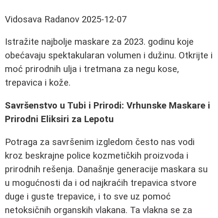
Vidosava Radanov
2025-12-07
Istražite najbolje maskare za 2023. godinu koje
obećavaju spektakularan volumen i dužinu. Otkrijte i
moć prirodnih ulja i tretmana za negu kose,
trepavica i kože.
Savršenstvo u Tubi i Prirodi: Vrhunske Maskare i
Prirodni Eliksiri za Lepotu
Potraga za savršenim izgledom često nas vodi
kroz beskrajne police kozmetičkih proizvoda i
prirodnih rešenja. Današnje generacije maskara su
u mogućnosti da i od najkraćih trepavica stvore
duge i guste trepavice, i to sve uz pomoć
netoksičnih organskih vlakana. Ta vlakna se za