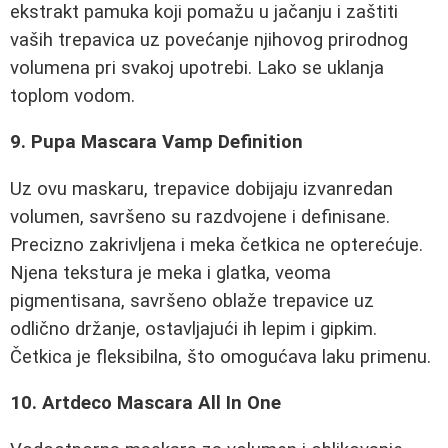
ekstrakt pamuka koji pomažu u jačanju i zaštiti
vaših trepavica uz povećanje njihovog prirodnog
volumena pri svakoj upotrebi. Lako se uklanja
toplom vodom.
9. Pupa Mascara Vamp Definition
Uz ovu maskaru, trepavice dobijaju izvanredan
volumen, savršeno su razdvojene i definisane.
Precizno zakrivljena i meka četkica ne opterećuje.
Njena tekstura je meka i glatka, veoma
pigmentisana, savršeno oblaže trepavice uz
odlično držanje, ostavljajući ih lepim i gipkim.
Četkica je fleksibilna, što omogućava laku primenu.
10. Artdeco Mascara All In One