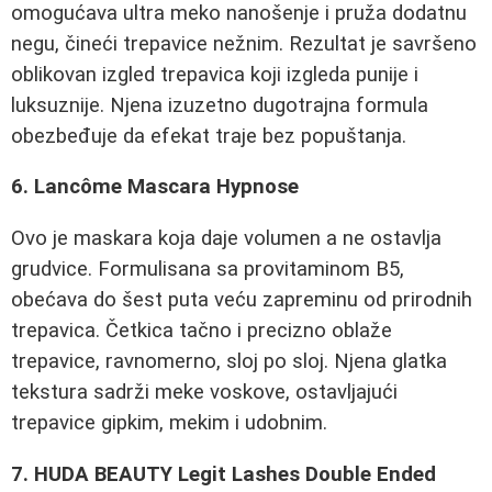
omogućava ultra meko nanošenje i pruža dodatnu
negu, čineći trepavice nežnim. Rezultat je savršeno
oblikovan izgled trepavica koji izgleda punije i
luksuznije. Njena izuzetno dugotrajna formula
obezbeđuje da efekat traje bez popuštanja.
6. Lancôme Mascara Hypnose
Ovo je maskara koja daje volumen a ne ostavlja
grudvice. Formulisana sa provitaminom B5,
obećava do šest puta veću zapreminu od prirodnih
trepavica. Četkica tačno i precizno oblaže
trepavice, ravnomerno, sloj po sloj. Njena glatka
tekstura sadrži meke voskove, ostavljajući
trepavice gipkim, mekim i udobnim.
7. HUDA BEAUTY Legit Lashes Double Ended