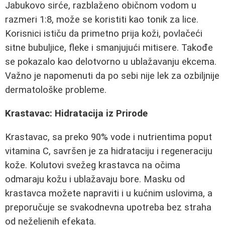
Jabukovo sirće, razblaženo običnom vodom u
razmeri 1:8, može se koristiti kao tonik za lice.
Korisnici ističu da primetno prija koži, povlačeći
sitne bubuljice, fleke i smanjujući mitisere. Takođe
se pokazalo kao delotvorno u ublažavanju ekcema.
Važno je napomenuti da po sebi nije lek za ozbiljnije
dermatološke probleme.
Krastavac: Hidratacija iz Prirode
Krastavac, sa preko 90% vode i nutrientima poput
vitamina C, savršen je za hidrataciju i regeneraciju
kože. Kolutovi svežeg krastavca na očima
odmaraju kožu i ublažavaju bore. Masku od
krastavca možete napraviti i u kućnim uslovima, a
preporučuje se svakodnevna upotreba bez straha
od neželjenih efekata.