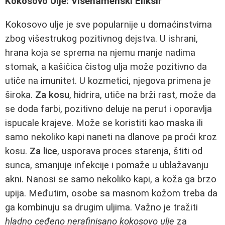
Kokosovo Ulje: Višenamenski Eliksir
Kokosovo ulje je sve popularnije u domaćinstvima
zbog višestrukog pozitivnog dejstva. U ishrani,
hrana koja se sprema na njemu manje nadima
stomak, a kašičica čistog ulja može pozitivno da
utiče na imunitet. U kozmetici, njegova primena je
široka.
Za kosu
, hidrira, utiče na brži rast, može da
se doda farbi, pozitivno deluje na perut i oporavlja
ispucale krajeve. Može se koristiti kao maska ili
samo nekoliko kapi naneti na dlanove pa proći kroz
kosu.
Za lice
, usporava proces starenja, štiti od
sunca, smanjuje infekcije i pomaže u ublažavanju
akni. Nanosi se samo nekoliko kapi, a koža ga brzo
upija. Međutim, osobe sa masnom kožom treba da
ga kombinuju sa drugim uljima. Važno je tražiti
hladno ceđeno nerafinisano kokosovo ulje
za