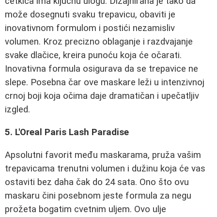
četkica ima ključnu ulogu. Dizajnirana je tako da
može dosegnuti svaku trepavicu, obaviti je
inovativnom formulom i postići nezamisliv
volumen. Kroz precizno oblaganje i razdvajanje
svake dlačice, kreira punoću koja će očarati.
Inovativna formula osigurava da se trepavice ne
slepe. Posebna čar ove maskare leži u intenzivnoj
crnoj boji koja očima daje dramatičan i upečatljiv
izgled.
5. L'Oreal Paris Lash Paradise
Apsolutni favorit među maskarama, pruža vašim
trepavicama trenutni volumen i dužinu koja će vas
ostaviti bez daha čak do 24 sata. Ono što ovu
maskaru čini posebnom jeste formula za negu
prožeta bogatim cvetnim uljem. Ovo ulje