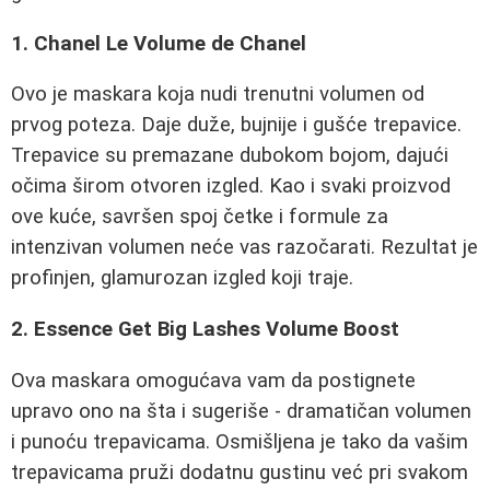
1. Chanel Le Volume de Chanel
Ovo je maskara koja nudi trenutni volumen od
prvog poteza. Daje duže, bujnije i gušće trepavice.
Trepavice su premazane dubokom bojom, dajući
očima širom otvoren izgled. Kao i svaki proizvod
ove kuće, savršen spoj četke i formule za
intenzivan volumen neće vas razočarati. Rezultat je
profinjen, glamurozan izgled koji traje.
2. Essence Get Big Lashes Volume Boost
Ova maskara omogućava vam da postignete
upravo ono na šta i sugeriše - dramatičan volumen
i punoću trepavicama. Osmišljena je tako da vašim
trepavicama pruži dodatnu gustinu već pri svakom