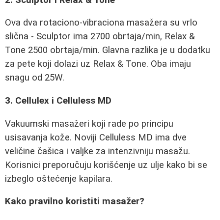
Ova dva rotaciono-vibraciona masažera su vrlo
slična - Sculptor ima 2700 obrtaja/min, Relax &
Tone 2500 obrtaja/min. Glavna razlika je u dodatku
za pete koji dolazi uz Relax & Tone. Oba imaju
snagu od 25W.
3. Cellulex i Celluless MD
Vakuumski masažeri koji rade po principu
usisavanja kože. Noviji Celluless MD ima dve
veličine čašica i valjke za intenzivniju masažu.
Korisnici preporučuju korišćenje uz ulje kako bi se
izbeglo oštećenje kapilara.
Kako pravilno koristiti masažer?