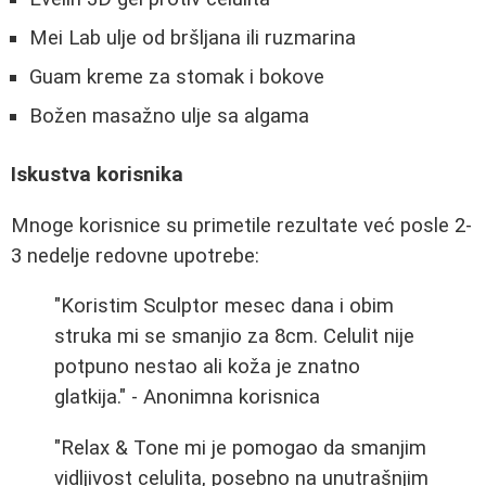
Mei Lab ulje od bršljana ili ruzmarina
Guam kreme za stomak i bokove
Božen masažno ulje sa algama
Iskustva korisnika
Mnoge korisnice su primetile rezultate već posle 2-
3 nedelje redovne upotrebe:
"Koristim Sculptor mesec dana i obim
struka mi se smanjio za 8cm. Celulit nije
potpuno nestao ali koža je znatno
glatkija." - Anonimna korisnica
"Relax & Tone mi je pomogao da smanjim
vidljivost celulita, posebno na unutrašnjim