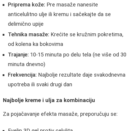
Priprema kože:
Pre masaže nanesite
anticelulitno ulje ili kremu i sačekajte da se
delimično upije
Tehnika masaže:
Krećite se kružnim pokretima,
od kolena ka bokovima
Trajanje:
10-15 minuta po delu tela (ne više od 30
minuta dnevno)
Frekvencija:
Najbolje rezultate daje svakodnevna
upotreba ili svaki drugi dan
Najbolje kreme i ulja za kombinaciju
Za pojačavanje efekta masaže, preporučuju se:
Evelin 3D gel protiv celulita