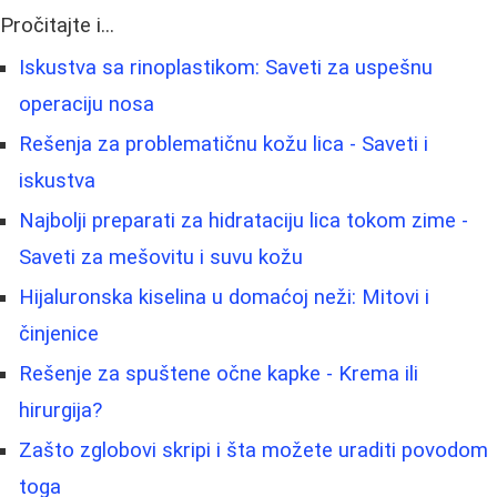
Pročitajte i...
Iskustva sa rinoplastikom: Saveti za uspešnu
operaciju nosa
Rešenja za problematičnu kožu lica - Saveti i
iskustva
Najbolji preparati za hidrataciju lica tokom zime -
Saveti za mešovitu i suvu kožu
Hijaluronska kiselina u domaćoj neži: Mitovi i
činjenice
Rešenje za spuštene očne kapke - Krema ili
hirurgija?
Zašto zglobovi skripi i šta možete uraditi povodom
toga