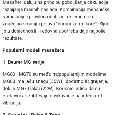
Masažeri deluju na principu poboljšanja cirkulacije i
razbijanja masnih naslaga. Kombinacija mehaničke
stimulacije i pravilno odabranih kremi može
značajno smanjiti pojavu "narandžaste kore". Ključ
je u doslednosti - redovna upotreba daje najbolje
rezultate.
Popularni modeli masažera
1. Beurer MG serija
MG80 i MG70 su među najpopularnijim modelima.
MG80 ima jaču snagu (35W) i dodatno IC grejanje,
dok je MG70 lakši (22W). Korisnici ističu da su
efektivni ali zahtevaju navikavanje na intenzitet
vibracija.
2. Sculptor i Relax & Tone