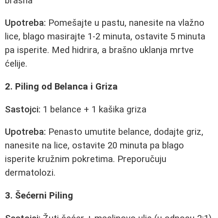
brašna
Upotreba:
Pomešajte u pastu, nanesite na vlažno
lice, blago masirajte 1-2 minuta, ostavite 5 minuta
pa isperite. Med hidrira, a brašno uklanja mrtve
ćelije.
2. Piling od Belanca i Griza
Sastojci:
1 belance + 1 kašika griza
Upotreba:
Penasto umutite belance, dodajte griz,
nanesite na lice, ostavite 20 minuta pa blago
isperite kružnim pokretima. Preporučuju
dermatolozi.
3. Šećerni Piling