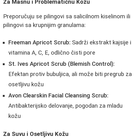
Za Masnu i Problematičnu Kožu
Preporučuju se pilingovi sa salicilnom kiselinom ili
pilingovi sa krupnijim granulama:
Freeman Apricot Scrub:
Sadrži ekstrakt kajsije i
vitamina A, C, E, odlično čisti pore
St. Ives Apricot Scrub (Blemish Control):
Efektan protiv bubuljica, ali može biti pregrub za
osetljivu kožu
Avon Clearskin Facial Cleansing Scrub:
Antibakterijsko delovanje, pogodan za mladu
kožu
Za Suvu i Osetljivu Kožu