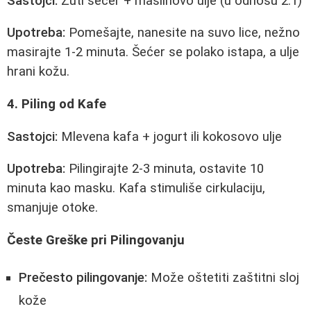
Sastojci:
Žuti šećer + maslinovo ulje (u odnosu 2:1)
Upotreba:
Pomešajte, nanesite na suvo lice, nežno
masirajte 1-2 minuta. Šećer se polako istapa, a ulje
hrani kožu.
4. Piling od Kafe
Sastojci:
Mlevena kafa + jogurt ili kokosovo ulje
Upotreba:
Pilingirajte 2-3 minuta, ostavite 10
minuta kao masku. Kafa stimuliše cirkulaciju,
smanjuje otoke.
Česte Greške pri Pilingovanju
Prečesto pilingovanje:
Može oštetiti zaštitni sloj
kože