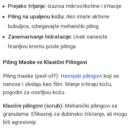
Prejako trljanje:
Izaziva mikrootkotine i iritacije
Piling na upaljenu kožu:
Ako imate aktivne
bubuljice, izbegavajte mehanički piling
Zanemarivanje hidratacije:
Uvek nanesite
hranljivu kremu posle pilinga
Piling Maske vs Klasični Pilingovi
Piling maske (peel-off):
Hemijski pilingovi
koji se
nanose i skidaju kao film. Manje iritiraju kožu,
pogodni za osetljivu kožu.
Klasični pilingovi (scrub):
Mehanički pilingovi sa
granulama. Efikasniji za dubinsko čišćenje, ali mogu
biti agresivniji.