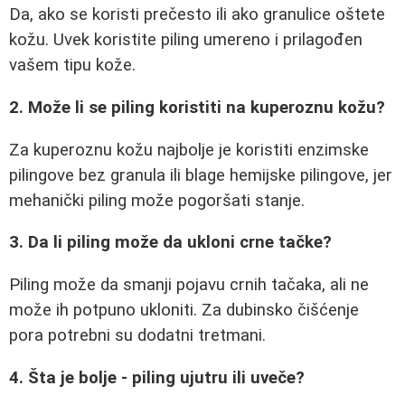
Da, ako se koristi prečesto ili ako granulice oštete
kožu. Uvek koristite piling umereno i prilagođen
vašem tipu kože.
2. Može li se piling koristiti na kuperoznu kožu?
Za kuperoznu kožu najbolje je koristiti enzimske
pilingove bez granula ili blage hemijske pilingove, jer
mehanički piling može pogoršati stanje.
3. Da li piling može da ukloni crne tačke?
Piling može da smanji pojavu crnih tačaka, ali ne
može ih potpuno ukloniti. Za dubinsko čišćenje
pora potrebni su dodatni tretmani.
4. Šta je bolje - piling ujutru ili uveče?