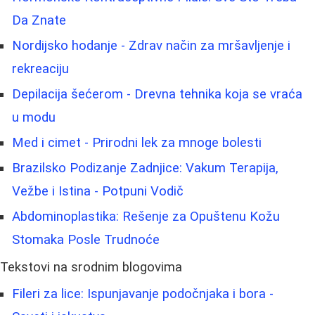
Da Znate
Nordijsko hodanje - Zdrav način za mršavljenje i
rekreaciju
Depilacija šećerom - Drevna tehnika koja se vraća
u modu
Med i cimet - Prirodni lek za mnoge bolesti
Brazilsko Podizanje Zadnjice: Vakum Terapija,
Vežbe i Istina - Potpuni Vodič
Abdominoplastika: Rešenje za Opuštenu Kožu
Stomaka Posle Trudnoće
Tekstovi na srodnim blogovima
Fileri za lice: Ispunjavanje podočnjaka i bora -