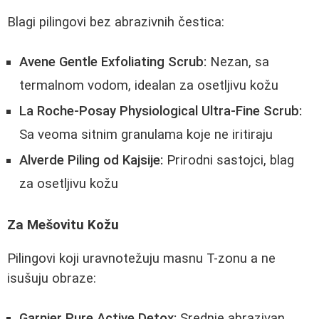
Blagi pilingovi bez abrazivnih čestica:
Avene Gentle Exfoliating Scrub:
Nezan, sa
termalnom vodom, idealan za osetljivu kožu
La Roche-Posay Physiological Ultra-Fine Scrub:
Sa veoma sitnim granulama koje ne iritiraju
Alverde Piling od Kajsije:
Prirodni sastojci, blag
za osetljivu kožu
Za Mešovitu Kožu
Pilingovi koji uravnotežuju masnu T-zonu a ne
isušuju obraze:
Garnier Pure Active Detox:
Srednje abrazivan,