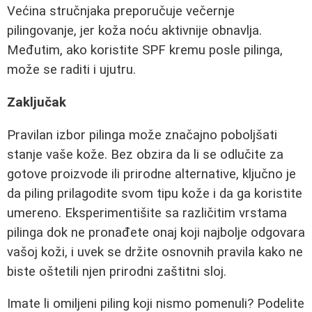
Većina stručnjaka preporučuje večernje
pilingovanje, jer koža noću aktivnije obnavlja.
Međutim, ako koristite SPF kremu posle pilinga,
može se raditi i ujutru.
Zaključak
Pravilan izbor pilinga može značajno poboljšati
stanje vaše kože. Bez obzira da li se odlučite za
gotove proizvode ili prirodne alternative, ključno je
da piling prilagodite svom tipu kože i da ga koristite
umereno. Eksperimentišite sa različitim vrstama
pilinga dok ne pronađete onaj koji najbolje odgovara
vašoj koži, i uvek se držite osnovnih pravila kako ne
biste oštetili njen prirodni zaštitni sloj.
Imate li omiljeni piling koji nismo pomenuli? Podelite