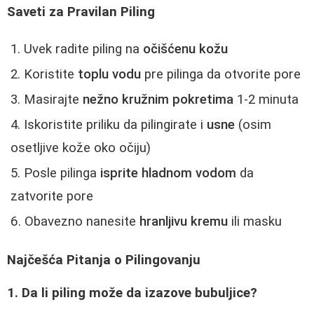
Saveti za Pravilan Piling
Uvek radite piling na
očišćenu kožu
Koristite
toplu vodu
pre pilinga da otvorite pore
Masirajte
nežno kružnim pokretima
1-2 minuta
Iskoristite priliku da pilingirate i
usne
(osim
osetljive kože oko očiju)
Posle pilinga
isprite hladnom vodom
da
zatvorite pore
Obavezno nanesite
hranljivu kremu
ili masku
Najčešća Pitanja o Pilingovanju
1. Da li piling može da izazove bubuljice?