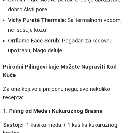
dobro čisti pore
Vichy Pureté Thermale:
Sa termalnom vodom,
ne isušuje kožu
Oriflame Face Scrub:
Pogodan za redovnu
upotrebu, blago deluje
Prirodni Pilingovi koje Možete Napraviti Kod
Kuće
Za one koji vole prirodnu negu, evo nekoliko
recepta:
1. Piling od Meda i Kukuruznog Brašna
Sastojci:
1 kašika meda + 1 kašika kukuruznog