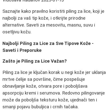
Saznajte kako pravilno koristiti piling za lice, koji je
najbolji za vaš tip kože, i otkrijte prirodne
alternative. Saveti za mesovitu, masnu, suvu i
osetljivu kožu.
Najbolji Piling za Lice za Sve Tipove Kože -
Saveti i Preporuke
Zašto je Piling za Lice Važan?
Piling za lice je ključan korak u negi kože jer uklanja
mrtve ćelije sa površine, čime pospešuje
obnavljanje kože, otvara pore i poboljšava
apsorpciju kremi i serumova. Redovno pilingovanje
može da poboljša teksturu kože, ujednači ten i
smanji pojavu bubuljica i crnih tačaka.