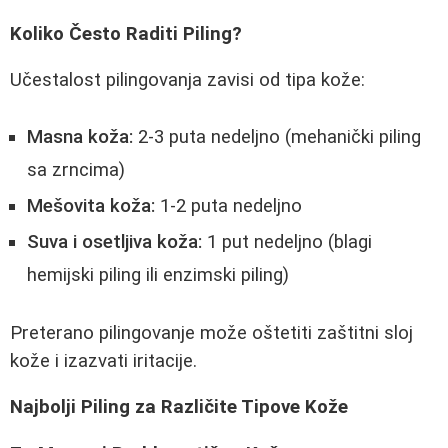
Koliko Često Raditi Piling?
Učestalost pilingovanja zavisi od tipa kože:
Masna koža:
2-3 puta nedeljno (mehanički piling
sa zrncima)
Mešovita koža:
1-2 puta nedeljno
Suva i osetljiva koža:
1 put nedeljno (blagi
hemijski piling ili enzimski piling)
Preterano pilingovanje može oštetiti zaštitni sloj
kože i izazvati iritacije.
Najbolji Piling za Različite Tipove Kože