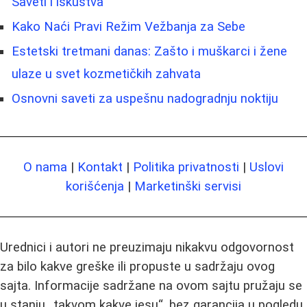
Saveti i iskustva
Kako Naći Pravi Režim Vežbanja za Sebe
Estetski tretmani danas: Zašto i muškarci i žene
ulaze u svet kozmetičkih zahvata
Osnovni saveti za uspešnu nadogradnju noktiju
O nama
|
Kontakt
|
Politika privatnosti
|
Uslovi
korišćenja
|
Marketinški servisi
Urednici i autori ne preuzimaju nikakvu odgovornost
za bilo kakve greške ili propuste u sadržaju ovog
sajta. Informacije sadržane na ovom sajtu pružaju se
u stanju „takvom kakve jesu“, bez garancija u pogledu