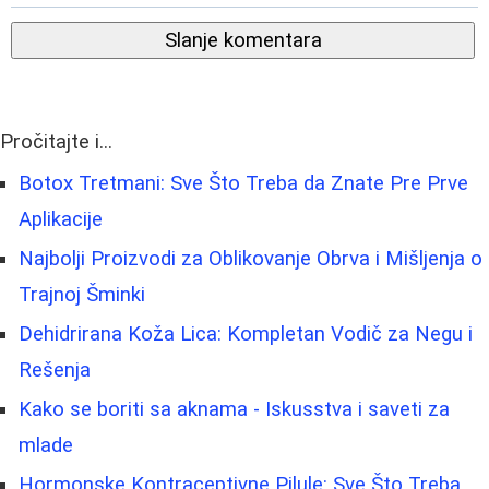
Slanje komentara
Pročitajte i...
Botox Tretmani: Sve Što Treba da Znate Pre Prve
Aplikacije
Najbolji Proizvodi za Oblikovanje Obrva i Mišljenja o
Trajnoj Šminki
Dehidrirana Koža Lica: Kompletan Vodič za Negu i
Rešenja
Kako se boriti sa aknama - Iskusstva i saveti za
mlade
Hormonske Kontraceptivne Pilule: Sve Što Treba