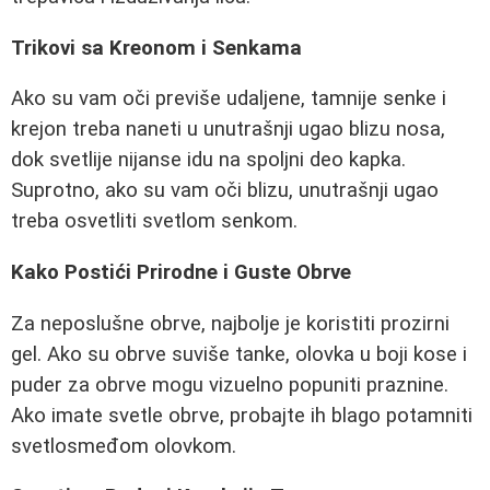
Trikovi sa Kreonom i Senkama
Ako su vam oči previše udaljene, tamnije senke i
krejon treba naneti u unutrašnji ugao blizu nosa,
dok svetlije nijanse idu na spoljni deo kapka.
Suprotno, ako su vam oči blizu, unutrašnji ugao
treba osvetliti svetlom senkom.
Kako Postići Prirodne i Guste Obrve
Za neposlušne obrve, najbolje je koristiti prozirni
gel. Ako su obrve suviše tanke, olovka u boji kose i
puder za obrve mogu vizuelno popuniti praznine.
Ako imate svetle obrve, probajte ih blago potamniti
svetlosmeđom olovkom.