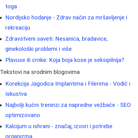
toga
Nordijsko hodanje - Zdrav način za mršavljenje i
rekreaciju
Zdravstveni saveti: Nesanica, bradavice,
ginekološki problemi i više
Plavuse ili crnke: Koja boja kose je seksipilnija?
Tekstovi na srodnim blogovima
Korekcija Jagodica Implantima i Filerima - Vodič i
Iskustva
Najbolji kućni treninzi za napredne vežbače - SEO
optimizovano
Kalcijum u ishrani - značaj, izvori i potrebe
organizma