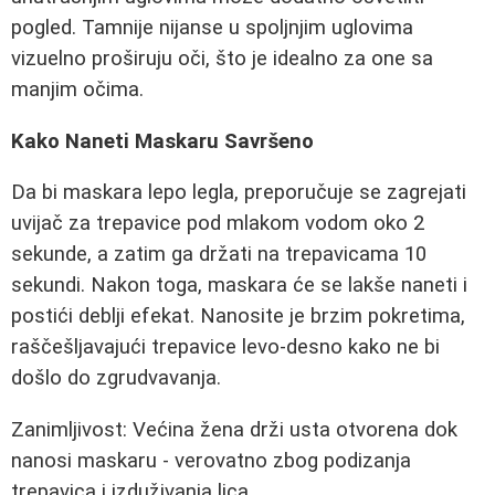
pogled. Tamnije nijanse u spoljnjim uglovima
vizuelno proširuju oči, što je idealno za one sa
manjim očima.
Kako Naneti Maskaru Savršeno
Da bi maskara lepo legla, preporučuje se zagrejati
uvijač za trepavice pod mlakom vodom oko 2
sekunde, a zatim ga držati na trepavicama 10
sekundi. Nakon toga, maskara će se lakše naneti i
postići deblji efekat. Nanosite je brzim pokretima,
raščešljavajući trepavice levo-desno kako ne bi
došlo do zgrudvavanja.
Zanimljivost: Većina žena drži usta otvorena dok
nanosi maskaru - verovatno zbog podizanja
trepavica i izduživanja lica.