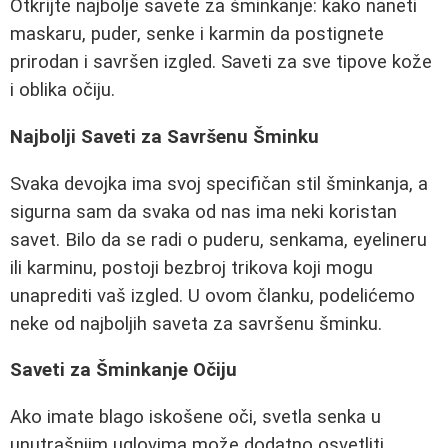
Otkrijte najbolje savete za šminkanje: kako naneti
maskaru, puder, senke i karmin da postignete
prirodan i savršen izgled. Saveti za sve tipove kože
i oblika očiju.
Najbolji Saveti za Savršenu Šminku
Svaka devojka ima svoj specifičan stil šminkanja, a
sigurna sam da svaka od nas ima neki koristan
savet. Bilo da se radi o puderu, senkama, eyelineru
ili karminu, postoji bezbroj trikova koji mogu
unaprediti vaš izgled. U ovom članku, podelićemo
neke od najboljih saveta za savršenu šminku.
Saveti za Šminkanje Očiju
Ako imate blago iskošene oči, svetla senka u
unutrašnjim uglovima može dodatno osvetliti