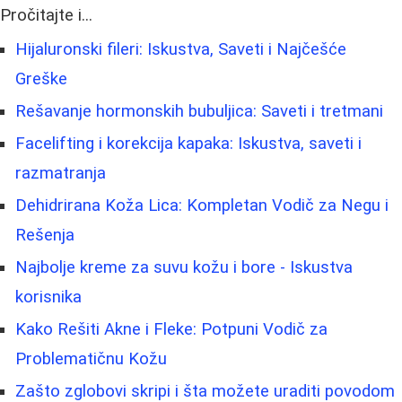
Pročitajte i...
Hijaluronski fileri: Iskustva, Saveti i Najčešće
Greške
Rešavanje hormonskih bubuljica: Saveti i tretmani
Facelifting i korekcija kapaka: Iskustva, saveti i
razmatranja
Dehidrirana Koža Lica: Kompletan Vodič za Negu i
Rešenja
Najbolje kreme za suvu kožu i bore - Iskustva
korisnika
Kako Rešiti Akne i Fleke: Potpuni Vodič za
Problematičnu Kožu
Zašto zglobovi skripi i šta možete uraditi povodom