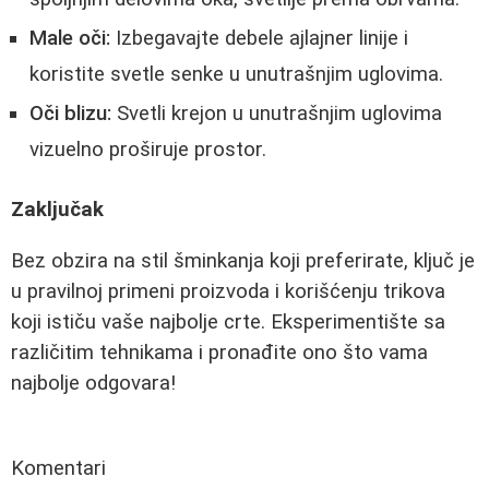
Male oči:
Izbegavajte debele ajlajner linije i
koristite svetle senke u unutrašnjim uglovima.
Oči blizu:
Svetli krejon u unutrašnjim uglovima
vizuelno proširuje prostor.
Zaključak
Bez obzira na stil šminkanja koji preferirate, ključ je
u pravilnoj primeni proizvoda i korišćenju trikova
koji ističu vaše najbolje crte. Eksperimentište sa
različitim tehnikama i pronađite ono što vama
najbolje odgovara!
Komentari