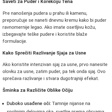
Saveti za Puder i Korekciju Tena
Pre nanošenja pudera u prahu ili kamenu,
preporučuje se naneti dnevnu kremu kako bi puder
ravnomernije legao. Ako imate osetljivu kožu,
izbegavajte teške pudere i koristite blaže
formulacije.
Kako Sprečiti Razlivanje Sjaja za Usne
Ako koristite intenzivan sjaj za usne, prvo nanesite
olovku za usne, zatim puder, pa tek onda sjaj. Ovo
sprečava razlivanje i stvara dugotrajniji efekat.
Šminka za Različite Oblike Očiju
Duboko usađene oči:
Tamnije nijanse na
spoljnjim delovima oka, svetlije prema obrvama.