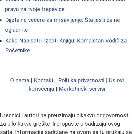
pravu za tvoje trepavice
Dijetalne večere za mršavljenje: Šta jesti da ne
ogladnite
Kako Napisati i Izdati Knjigu: Kompletan Vodič za
Početnike
O nama
|
Kontakt
|
Politika privatnosti
|
Uslovi
korišćenja
|
Marketinški servisi
Urednici i autori ne preuzimaju nikakvu odgovornost
za bilo kakve greške ili propuste u sadržaju ovog
sajta. Informacije sadržane na ovom sajtu pružaju se