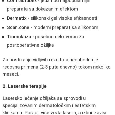
Contractubex
- jedan od najpopularnijih
preparata sa dokazanim efektom
Dermatix
- silikonski gel visoke efikasnosti
Scar Zone
- moderni preparat sa silikonom
Tiomukaza
- posebno delotvoran za
postoperativne ožiljke
Za postizanje vidljivih rezultata neophodna je
redovna primena (2-3 puta dnevno) tokom nekoliko
meseci.
2. Laserske terapije
Lasersko lečenje ožiljaka se sprovodi u
specijalizovanim dermatološkim i estetskim
klinikama. Postoji više vrsta lasera, a izbor zavisi