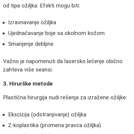
od tipa ožiljka. Efekti mogu biti:
Izravnavanje ožiljka
Ujednačavanje boje sa okolnom kožom
Smanjenje debljine
Važno je napomenuti da lasersko lečenje obično
zahteva više seansi.
3. Hirurške metode
Plastična hirurgija nudi rešenja za izražene ožiljke:
Ekscizija (odstranjivanje) ožiljka
Z-koplastika (promena pravca ožiljka)