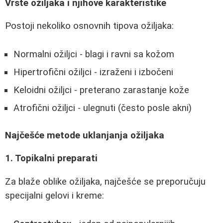
Vrste ožiljaka i njihove karakteristike
Postoji nekoliko osnovnih tipova ožiljaka:
Normalni ožiljci - blagi i ravni sa kožom
Hipertrofični ožiljci - izraženi i izbočeni
Keloidni ožiljci - preterano zarastanje kože
Atrofični ožiljci - ulegnuti (često posle akni)
Najčešće metode uklanjanja ožiljaka
1. Topikalni preparati
Za blaže oblike ožiljaka, najčešće se preporučuju
specijalni gelovi i kreme: