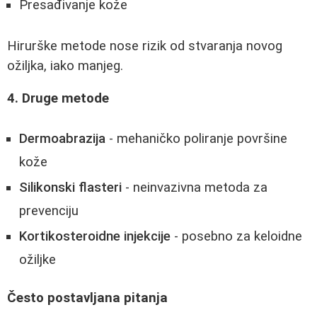
Presađivanje kože
Hirurške metode nose rizik od stvaranja novog
ožiljka, iako manjeg.
4. Druge metode
Dermoabrazija
- mehaničko poliranje površine
kože
Silikonski flasteri
- neinvazivna metoda za
prevenciju
Kortikosteroidne injekcije
- posebno za keloidne
ožiljke
Često postavljana pitanja