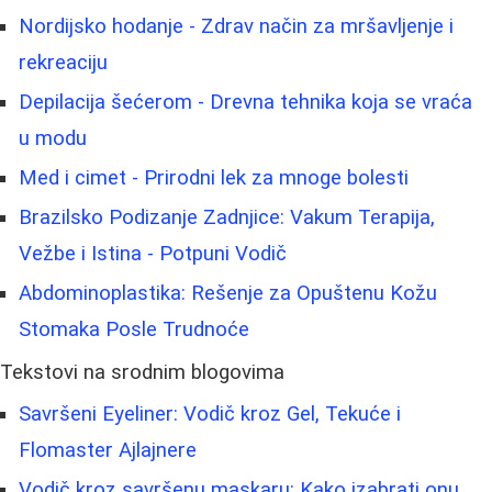
Nordijsko hodanje - Zdrav način za mršavljenje i
rekreaciju
Depilacija šećerom - Drevna tehnika koja se vraća
u modu
Med i cimet - Prirodni lek za mnoge bolesti
Brazilsko Podizanje Zadnjice: Vakum Terapija,
Vežbe i Istina - Potpuni Vodič
Abdominoplastika: Rešenje za Opuštenu Kožu
Stomaka Posle Trudnoće
Tekstovi na srodnim blogovima
Savršeni Eyeliner: Vodič kroz Gel, Tekuće i
Flomaster Ajlajnere
Vodič kroz savršenu maskaru: Kako izabrati onu