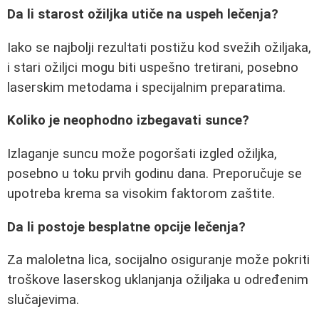
Da li starost ožiljka utiče na uspeh lečenja?
Iako se najbolji rezultati postižu kod svežih ožiljaka,
i stari ožiljci mogu biti uspešno tretirani, posebno
laserskim metodama i specijalnim preparatima.
Koliko je neophodno izbegavati sunce?
Izlaganje suncu može pogoršati izgled ožiljka,
posebno u toku prvih godinu dana. Preporučuje se
upotreba krema sa visokim faktorom zaštite.
Da li postoje besplatne opcije lečenja?
Za maloletna lica, socijalno osiguranje može pokriti
troškove laserskog uklanjanja ožiljaka u određenim
slučajevima.