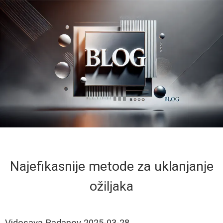
Najefikasnije metode za uklanjanje
ožiljaka
Vidosava Radanov
2025-03-28