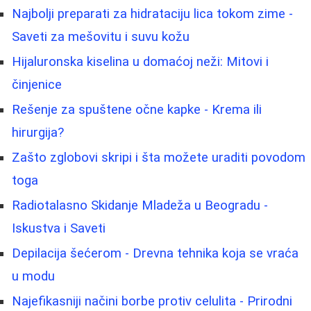
Najbolji preparati za hidrataciju lica tokom zime -
Saveti za mešovitu i suvu kožu
Hijaluronska kiselina u domaćoj neži: Mitovi i
činjenice
Rešenje za spuštene očne kapke - Krema ili
hirurgija?
Zašto zglobovi skripi i šta možete uraditi povodom
toga
Radiotalasno Skidanje Mladeža u Beogradu -
Iskustva i Saveti
Depilacija šećerom - Drevna tehnika koja se vraća
u modu
Najefikasniji načini borbe protiv celulita - Prirodni