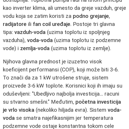
kao inverter klima, ali umesto da greje vazduh, greje
vodu koja se zatim koristi za
podno grejanje
,
radijatore
ili
fan coil uređaje
. Postoje tri glavna
tipa:
vazduh-voda
(uzima toplotu iz spoljnjeg
vazduha),
voda-voda
(uzima toplotu iz podzemne
vode) i
zemlja-voda
(uzima toplotu iz zemlje).
Njihova glavna prednost je izuzetno visok
koeficijent performansi (COP), koji može biti 3-6.
To znači da za 1 kW utrošene struje, sistem
proizvede 3-6 kW toplote. Korisnici koji ih imaju su
oduševljeni: "Ubedljivo najbolja investicija... racuni
su stvarno smešni." Međutim,
početna investicija
je vrlo visoka
(nekoliko hiljada evra). Sistem
voda-
voda
se smatra najefikasnijim jer temperatura
podzemne vode ostaje konstantna tokom cele