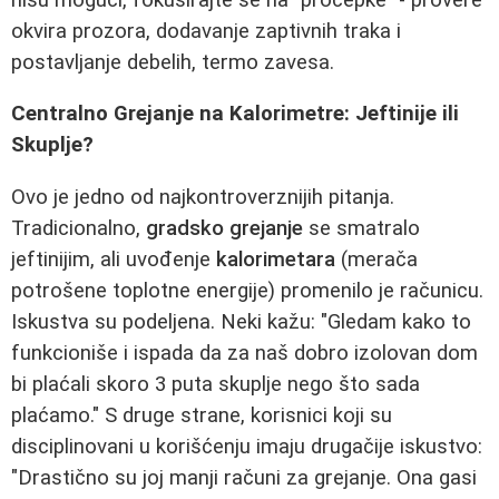
okvira prozora, dodavanje zaptivnih traka i
postavljanje debelih, termo zavesa.
Centralno Grejanje na Kalorimetre: Jeftinije ili
Skuplje?
Ovo je jedno od najkontroverznijih pitanja.
Tradicionalno,
gradsko grejanje
se smatralo
jeftinijim, ali uvođenje
kalorimetara
(merača
potrošene toplotne energije) promenilo je računicu.
Iskustva su podeljena. Neki kažu: "Gledam kako to
funkcioniše i ispada da za naš dobro izolovan dom
bi plaćali skoro 3 puta skuplje nego što sada
plaćamo." S druge strane, korisnici koji su
disciplinovani u korišćenju imaju drugačije iskustvo:
"Drastično su joj manji računi za grejanje. Ona gasi