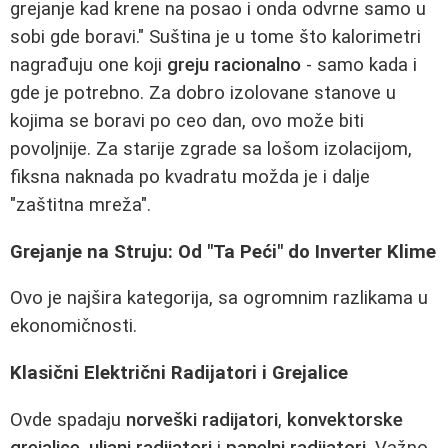
grejanje kad krene na posao i onda odvrne samo u
sobi gde boravi." Suština je u tome što kalorimetri
nagrađuju one koji
greju racionalno
- samo kada i
gde je potrebno. Za dobro izolovane stanove u
kojima se boravi po ceo dan, ovo može biti
povoljnije. Za starije zgrade sa lošom izolacijom,
fiksna naknada po kvadratu možda je i dalje
"zaštitna mreža".
Grejanje na Struju: Od "Ta Peći" do Inverter Klime
Ovo je najšira kategorija, sa ogromnim razlikama u
ekonomičnosti.
Klasični Električni Radijatori i Grejalice
Ovde spadaju
norveški radijatori
,
konvektorske
grejalice
,
uljani radijatori
i
panelni radijatori
. Važno