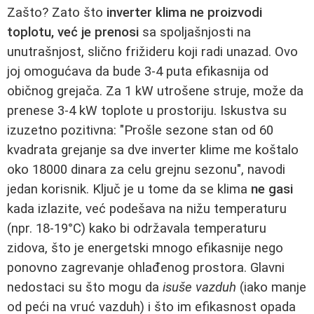
Zašto? Zato što
inverter klima ne proizvodi
toplotu, već je prenosi
sa spoljašnjosti na
unutrašnjost, slično frižideru koji radi unazad. Ovo
joj omogućava da bude 3-4 puta efikasnija od
običnog grejača. Za 1 kW utrošene struje, može da
prenese 3-4 kW toplote u prostoriju. Iskustva su
izuzetno pozitivna: "Prošle sezone stan od 60
kvadrata grejanje sa dve inverter klime me koštalo
oko 18000 dinara za celu grejnu sezonu", navodi
jedan korisnik. Ključ je u tome da se klima
ne gasi
kada izlazite, već podešava na nižu temperaturu
(npr. 18-19°C) kako bi održavala temperaturu
zidova, što je energetski mnogo efikasnije nego
ponovno zagrevanje ohlađenog prostora. Glavni
nedostaci su što mogu da
isuše vazduh
(iako manje
od peći na vruć vazduh) i što im efikasnost opada