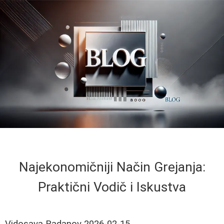
Najekonomičniji Način Grejanja:
Praktični Vodič i Iskustva
Vidosava Radanov
2026-02-15