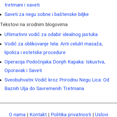
tretmani i saveti
Saveti za negu sobne i baštenske biljke
Tekstovi na srodnim blogovima
Ultimativni vodič za odabir idealnog jastuka
Vodič za oblikovanje tela: Anti celulit masaža,
lipoliza i estetske procedure
Operacija Podočnjaka Donjih Kapaka: Iskustva,
Oporavak i Saveti
Sveobuhvatni Vodič kroz Prirodnu Negu Lica: Od
Baznih Ulja do Savremenih Tretmana
O nama
|
Kontakt
|
Politika privatnosti
|
Uslovi