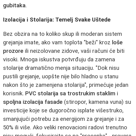
gubitaka
.
Izolacija i Stolarija: Temelj Svake Uštede
Bez obzira na to koliko skup ili moderan sistem
grejanja imate, ako vam toplota "beži" kroz
loše
prozore
ili neizolovane zidove, vaši računi će biti
visoki. Mnoga iskustva potvrđuju da zamena
stolarije dramatično menja situaciju. "Dok nisu
pustili grejanje, uopšte nije bilo hladno u stanu
nakon što je zamenjena stolarija", primećuje jedan
korisnik.
PVC stolarija sa trostrukim staklim
i
spoljna izolacija fasade
(stiropor, kamena vuna) su
investicije koje se dugoročno isplate višestruko,
smanjujući potrebu za energijom za grejanje i za
50% ili više. Ako veliki renovacioni radovi trenutno
nisu mogući, fokusirajte se na "procepke" - provere