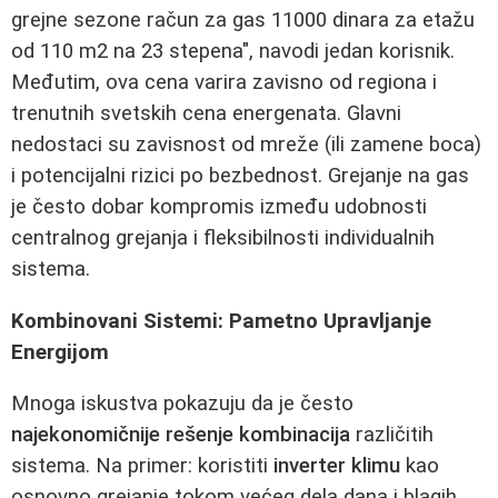
grejne sezone račun za gas 11000 dinara za etažu
od 110 m2 na 23 stepena", navodi jedan korisnik.
Međutim, ova cena varira zavisno od regiona i
trenutnih svetskih cena energenata. Glavni
nedostaci su zavisnost od mreže (ili zamene boca)
i potencijalni rizici po bezbednost. Grejanje na gas
je često dobar kompromis između udobnosti
centralnog grejanja i fleksibilnosti individualnih
sistema.
Kombinovani Sistemi: Pametno Upravljanje
Energijom
Mnoga iskustva pokazuju da je često
najekonomičnije rešenje kombinacija
različitih
sistema. Na primer: koristiti
inverter klimu
kao
osnovno grejanje tokom većeg dela dana i blagih