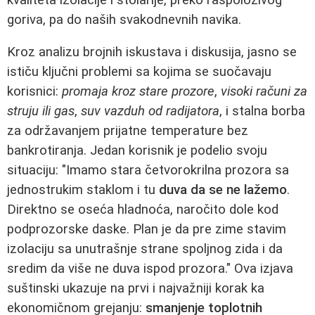
goriva, pa do naših svakodnevnih navika.
Kroz analizu brojnih iskustava i diskusija, jasno se
ističu ključni problemi sa kojima se suočavaju
korisnici:
promaja kroz stare prozore
,
visoki računi za
struju ili gas
,
suv vazduh od radijatora
, i stalna borba
za održavanjem prijatne temperature bez
bankrotiranja. Jedan korisnik je podelio svoju
situaciju: "Imamo stara četvorokrilna prozora sa
jednostrukim staklom i tu
duva da se ne lažemo
.
Direktno se oseća hladnoća, naročito dole kod
podprozorske daske. Plan je da pre zime stavim
izolaciju sa unutrašnje strane spoljnog zida i da
sredim da više ne duva ispod prozora." Ova izjava
suštinski ukazuje na prvi i najvažniji korak ka
ekonomičnom grejanju:
smanjenje toplotnih