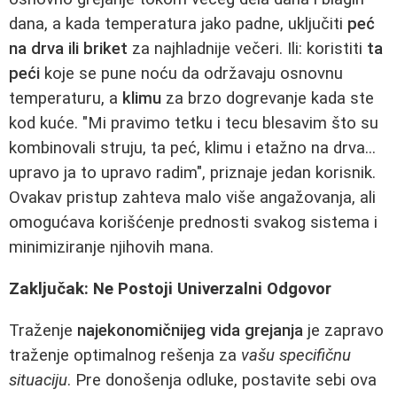
dana, a kada temperatura jako padne, uključiti
peć
na drva ili briket
za najhladnije večeri. Ili: koristiti
ta
peći
koje se pune noću da održavaju osnovnu
temperaturu, a
klimu
za brzo dogrevanje kada ste
kod kuće. "Mi pravimo tetku i tecu blesavim što su
kombinovali struju, ta peć, klimu i etažno na drva...
upravo ja to upravo radim", priznaje jedan korisnik.
Ovakav pristup zahteva malo više angažovanja, ali
omogućava korišćenje prednosti svakog sistema i
minimiziranje njihovih mana.
Zaključak: Ne Postoji Univerzalni Odgovor
Traženje
najekonomičnijeg vida grejanja
je zapravo
traženje optimalnog rešenja za
vašu specifičnu
situaciju
. Pre donošenja odluke, postavite sebi ova