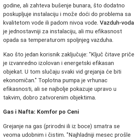
godine, ali zahteva bušenje bunara, što dodatno
poskupljuje instalaciju i može doći do problema sa
kvalitetom vode ili padom nivoa vode.
Vazduh-voda
je jednostavniji za instalaciju, ali mu efikasnost
opada sa temperaturom spoljnjeg vazduha.
Kao što jedan korisnik zaključuje: "Ključ čitave priče
je izvanredno izolovan i energetski efikasan
objekat. U tom slučaju svaki vid grejanja će biti
ekonomičan." Toplotna pumpa je vrhunac
efikasnosti, ali se najbolje pokazuje upravo u
takvim, dobro zatvorenim objektima.
Gas i Nafta: Komfor po Ceni
Grejanje na gas (prirodni ili iz boce) smatra se
veoma udobnim i čistim. "Najhladniji mesec prošle