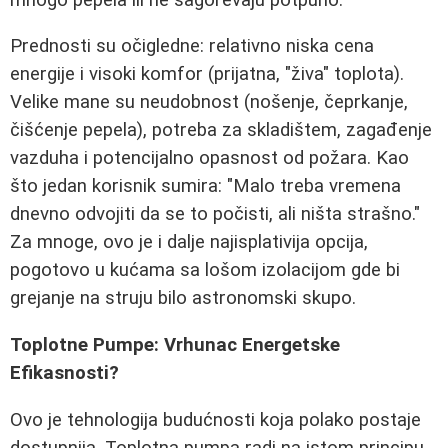
Prednosti su očigledne: relativno niska cena
energije i visoki komfor (prijatna, "živa" toplota).
Velike mane su neudobnost (nošenje, čeprkanje,
čišćenje pepela), potreba za skladištem, zagađenje
vazduha i potencijalno opasnost od požara. Kao
što jedan korisnik sumira: "Malo treba vremena
dnevno odvojiti da se to počisti, ali ništa strašno."
Za mnoge, ovo je i dalje najisplativija opcija,
pogotovo u kućama sa lošom izolacijom gde bi
grejanje na struju bilo astronomski skupo.
Toplotne Pumpe: Vrhunac Energetske
Efikasnosti?
Ovo je tehnologija budućnosti koja polako postaje
dostupnija. Toplotna pumpa radi na istom principu