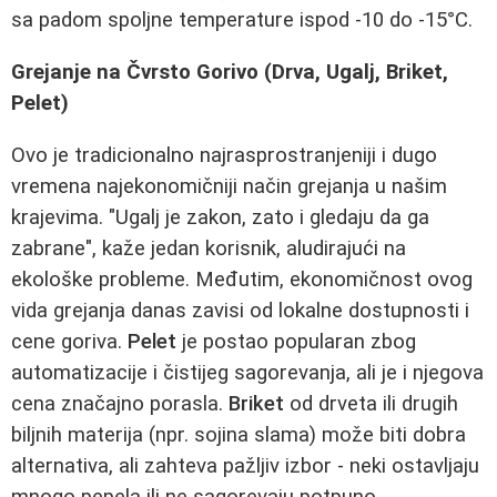
sa padom spoljne temperature ispod -10 do -15°C.
Grejanje na Čvrsto Gorivo (Drva, Ugalj, Briket,
Pelet)
Ovo je tradicionalno najrasprostranjeniji i dugo
vremena najekonomičniji način grejanja u našim
krajevima. "Ugalj je zakon, zato i gledaju da ga
zabrane", kaže jedan korisnik, aludirajući na
ekološke probleme. Međutim, ekonomičnost ovog
vida grejanja danas zavisi od lokalne dostupnosti i
cene goriva.
Pelet
je postao popularan zbog
automatizacije i čistijeg sagorevanja, ali je i njegova
cena značajno porasla.
Briket
od drveta ili drugih
biljnih materija (npr. sojina slama) može biti dobra
alternativa, ali zahteva pažljiv izbor - neki ostavljaju
mnogo pepela ili ne sagorevaju potpuno.