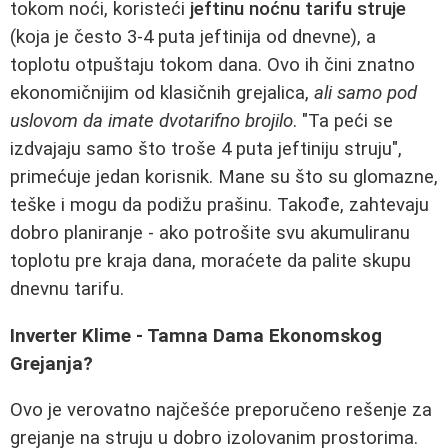
tokom noći, koristeći
jeftinu noćnu tarifu struje
(koja je često 3-4 puta jeftinija od dnevne), a
toplotu otpuštaju tokom dana. Ovo ih čini znatno
ekonomičnijim od klasičnih grejalica,
ali samo pod
uslovom da imate dvotarifno brojilo
. "Ta peći se
izdvajaju samo što troše 4 puta jeftiniju struju",
primećuje jedan korisnik. Mane su što su glomazne,
teške i mogu da podižu prašinu. Takođe, zahtevaju
dobro planiranje - ako potrošite svu akumuliranu
toplotu pre kraja dana, moraćete da palite skupu
dnevnu tarifu.
Inverter Klime - Tamna Dama Ekonomskog
Grejanja?
Ovo je verovatno najčešće preporučeno rešenje za
grejanje na struju u dobro izolovanim prostorima.