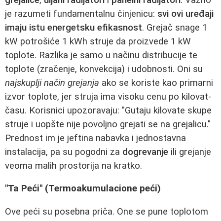
je razumeti fundamentalnu činjenicu:
svi ovi uređaji
imaju istu energetsku efikasnost
. Grejač snage 1
kW potrošiće 1 kWh struje da proizvede 1 kW
toplote. Razlika je samo u načinu distribucije te
toplote (zračenje, konvekcija) i udobnosti. Oni su
najskuplji način grejanja
ako se koriste kao primarni
izvor toplote, jer struja ima visoku cenu po kilovat-
času. Korisnici upozoravaju: "Gutaju kilovate skupe
struje i uopšte nije povoljno grejati se na grejalicu."
Prednost im je jeftina nabavka i jednostavna
instalacija, pa su pogodni za
dogrevanje
ili grejanje
veoma malih prostorija na kratko.
"Ta Peći" (Termoakumulacione peći)
Ove peći su posebna priča. One se pune toplotom