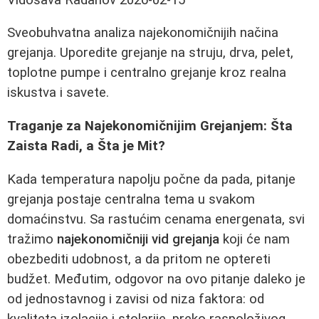
Sveobuhvatna analiza najekonomičnijih načina
grejanja. Uporedite grejanje na struju, drva, pelet,
toplotne pumpe i centralno grejanje kroz realna
iskustva i savete.
Traganje za Najekonomičnijim Grejanjem: Šta
Zaista Radi, a Šta je Mit?
Kada temperatura napolju počne da pada, pitanje
grejanja postaje centralna tema u svakom
domaćinstvu. Sa rastućim cenama energenata, svi
tražimo
najekonomičniji vid grejanja
koji će nam
obezbediti udobnost, a da pritom ne optereti
budžet. Međutim, odgovor na ovo pitanje daleko je
od jednostavnog i zavisi od niza faktora: od
kvaliteta izolacije i stolarije, preko raspoloživog