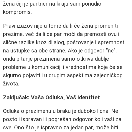
žena čiji je partner na kraju sam ponudio
kompromis.
Pravi izazov nije u tome da li će žena promeniti
prezime, već da li će par moći da premosti ovu i
slične razlike kroz dijalog, poštovanje i spremnost
na ustupke sa obe strane. Ako je odgovor "ne",
onda pitanje prezimena samo otkriva dublje
probleme u komunikaciji i vrednostima koje će se
sigurno pojaviti i u drugim aspektima zajedničkog
života.
Zaključak: Vaša Odluka, Vaš Identitet
Odluka o prezimenu u braku je duboko lična. Ne
postoji ispravan ili pogrešan odgovor koji važi za
sve. Ono što je ispravno za jedan par, može biti