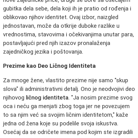
gubitka dela sebe, dela koji ih je pratio od rođenja i
oblikovao njihov identitet. Ovaj izbor, naizgled
jednostavan, može da otkrije duboke razlike u
vrednostima, stavovima i očekivanjima unutar para,
postavljajući pred njih izazov pronalaženja
zajedničkog jezika i poštovanja.
Prezime kao Deo Ličnog Identiteta
Za mnoge žene, vlastito prezime nije samo "skup
slova" ili administrativni detalj. Ono je neodvojivi deo
njihovog
ličnog identiteta
. "Ja nosim prezime svog
oca i neću ga menjati zbog toga jer ne povezujem
to sa njim već sa svojim ličnim identitetom," kaže
jedna od žena koje su podelile svoja iskustva.
Osećaj da se odričete imena pod kojim ste izgradili