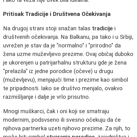
Pritisak Tradicije i Društvena Očekivanja
Na drugoj strani stoji snažan talas
tradicije
i
društvenih očekivanja. Na Balkanu, pa tako i u Srbiji,
uvrežen je stav da je "normalno" i "prirodno" da
žena uzme muževljevo prezime. Ovaj običaj duboko
je ukorenjen u patrijarhalnu strukturu gde je žena
"prelazila" iz jedne porodice (očeve) u drugu
(muževljevu), menjajući time i prezime kao simbol
te pripadnosti. Iako se društvo menjalo, ovakvo
razmišljanje i dalje je vrlo prisutno.
Mnogi muškarci, čak i oni koji se smatraju
modernim, podsvseno ili svesno očekuju da će
njihova partnerka uzeti njihovo prezime. Za njih, to
može biti simbol
stvaranja porodice
, zajedništva i