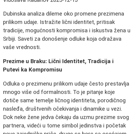
Dubinska analiza dileme oko promene prezimena
prilikom udaje. Istražite lični identitet, pritisak
tradicije, mogućnosti kompromisa i iskustva žena u
Srbiji. Saveti za donošenje odluke koja odražava
vaše vrednosti.
Prezime u Braku: Lični Identitet, Tradicija i
Putevi ka Kompromisu
Odluka o prezimenu prilikom udaje često prestavlja
mnogo više od formalnosti. To je pitanje koje
dotiče same temelje ličnog identiteta, porodičnog
nasleđa, društvenih očekivanja i dinamike u vezi.
Dok neke žene jedva čekaju da uzmu prezime svog
partnera, videći u tome simbol jedinstva i početak
nove zajedničke priče, druge se bore sa osećajem