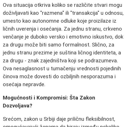
Ova situacija otkriva koliko se različite stvari mogu
doživljavati kao "razmena" ili "transakcija" u odnosu,
umesto kao autonomne odluke koje proizilaze iz
ličnih uverenja i osećanja. Za jednu stranu, crkveno
venčanje je duboko versko i emotivno iskustvo, dok
za drugu može biti samo formalnost. Slično, za
jednu stranu prezime je suština ličnog identiteta, a
za drugu - znak zajedništva koji se podrazumeva.
Ova nesaglasnost u tumačenju vrednosti pojedinih
činova može dovesti do ozbiljnih nesporazuma i
osećaja nepravde.
Mogućnosti i Kompromisi: Šta Zakon
Dozvoljava?
Srećom, zakon u Srbiji daje priličnu fleksibilnost,
omogućavajući ženama da biraju između nekoliko