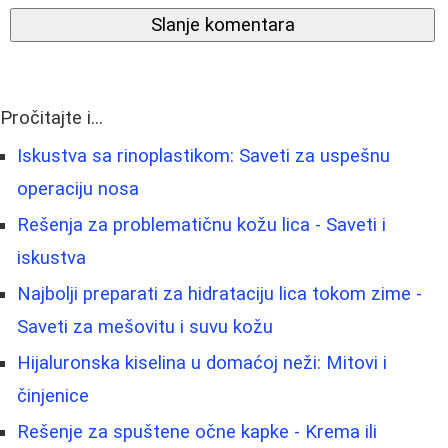
Slanje komentara
Pročitajte i...
Iskustva sa rinoplastikom: Saveti za uspešnu
operaciju nosa
Rešenja za problematičnu kožu lica - Saveti i
iskustva
Najbolji preparati za hidrataciju lica tokom zime -
Saveti za mešovitu i suvu kožu
Hijaluronska kiselina u domaćoj neži: Mitovi i
činjenice
Rešenje za spuštene očne kapke - Krema ili