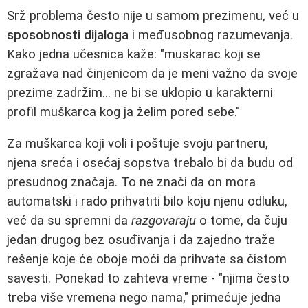
Srž problema često nije u samom prezimenu, već u
sposobnosti dijaloga
i međusobnog razumevanja.
Kako jedna učesnica kaže: "muskarac koji se
zgražava nad činjenicom da je meni važno da svoje
prezime zadržim... ne bi se uklopio u karakterni
profil muškarca kog ja želim pored sebe."
Za muškarca koji voli i poštuje svoju partneru,
njena sreća i osećaj sopstva trebalo bi da budu od
presudnog značaja. To ne znači da on mora
automatski i rado prihvatiti bilo koju njenu odluku,
već da su spremni da
razgovaraju
o tome, da čuju
jedan drugog bez osuđivanja i da zajedno traže
rešenje koje će oboje moći da prihvate sa čistom
savesti. Ponekad to zahteva vreme - "njima često
treba više vremena nego nama," primećuje jedna