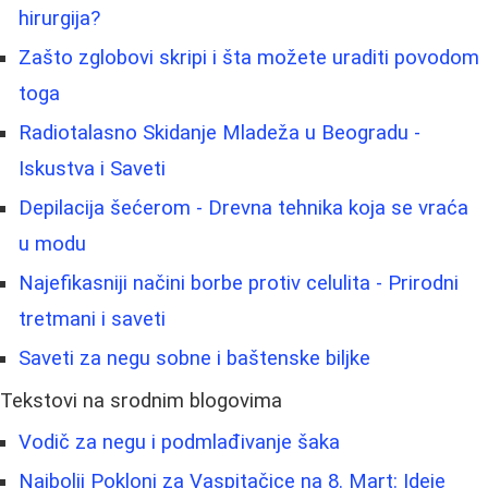
hirurgija?
Zašto zglobovi skripi i šta možete uraditi povodom
toga
Radiotalasno Skidanje Mladeža u Beogradu -
Iskustva i Saveti
Depilacija šećerom - Drevna tehnika koja se vraća
u modu
Najefikasniji načini borbe protiv celulita - Prirodni
tretmani i saveti
Saveti za negu sobne i baštenske biljke
Tekstovi na srodnim blogovima
Vodič za negu i podmlađivanje šaka
Najbolji Pokloni za Vaspitačice na 8. Mart: Ideje