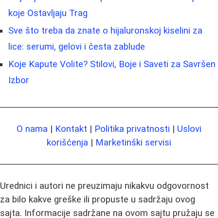
koje Ostavljaju Trag
Sve što treba da znate o hijaluronskoj kiselini za
lice: serumi, gelovi i česta zablude
Koje Kapute Volite? Stilovi, Boje i Saveti za Savršen
Izbor
O nama
|
Kontakt
|
Politika privatnosti
|
Uslovi
korišćenja
|
Marketinški servisi
Urednici i autori ne preuzimaju nikakvu odgovornost
za bilo kakve greške ili propuste u sadržaju ovog
sajta. Informacije sadržane na ovom sajtu pružaju se