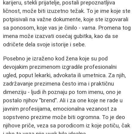
karijeru, stekli prijatelje, postali prepoznatljiva
ličnost, može biti izuzetno težak. To je ime koje ste
potpisivali na važne dokumente, koje ste izgovarali
sa ponosom, koje vas je činilo -
vama
. Promena tog
imena može izazvati osećaj gubitka, kao da se
odričete dela svoje istorije i sebe.
Posebno je izraženo kod žena koje su pod
devojakim prezimenom izgradile profesionalni
ugled, poput lekarki, advokata ili umetnica. Za njih,
zadržavanje prezimena često ima i praktičnu
dimenziju - ljudi ih poznaju po tom imenu, ono je
postalo njihov "brend". Ali i za one koje ne rade u
javnim profesijama, emocionalna vezanost za
sopstveno prezime može biti ogromna. To je deo
njihove priče, veza sa porodicom iz koje potiču, čak
i ako ta veza nije uvek bila idealna.