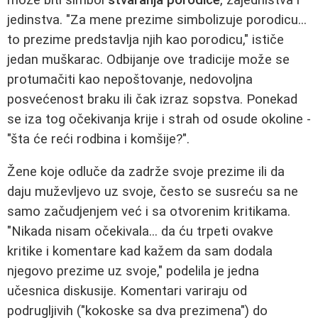
jedinstva. "Za mene prezime simbolizuje porodicu...
to prezime predstavlja njih kao porodicu," ističe
jedan muškarac. Odbijanje ove tradicije može se
protumačiti kao nepoštovanje, nedovoljna
posvećenost braku ili čak izraz sopstva. Ponekad
se iza tog očekivanja krije i strah od osude okoline -
"šta će reći rodbina i komšije?".
Žene koje odluče da zadrže svoje prezime ili da
daju muževljevo uz svoje, često se susreću sa ne
samo začudjenjem već i sa otvorenim kritikama.
"Nikada nisam očekivala... da ću trpeti ovakve
kritike i komentare kad kažem da sam dodala
njegovo prezime uz svoje," podelila je jedna
učesnica diskusije. Komentari variraju od
podrugljivih ("kokoske sa dva prezimena") do