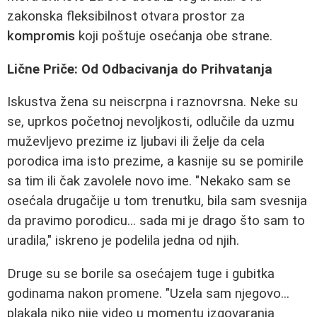
zakonska fleksibilnost otvara prostor za
kompromis
koji poštuje osećanja obe strane.
Lične Priče: Od Odbacivanja do Prihvatanja
Iskustva žena su neiscrpna i raznovrsna. Neke su
se, uprkos početnoj nevoljkosti, odlučile da uzmu
muževljevo prezime iz ljubavi ili želje da cela
porodica ima isto prezime, a kasnije su se pomirile
sa tim ili čak zavolele novo ime. "Nekako sam se
osećala drugačije u tom trenutku, bila sam svesnija
da pravimo porodicu... sada mi je drago što sam to
uradila," iskreno je podelila jedna od njih.
Druge su se borile sa osećajem tuge i gubitka
godinama nakon promene. "Uzela sam njegovo...
plakala niko nije video u momentu izgovaranja