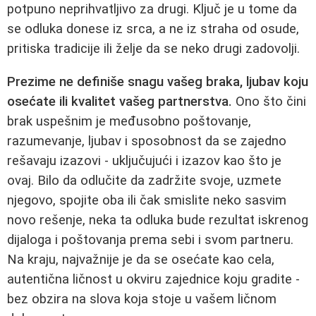
potpuno neprihvatljivo za drugi. Ključ je u tome da
se odluka donese iz srca, a ne iz straha od osude,
pritiska tradicije ili želje da se neko drugi zadovolji.
Prezime ne definiše snagu vašeg braka, ljubav koju
osećate ili kvalitet vašeg partnerstva.
Ono što čini
brak uspešnim je međusobno poštovanje,
razumevanje, ljubav i sposobnost da se zajedno
rešavaju izazovi - uključujući i izazov kao što je
ovaj. Bilo da odlučite da zadržite svoje, uzmete
njegovo, spojite oba ili čak smislite neko sasvim
novo rešenje, neka ta odluka bude rezultat iskrenog
dijaloga i poštovanja prema sebi i svom partneru.
Na kraju, najvažnije je da se osećate kao cela,
autentična ličnost u okviru zajednice koju gradite -
bez obzira na slova koja stoje u vašem ličnom