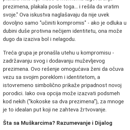
prezimena, plakala posle toga... i rešila da vratim
svoje." Ova iskustva naglašavaju da nije uvek
dovoljno samo "učiniti kompromis" - ako je odluka u
dubini duše protivna nečijem identitetu, ona može
dugo da izaziva bol i nelagodu.
Treća grupa je pronašla utehu u kompromisu -
zadržavanju svog i dodavanju muževljevog
prezimena. Ovo rešenje omogućava ženi da očuva
vezu sa svojim poreklom i identitetom, a
istovremeno simbolično prikaže pripadnost novoj
porodici. Iako ova opcija može izazvati podsmeh
kod nekih ("kokoske sa dva prezimena"), za mnoge
je to idealan put koji ne zahteva žrtvovanje.
Šta sa Muškarcima? Razumevanje i Dijalog