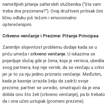
nametljivih pitanja salterskih službenika ("šta vam
treba dva prezimena?"). Ovaj društveni pritisak čini
ličnu odluku još težom i emocionalno
opterećenijom.
Crkveno venčanje i Prezime: Pitanje Principaa
Zanimljiv slojevitost problemu dodaje kada se u
priču umeša i
crkveno venčanje
. U iskazima se
pojavljuje slučaj gde je žena, koja je vernica, ubedila
svog partnera, koji nije vernik, da se venčaju u crkvi
jer je to za nju jedino priznato venčanje. Međutim,
kada je kasnije izrazila želju da zadrži svoje
prezime, partner se uvredio, smatrajući da je ona
dobila ono što želi (crkveno venčanje), pa bi trebalo
da i ona učini ustupak (promeni prezime).