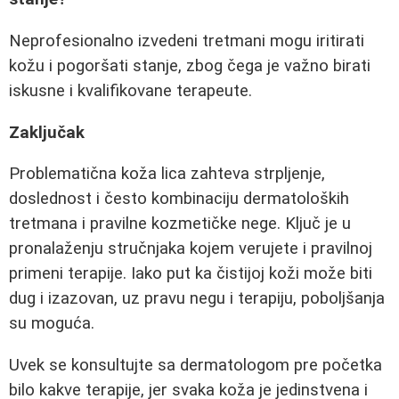
Neprofesionalno izvedeni tretmani mogu iritirati
kožu i pogoršati stanje, zbog čega je važno birati
iskusne i kvalifikovane terapeute.
Zaključak
Problematična koža lica zahteva strpljenje,
doslednost i često kombinaciju dermatoloških
tretmana i pravilne kozmetičke nege. Ključ je u
pronalaženju stručnjaka kojem verujete i pravilnoj
primeni terapije. Iako put ka čistijoj koži može biti
dug i izazovan, uz pravu negu i terapiju, poboljšanja
su moguća.
Uvek se konsultujte sa dermatologom pre početka
bilo kakve terapije, jer svaka koža je jedinstvena i