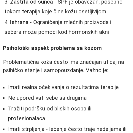
Zaštita od sunca
- SPF je obavezan, posebno
tokom terapija koje čine kožu osetljivijom
Ishrana
- Ograničenje mlečnih proizvoda i
šećera može pomoći kod hormonskih akni
Psihološki aspekt problema sa kožom
Problematična koža često ima značajan uticaj na
psihičko stanje i samopouzdanje. Važno je:
Imati realna očekivanja o rezultatima terapije
Ne upoređivati sebe sa drugima
Tražiti podršku od bliskih osoba ili
profesionalaca
Imati strpljenja - lečenje često traje nedeljama ili