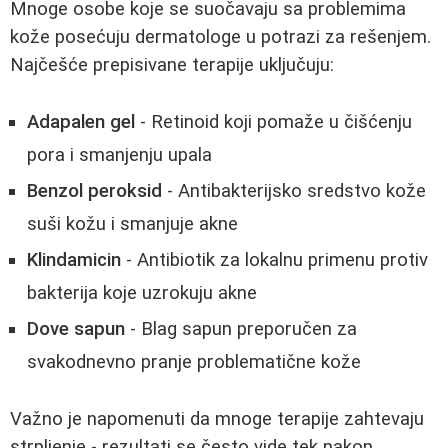
Mnoge osobe koje se suočavaju sa problemima
kože posećuju dermatologe u potrazi za rešenjem.
Najčešće prepisivane terapije uključuju:
Adapalen gel
- Retinoid koji pomaže u čišćenju
pora i smanjenju upala
Benzol peroksid
- Antibakterijsko sredstvo kože
suši kožu i smanjuje akne
Klindamicin
- Antibiotik za lokalnu primenu protiv
bakterija koje uzrokuju akne
Dove sapun
- Blag sapun preporučen za
svakodnevno pranje problematične kože
Važno je napomenuti da mnoge terapije zahtevaju
strpljenje - rezultati se često vide tek nakon