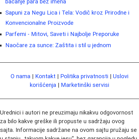
bacanje para bez imena
Sapuni za Negu Lica i Tela: Vodič kroz Prirodne i
Konvencionalne Proizvode
Parfemi - Mitovi, Saveti i Najbolje Preporuke
Naočare za sunce: Zaštita i stil u jednom
O nama
|
Kontakt
|
Politika privatnosti
|
Uslovi
korišćenja
|
Marketinški servisi
Urednici i autori ne preuzimaju nikakvu odgovornost
za bilo kakve greške ili propuste u sadržaju ovog
sajta. Informacije sadržane na ovom sajtu pružaju se
u stanju „takvom kakve jesu“, bez garancija u pogledu