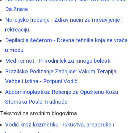
Da Znate
Nordijsko hodanje - Zdrav način za mršavljenje i
rekreaciju
Depilacija šećerom - Drevna tehnika koja se vraća
u modu
Med i cimet - Prirodni lek za mnoge bolesti
Brazilsko Podizanje Zadnjice: Vakum Terapija,
Vežbe i Istina - Potpuni Vodič
Abdominoplastika: Rešenje za Opuštenu Kožu
Stomaka Posle Trudnoće
Tekstovi na srodnim blogovima
Vodič kroz kozmetiku - iskustva, preporuke i