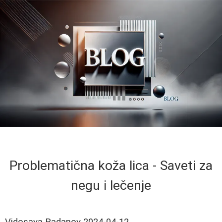
Problematična koža lica - Saveti za
negu i lečenje
Vidosava Radanov
2024-04-12