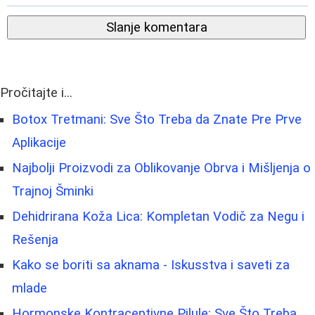
Slanje komentara
Pročitajte i...
Botox Tretmani: Sve Što Treba da Znate Pre Prve
Aplikacije
Najbolji Proizvodi za Oblikovanje Obrva i Mišljenja o
Trajnoj Šminki
Dehidrirana Koža Lica: Kompletan Vodič za Negu i
Rešenja
Kako se boriti sa aknama - Iskusstva i saveti za
mlade
Hormonske Kontraceptivne Pilule: Sve Što Treba