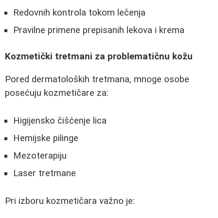
Redovnih kontrola tokom lečenja
Pravilne primene prepisanih lekova i kremа
Kozmetički tretmani za problematičnu kožu
Pored dermatoloških tretmana, mnoge osobe
posećuju kozmetičare za:
Higijensko čišćenje lica
Hemijske pilinge
Mezoterapiju
Laser tretmane
Pri izboru kozmetičara važno je: