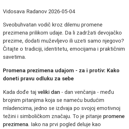
Vidosava Radanov
2026-05-04
Sveobuhvatan vodič kroz dilemu promene
prezimena prilikom udaje. Da li zadržati devojačko
prezime, dodati muževljevo ili uzeti samo njegovo?
Čitajte o tradiciji, identitetu, emocijama i praktičnim
savetima.
Promena prezimena udajom - za i protiv: Kako
doneti pravu odluku za sebe
Kada dođe taj
veliki dan
- dan venčanja - među
brojnim pitanjima koja se nameću budućim
mladencima, jedno se izdvaja po svojoj emotivnoj
težini i simboličkom značaju. To je pitanje
promene
prezimena
. Iako na prvi pogled deluje kao