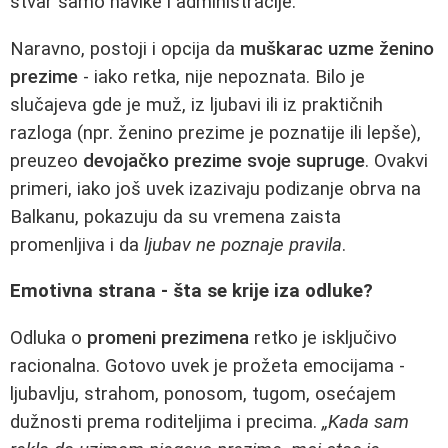
stvar samo navike i administracije.
Naravno, postoji i opcija da
muškarac uzme ženino
prezime
- iako retka, nije nepoznata. Bilo je
slučajeva gde je muž, iz ljubavi ili iz praktičnih
razloga (npr. ženino prezime je poznatije ili lepše),
preuzeo
devojačko prezime svoje supruge
. Ovakvi
primeri, iako još uvek izazivaju podizanje obrva na
Balkanu, pokazuju da su vremena zaista
promenljiva i da
ljubav ne poznaje pravila
.
Emotivna strana - šta se krije iza odluke?
Odluka o
promeni prezimena
retko je isključivo
racionalna. Gotovo uvek je prožeta emocijama -
ljubavlju, strahom, ponosom, tugom, osećajem
dužnosti prema roditeljima i precima.
„Kada sam