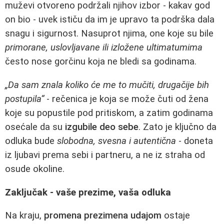
muževi otvoreno podržali njihov izbor - kakav god
on bio - uvek ističu da im je upravo ta podrška dala
snagu i sigurnost. Nasuprot njima, one koje su bile
primorane, uslovljavane ili izložene ultimatumima
često nose gorčinu koja ne bledi sa godinama.
„Da sam znala koliko će me to mučiti, drugačije bih
postupila“
- rečenica je koja se može čuti od žena
koje su popustile pod pritiskom, a zatim godinama
osećale da su
izgubile deo sebe
. Zato je ključno da
odluka bude
slobodna, svesna i autentična
- doneta
iz ljubavi prema sebi i partneru, a ne iz straha od
osude okoline.
Zaključak - vaše prezime, vaša odluka
Na kraju,
promena prezimena udajom
ostaje