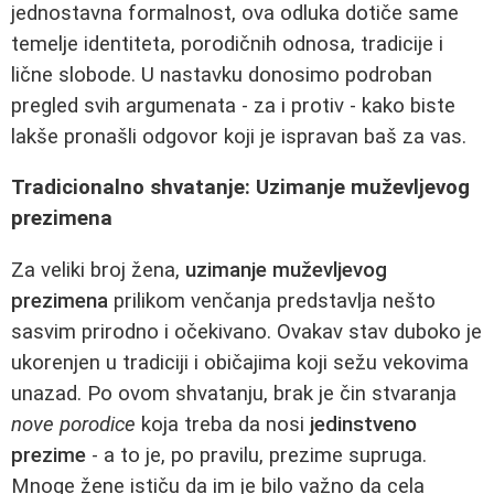
jednostavna formalnost, ova odluka dotiče same
temelje identiteta, porodičnih odnosa, tradicije i
lične slobode. U nastavku donosimo podroban
pregled svih argumenata - za i protiv - kako biste
lakše pronašli odgovor koji je ispravan baš za vas.
Tradicionalno shvatanje: Uzimanje muževljevog
prezimena
Za veliki broj žena,
uzimanje muževljevog
prezimena
prilikom venčanja predstavlja nešto
sasvim prirodno i očekivano. Ovakav stav duboko je
ukorenjen u tradiciji i običajima koji sežu vekovima
unazad. Po ovom shvatanju, brak je čin stvaranja
nove porodice
koja treba da nosi
jedinstveno
prezime
- a to je, po pravilu, prezime supruga.
Mnoge žene ističu da im je bilo važno da cela