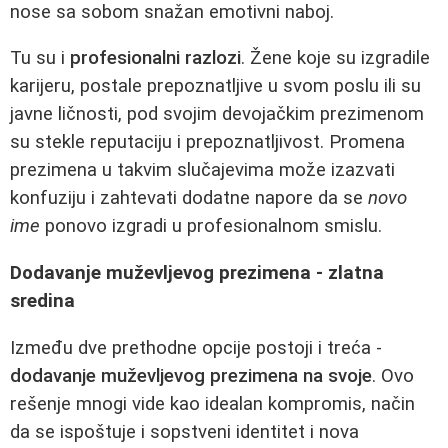
nose sa sobom snažan emotivni naboj.
Tu su i
profesionalni razlozi
. Žene koje su izgradile
karijeru, postale prepoznatljive u svom poslu ili su
javne ličnosti, pod svojim devojačkim prezimenom
su stekle reputaciju i prepoznatljivost. Promena
prezimena u takvim slučajevima može izazvati
konfuziju i zahtevati dodatne napore da se
novo
ime
ponovo izgradi u profesionalnom smislu.
Dodavanje muževljevog prezimena - zlatna
sredina
Između dve prethodne opcije postoji i treća -
dodavanje muževljevog prezimena na svoje
. Ovo
rešenje mnogi vide kao idealan kompromis, način
da se ispoštuje i sopstveni identitet i nova