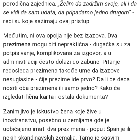
porodična zajednica.
„Želim da zadržim svoje, ali i da
se vidi da sam udata, da pripadamo jedno drugom“
-
reči su koje sažimaju ovaj pristup.
Međutim, ni ova opcija nije bez izazova.
Dva
prezimena
mogu biti nepraktična - dugačka su za
potpisivanje, komplikovana za izgovor, a u
administraciji često dolazi do zabune. Pitanje
redosleda prezimena takođe ume da izazove
nesuglasice - čije prezime ide prvo? Da li će deca
nositi oba prezimena ili samo jedno? Kako će
izgledati
lična karta
i ostala dokumenta?
Zanimljivo je iskustvo žena koje žive u
inostranstvu, posebno u zemljama gde je
uobičajeno imati dva prezimena - poput Španije ili
nekih skandinavskih zemalja. Tamo je sasvim