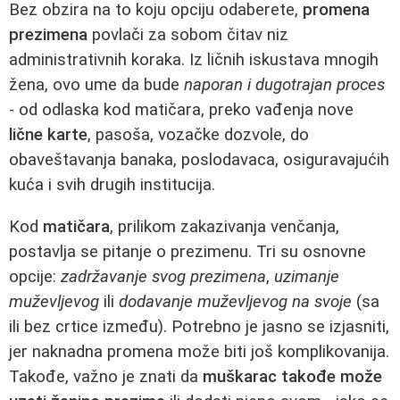
Bez obzira na to koju opciju odaberete,
promena
prezimena
povlači za sobom čitav niz
administrativnih koraka. Iz ličnih iskustava mnogih
žena, ovo ume da bude
naporan i dugotrajan proces
- od odlaska kod matičara, preko vađenja nove
lične karte
, pasoša, vozačke dozvole, do
obaveštavanja banaka, poslodavaca, osiguravajućih
kuća i svih drugih institucija.
Kod
matičara
, prilikom zakazivanja venčanja,
postavlja se pitanje o prezimenu. Tri su osnovne
opcije:
zadržavanje svog prezimena
,
uzimanje
muževljevog
ili
dodavanje muževljevog na svoje
(sa
ili bez crtice između). Potrebno je jasno se izjasniti,
jer naknadna promena može biti još komplikovanija.
Takođe, važno je znati da
muškarac takođe može