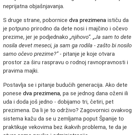
neprijatna objašnjavanja.
S druge strane, pobornice
dva prezimena
ističu da
je potpuno prirodno da dete nosi i majčino i očevo
prezime, jer je podjednako
„njihovo“
.
„Ja sam to dete
nosila devet meseci, ja sam ga rodila - zašto bi nosilo
samo očevo prezime?“
- pitanje je koje otvara
prostor za širu raspravu o rodnoj ravnopravnosti i
pravima majki.
Postavlja se i pitanje budućih generacija. Ako dete
ponese
dva prezimena
, pa se jednog dana oženi ili
uda i doda još jedno - dobijamo tri, četiri, pet
prezimena. Da li je to održivo? Zagovornici ovakvog
sistema kažu da se u zemljama poput Španije to
praktikuje vekovima bez ikakvih problema, te da je