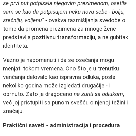
se prvi put potpisala njegovim prezimenom, osetila
sam se kao da potpisujem neku novu sebe - bolju,
srećniju, voljenu“
- ovakva razmišljanja svedoče o
tome da promena prezimena za mnoge žene
predstavlja
pozitivnu transformaciju
, a ne gubitak
identiteta.
Važno je napomenuti i da se osećanja mogu
menjati tokom vremena. Ono što je u trenutku
venčanja delovalo kao ispravna odluka, posle
nekoliko godina može izgledati drugačije - i
obrnuto. Zato je dragoceno
ne žuriti sa odlukom
,
već joj pristupiti sa punom svešću o njenoj težini i
značaju.
Praktični saveti - administracija i procedura