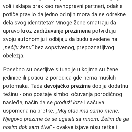
voli i sklapa brak kao ravnopravni partneri, odakle
potiče pravilo da jedno od njih mora da se odrekne
dela svog identiteta? Mnoge žene smatraju da
upravo kroz
zadržavanje prezimena
potvrđuju
svoju autonomiju i odbijaju da budu svedene na
„nečiju ženu“
bez sopstvenog, prepoznatljivog
obeležja.
Posebno su osetljive situacije u kojima su žene
jedinice ili potiču iz porodica gde nema muških
potomaka. Tada
devojačko prezime
dobija dodatnu
težinu - ono postaje simbol očuvanja porodičnog
nasleđa, način da se
produži loza
i sačuva
uspomena na pretke.
„Moj otac ima samo mene.
Njegovo prezime će se ugasiti sa mnom. Želim da ga
nosim dok sam živa“
- ovakve izjave nisu retke i