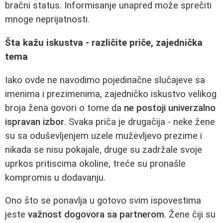
bračni status. Informisanje unapred može sprečiti
mnoge neprijatnosti.
Šta kažu iskustva - različite priče, zajednička
tema
Iako ovde ne navodimo pojedinačne slučajeve sa
imenima i prezimenima, zajedničko iskustvo velikog
broja žena govori o tome da
ne postoji univerzalno
ispravan izbor
. Svaka priča je drugačija - neke žene
su sa oduševljenjem uzele muževljevo prezime i
nikada se nisu pokajale, druge su zadržale svoje
uprkos pritiscima okoline, treće su pronašle
kompromis u dodavanju.
Ono što se ponavlja u gotovo svim ispovestima
jeste
važnost dogovora sa partnerom
. Žene čiji su