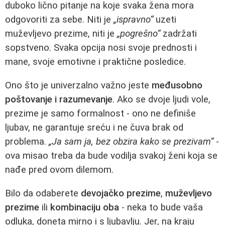
duboko lično pitanje na koje svaka žena mora
odgovoriti za sebe. Niti je
„ispravno“
uzeti
muževljevo prezime, niti je
„pogrešno“
zadržati
sopstveno. Svaka opcija nosi svoje prednosti i
mane, svoje emotivne i praktične posledice.
Ono što je univerzalno važno jeste
međusobno
poštovanje i razumevanje
. Ako se dvoje ljudi vole,
prezime je samo formalnost - ono ne definiše
ljubav, ne garantuje sreću i ne čuva brak od
problema.
„Ja sam ja, bez obzira kako se prezivam“
-
ova misao treba da bude vodilja svakoj ženi koja se
nađe pred ovom dilemom.
Bilo da odaberete
devojačko prezime
,
muževljevo
prezime
ili
kombinaciju oba
- neka to bude vaša
odluka, doneta mirno i s ljubavlju. Jer, na kraju