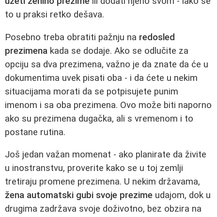
uzeti ženino prezime
ili dodati njeno svom - iako se
to u praksi retko dešava.
Posebno treba obratiti pažnju na
redosled
prezimena
kada se dodaje. Ako se odlučite za
opciju sa dva prezimena, važno je da znate da će u
dokumentima uvek pisati oba - i da ćete u nekim
situacijama morati da se potpisujete punim
imenom i sa oba prezimena. Ovo može biti naporno
ako su prezimena dugačka, ali s vremenom i to
postane rutina.
Još jedan važan momenat - ako planirate da živite
u inostranstvu, proverite kako se u toj zemlji
tretiraju promene prezimena. U nekim državama,
žena automatski gubi svoje prezime
udajom, dok u
drugima zadržava svoje doživotno, bez obzira na