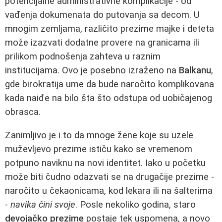
potencijalne administrativne komplikacije - od
vađenja dokumenata do putovanja sa decom. U
mnogim zemljama, različito prezime majke i deteta
može izazvati dodatne provere na granicama ili
prilikom podnošenja zahteva u raznim
institucijama. Ovo je posebno izraženo na
Balkanu
,
gde birokratija ume da bude naročito komplikovana
kada naiđe na bilo šta što odstupa od uobičajenog
obrasca.
Zanimljivo je i to da mnoge žene koje su uzele
muževljevo prezime ističu kako se vremenom
potpuno naviknu na novi identitet. Iako u početku
može biti čudno odazvati se na drugačije prezime -
naročito u čekaonicama, kod lekara ili na šalterima
-
navika čini svoje
. Posle nekoliko godina, staro
devojačko prezime
postaje tek uspomena, a novo