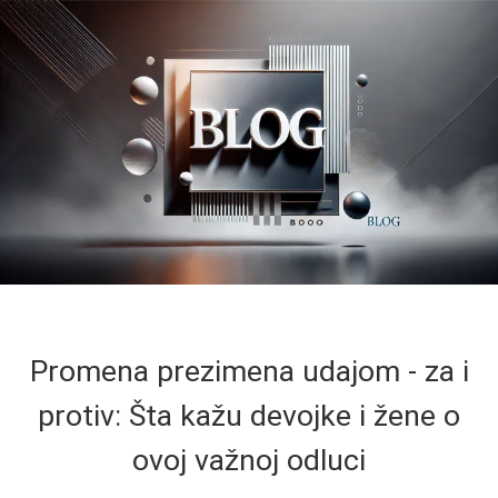
Promena prezimena udajom - za i
protiv: Šta kažu devojke i žene o
ovoj važnoj odluci