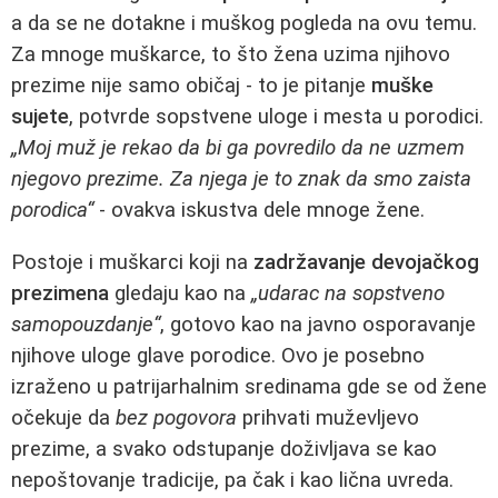
a da se ne dotakne i muškog pogleda na ovu temu.
Za mnoge muškarce, to što žena uzima njihovo
prezime nije samo običaj - to je pitanje
muške
sujete
, potvrde sopstvene uloge i mesta u porodici.
„Moj muž je rekao da bi ga povredilo da ne uzmem
njegovo prezime. Za njega je to znak da smo zaista
porodica“
- ovakva iskustva dele mnoge žene.
Postoje i muškarci koji na
zadržavanje devojačkog
prezimena
gledaju kao na
„udarac na sopstveno
samopouzdanje“
, gotovo kao na javno osporavanje
njihove uloge glave porodice. Ovo je posebno
izraženo u patrijarhalnim sredinama gde se od žene
očekuje da
bez pogovora
prihvati muževljevo
prezime, a svako odstupanje doživljava se kao
nepoštovanje tradicije, pa čak i kao lična uvreda.