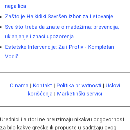
nega lica
Zašto je Halkidiki Savršen Izbor za Letovanje
Sve što treba da znate o madežima: prevencija,
uklanjanje i znaci upozorenja
Estetske Intervencije: Za i Protiv - Kompletan
Vodič
O nama
|
Kontakt
|
Politika privatnosti
|
Uslovi
korišćenja
|
Marketinški servisi
Urednici i autori ne preuzimaju nikakvu odgovornost
za bilo kakve greške ili propuste u sadržaju ovog