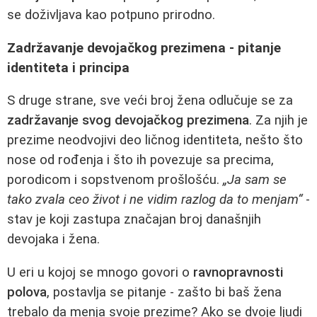
se doživljava kao potpuno prirodno.
Zadržavanje devojačkog prezimena - pitanje
identiteta i principa
S druge strane, sve veći broj žena odlučuje se za
zadržavanje svog devojačkog prezimena
. Za njih je
prezime neodvojivi deo ličnog identiteta, nešto što
nose od rođenja i što ih povezuje sa precima,
porodicom i sopstvenom prošlošću.
„Ja sam se
tako zvala ceo život i ne vidim razlog da to menjam“
-
stav je koji zastupa značajan broj današnjih
devojaka i žena.
U eri u kojoj se mnogo govori o
ravnopravnosti
polova
, postavlja se pitanje - zašto bi baš žena
trebalo da menja svoje prezime? Ako se dvoje ljudi