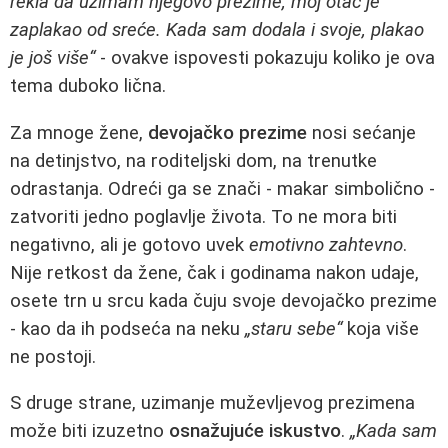
rekla da uzimam njegovo prezime, moj otac je
zaplakao od sreće. Kada sam dodala i svoje, plakao
je još više“
- ovakve ispovesti pokazuju koliko je ova
tema duboko lična.
Za mnoge žene,
devojačko prezime
nosi sećanje
na detinjstvo, na roditeljski dom, na trenutke
odrastanja. Odreći ga se znači - makar simbolično -
zatvoriti jedno poglavlje života. To ne mora biti
negativno, ali je gotovo uvek
emotivno zahtevno
.
Nije retkost da žene, čak i godinama nakon udaje,
osete trn u srcu kada čuju svoje devojačko prezime
- kao da ih podseća na neku
„staru sebe“
koja više
ne postoji.
S druge strane, uzimanje muževljevog prezimena
može biti izuzetno
osnažujuće iskustvo
.
„Kada sam