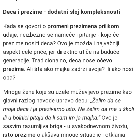
Deca i prezime - dodatni sloj kompleksnosti
Kada se govori o
promeni prezimena prilikom
udaje
, neizbežno se nameće i pitanje - koje će
prezime nositi deca? Ovo je možda i najvažniji
aspekt cele priče, jer direktno utiče na buduće
generacije. Tradicionalno, deca nose
očevo
prezime
. Ali šta ako majka zadrži svoje? Ili ako nosi
oba?
Mnoge žene koje su uzele muževljevo prezime kao
glavni razlog navode upravo decu:
„Želim da se
moja deca i ja prezivamo isto. Ne želim da me u školi
ili u bolnici pitaju da li sam im ja majka.“
Ovo je
sasvim razumljiva briga - u svakodnevnom životu,
isto prezime
olakšava mnoge situacije i otklanja