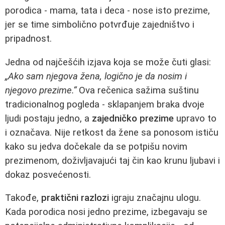
porodica - mama, tata i deca - nose isto prezime,
jer se time simbolično potvrđuje zajedništvo i
pripadnost.
Jedna od najčešćih izjava koja se može čuti glasi:
„Ako sam njegova žena, logično je da nosim i
njegovo prezime.“
Ova rečenica sažima suštinu
tradicionalnog pogleda - sklapanjem braka dvoje
ljudi postaju jedno, a
zajedničko prezime
upravo to
i označava. Nije retkost da žene sa ponosom ističu
kako su jedva dočekale da se potpišu novim
prezimenom, doživljavajući taj čin kao krunu ljubavi i
dokaz posvećenosti.
Takođe,
praktični razlozi
igraju značajnu ulogu.
Kada porodica nosi jedno prezime, izbegavaju se