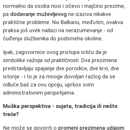
normalno da osoba nosi i očevo i majčino prezime,
pa
dodavanje muževljevog
ne izaziva nikakve
praktične probleme. Na Balkanu, međutim, ovakva
praksa još uvek nailazi na nerazumevanje - od
čuđenja službenika do podsmeha okoline.
Ipak, zagovornice ovog pristupa ističu da je
simbolika važnija od praktičnosti
. Dva prezimena
predstavljaju spajanje dve porodice, dve krvi, dve
istorije - i to je za mnoge dovoljan razlog da se
odluče baš za ovu opciju, uprkos svim
administrativnim peripetijama.
Muška perspektiva - sujeta, tradicija ili nešto
treće?
Ne može se govoriti o
promeni prezimena udajom