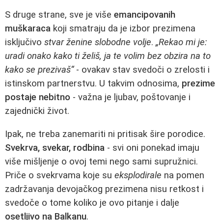
S druge strane, sve je više
emancipovanih
muškaraca
koji smatraju da je izbor prezimena
isključivo
stvar ženine slobodne volje
.
„Rekao mi je:
uradi onako kako ti želiš, ja te volim bez obzira na to
kako se prezivaš“
- ovakav stav svedoči o zrelosti i
istinskom partnerstvu. U takvim odnosima,
prezime
postaje nebitno
- važna je ljubav, poštovanje i
zajednički život.
Ipak, ne treba zanemariti ni pritisak šire porodice.
Svekrva, svekar, rodbina
- svi oni ponekad imaju
više mišljenje o ovoj temi nego sami supružnici.
Priče o svekrvama koje su
eksplodirale
na pomen
zadržavanja devojačkog prezimena nisu retkost i
svedoče o tome koliko je ovo pitanje i dalje
osetljivo na Balkanu
.