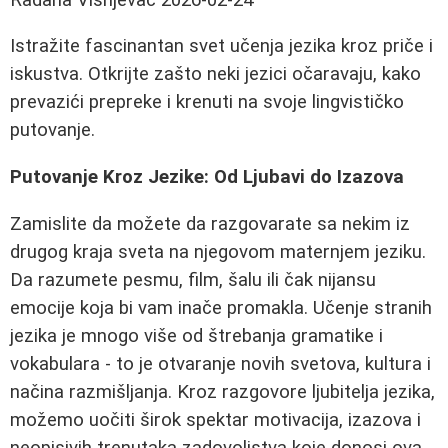
Istražite fascinantan svet učenja jezika kroz priče i
iskustva. Otkrijte zašto neki jezici očaravaju, kako
prevazići prepreke i krenuti na svoje lingvističko
putovanje.
Putovanje Kroz Jezike: Od Ljubavi do Izazova
Zamislite da možete da razgovarate sa nekim iz
drugog kraja sveta na njegovom maternjem jeziku.
Da razumete pesmu, film, šalu ili čak nijansu
emocije koja bi vam inače promakla. Učenje stranih
jezika je mnogo više od štrebanja gramatike i
vokabulara - to je otvaranje novih svetova, kultura i
načina razmišljanja. Kroz razgovore ljubitelja jezika,
možemo uočiti širok spektar motivacija, izazova i
neopisivih trenutaka zadovoljstva koje donosi ova