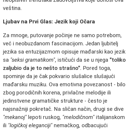
veština.
Ljubav na Prvi Glas: Jezik koji Očara
Za mnoge, putovanje počinje ne samo potrebom,
već i neobuzdanom fascinacijom. Jedan ljubitelj
jezika sa entuzijazmom opisuje mađarski kao jezik
sa
"seksi gramatikom"
, ističući da se u njega
"toliko
zaljubio da je to nešto strašno"
. Pored toga,
spominje da je čak pokvario slušalice slušajući
mađarsku muziku. Ova emotivna povezanost - bilo
zbog porodičnih korena, privlačne melodije ili
jedinstvene gramatičke strukture - često je
najsnažniji pokretač. Na sličan način, drugi se dive
"mekanoj"
lepoti ruskog,
"melodičnom"
italijanskom
ili
"logičkoj eleganciji"
nemačkog, odbacujući