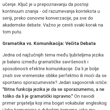
učenje. Ključ je u prepoznavanju da postoji
kontinuum znanja - od razumevanja konteksta u
seriji, preko osnovne konverzacije, pa sve do
akademske debate. Važno je ceniti svaki korak na
tom putu.
Gramatika vs. Komunikacija: Večita Debata
Jedna od najžučnijih tema među ljubiteljima jezika
je balans između gramatičke savršenosti i
sposobnosti efektne komunikacije. Da li je bolje
znati sve vremenske oblike perfektno ili moći da se
spontano sporazumevate? Jedan sagovornik ističe:
"Bitna funkcija jezika je da se sporazumemo, a ne
toliko da li je gramatički ispravno."
On navodi
primer prijatelja koji ima bogat vokabular engleskog
i lako komunicira o dubokim temama, iako mu