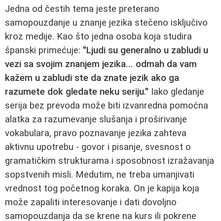
Jedna od čestih tema jeste preterano
samopouzdanje u znanje jezika stečeno isključivo
kroz medije. Kao što jedna osoba koja studira
španski primećuje:
"Ljudi su generalno u zabludi u
vezi sa svojim znanjem jezika... odmah da vam
kažem u zabludi ste da znate jezik ako ga
razumete dok gledate neku seriju."
Iako gledanje
serija bez prevoda može biti izvanredna pomoćna
alatka za razumevanje slušanja i proširivanje
vokabulara, pravo poznavanje jezika zahteva
aktivnu upotrebu - govor i pisanje, svesnost o
gramatičkim strukturama i sposobnost izražavanja
sopstvenih misli. Medutim, ne treba umanjivati
vrednost tog početnog koraka. On je kapija koja
može zapaliti interesovanje i dati dovoljno
samopouzdanja da se krene na kurs ili pokrene