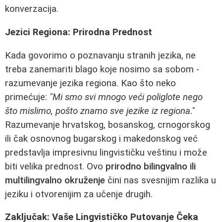
konverzacija.
Jezici Regiona: Prirodna Prednost
Kada govorimo o poznavanju stranih jezika, ne
treba zanemariti blago koje nosimo sa sobom -
razumevanje jezika regiona. Kao što neko
primećuje:
"Mi smo svi mnogo veći poliglote nego
što mislimo, pošto znamo sve jezike iz regiona."
Razumevanje hrvatskog, bosanskog, crnogorskog
ili čak osnovnog bugarskog i makedonskog već
predstavlja impresivnu lingvističku veštinu i može
biti velika prednost. Ovo
prirodno bilingvalno ili
multilingvalno okruženje
čini nas svesnijim razlika u
jeziku i otvorenijim za učenje drugih.
Zaključak: Vaše Lingvističko Putovanje Čeka