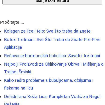
Slanje komentara
Pročitajte i...
Kolagen za lice i telo: Sve što treba da znate
Botox Tretmani: Sve Što Treba da Znate Pre Prve
Aplikacije
Rešavanje hormonskih bubuljica: Saveti i tretmani
Najbolji Proizvodi za Oblikovanje Obrva i Mišljenja o
Trajnoj Šminki
Kako rešiti probleme s bubuljicama, ožiljcima i
flekama na licu
Dehidrirana Koža Lica: Kompletan Vodič za Negu i
Rešenja