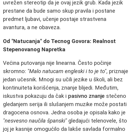
uvrežen stereotip da je ovaj jezik grub. Kada jezik
prestane da bude samo skup pravila i postane
predmet ljubavi, učenje postaje strastvena
avantura, a ne obaveza.
Od "Natucanja" do Tecnog Govora: Realnost
Stepenovanog Napretka
Većina putovanja nije linearna. Često počinje
skromno:
"Malo natucam engleski i to je to"
, priznaje
jedan učesnik. Mnogi su učili jezike u školi, ali bez
kontinuiteta korišćenja, znanje blijedi. Međutim,
iskustva pokazuju da čak i
pasivno znanje
stečeno
gledanjem serija ili slušanjem muzike može postati
dragocena osnova. Jedna osoba je opisala kako je
"nesvesno naučila španski"
gledajući telenovele, što
joj je kasnije omogućilo da lakše savlada formalno