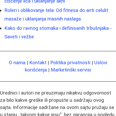
čišćenje lica i uklanjanje akni
Roleri i oblikovanje tela: Od fitnesa do anti celulit
masaže i uklanjanja masnih naslaga
Kako do ravnog stomaka i definisanih trbušnjaka -
Saveti i vežbe
O nama
|
Kontakt
|
Politika privatnosti
|
Uslovi
korišćenja
|
Marketinški servisi
Urednici i autori ne preuzimaju nikakvu odgovornost
za bilo kakve greške ili propuste u sadržaju ovog
sajta. Informacije sadržane na ovom sajtu pružaju se
u stanju „takvom kakve jesu“, bez garancija u pogledu