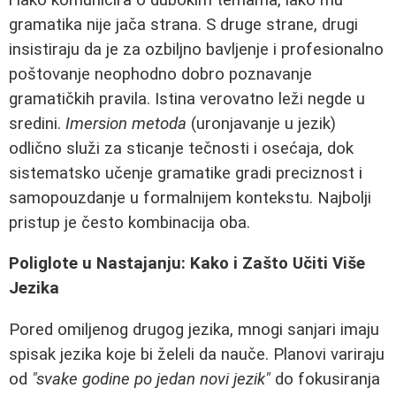
gramatika nije jača strana. S druge strane, drugi
insistiraju da je za ozbiljno bavljenje i profesionalno
poštovanje neophodno dobro poznavanje
gramatičkih pravila. Istina verovatno leži negde u
sredini.
Imersion metoda
(uronjavanje u jezik)
odlično služi za sticanje tečnosti i osećaja, dok
sistematsko učenje gramatike gradi preciznost i
samopouzdanje u formalnijem kontekstu. Najbolji
pristup je često kombinacija oba.
Poliglote u Nastajanju: Kako i Zašto Učiti Više
Jezika
Pored omiljenog drugog jezika, mnogi sanjari imaju
spisak jezika koje bi želeli da nauče. Planovi variraju
od
"svake godine po jedan novi jezik"
do fokusiranja