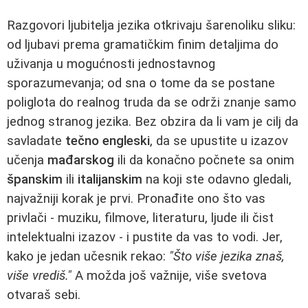
Razgovori ljubitelja jezika otkrivaju šarenoliku sliku:
od ljubavi prema gramatičkim finim detaljima do
uživanja u mogućnosti jednostavnog
sporazumevanja; od sna o tome da se postane
poliglota do realnog truda da se održi znanje samo
jednog stranog jezika. Bez obzira da li vam je cilj da
savladate
tečno engleski
, da se upustite u izazov
učenja
mađarskog
ili da konačno počnete sa onim
španskim
ili
italijanskim
na koji ste odavno gledali,
najvažniji korak je prvi. Pronađite ono što vas
privlači - muziku, filmove, literaturu, ljude ili čist
intelektualni izazov - i pustite da vas to vodi. Jer,
kako je jedan učesnik rekao:
"Što više jezika znaš,
više vrediš."
A možda još važnije, više svetova
otvaraš sebi.