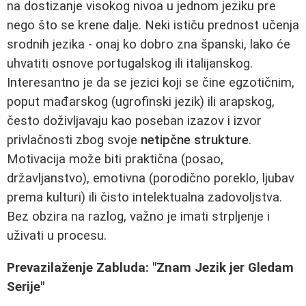
na dostizanje visokog nivoa u jednom jeziku pre
nego što se krene dalje. Neki ističu prednost učenja
srodnih jezika - onaj ko dobro zna španski, lako će
uhvatiti osnove portugalskog ili italijanskog.
Interesantno je da se jezici koji se čine egzotičnim,
poput mađarskog (ugrofinski jezik) ili arapskog,
često doživljavaju kao poseban izazov i izvor
privlačnosti zbog svoje
netipčne strukture
.
Motivacija može biti praktična (posao,
državljanstvo), emotivna (porodično poreklo, ljubav
prema kulturi) ili čisto intelektualna zadovoljstva.
Bez obzira na razlog, važno je imati strpljenje i
uživati u procesu.
Prevazilaženje Zabluda: "Znam Jezik jer Gledam
Serije"