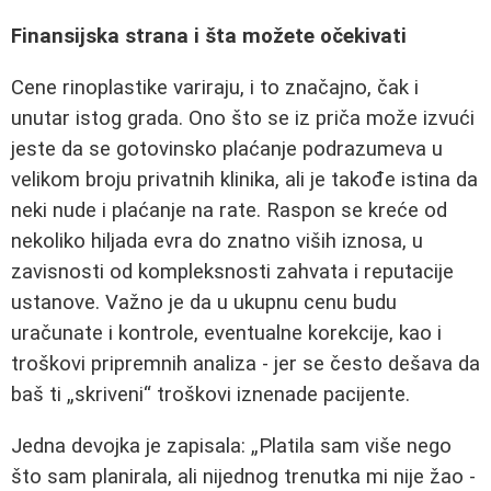
Finansijska strana i šta možete očekivati
Cene rinoplastike variraju, i to značajno, čak i
unutar istog grada. Ono što se iz priča može izvući
jeste da se gotovinsko plaćanje podrazumeva u
velikom broju privatnih klinika, ali je takođe istina da
neki nude i plaćanje na rate. Raspon se kreće od
nekoliko hiljada evra do znatno viših iznosa, u
zavisnosti od kompleksnosti zahvata i reputacije
ustanove. Važno je da u ukupnu cenu budu
uračunate i kontrole, eventualne korekcije, kao i
troškovi pripremnih analiza - jer se često dešava da
baš ti „skriveni“ troškovi iznenade pacijente.
Jedna devojka je zapisala: „Platila sam više nego
što sam planirala, ali nijednog trenutka mi nije žao -