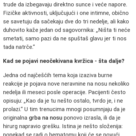
trude da izbegavaju direktno sunce i veće napore.
Fizičke aktivnosti, uključujući i one intimne, obično
se savetuju da sačekaju dve do tri nedelje, ali kako
duhovito kaže jedan od sagovornika: „Ništa ti neće
smetati, samo pazi da ne spuštaš glavu jer ti nos
tada natrče.“
Kad se pojavi neočekivana kvržica - šta dalje?
Jedna od najčešćih tema koja izaziva burne
reakcije je pojava nove neravnine na nosu nekoliko
nedelja ili meseci posle operacije. Pacijenti često
opisuju: „Kao da je tu nešto ostalo, tvrdo je, i ne
prolazi.“ U tim trenucima mnogi posumnjaju da je
originalna
grba na nosu
ponovo izrasla, ili da je
hirurg napravio grešku. Istina je nešto složenija:
ponekad se radi o hematomu koji će se povući,