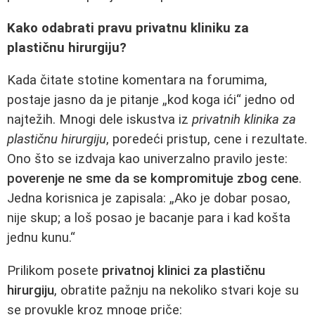
Kako odabrati pravu privatnu kliniku za
plastičnu hirurgiju?
Kada čitate stotine komentara na forumima,
postaje jasno da je pitanje „kod koga ići“ jedno od
najtežih. Mnogi dele iskustva iz
privatnih klinika za
plastičnu hirurgiju
, poredeći pristup, cene i rezultate.
Ono što se izdvaja kao univerzalno pravilo jeste:
poverenje ne sme da se kompromituje zbog cene
.
Jedna korisnica je zapisala: „Ako je dobar posao,
nije skup; a loš posao je bacanje para i kad košta
jednu kunu.“
Prilikom posete
privatnoj klinici za plastičnu
hirurgiju
, obratite pažnju na nekoliko stvari koje su
se provukle kroz mnoge priče: