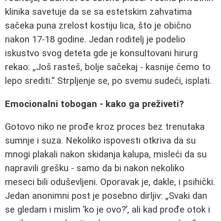
klinika savetuje da se sa estetskim zahvatima
sačeka puna zrelost kostiju lica, što je obično
nakon 17-18 godine. Jedan roditelj je podelio
iskustvo svog deteta gde je konsultovani hirurg
rekao: „Još rasteš, bolje sačekaj - kasnije ćemo to
lepo srediti.“ Strpljenje se, po svemu sudeći, isplati.
Emocionalni tobogan - kako ga preživeti?
Gotovo niko ne prođe kroz proces bez trenutaka
sumnje i suza. Nekoliko ispovesti otkriva da su
mnogi plakali nakon skidanja kalupa, misleći da su
napravili grešku - samo da bi nakon nekoliko
meseci bili oduševljeni. Oporavak je, dakle, i psihički.
Jedan anonimni post je posebno dirljiv: „Svaki dan
se gledam i mislim ’ko je ovo?’, ali kad prođe otok i