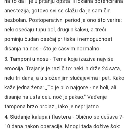
na to da li je u pitanju opšta ili lokalna potencirana
anestezija, gotovo svi se slažu da je sam čin
bezbolan. Postoperativni period je ono što varira:
neki osećaju tupu bol, drugi nikakvu, a treći
pominju čudan osećaj pritiska i nemogućnost
disanja na nos - što je sasvim normalno.
Tamponi u nosu
- Tema koja izaziva najviše
emocija. Trajanje je različito: neki ih drže 24 sata,
neki tri dana, a u složenijim slučajevima i pet. Kako
kaže jedna žena: „To je bilo najgore - ne boli, ali
disanje na usta celu noć je pakao.“ Vađenje
tampona brzo prolazi, iako je neprijatno.
Skidanje kalupa i flastera
- Obično se dešava 7-
10 dana nakon operacije. Mnogi tada dožive šok: