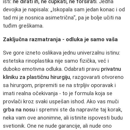
isti:
ne dirati ih, ne čupkati, ne forsirati
. Jedna
devojka je napisala: „Iskopala sam jedan konac i od
tad mi je nosnica asimetrična“, pa je bolje učiti na
tuđim greškama.
Zaključna razmatranja - odluka je samo vaša
Sve gore izneto oslikava jednu univerzalnu istinu:
estetska rinoplastika nije samo fizička, već i
duboko emotivna odluka. Odabrati pravu
privatnu
kliniku za plastičnu hirurgiju
, razgovarati otvoreno
sa hirurgom, pripremiti se na strpljiv oporavak i
imati realna očekivanja - to je formula koja se
provlači kroz svaki uspešan ishod. Ako vas muči
grba na nosu
i spremni ste da napravite taj korak,
neka vam ove anonimne, ali istinite ispovesti budu
svetionik. One ne nude garancije, ali nude ono