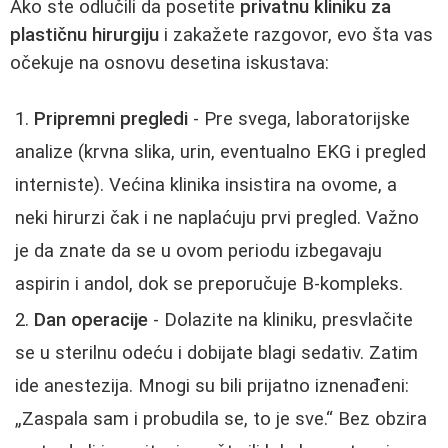
Ako ste odlučili da posetite
privatnu kliniku za
plastičnu hirurgiju
i zakažete razgovor, evo šta vas
očekuje na osnovu desetina iskustava:
Pripremni pregledi
- Pre svega, laboratorijske
analize (krvna slika, urin, eventualno EKG i pregled
interniste). Većina klinika insistira na ovome, a
neki hirurzi čak i ne naplaćuju prvi pregled. Važno
je da znate da se u ovom periodu izbegavaju
aspirin i andol, dok se preporučuje B-kompleks.
Dan operacije
- Dolazite na kliniku, presvlačite
se u sterilnu odeću i dobijate blagi sedativ. Zatim
ide anestezija. Mnogi su bili prijatno iznenađeni:
„Zaspala sam i probudila se, to je sve.“ Bez obzira