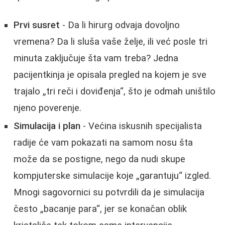
Prvi susret
- Da li hirurg odvaja dovoljno
vremena? Da li sluša vaše želje, ili već posle tri
minuta zaključuje šta vam treba? Jedna
pacijentkinja je opisala pregled na kojem je sve
trajalo „tri reči i doviđenja“, što je odmah uništilo
njeno poverenje.
Simulacija i plan
- Većina iskusnih specijalista
radije će vam pokazati na samom nosu šta
može da se postigne, nego da nudi skupe
kompjuterske simulacije koje „garantuju“ izgled.
Mnogi sagovornici su potvrdili da je simulacija
često „bacanje para“, jer se konačan oblik