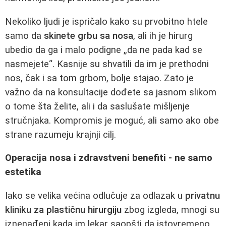
Nekoliko ljudi je ispričalo kako su prvobitno htele
samo da
skinete grbu sa nosa
, ali ih je hirurg
ubedio da ga i malo podigne „da ne pada kad se
nasmejete“. Kasnije su shvatili da im je prethodni
nos, čak i sa tom grbom, bolje stajao. Zato je
važno da na konsultacije dođete sa jasnom slikom
o tome šta želite, ali i da saslušate mišljenje
stručnjaka. Kompromis je moguć, ali samo ako obe
strane razumeju krajnji cilj.
Operacija nosa i zdravstveni benefiti - ne samo
estetika
Iako se velika većina odlučuje za odlazak u
privatnu
kliniku za plastičnu hirurgiju
zbog izgleda, mnogi su
iznenađeni kada im lekar saopšti da istovremeno