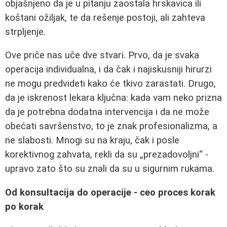
objašnjeno da je u pitanju zaostala hrskavica ili
koštani ožiljak, te da rešenje postoji, ali zahteva
strpljenje.
Ove priče nas uče dve stvari. Prvo, da je svaka
operacija individualna, i da čak i najiskusniji hirurzi
ne mogu predvideti kako će tkivo zarastati. Drugo,
da je iskrenost lekara ključna: kada vam neko prizna
da je potrebna dodatna intervencija i da ne može
obećati savršenstvo, to je znak profesionalizma, a
ne slabosti. Mnogi su na kraju, čak i posle
korektivnog zahvata, rekli da su „prezadovoljni“ -
upravo zato što su znali da su u sigurnim rukama.
Od konsultacija do operacije - ceo proces korak
po korak