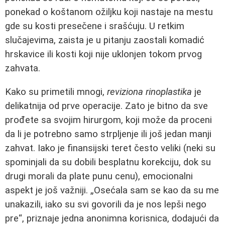
ponekad o koštanom ožiljku koji nastaje na mestu
gde su kosti presečene i srašćuju. U retkim
slučajevima, zaista je u pitanju zaostali komadić
hrskavice ili kosti koji nije uklonjen tokom prvog
zahvata.
Kako su primetili mnogi,
reviziona rinoplastika
je
delikatnija od prve operacije. Zato je bitno da sve
prođete sa svojim hirurgom, koji može da proceni
da li je potrebno samo strpljenje ili još jedan manji
zahvat. Iako je finansijski teret često veliki (neki su
spominjali da su dobili besplatnu korekciju, dok su
drugi morali da plate punu cenu), emocionalni
aspekt je još važniji. „Osećala sam se kao da su me
unakazili, iako su svi govorili da je nos lepši nego
pre“, priznaje jedna anonimna korisnica, dodajući da