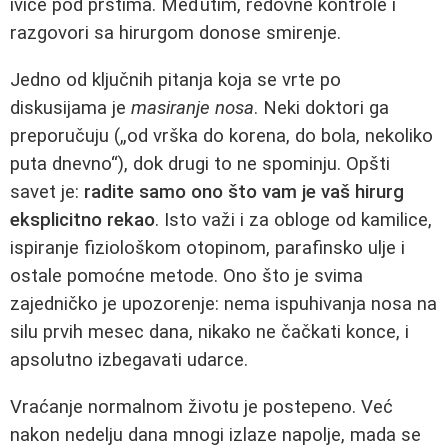
ivice pod prstima. Međutim, redovne kontrole i
razgovori sa hirurgom donose smirenje.
Jedno od ključnih pitanja koja se vrte po
diskusijama je
masiranje nosa
. Neki doktori ga
preporučuju („od vrška do korena, do bola, nekoliko
puta dnevno“), dok drugi to ne spominju. Opšti
savet je:
radite samo ono što vam je vaš hirurg
eksplicitno rekao
. Isto važi i za obloge od kamilice,
ispiranje fiziološkom otopinom, parafinsko ulje i
ostale pomoćne metode. Ono što je svima
zajedničko je upozorenje: nema ispuhivanja nosa na
silu prvih mesec dana, nikako ne čačkati konce, i
apsolutno izbegavati udarce.
Vraćanje normalnom životu je postepeno. Već
nakon nedelju dana mnogi izlaze napolje, mada se