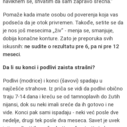
naviknem se, shvatim da sam zapravo srećna.“
Pomaže kada imate osobu od poverenja koja vas
podseća da je otok privremen. Takođe, setite se da
je nos još mesecima „živ“ - menja se, smanjuje,
dobija konačne konture. Zato je preporuka svih
iskusnih:
ne sudite o rezultatu pre 6, pa ni pre 12
meseci
.
Da li su konci i podlivi zaista strašni?
Podlivi (modrice) i konci (šavovi) spadaju u
najčešće strahove. Iz priča se vidi da podlivi obično
traju 7-14 dana i kreću se od tamnoplavih do žutih
nijansi, dok su neki imali sreće da ih gotovo i ne
vide. Konci pak sami ispadaju - neki već posle dve
nedelje, drugi tek posle dva meseca. Savet je uvek