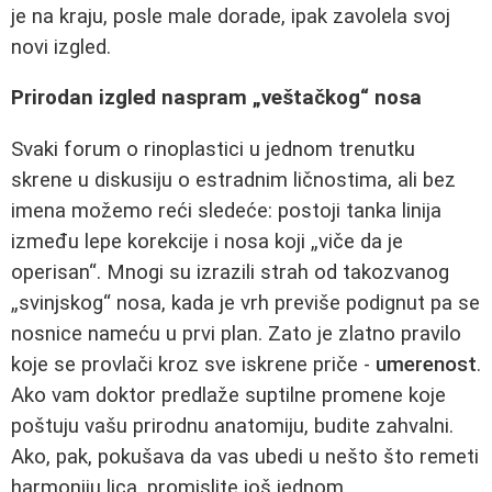
je na kraju, posle male dorade, ipak zavolela svoj
novi izgled.
Prirodan izgled naspram „veštačkog“ nosa
Svaki forum o rinoplastici u jednom trenutku
skrene u diskusiju o estradnim ličnostima, ali bez
imena možemo reći sledeće: postoji tanka linija
između lepe korekcije i nosa koji „viče da je
operisan“. Mnogi su izrazili strah od takozvanog
„svinjskog“ nosa, kada je vrh previše podignut pa se
nosnice nameću u prvi plan. Zato je zlatno pravilo
koje se provlači kroz sve iskrene priče -
umerenost
.
Ako vam doktor predlaže suptilne promene koje
poštuju vašu prirodnu anatomiju, budite zahvalni.
Ako, pak, pokušava da vas ubedi u nešto što remeti
harmoniju lica, promislite još jednom.