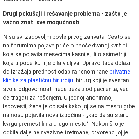
Drugi pokušaji i rešavanje problema - zašto je
važno znati sve mogućnosti
Nisu svi zadovoljni posle prvog zahvata. Često se
na forumima pojave priče o neočekivanoj kvržici
koja se pojavila mesecima kasnije, ili o asimetriji
koja u početku nije bila vidljiva. Upravo tada dolazi
do izražaja prednost odabira renomirane
privatne
klinike za plastičnu hirurgiju
: hirurg koji je svestan
svoje odgovornosti neće bežati od pacijenta, već
će tragati za rešenjem. U jednoj anonimnoj
ispovesti, žena je opisala kako joj se na mestu grbe
na nosu pojavila nova izbočina - „kao da su staru
kvrgu premestili na drugo mesto“. Nakon što je
odbila dalje neinvazivne tretmane, otvoreno joj je