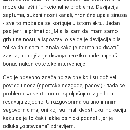
može da reši i funkcionalne probleme. Devijacija
septuma, suženi nosni kanali, hronične upale sinusa
- sve to može da se koriguje u istom aktu. Jedan
pacijent je primetio: „Mislila sam da imam samo
grbu na nosu
, a ispostavilo se da je devijacija bila
tolika da nisam ni znala kako je normalno disati.“ I
zaista, poboljšanje disanja neretko bude najlepši
bonus nakon estetske intervencije.
Ovo je posebno značajno za one koji su doživeli
povredu nosa (sportske nezgode, padovi) - tada se
problemi sa septomom i spoljašnjim izgledom
rešavaju zajedno. U razgovorima sa anonimnim
sagovornicima, oni koji su imali dvostruku indikaciju
kažu da je to čak i lakše psihički podneti, jer je
odluka „opravdana“ zdravljem.