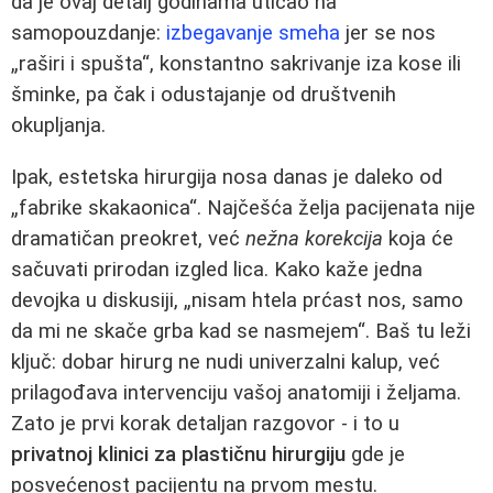
da je ovaj detalj godinama uticao na
samopouzdanje:
izbegavanje smeha
jer se nos
„raširi i spušta“, konstantno sakrivanje iza kose ili
šminke, pa čak i odustajanje od društvenih
okupljanja.
Ipak, estetska hirurgija nosa danas je daleko od
„fabrike skakaonica“. Najčešća želja pacijenata nije
dramatičan preokret, već
nežna korekcija
koja će
sačuvati prirodan izgled lica. Kako kaže jedna
devojka u diskusiji, „nisam htela prćast nos, samo
da mi ne skače grba kad se nasmejem“. Baš tu leži
ključ: dobar hirurg ne nudi univerzalni kalup, već
prilagođava intervenciju vašoj anatomiji i željama.
Zato je prvi korak detaljan razgovor - i to u
privatnoj klinici za plastičnu hirurgiju
gde je
posvećenost pacijentu na prvom mestu.