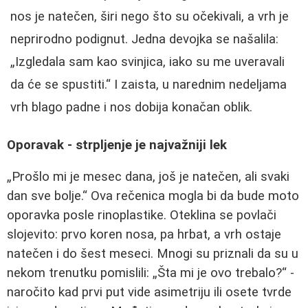
nos je natečen, širi nego što su očekivali, a vrh je
neprirodno podignut. Jedna devojka se našalila:
„Izgledala sam kao svinjica, iako su me uveravali
da će se spustiti.“ I zaista, u narednim nedeljama
vrh blago padne i nos dobija konačan oblik.
Oporavak - strpljenje je najvažniji lek
„Prošlo mi je mesec dana, još je natečen, ali svaki
dan sve bolje.“ Ova rečenica mogla bi da bude moto
oporavka posle rinoplastike. Oteklina se povlači
slojevito: prvo koren nosa, pa hrbat, a vrh ostaje
natečen i do šest meseci. Mnogi su priznali da su u
nekom trenutku pomislili: „Šta mi je ovo trebalo?“ -
naročito kad prvi put vide asimetriju ili osete tvrde