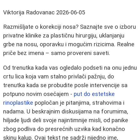
Viktorija Radovanac
2026-06-05
Razmišljate o korekciji nosa? Saznajte sve o izboru
privatne klinike za plastičnu hirurgiju, uklanjanju
grbe na nosu, oporavku i mogućim rizicima. Realne
priče bez imena – samo provereni saveti.
Od trenutka kada vas ogledalo podseti na onu jednu
crtu lica koja vam stalno privlači pažnju, do
trenutka kada se probudite posle intervencije sa
potpuno novim osećajem -
put do estetske
rinoplastike
popločan je pitanjima, strahovima i
nadama. U beskrajnim diskusijama na forumima,
hiljade ljudi deli svoje najintimnije misli, od panike
zbog podliva do presrećnih uzvika kad konačno
skinu kalup. Ovaj tekst ne sadrži nijedno ime,