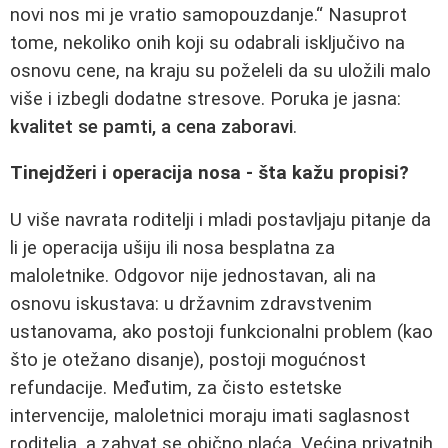
novi nos mi je vratio samopouzdanje.“ Nasuprot
tome, nekoliko onih koji su odabrali isključivo na
osnovu cene, na kraju su poželeli da su uložili malo
više i izbegli dodatne stresove. Poruka je jasna:
kvalitet se pamti, a cena zaboravi
.
Tinejdžeri i operacija nosa - šta kažu propisi?
U više navrata roditelji i mladi postavljaju pitanje da
li je operacija ušiju ili nosa besplatna za
maloletnike. Odgovor nije jednostavan, ali na
osnovu iskustava: u državnim zdravstvenim
ustanovama, ako postoji funkcionalni problem (kao
što je otežano disanje), postoji mogućnost
refundacije. Međutim, za čisto estetske
intervencije, maloletnici moraju imati saglasnost
roditelja, a zahvat se obično plaća. Većina privatnih