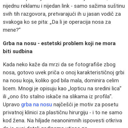
nijednu reklamu i nijedan link - samo sažima suštinu
svih tih razgovora, pretvarajući ih u jasan vodič za
svakoga ko se pita: „Da li je operacija nosa za
mene?“
Grba na nosu - estetski problem koji ne mora
biti sudbina
Kada neko kaže da mrzi da se fotografiše zbog
nosa, gotovo uvek priča o onoj karakterističnoj grbi
na nosu koja, koliko god bila mala, dominira celim
licem. Mnogi je opisuju kao „lopticu na sredini lica“
ili „ono što stalno iskače na slikama iz profila“.
Upravo
grba na nosu
najčešći je motiv za posetu
privatnoj klinici za plastičnu hirurgiju - i to ne samo
kod žena. Na hiljade neanonimnih ispovesti otkriva