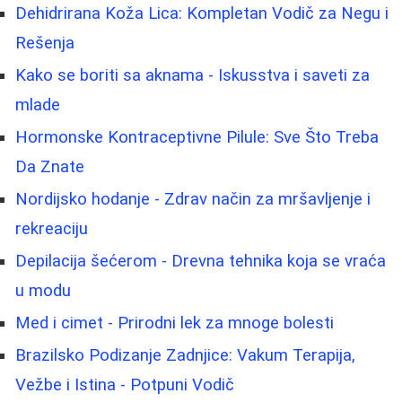
Dehidrirana Koža Lica: Kompletan Vodič za Negu i
Rešenja
Kako se boriti sa aknama - Iskusstva i saveti za
mlade
Hormonske Kontraceptivne Pilule: Sve Što Treba
Da Znate
Nordijsko hodanje - Zdrav način za mršavljenje i
rekreaciju
Depilacija šećerom - Drevna tehnika koja se vraća
u modu
Med i cimet - Prirodni lek za mnoge bolesti
Brazilsko Podizanje Zadnjice: Vakum Terapija,
Vežbe i Istina - Potpuni Vodič