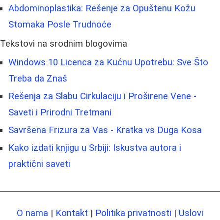
Abdominoplastika: Rešenje za Opuštenu Kožu
Stomaka Posle Trudnoće
Tekstovi na srodnim blogovima
Windows 10 Licenca za Kućnu Upotrebu: Sve Što
Treba da Znaš
Rešenja za Slabu Cirkulaciju i Proširene Vene -
Saveti i Prirodni Tretmani
Savršena Frizura za Vas - Kratka vs Duga Kosa
Kako izdati knjigu u Srbiji: Iskustva autora i
praktični saveti
O nama
|
Kontakt
|
Politika privatnosti
|
Uslovi