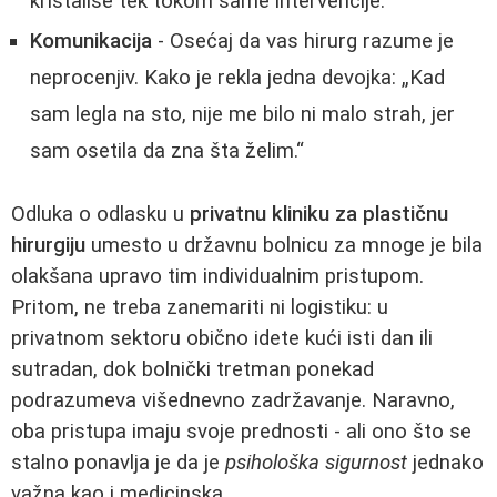
kristališe tek tokom same intervencije.
Komunikacija
- Osećaj da vas hirurg razume je
neprocenjiv. Kako je rekla jedna devojka: „Kad
sam legla na sto, nije me bilo ni malo strah, jer
sam osetila da zna šta želim.“
Odluka o odlasku u
privatnu kliniku za plastičnu
hirurgiju
umesto u državnu bolnicu za mnoge je bila
olakšana upravo tim individualnim pristupom.
Pritom, ne treba zanemariti ni logistiku: u
privatnom sektoru obično idete kući isti dan ili
sutradan, dok bolnički tretman ponekad
podrazumeva višednevno zadržavanje. Naravno,
oba pristupa imaju svoje prednosti - ali ono što se
stalno ponavlja je da je
psihološka sigurnost
jednako
važna kao i medicinska.