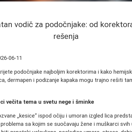
an vodič za podočnjake: od korektora
rešenja
026-06-11
rijete podočnjake najboljim korektorima i kako hemijski 
lica, dermapen i podizanje kapaka mogu trajno rešiti ta
ci večita tema u svetu nege i šminke
zvane „kesice“ ispod očiju i umoran izgled lica predsta
 problema sa kojim se suočavaju žene i muškarci svih 