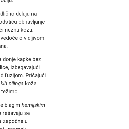
očiju.
odlično deluju na
odstiču obnavljanje
ući nežnu kožu.
 svedoče o vidljivom
ana.
a donje kapke bez
lice, izbegavajući
 difuzijom. Pričajući
kih pilinga
koža
 težimo.
se blagim
hemijskim
a
rešavaju se
a
započne u