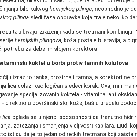
mesecima, direktno u salonu, gde terapeut određuje br
injanja bilo kakvog
hemijskog pilinga
, neophodno je det
skog pilinga
sledi faza oporavka koja traje nekoliko da
rezultati bivaju izraženiji kada se tretmani kombinuju
 serije
hemijskih pilingova
, koža postaje blistavija, a p
i potrebu za debelim slojem korektora.
 vitaminski koktel u borbi protiv tamnih kolutova
čiju izrazito tanka, prozirna i tamna, a korektori ne p
ja lica
dolazi kao logičan sledeći korak. Ovaj minimaln
vanje specijalizovanih koktela - vitamina, antioksidan
e - direktno u površinski sloj kože, baš u predelu podoč
 lica
ogleda se u njenoj sposobnosti da trenutno hidrira 
nja, zatezanja i smanjenja vidljivosti kapilara. Ljudi koj
to ističu da je to jedan od retkih tretmana koji zaista m