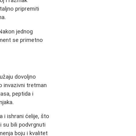
oj i razmak
aljno pripremiti
na.
. Nakon jednog
igment se primetno
ružaju dovoljno
o invazivni tretman
asa, peptida i
njaka.
i ishrani ćelije, što
i su bili podvrgnuti
enja boju i kvalitet