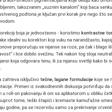
sa braon-smeđim pigmentacijama koje deluju kao umor
ubljenim, takozvanim „suznim kanalom“ koji baca senku
pstvenog podtona je ključan prvi korak pre nego što 
izvodom.
orekciji boja je jednostavno - koristimo
kontrastne to
ake idealni su korektori koji vuku na narandžasto, kajsij
nove preporučuju se nijanse sa roze, pa čak i blago l
javost“ i lice dobilo svežinu. Tek nakon tog sloja neutra
ijansi koja odgovara tenu, ili za nijansu svetliji kako bi
.
a zahteva isključivo
tečne, lagane formulacije
koje se n
 iritacije. Primeri iz svakodnevnih diskusija potvrđuju da
i u roll-on pakovanju ili oni sa aplikatorom u obliku če
prot tome, teški štapići i kremaste kamufažne smes
ju godine, pa se rezervišu samo za prekrivanje crvenila