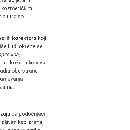
tacije, ali i
u kozmetičkim
e i trajno
ćastih
korektora
koji
iše ljudi okreće se
pije lica
,
itet kože i eliminišu
diti obe strane
azumevanja
ežama.
azuju da podočnjaci
dljivim kapilarima,