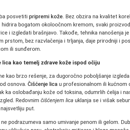
ba posvetiti
pripremi kože
. Bez obzira na kvalitet kore
 ne hidrira bogatom okoloočnom kremom, svaki proizv
rice i izgledati brašnjavo. Takođe, tehnika nanošenja j
prstom, bez razvlačenja i trljanja, daje prirodniji i post
com ili sunđerom.
e lica kao temelj zdrave kože ispod očiju
ine kao brzo rešenje, za dugoročno poboljšanje izgled
i od osnova.
Čišćenje lica
u profesionalnom ili kućnom 
ak ka oslobađanju kože od toksina, odumrlih ćelija i na
izgled. Redovnim
čišćenjem lica
uklanja se i višak sebu
ajsvetliju put.
ne podrazumeva samo umivanje penom ili gelom. Du