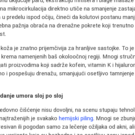
u uključuje paru, ekstrakciju mitisera i blage masaže
ana mikrocirkulacija direktno utiče na smanjenje zastaj
a u predelu ispod očiju, čineći da kolutovi postanu man
bna pažnja obraća na drenažne pokrete koji trenutno r
st.
, koža je znatno prijemčivija za hranljive sastojke. To j
krema namenjenih baš okoloočnoj regiji. Mnogi stručn
ti proizvodima koji sadrže kofein, vitamin K i hijaluron
vno i pospešuju drenažu, smanjujući osetljivo tamnjenje
idanje umora sloj po sloj
edovno čišćenje nisu dovoljni, na scenu stupaju tehnol
najtraženijih je svakako
hemijski piling
. Mnogi se zbunju
gresivan ili pogodan samo za lečenje ožiljaka od akni, ali