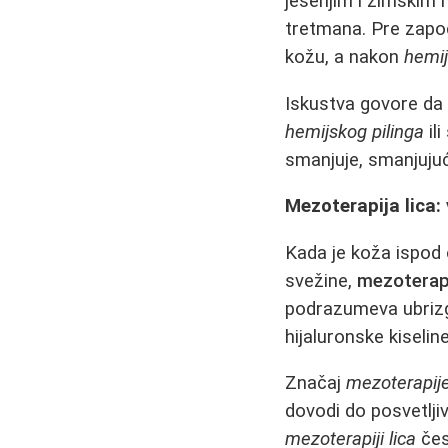
jesenjim i zimskim 
tretmana. Pre započ
kožu, a nakon
hemij
Iskustva govore da 
hemijskog pilinga
ili
smanjuje, smanjujuć
Mezoterapija lica:
Kada je koža ispod o
svežine,
mezoterapi
podrazumeva ubrizga
hijaluronske kiselin
Značaj
mezoterapije
dovodi do posvetljiva
mezoterapiji lica
čes