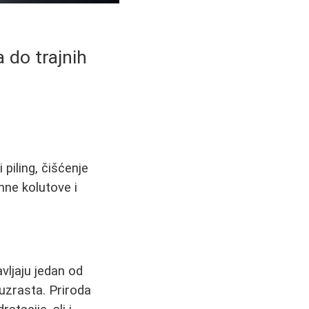
 do trajnih
piling, čišćenje
mne kolutove i
vljaju jedan od
uzrasta. Priroda