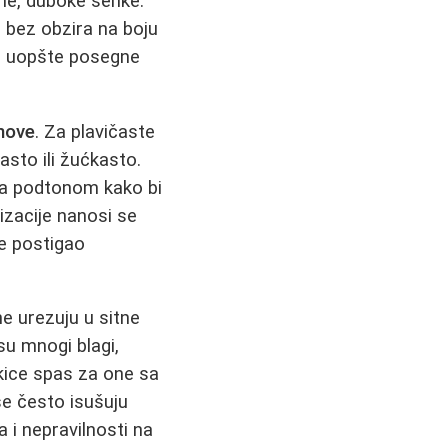
ne, duboke senke.
 bez obzira na boju
se uopšte posegne
nove
. Za plavičaste
asto ili žućkasto.
ila podtonom kako bi
lizacije nanosi se
 se postigao
e urezuju u sitne
 su mnogi blagi,
tkice spas za one sa
e često isušuju
 i nepravilnosti na