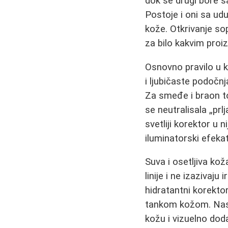
dok se drugi bore 
Postoje i oni sa ud
kože. Otkrivanje so
za bilo kakvim pro
Osnovno pravilo u k
i ljubičaste podočnj
Za smeđe i braon to
se neutralisala „prl
svetliji korektor u n
iluminatorski efekat
Suva i osetljiva kož
linije i ne izazivaju
hidratantni korektor
tankom kožom. Nasu
kožu i vizuelno doda