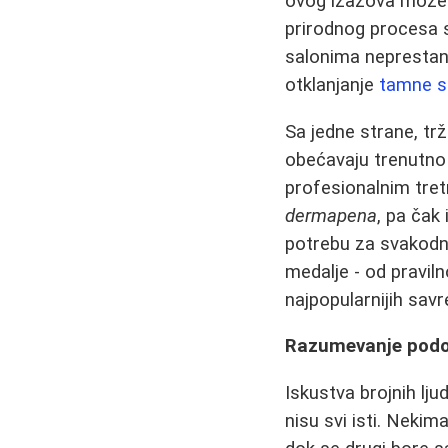
ovog izazova može bi
prirodnog procesa 
salonima neprestano
otklanjanje
tamne s
Sa jedne strane, tr
obećavaju trenutno p
profesionalnim tr
dermapena
, pa čak 
potrebu za svakodn
medalje - od pravil
najpopularnijih sav
Razumevanje podočn
Iskustva brojnih lj
nisu svi isti. Nekim