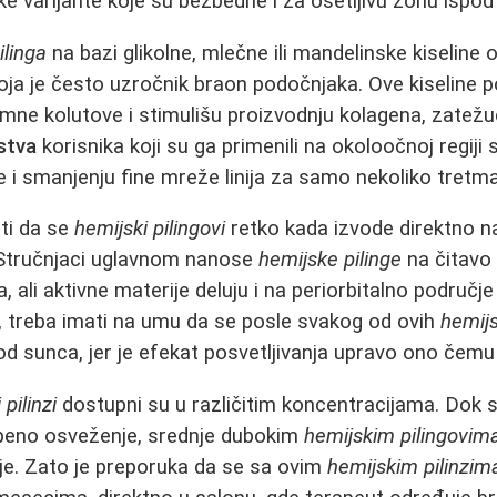
ke varijante koje su bezbedne i za osetljivu zonu ispod 
ilinga
na bazi glikolne, mlečne ili mandelinske kiseline 
oja je često uzročnik braon podočnjaka. Ove kiseline p
 tamne kolutove i stimulišu proizvodnju kolagena, zatež
ustva
korisnika koji su ga primenili na okoloočnoj regiji
e i smanjenju fine mreže linija za samo nekoliko tretm
ti da se
hemijski pilingovi
retko kada izvode direktno n
 Stručnjaci uglavnom nanose
hemijske pilinge
na čitavo 
, ali aktivne materije deluju i na periorbitalno područje
, treba imati na umu da se posle svakog od ovih
hemijs
 od sunca, jer je efekat posvetljivanja upravo ono čemu
 pilinzi
dostupni su u različitim koncentracijama. Dok 
peno osveženje, srednje dubokim
hemijskim pilingovim
je. Zato je preporuka da se sa ovim
hemijskim pilinzim