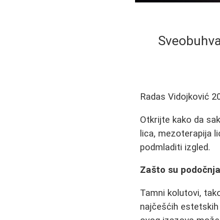
Sveobuhvat
Radas Vidojković
2
Otkrijte kako da sak
lica, mezoterapija 
podmladiti izgled.
Zašto su podočnja
Tamni kolutovi, tako
najčešćih estetskih