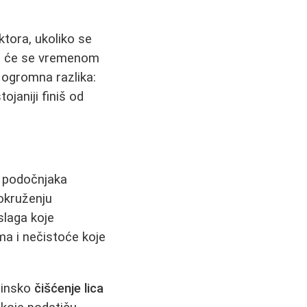
ktora, ukoliko se
od će se vremenom
e ogromna razlika:
ojaniji finiš od
a podočnjaka
okruženju
slaga koje
ma i nečistoće koje
binsko
čišćenje lica