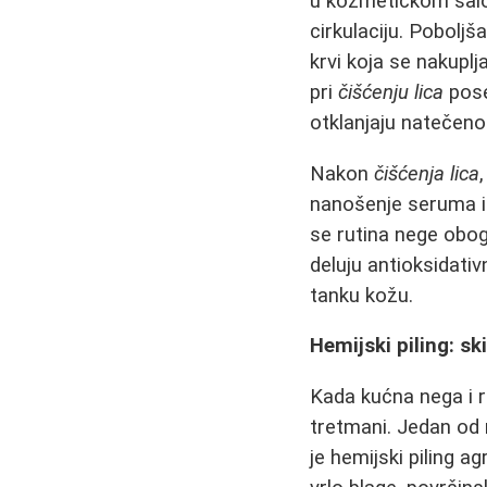
u kozmetičkom salon
cirkulaciju. Poboljš
krvi koja se nakuplj
pri
čišćenju lica
pose
otklanjaju natečeno
Nakon
čišćenja lica
nanošenje seruma i 
se rutina nege oboga
deluju antioksidati
tanku kožu.
Hemijski piling: sk
Kada kućna nega i r
tretmani. Jedan od 
je hemijski piling a