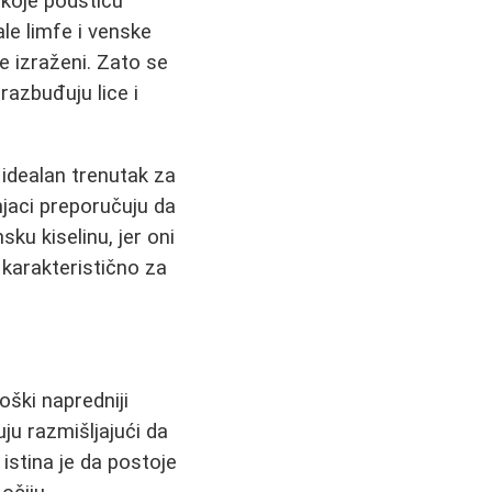
 koje podstiču
ale limfe i venske
je izraženi. Zato se
azbuđuju lice i
e idealan trenutak za
jaci preporučuju da
sku kiselinu, jer oni
 karakteristično za
oški napredniji
ju razmišljajući da
 istina je da postoje