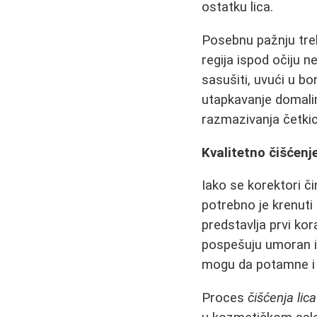
ostatku lica.
Posebnu pažnju tre
regija ispod očiju
sasušiti, uvući u bo
utapkavanje domalim 
razmazivanja četki
Kvalitetno čišćenj
Iako se korektori č
potrebno je krenut
predstavlja prvi kor
pospešuju umoran 
mogu da potamne i n
Proces
čišćenja lica