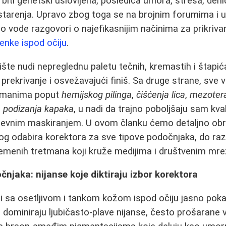
ti genetski uslovljena, posledica umora, stresa, dehidra
starenja. Upravo zbog toga se na brojnim forumima i 
 vode razgovori o najefikasnijim načinima za prikrivanj
enke ispod očiju
.
žište nudi nepreglednu paletu tečnih, kremastih i štapi
rekrivanje i osvežavajući finiš. Sa druge strane, sve v
etmanima poput
hemijskog pilinga
,
čišćenja lica
,
mezotera
i
podizanja kapaka
, u nadi da trajno poboljšaju sam kval
evnim maskiranjem. U ovom članku ćemo detaljno obra
nog odabira korektora za sve tipove podočnjaka, do r
remenih tretmana koji kruže medijima i društvenim mr
jaka: nijanse koje diktiraju izbor korektora
udi sa osetljivom i tankom kožom ispod očiju jasno pok
a dominiraju ljubičasto-plave nijanse, često prošarane vi