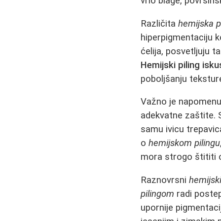
vrlo blage, površins
Različita
hemijska p
hiperpigmentaciju k
ćelija, posvetljuju
Hemijski piling isk
poboljšanju tekstur
Važno je napomenu
adekvatne zaštite.
samu ivicu trepavica
o
hemijskom pilingu
mora strogo štititi
Raznovrsni
hemijski
pilingom
radi poste
upornije pigmentaci