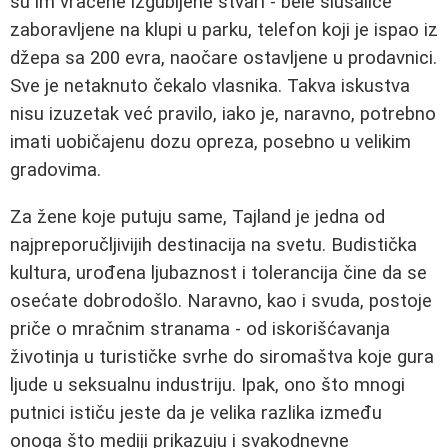
su im vraćene izgubljene stvari - bele slušalice
zaboravljene na klupi u parku, telefon koji je ispao iz
džepa sa 200 evra, naočare ostavljene u prodavnici.
Sve je netaknuto čekalo vlasnika. Takva iskustva
nisu izuzetak već pravilo, iako je, naravno, potrebno
imati uobičajenu dozu opreza, posebno u velikim
gradovima.
Za žene koje putuju same, Tajland je jedna od
najpreporučljivijih destinacija na svetu. Budistička
kultura, urođena ljubaznost i tolerancija čine da se
osećate dobrodošlo. Naravno, kao i svuda, postoje
priče o mračnim stranama - od iskorišćavanja
životinja u turističke svrhe do siromaštva koje gura
ljude u seksualnu industriju. Ipak, ono što mnogi
putnici ističu jeste da je velika razlika između
onoga što mediji prikazuju i svakodnevne