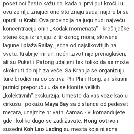
posetioci često kažu da, kada bi prvi put kročili u
ovu zemlju znajući ono što znaju sada, najpre bi se
uputili u
Krabi
. Ova provincija na jugu nudi najveću
koncentraciju onih „Kodak momenata“ - krečnjačke
stene koje izranjaju iz tirkiznog mora, skrivene
lagune i
plaža Railay
, jedna od najslikovitijih na
svetu. Krabi je miran, noćni život nije prenaglašen,
ali su Puket i Patong udaljeni tek toliko da se može
skoknuti do njih za veče. Sa Krabija se organizuju
ture brodićima do ostrva Phi Phi i Hong, ali iskusni
putnici preporučuju da se klonite velikih
„kolektivnih“ ekskurzija. Umesto da vas voze kao u
cirkusu i pokažu
Maya Bay
sa distance od pedeset
metara, unajmite privatni čamac - vi komandujete
gde i koliko dugo se zadržavate.
Hong ostrvo
i
susedni
Koh Lao Lading
su mesta koja nijedna