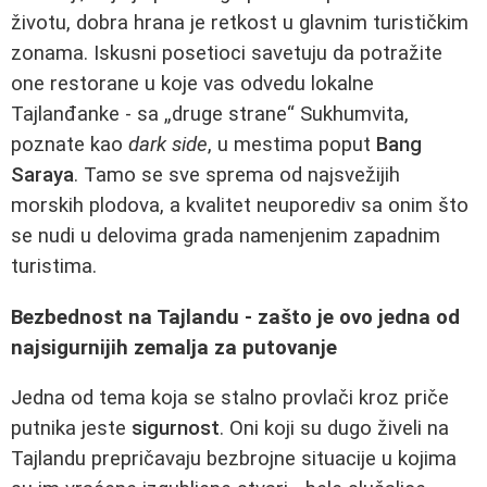
životu, dobra hrana je retkost u glavnim turističkim
zonama. Iskusni posetioci savetuju da potražite
one restorane u koje vas odvedu lokalne
Tajlanđanke - sa „druge strane“ Sukhumvita,
poznate kao
dark side
, u mestima poput
Bang
Saraya
. Tamo se sve sprema od najsvežijih
morskih plodova, a kvalitet neuporediv sa onim što
se nudi u delovima grada namenjenim zapadnim
turistima.
Bezbednost na Tajlandu - zašto je ovo jedna od
najsigurnijih zemalja za putovanje
Jedna od tema koja se stalno provlači kroz priče
putnika jeste
sigurnost
. Oni koji su dugo živeli na
Tajlandu prepričavaju bezbrojne situacije u kojima