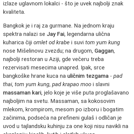
izlaze uglavnom lokalci - što je uvek najbolji znak
kvaliteta.
Bangkok je i raj za gurmane. Na jednom kraju
spektra nalazi se
Jay Fai
, legendarna ulična
kuharica čiji
omlet od krabe
i suvi
tom yum kung
nose Mišelinovu zvezdu; na drugom,
Gaggan
,
najbolji restoran u Aziji, gde večeru treba
rezervisati mesecima unapred. Ipak, srce
bangkoške hrane kuca na
uličnim tezgama
-
pad
thai
,
tom yum kung
,
pad krapao moo
i slavni
massaman kari
, jelo koje je više puta proglašavano
najboljim na svetu. Massaman, sa kokosovim
mlekom, krompirom, mesom po izboru i bogatim
začinima, podseća na prefineni gulaš i odličan je
uvod u tajlandsku kuhinju za one koji nisu navikli na