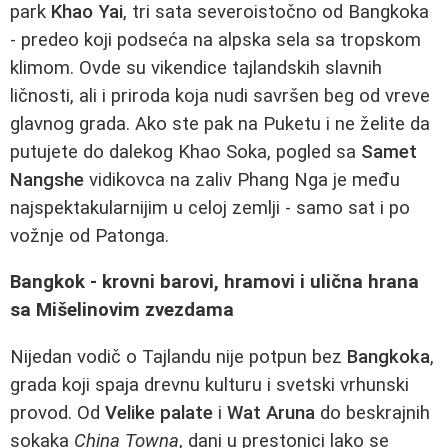
park
Khao Yai
, tri sata severoistočno od Bangkoka
- predeo koji podseća na alpska sela sa tropskom
klimom. Ovde su vikendice tajlandskih slavnih
ličnosti, ali i priroda koja nudi savršen beg od vreve
glavnog grada. Ako ste pak na Puketu i ne želite da
putujete do dalekog Khao Soka, pogled sa
Samet
Nangshe
vidikovca na zaliv Phang Nga je među
najspektakularnijim u celoj zemlji - samo sat i po
vožnje od Patonga.
Bangkok - krovni barovi, hramovi i ulična hrana
sa Mišelinovim zvezdama
Nijedan vodič o Tajlandu nije potpun bez
Bangkoka
,
grada koji spaja drevnu kulturu i svetski vrhunski
provod. Od
Velike palate
i
Wat Aruna
do beskrajnih
sokaka
China Towna
, dani u prestonici lako se