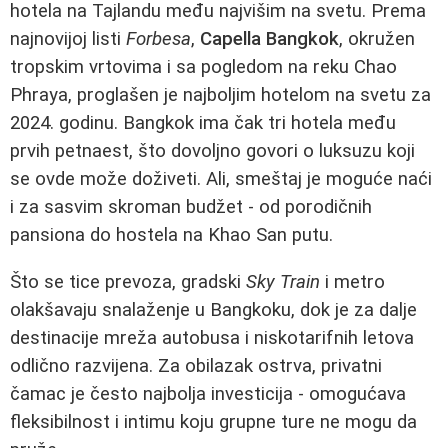
hotela na Tajlandu među najvišim na svetu. Prema
najnovijoj listi
Forbesa
,
Capella Bangkok
, okružen
tropskim vrtovima i sa pogledom na reku Chao
Phraya, proglašen je najboljim hotelom na svetu za
2024. godinu. Bangkok ima čak tri hotela među
prvih petnaest, što dovoljno govori o luksuzu koji
se ovde može doživeti. Ali, smeštaj je moguće naći
i za sasvim skroman budžet - od porodičnih
pansiona do hostela na Khao San putu.
Što se tice prevoza, gradski
Sky Train
i metro
olakšavaju snalaženje u Bangkoku, dok je za dalje
destinacije mreža autobusa i niskotarifnih letova
odlično razvijena. Za obilazak ostrva, privatni
čamac je često najbolja investicija - omogućava
fleksibilnost i intimu koju grupne ture ne mogu da