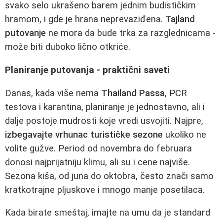
svako selo ukrašeno barem jednim budističkim
hramom, i gde je hrana neprevaziđena.
Tajland
putovanje
ne mora da bude trka za razglednicama -
može biti duboko lično otkriće.
Planiranje putovanja - praktični saveti
Danas, kada više nema
Thailand Passa
, PCR
testova i karantina, planiranje je jednostavno, ali i
dalje postoje mudrosti koje vredi usvojiti. Najpre,
izbegavajte vrhunac turističke sezone
ukoliko ne
volite gužve. Period od novembra do februara
donosi najprijatniju klimu, ali su i cene najviše.
Sezona kiša, od juna do oktobra, često znači samo
kratkotrajne pljuskove i mnogo manje posetilaca.
Kada birate smeštaj, imajte na umu da je standard