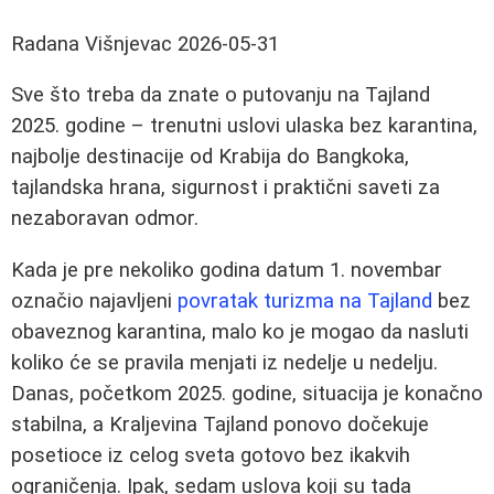
Radana Višnjevac
2026-05-31
Sve što treba da znate o putovanju na Tajland
2025. godine – trenutni uslovi ulaska bez karantina,
najbolje destinacije od Krabija do Bangkoka,
tajlandska hrana, sigurnost i praktični saveti za
nezaboravan odmor.
Kada je pre nekoliko godina datum 1. novembar
označio najavljeni
povratak turizma na Tajland
bez
obaveznog karantina, malo ko je mogao da nasluti
koliko će se pravila menjati iz nedelje u nedelju.
Danas, početkom 2025. godine, situacija je konačno
stabilna, a Kraljevina Tajland ponovo dočekuje
posetioce iz celog sveta gotovo bez ikakvih
ograničenja. Ipak, sedam uslova koji su tada