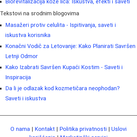
Biorevitalizacija kože lica: Iskustva, efekti i saveti
Tekstovi na srodnim blogovima
Masažeri protiv celulita - Ispitivanja, saveti i
iskustva korisnika
Konačni Vodič za Letovanje: Kako Planirati Savršen
Letnji Odmor
Kako Izabrati Savršen Kupaći Kostim - Saveti i
Inspiracija
Da li je odlazak kod kozmetičara neophodan?
Saveti i iskustva
O nama
|
Kontakt
|
Politika privatnosti
|
Uslovi