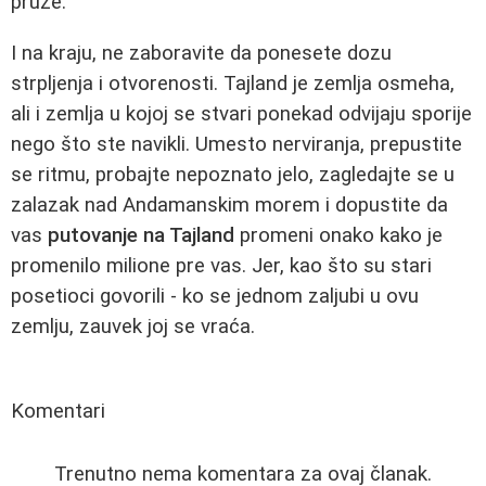
pruže.
I na kraju, ne zaboravite da ponesete dozu
strpljenja i otvorenosti. Tajland je zemlja osmeha,
ali i zemlja u kojoj se stvari ponekad odvijaju sporije
nego što ste navikli. Umesto nerviranja, prepustite
se ritmu, probajte nepoznato jelo, zagledajte se u
zalazak nad Andamanskim morem i dopustite da
vas
putovanje na Tajland
promeni onako kako je
promenilo milione pre vas. Jer, kao što su stari
posetioci govorili - ko se jednom zaljubi u ovu
zemlju, zauvek joj se vraća.
Komentari
Trenutno nema komentara za ovaj članak.