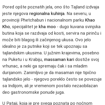
Pored opšte poznatih jela, ono što Tajland izdvaja
jeste njegova
regionalna kuhinja
. Na severu, u
provinciji Phetchabun i nacionalnom parku
Khao
Kho
, specijalitet je
kha moo
- dugo kuvana svinjska
butina koja se razdvaja od kosti, servira na pirinču i
može biti blagog ili začinjenog ukusa. Ovo jelo
idealno je za putnike koji se tek upoznaju sa
tajlandskim ukusima. U južnim krajevima, posebno
na Puketu i u Krabiju,
massaman kari
dostiže svoj
vrhunac, a neki ga spremaju čak i sa mladim
durijanom. Zanimljivo je da masaman nije tipično
tajlandsko jelo - njegovo poreklo često se povezuje
sa Indijom, ali je vremenom postalo nezaobilazan
deo gastronomske ponude juga.
U Pataji, koja je pre svega poznata po noćnom