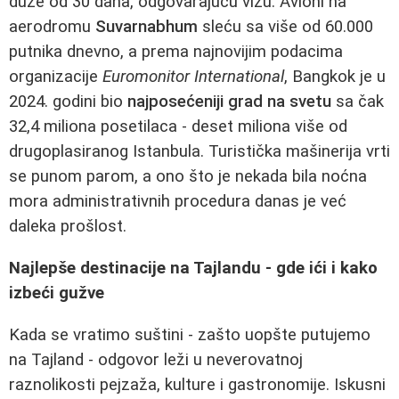
duže od 30 dana, odgovarajuću vizu. Avioni na
aerodromu
Suvarnabhum
sleću sa više od 60.000
putnika dnevno, a prema najnovijim podacima
organizacije
Euromonitor International
, Bangkok je u
2024. godini bio
najposećeniji grad na svetu
sa čak
32,4 miliona posetilaca - deset miliona više od
drugoplasiranog Istanbula. Turistička mašinerija vrti
se punom parom, a ono što je nekada bila noćna
mora administrativnih procedura danas je već
daleka prošlost.
Najlepše destinacije na Tajlandu - gde ići i kako
izbeći gužve
Kada se vratimo suštini - zašto uopšte putujemo
na Tajland - odgovor leži u neverovatnoj
raznolikosti pejzaža, kulture i gastronomije. Iskusni