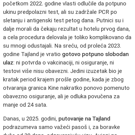
početkom 2022. godine vlasti odlučile da potpuno
ukinu predpolazni test, ali su zadržale PCR po
sletanju i antigenski test petog dana. Putnici su i
dalje morali da čekaju rezultat u hotelu prvog dana,
a cela procedura delovala je toliko komplikovano da
su mnogi odustajali. Na sreću, od proleća 2023.
godine Tajland je vratio
gotovo potpuno slobodan
ulaz
: ni potvrda o vakcinaciji, ni osiguranje, ni
testovi više nisu obavezni. Jedini izuzetak bio je
kratak period krajem prošle godine, kada je zbog
otvaranja granica Kine nakratko ponovo pomenuto
obavezno osiguranje, ali je odluka povučena za
manje od 24 sata.
Danas, u 2025. godini,
putovanje na Tajland
podrazumeva samo važeći pasoš i, za boravke