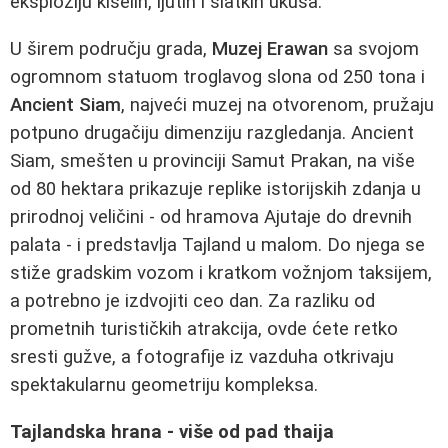
eksploziju kiselih, ljutih i slatkih ukusa.
U širem području grada,
Muzej Erawan
sa svojom
ogromnom statuom troglavog slona od 250 tona i
Ancient Siam
, najveći muzej na otvorenom, pružaju
potpuno drugačiju dimenziju razgledanja. Ancient
Siam, smešten u provinciji Samut Prakan, na više
od 80 hektara prikazuje replike istorijskih zdanja u
prirodnoj veličini - od hramova Ajutaje do drevnih
palata - i predstavlja Tajland u malom. Do njega se
stiže gradskim vozom i kratkom vožnjom taksijem,
a potrebno je izdvojiti ceo dan. Za razliku od
prometnih turističkih atrakcija, ovde ćete retko
sresti gužve, a fotografije iz vazduha otkrivaju
spektakularnu geometriju kompleksa.
Tajlandska hrana - više od pad thaija