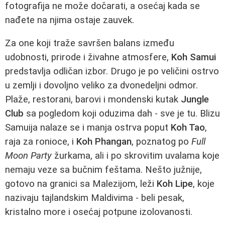
fotografija ne može dočarati, a osećaj kada se
nađete na njima ostaje zauvek.
Za one koji traže savršen balans između
udobnosti, prirode i živahne atmosfere,
Koh Samui
predstavlja odličan izbor. Drugo je po veličini ostrvo
u zemlji i dovoljno veliko za dvonedeljni odmor.
Plaže, restorani, barovi i mondenski kutak
Jungle
Club
sa pogledom koji oduzima dah - sve je tu. Blizu
Samuija nalaze se i manja ostrva poput
Koh Tao
,
raja za ronioce, i
Koh Phangan
, poznatog po
Full
Moon Party
žurkama, ali i po skrovitim uvalama koje
nemaju veze sa bučnim feštama. Nešto južnije,
gotovo na granici sa Malezijom, leži
Koh Lipe
, koje
nazivaju tajlandskim Maldivima - beli pesak,
kristalno more i osećaj potpune izolovanosti.