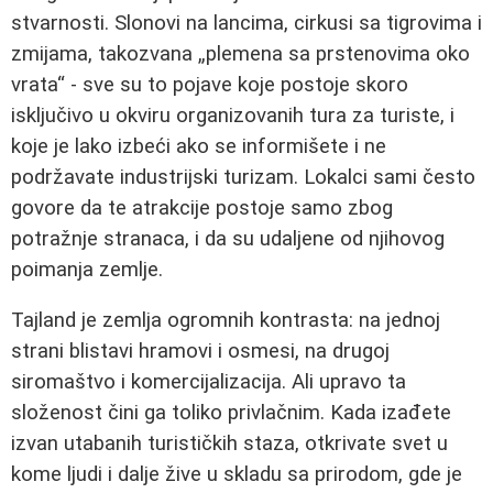
stvarnosti. Slonovi na lancima, cirkusi sa tigrovima i
zmijama, takozvana „plemena sa prstenovima oko
vrata“ - sve su to pojave koje postoje skoro
isključivo u okviru organizovanih tura za turiste, i
koje je lako izbeći ako se informišete i ne
podržavate industrijski turizam. Lokalci sami često
govore da te atrakcije postoje samo zbog
potražnje stranaca, i da su udaljene od njihovog
poimanja zemlje.
Tajland je zemlja ogromnih kontrasta: na jednoj
strani blistavi hramovi i osmesi, na drugoj
siromaštvo i komercijalizacija. Ali upravo ta
složenost čini ga toliko privlačnim. Kada izađete
izvan utabanih turističkih staza, otkrivate svet u
kome ljudi i dalje žive u skladu sa prirodom, gde je