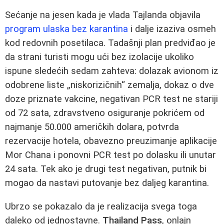
Sećanje na jesen kada je vlada Tajlanda objavila
program ulaska bez karantina
i dalje izaziva osmeh
kod redovnih posetilaca. Tadašnji plan predviđao je
da strani turisti mogu ući bez izolacije ukoliko
ispune sledećih sedam zahteva: dolazak avionom iz
odobrene liste „niskorizičnih“ zemalja, dokaz o dve
doze priznate vakcine, negativan PCR test ne stariji
od 72 sata, zdravstveno osiguranje pokrićem od
najmanje 50.000 američkih dolara, potvrda
rezervacije hotela, obavezno preuzimanje aplikacije
Mor Chana i ponovni PCR test po dolasku ili unutar
24 sata. Tek ako je drugi test negativan, putnik bi
mogao da nastavi putovanje bez daljeg karantina.
Ubrzo se pokazalo da je realizacija svega toga
daleko od jednostavne.
Thailand Pass
, onlajn