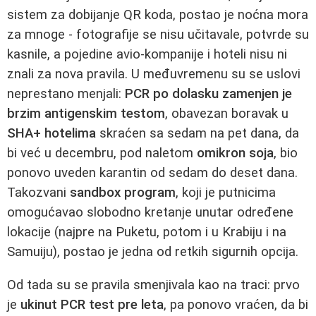
sistem za dobijanje QR koda, postao je noćna mora
za mnoge - fotografije se nisu učitavale, potvrde su
kasnile, a pojedine avio‑kompanije i hoteli nisu ni
znali za nova pravila. U međuvremenu su se uslovi
neprestano menjali:
PCR po dolasku zamenjen je
brzim antigenskim testom
, obavezan boravak u
SHA+ hotelima
skraćen sa sedam na pet dana, da
bi već u decembru, pod naletom
omikron soja
, bio
ponovo uveden karantin od sedam do deset dana.
Takozvani
sandbox program
, koji je putnicima
omogućavao slobodno kretanje unutar određene
lokacije (najpre na Puketu, potom i u Krabiju i na
Samuiju), postao je jedna od retkih sigurnih opcija.
Od tada su se pravila smenjivala kao na traci: prvo
je
ukinut PCR test pre leta
, pa ponovo vraćen, da bi