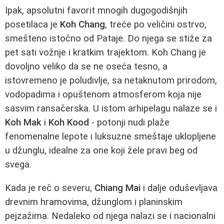
Ipak, apsolutni favorit mnogih dugogodišnjih
posetilaca je
Koh Chang
, treće po veličini ostrvo,
smešteno istočno od Pataje. Do njega se stiže za
pet sati vožnje i kratkim trajektom. Koh Chang je
dovoljno veliko da se ne oseća tesno, a
istovremeno je poludivlje, sa netaknutom prirodom,
vodopadima i opuštenom atmosferom koja nije
sasvim ransačerska. U istom arhipelagu nalaze se i
Koh Mak
i
Koh Kood
- potonji nudi plaže
fenomenalne lepote i luksuzne smeštaje uklopljene
u džunglu, idealne za one koji žele pravi beg od
svega.
Kada je reč o severu,
Chiang Mai
i dalje oduševljava
drevnim hramovima, džunglom i planinskim
pejzažima. Nedaleko od njega nalazi se i nacionalni