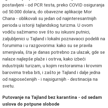
postavljeni - od PCR testa, preko COVID osiguranja
od 50.000 dolara, do obavezne aplikacije Mor
Chana - oblikovali su jedan od najinteresantnijih
perioda u istoriji tajlandskog turizma. U ovom
vodiču sažimamo sve što su iskusni putnici,
zaljubljenici u Tajland i lokalni poznavaoci podelili na
forumima i u razgovorima: kako su se pravila
smenjivala, šta je danas potrebno za ulazak, gde se
nalaze najlepše plaže i ostrva, kako izbeći
industrijski turizam, u kojim restoranima i krovnim
barovima treba biti, i zašto je Tajland i dalje jedna
od najposećenijih - i najsigurnijih - destinacija na
svetu.
Putovanje na Tajland bez karantina - od sedam
uslova do potpune slobode