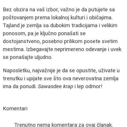
Bez obzira na vaš izbor, važno je da putujete sa
poštovanjem prema lokalnoj kulturi i običajima.
Tajland je zemlja sa dubokim tradicijama i velikim
ponosom, pa je ključno ponašati se
dostojanstveno, posebno prilikom posete svetim
mestima. Izbegavajte neprimereno odevanje i uvek
se ponašajte uljudno.
Naposletku, najvažnije je da se opustite, uživate u
trenutku i upijate sve što ova neverovatna zemlja
ima da ponudi.
Sawasdee krap
i lep odmor!
Komentari
Trenutno nema komentara za ovaj članak.