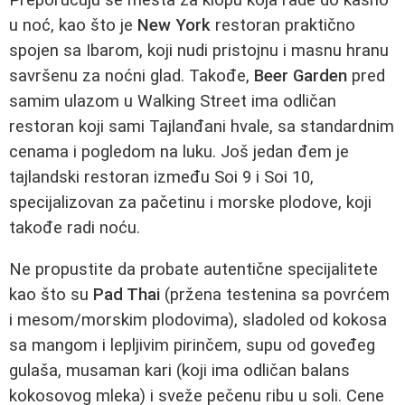
u noć, kao što je
New York
restoran praktično
spojen sa Ibarom, koji nudi pristojnu i masnu hranu
savršenu za noćni glad. Takođe,
Beer Garden
pred
samim ulazom u Walking Street ima odličan
restoran koji sami Tajlanđani hvale, sa standardnim
cenama i pogledom na luku. Još jedan đem je
tajlandski restoran između Soi 9 i Soi 10,
specijalizovan za pačetinu i morske plodove, koji
takođe radi noću.
Ne propustite da probate autentične specijalitete
kao što su
Pad Thai
(pržena testenina sa povrćem
i mesom/morskim plodovima), sladoled od kokosa
sa mangom i lepljivim pirinčem, supu od goveđeg
gulaša, musaman kari (koji ima odličan balans
kokosovog mleka) i sveže pečenu ribu u soli. Cene