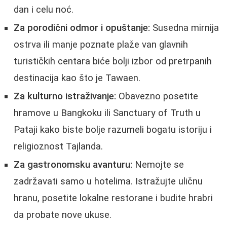
dan i celu noć.
Za porodični odmor i opuštanje:
Susedna mirnija
ostrva ili manje poznate plaže van glavnih
turističkih centara biće bolji izbor od pretrpanih
destinacija kao što je Tawaen.
Za kulturno istraživanje:
Obavezno posetite
hramove u Bangkoku ili Sanctuary of Truth u
Pataji kako biste bolje razumeli bogatu istoriju i
religioznost Tajlanda.
Za gastronomsku avanturu:
Nemojte se
zadržavati samo u hotelima. Istražujte uličnu
hranu, posetite lokalne restorane i budite hrabri
da probate nove ukuse.