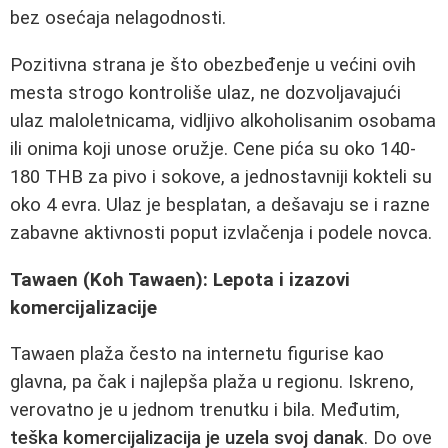
bez osećaja nelagodnosti.
Pozitivna strana je što obezbeđenje u većini ovih
mesta strogo kontroliše ulaz, ne dozvoljavajući
ulaz maloletnicama, vidljivo alkoholisanim osobama
ili onima koji unose oružje. Cene pića su oko 140-
180 THB za pivo i sokove, a jednostavniji kokteli su
oko 4 evra. Ulaz je besplatan, a dešavaju se i razne
zabavne aktivnosti poput izvlačenja i podele novca.
Tawaen (Koh Tawaen): Lepota i izazovi
komercijalizacije
Tawaen plaža često na internetu figurise kao
glavna, pa čak i najlepša plaža u regionu. Iskreno,
verovatno je u jednom trenutku i bila. Međutim,
teška komercijalizacija je uzela svoj danak
. Do ove