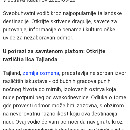
Sveobuhvatni vodič kroz najpopularnije tajlandske
destinacije. Otkrijte skrivene dragulje, savete za
putovanje, informacije o cenama i kulturološke
uvide za nezaboravan odmor.
U potrazi za savršenom plažom: Otkrijte
različita lica Tajlanda
Tajland,
zemlja osmeha
, predstavlja neiscrpan izvor
različitih iskustava - od bučnih gradova punih
noćnog života do mirnih, izolovanih ostrva koja
nude potpuni beg od svakodnevnice. Odluka o tome
gde provesti odmor može biti izazovna, s obzirom
na neverovatnu raznolikost koju ova destinacija
nudi. Ovaj vodič će vam pomoći da navigirate kroz
neke od najpopularnijih destinacija, pružajući uvid u