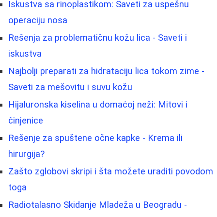
Iskustva sa rinoplastikom: Saveti za uspešnu
operaciju nosa
Rešenja za problematičnu kožu lica - Saveti i
iskustva
Najbolji preparati za hidrataciju lica tokom zime -
Saveti za mešovitu i suvu kožu
Hijaluronska kiselina u domaćoj neži: Mitovi i
činjenice
Rešenje za spuštene očne kapke - Krema ili
hirurgija?
Zašto zglobovi skripi i šta možete uraditi povodom
toga
Radiotalasno Skidanje Mladeža u Beogradu -