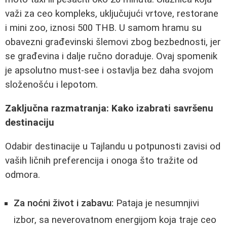
važi za ceo kompleks, uključujući vrtove, restorane
i mini zoo, iznosi 500 THB. U samom hramu su
obavezni građevinski šlemovi zbog bezbednosti, jer
se građevina i dalje ručno doraduje. Ovaj spomenik
je apsolutno must-see i ostavlja bez daha svojom
složenošću i lepotom.
Zaključna razmatranja: Kako izabrati savršenu
destinaciju
Odabir destinacije u Tajlandu u potpunosti zavisi od
vaših ličnih preferencija i onoga što tražite od
odmora.
Za noćni život i zabavu:
Pataja je nesumnjivi
izbor, sa neverovatnom energijom koja traje ceo