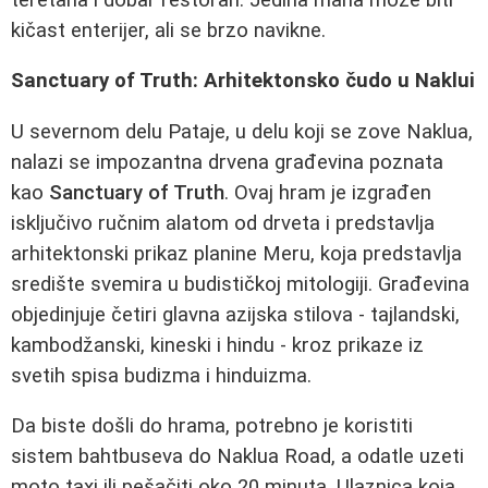
kičast enterijer, ali se brzo navikne.
Sanctuary of Truth: Arhitektonsko čudo u Naklui
U severnom delu Pataje, u delu koji se zove Naklua,
nalazi se impozantna drvena građevina poznata
kao
Sanctuary of Truth
. Ovaj hram je izgrađen
isključivo ručnim alatom od drveta i predstavlja
arhitektonski prikaz planine Meru, koja predstavlja
središte svemira u budističkoj mitologiji. Građevina
objedinjuje četiri glavna azijska stilova - tajlandski,
kambodžanski, kineski i hindu - kroz prikaze iz
svetih spisa budizma i hinduizma.
Da biste došli do hrama, potrebno je koristiti
sistem bahtbuseva do Naklua Road, a odatle uzeti
moto taxi ili pešačiti oko 20 minuta. Ulaznica koja