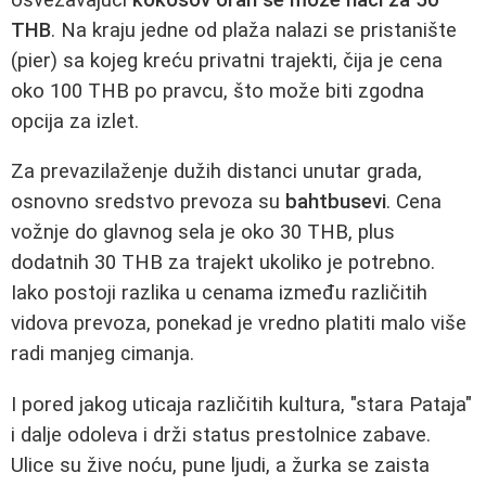
THB
. Na kraju jedne od plaža nalazi se pristanište
(pier) sa kojeg kreću privatni trajekti, čija je cena
oko 100 THB po pravcu, što može biti zgodna
opcija za izlet.
Za prevazilaženje dužih distanci unutar grada,
osnovno sredstvo prevoza su
bahtbusevi
. Cena
vožnje do glavnog sela je oko 30 THB, plus
dodatnih 30 THB za trajekt ukoliko je potrebno.
Iako postoji razlika u cenama između različitih
vidova prevoza, ponekad je vredno platiti malo više
radi manjeg cimanja.
I pored jakog uticaja različitih kultura, "stara Pataja"
i dalje odoleva i drži status prestolnice zabave.
Ulice su žive noću, pune ljudi, a žurka se zaista