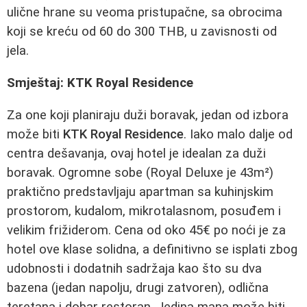
ulične hrane su veoma pristupačne, sa obrocima
koji se kreću od 60 do 300 THB, u zavisnosti od
jela.
Smještaj: KTK Royal Residence
Za one koji planiraju duži boravak, jedan od izbora
može biti
KTK Royal Residence
. Iako malo dalje od
centra dešavanja, ovaj hotel je idealan za duži
boravak. Ogromne sobe (Royal Deluxe je 43m²)
praktično predstavljaju apartman sa kuhinjskim
prostorom, kudalom, mikrotalasnom, posuđem i
velikim frižiderom. Cena od oko 45€ po noći je za
hotel ove klase solidna, a definitivno se isplati zbog
udobnosti i dodatnih sadržaja kao što su dva
bazena (jedan napolju, drugi zatvoren), odlična
teretana i dobar restoran. Jedina mana može biti