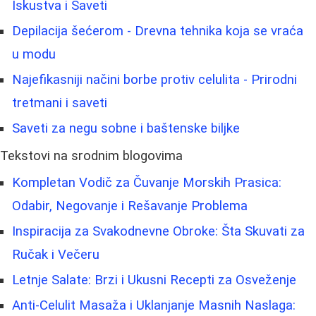
Iskustva i Saveti
Depilacija šećerom - Drevna tehnika koja se vraća
u modu
Najefikasniji načini borbe protiv celulita - Prirodni
tretmani i saveti
Saveti za negu sobne i baštenske biljke
Tekstovi na srodnim blogovima
Kompletan Vodič za Čuvanje Morskih Prasica:
Odabir, Negovanje i Rešavanje Problema
Inspiracija za Svakodnevne Obroke: Šta Skuvati za
Ručak i Večeru
Letnje Salate: Brzi i Ukusni Recepti za Osveženje
Anti-Celulit Masaža i Uklanjanje Masnih Naslaga: