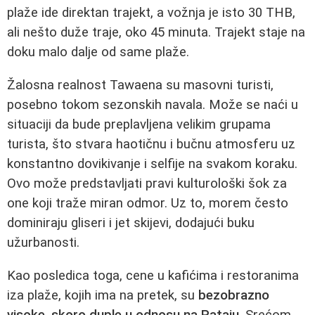
plaže ide direktan trajekt, a vožnja je isto 30 THB,
ali nešto duže traje, oko 45 minuta. Trajekt staje na
doku malo dalje od same plaže.
Žalosna realnost Tawaena su masovni turisti,
posebno tokom sezonskih navala. Može se naći u
situaciji da bude preplavljena velikim grupama
turista, što stvara haotičnu i bučnu atmosferu uz
konstantno dovikivanje i selfije na svakom koraku.
Ovo može predstavljati pravi kulturološki šok za
one koji traže miran odmor. Uz to, morem često
dominiraju gliseri i jet skijevi, dodajući buku
užurbanosti.
Kao posledica toga, cene u kafićima i restoranima
iza plaže, kojih ima na pretek, su
bezobrazno
visoke, skoro duple u odnosu na Pataju
. Srećom,