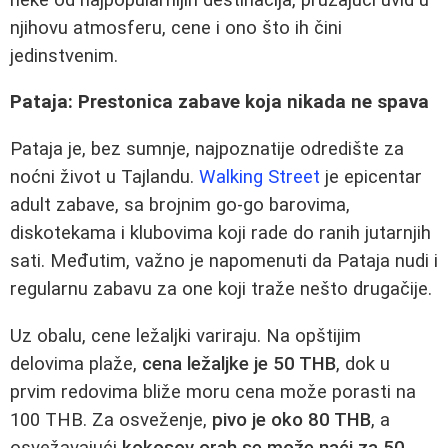
njihovu atmosferu, cene i ono što ih čini
jedinstvenim.
Pataja: Prestonica zabave koja nikada ne spava
Pataja je, bez sumnje, najpoznatije odredište za
noćni život u Tajlandu.
Walking Street
je epicentar
adult zabave, sa brojnim go-go barovima,
diskotekama i klubovima koji rade do ranih jutarnjih
sati. Međutim, važno je napomenuti da Pataja nudi i
regularnu zabavu za one koji traže nešto drugačije.
Uz obalu, cene ležaljki variraju. Na opštijim
delovima plaže,
cena ležaljke je 50 THB
, dok u
prvim redovima bliže moru cena može porasti na
100 THB. Za osveženje,
pivo je oko 80 THB
, a
osvežavajući
kokosov orah se može naći za 50