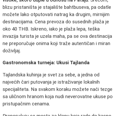
blizu pristaništa je stajalište bahtbuseva, pa odatle
možete lako otputovati natrag ka drugim, mirnijim
destinacijama. Cena prevoza do susednih plaža je
oko 40 THB. Iskreno, iako je plaža lepa, teška
invazija turista je uzela maha, pa se ova destinacija
ne preporučuje onima koji traže autentičan i miran
doživljaj.
Gastronomska turneja: Ukusi Tajlanda
Tajlandska kuhinja je svet za sebe, a jedna od
najvećih čari putovanja je istraživanje lokalnih
specijaliteta. Na svakom koraku možete naći tezge
sa uličnom hranom koja nudi neverovatne ukuse po
pristupačnim cenama.
Preporučuju se mesta za klopu koja rade do kasno