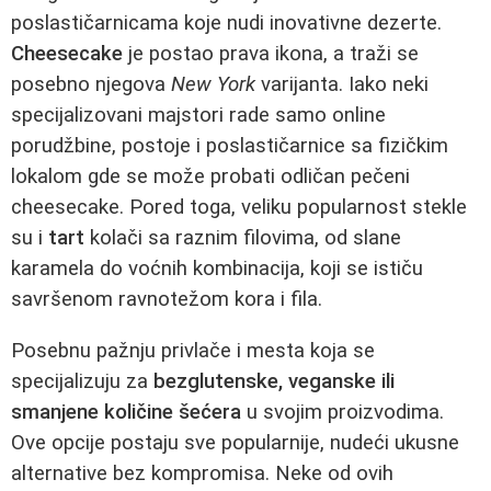
poslastičarnicama koje nudi inovativne dezerte.
Cheesecake
je postao prava ikona, a traži se
posebno njegova
New York
varijanta. Iako neki
specijalizovani majstori rade samo online
porudžbine, postoje i poslastičarnice sa fizičkim
lokalom gde se može probati odličan pečeni
cheesecake. Pored toga, veliku popularnost stekle
su i
tart
kolači sa raznim filovima, od slane
karamela do voćnih kombinacija, koji se ističu
savršenom ravnotežom kora i fila.
Posebnu pažnju privlače i mesta koja se
specijalizuju za
bezglutenske, veganske ili
smanjene količine šećera
u svojim proizvodima.
Ove opcije postaju sve popularnije, nudeći ukusne
alternative bez kompromisa. Neke od ovih