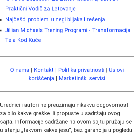
Praktični Vodič za Letovanje
Najčešći problemi u negi biljaka i rešenja
Jillian Michaels Trening Programi - Transformacija
Tela Kod Kuće
O nama
|
Kontakt
|
Politika privatnosti
|
Uslovi
korišćenja
|
Marketinški servisi
Urednici i autori ne preuzimaju nikakvu odgovornost
za bilo kakve greške ili propuste u sadržaju ovog
sajta. Informacije sadržane na ovom sajtu pružaju se
u stanju „takvom kakve jesu“, bez garancija u pogledu