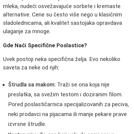
mleka, nudeći osvežavajuće sorbete i kremaste
alternative. Cene su često više nego u klasičnim
sladolednicama, ali kvalitet sastojaka opravdava
ulaganje za mnoge.
Gde Naći Specifične Poslastice?
Uvek postoji neka specifična želja. Evo nekoliko
saveta za neke od njih:
Štrudla sa makom:
Traži se ona koja nije
preslatka, sa svežim testom i doziranim filom.
Pored poslastičarnica specijalizovanih za peciva,
neki prodavci na pijacama ili manje pekare prave
izvrsne štrudle.