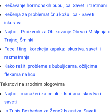
Rešavanje hormonskih bubuljica: Saveti i tretmani
Rešenja za problematičnu kožu lica - Saveti i
iskustva
Najbolji Proizvodi za Oblikovanje Obrva i Mišljenja o
Trajnoj Šminki
Facelifting i korekcija kapaka: Iskustva, saveti i
razmatranja
Kako rešiti probleme s bubuljicama, ožiljcima i
flekama na licu
Tekstovi na srodnim blogovima
Najbolji masažeri za celulit - Ispitana iskustva i
saveti
Is Tunis Bezbedan za Žene? Iskustva, Saveti i