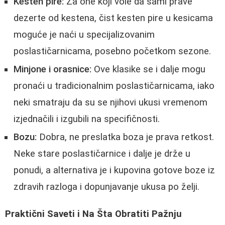
Kesten pire:
Za one koji vole da sami prave
dezerte od kestena, čist kesten pire u kesicama
moguće je naći u specijalizovanim
poslastičarnicama, posebno početkom sezone.
Minjone i orasnice:
Ove klasike se i dalje mogu
pronaći u tradicionalnim poslastičarnicama, iako
neki smatraju da su se njihovi ukusi vremenom
izjednačili i izgubili na specifičnosti.
Bozu:
Dobra, ne preslatka boza je prava retkost.
Neke stare poslastičarnice i dalje je drže u
ponudi, a alternativa je i kupovina gotove boze iz
zdravih razloga i dopunjavanje ukusa po želji.
Praktični Saveti i Na Šta Obratiti Pažnju