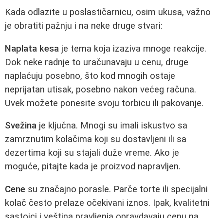
Kada odlazite u poslastičarnicu, osim ukusa, važno
je obratiti pažnju i na neke druge stvari:
Naplata kesa
je tema koja izaziva mnoge reakcije.
Dok neke radnje to uračunavaju u cenu, druge
naplaćuju posebno, što kod mnogih ostaje
neprijatan utisak, posebno nakon većeg računa.
Uvek možete ponesite svoju torbicu ili pakovanje.
Svežina
je ključna. Mnogi su imali iskustvo sa
zamrznutim kolačima koji su dostavljeni ili sa
dezertima koji su stajali duže vreme. Ako je
moguće, pitajte kada je proizvod napravljen.
Cene
su značajno porasle. Parče torte ili specijalni
kolač često prelaze očekivani iznos. Ipak, kvalitetni
sastojci i veština pravljenja opravdavaju cenu na