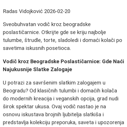
Radas Vidojković
2026-02-20
Sveobuhvatan vodič kroz beogradske
poslastičarnice. Otkrijte gde se kriju najbolje
tulumbe, štrudle, torte, sladoledi i domaći kolači po
savetima iskusnih posetioca.
Vodič kroz Beogradske Poslastičarnice: Gde Naći
Najukusnije Slatke Zalogaje
U potrazi za savršenim slatkim zalogajem u
Beogradu? Od klasičnih tulumbi i domaćih kolača
do modernih kreacija i veganskih opcija, grad nudi
širok spektar ukusa. Ovaj vodič nastao je na
osnovu iskustava brojnih ljubitelja slatkiša i
predstavlja kolekciju preporuka, saveta i upozorenja