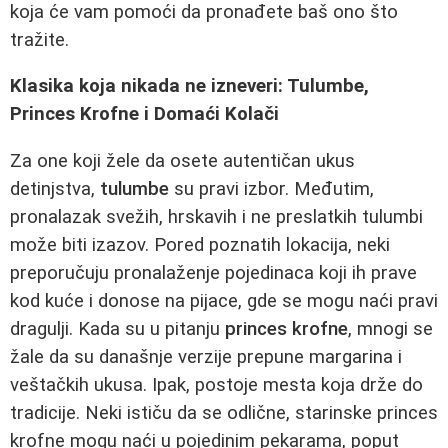
koja će vam pomoći da pronađete baš ono što
tražite.
Klasika koja nikada ne izneveri: Tulumbe,
Princes Krofne i Domaći Kolači
Za one koji žele da osete autentičan ukus
detinjstva,
tulumbe
su pravi izbor. Međutim,
pronalazak svežih, hrskavih i ne preslatkih tulumbi
može biti izazov. Pored poznatih lokacija, neki
preporučuju pronalaženje pojedinaca koji ih prave
kod kuće i donose na pijace, gde se mogu naći pravi
dragulji. Kada su u pitanju
princes krofne
, mnogi se
žale da su današnje verzije prepune margarina i
veštačkih ukusa. Ipak, postoje mesta koja drže do
tradicije. Neki ističu da se odlične, starinske princes
krofne mogu naći u pojedinim pekarama, poput