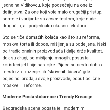
jedne na Vidikovcu, koje podsećaju na one iz
detinjstva. Za one koji vole malo drugačiji pristup,
postoje i varijante sa
choux
testom, koje nude
drugačiju, ali podjednako ukusnu teksturu.
Što se tiče
domaćih kolača
kao što su reforma,
moskva torta ili dobos, mišljenja su podeljena. Neki
od tradicionalnih proizvođača i dalje drže kvalitet,
dok su drugi, po mišljenju mnogih, posustali,
koristeći jeftinije sastojke. Pijace su često dobro
mesto za traženje tih "skrivenih bisera" gde
pojedinci prodaju svoje proizvode, poput odlične
moskve ili reforme.
Moderne Poslastičarnice i Trendy Kreacije
Beogradska scena bogata je i modernim