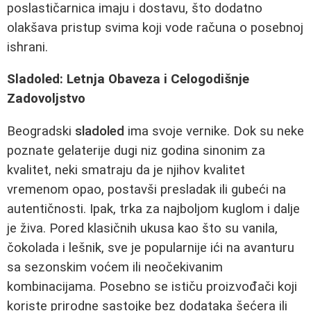
poslastičarnica imaju i dostavu, što dodatno
olakšava pristup svima koji vode računa o posebnoj
ishrani.
Sladoled: Letnja Obaveza i Celogodišnje
Zadovoljstvo
Beogradski
sladoled
ima svoje vernike. Dok su neke
poznate gelaterije dugi niz godina sinonim za
kvalitet, neki smatraju da je njihov kvalitet
vremenom opao, postavši presladak ili gubeći na
autentičnosti. Ipak, trka za najboljom kuglom i dalje
je živa. Pored klasičnih ukusa kao što su vanila,
čokolada i lešnik, sve je popularnije ići na avanturu
sa sezonskim voćem ili neočekivanim
kombinacijama. Posebno se ističu proizvođači koji
koriste prirodne sastojke bez dodataka šećera ili