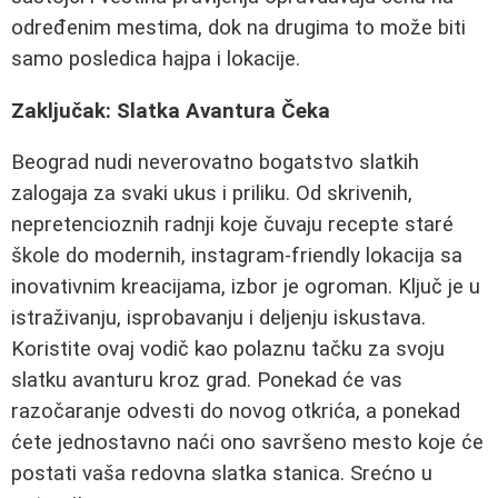
određenim mestima, dok na drugima to može biti
samo posledica hajpa i lokacije.
Zaključak: Slatka Avantura Čeka
Beograd nudi neverovatno bogatstvo slatkih
zalogaja za svaki ukus i priliku. Od skrivenih,
nepretencioznih radnji koje čuvaju recepte staré
škole do modernih, instagram-friendly lokacija sa
inovativnim kreacijama, izbor je ogroman. Ključ je u
istraživanju, isprobavanju i deljenju iskustava.
Koristite ovaj vodič kao polaznu tačku za svoju
slatku avanturu kroz grad. Ponekad će vas
razočaranje odvesti do novog otkrića, a ponekad
ćete jednostavno naći ono savršeno mesto koje će
postati vaša redovna slatka stanica. Srećno u