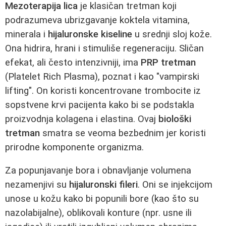
Mezoterapija lica
je klasičan tretman koji
podrazumeva ubrizgavanje koktela vitamina,
minerala i
hijaluronske kiseline
u srednji sloj kože.
Ona hidrira, hrani i stimuliše regeneraciju. Sličan
efekat, ali često intenzivniji, ima
PRP tretman
(Platelet Rich Plasma), poznat i kao "vampirski
lifting". On koristi koncentrovane trombocite iz
sopstvene krvi pacijenta kako bi se podstakla
proizvodnja kolagena i elastina. Ovaj
biološki
tretman
smatra se veoma bezbednim jer koristi
prirodne komponente organizma.
Za popunjavanje bora i obnavljanje volumena
nezamenjivi su
hijaluronski fileri
. Oni se injekcijom
unose u kožu kako bi popunili bore (kao što su
nazolabijalne), oblikovali konture (npr. usne ili