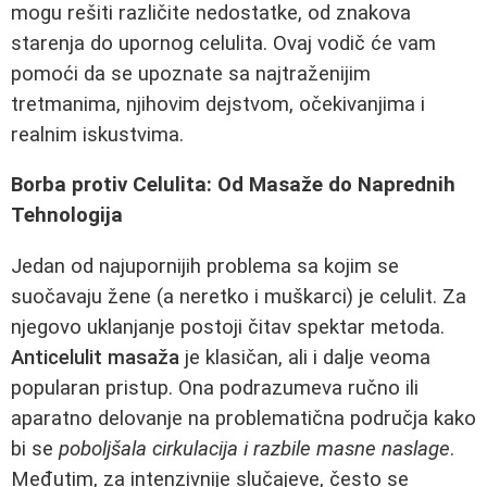
mogu rešiti različite nedostatke, od znakova
starenja do upornog celulita. Ovaj vodič će vam
pomoći da se upoznate sa najtraženijim
tretmanima, njihovim dejstvom, očekivanjima i
realnim iskustvima.
Borba protiv Celulita: Od Masaže do Naprednih
Tehnologija
Jedan od najupornijih problema sa kojim se
suočavaju žene (a neretko i muškarci) je celulit. Za
njegovo uklanjanje postoji čitav spektar metoda.
Anticelulit masaža
je klasičan, ali i dalje veoma
popularan pristup. Ona podrazumeva ručno ili
aparatno delovanje na problematična područja kako
bi se
poboljšala cirkulacija i razbile masne naslage
.
Međutim, za intenzivnije slučajeve, često se