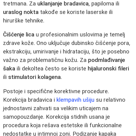
tretmana. Za
uklanjanje bradavica
, papiloma ili
uraslog nokta
takođe se koriste laserske ili
hirurške tehnike.
Čišćenje lica
u profesionalnim uslovima je temelj
zdrave kože. Ono uključuje dubinsko čišćenje pora,
ekstrakciju, umirivanje i hidrataciju, što je posebno
važno za problematičnu kožu. Za
podmlađivanje
šaka
ili dekoltea često se koriste
hijaluronski fileri
ili
stimulatori kolagena
.
Postoje i specifične korektivne procedure.
Korekcija bradavica i
klempavih ušiju
su relativno
jednostavni zahvati sa velikim uticajem na
samopouzdanje. Korekcija stidnih usana je
procedura koja rešava estetske ili funkcionalne
nedostatke u intimnoj zoni. Podizanje kapaka