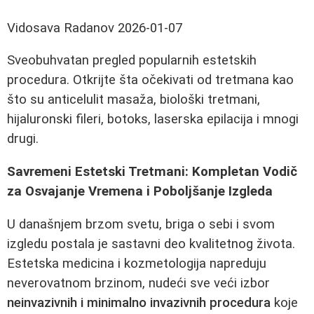
Vidosava Radanov
2026-01-07
Sveobuhvatan pregled popularnih estetskih
procedura. Otkrijte šta očekivati od tretmana kao
što su anticelulit masaža, biološki tretmani,
hijaluronski fileri, botoks, laserska epilacija i mnogi
drugi.
Savremeni Estetski Tretmani: Kompletan Vodič
za Osvajanje Vremena i Poboljšanje Izgleda
U današnjem brzom svetu, briga o sebi i svom
izgledu postala je sastavni deo kvalitetnog života.
Estetska medicina i kozmetologija napreduju
neverovatnom brzinom, nudeći sve veći izbor
neinvazivnih i minimalno invazivnih procedura
koje