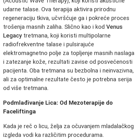
(Acoustic Wave Therapy), koji koristi akustične
udarne talase. Ova terapija aktivira prirodnu
regeneraciju tkiva, učvršćuje ga i pokreće proces
trošenja masnih zaliha. Slično kao i kod
Venus
Legacy
tretmana, koji koristi multipolarne
radiofrekventne talase i pulsirajuće
elektromagnetno polje za topljenje masnih naslaga
i zatezanje kože, rezultati zavise od posvećenosti
pacijenta. Oba tretmana su bezbolna i neinvazivna,
ali za optimalne rezultate često je potrebna serija
od više tretmana.
Podmlađivanje Lica: Od Mezoterapije do
Faceliftinga
Kada je reč o licu, želja za očuvanjem mladalačkog
izgleda vodi ka različitim procedurama.