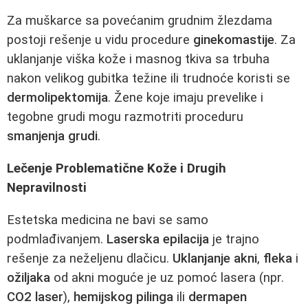
Za muškarce sa povećanim grudnim žlezdama
postoji rešenje u vidu procedure
ginekomastije
. Za
uklanjanje viška kože i masnog tkiva sa trbuha
nakon velikog gubitka težine ili trudnoće koristi se
dermolipektomija
. Žene koje imaju prevelike i
tegobne grudi mogu razmotriti proceduru
smanjenja grudi
.
Lečenje Problematične Kože i Drugih
Nepravilnosti
Estetska medicina ne bavi se samo
podmlađivanjem.
Laserska epilacija
je trajno
rešenje za neželjenu dlačicu.
Uklanjanje akni
,
fleka
i
ožiljaka
od akni moguće je uz pomoć lasera (npr.
CO2 laser
),
hemijskog pilinga
ili
dermapen