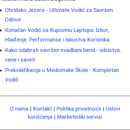
Ohridsko Jezero - Ultimate Vodič za Savršen
Odmor
Konačan Vodič za Kupovinu Laptopa: Izbor,
Hlađenje, Performanse i Iskustva Korisnika
Kako odabrati savršen svadbeni bend - iskustva,
cene i saveti
Prekvalifikacija u Medicinske Škole - Kompletan
Vodič
O nama
|
Kontakt
|
Politika privatnosti
|
Uslovi
korišćenja
|
Marketinški servisi