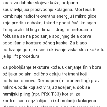
zagreva duboke slojeve kože, potpuno
zaustavljajući proizvodnju kolagena. Morfeus 8
kombinuje radiofrekventnu energiju i mikroiglice
koje prodiru duboko, takođe podstičući kolagen.
Temporalni lifting nitima ili drugim metodama
fokusira se na podizanje spoljnjeg dela obrva i
poboljšanje konture očnog kapka. Za blago
podizanje gornje usne i skrivanje viška sluzokože tu
je lip lift procedura.
Za poboljšanje teksture kože, uklanjanje finih bora i
ožiljaka od akni odlično deluju tretmani koji
podstiču obnovu.
Dermapen
(microneedling) pravi
mikro-ubode koji aktiviraju zaceljenje, dok se
hemijski piling
(npr.
PRX-T33
) koristi za
kontrolisanu egzfolijaciju i
stimulaciju kolagena
.