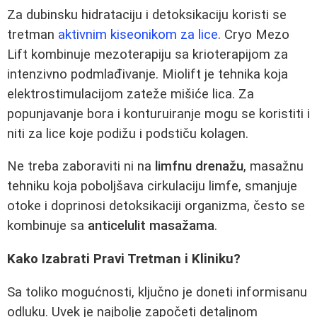
Za dubinsku hidrataciju i detoksikaciju koristi se
tretman
aktivnim kiseonikom za lice
. Cryo Mezo
Lift kombinuje mezoterapiju sa krioterapijom za
intenzivno podmlađivanje. Miolift je tehnika koja
elektrostimulacijom zateže mišiće lica. Za
popunjavanje bora i konturuiranje mogu se koristiti i
niti za lice koje podižu i podstiču kolagen.
Ne treba zaboraviti ni na
limfnu drenažu
, masažnu
tehniku koja poboljšava cirkulaciju limfe, smanjuje
otoke i doprinosi detoksikaciji organizma, često se
kombinuje sa
anticelulit masažama
.
Kako Izabrati Pravi Tretman i Kliniku?
Sa toliko mogućnosti, ključno je doneti informisanu
odluku. Uvek je najbolje započeti detaljnom