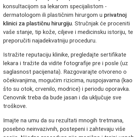
konsultacijom sa lekarom specijalistom -
dermatologom ili plastičnim hirurgom u
privatnoj
klinici za plastičnu hirurgiju
. Stručnjak će proceniti
vaše stanje, tip kože, ciljeve i medicinsku istoriju, te
preporučiti najadekvatniju proceduru.
Istražite reputaciju klinike, pregledajte sertifikate
lekara i tražite da vidite fotografije pre i posle (uz
saglasnost pacijenata). Razgovarajte otvoreno o
očekivanjima, mogućim rizicima, nuspojavama (kao
što su otok, crvenilo, modrice) i periodu oporavka.
Cenovnik treba da bude jasan i da uključuje sve
troškove.
Imajte na umu da su rezultati mnogih tretmana,
posebno neinvazivnih, postepeni i zahtevaju više