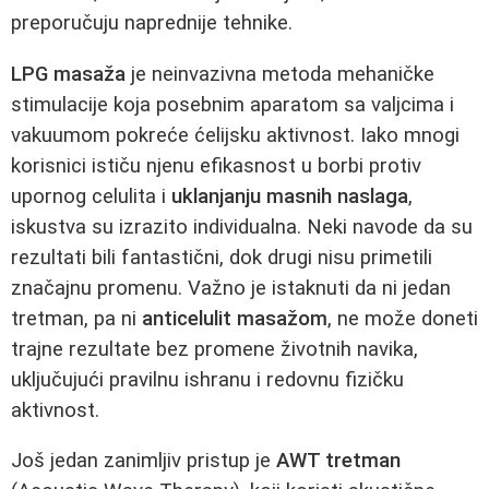
preporučuju naprednije tehnike.
LPG masaža
je neinvazivna metoda mehaničke
stimulacije koja posebnim aparatom sa valjcima i
vakuumom pokreće ćelijsku aktivnost. Iako mnogi
korisnici ističu njenu efikasnost u borbi protiv
upornog celulita i
uklanjanju masnih naslaga
,
iskustva su izrazito individualna. Neki navode da su
rezultati bili fantastični, dok drugi nisu primetili
značajnu promenu. Važno je istaknuti da ni jedan
tretman, pa ni
anticelulit masažom
, ne može doneti
trajne rezultate bez promene životnih navika,
uključujući pravilnu ishranu i redovnu fizičku
aktivnost.
Još jedan zanimljiv pristup je
AWT tretman