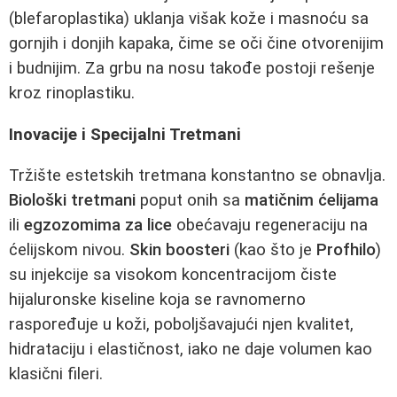
(blefaroplastika) uklanja višak kože i masnoću sa
gornjih i donjih kapaka, čime se oči čine otvorenijim
i budnijim. Za grbu na nosu takođe postoji rešenje
kroz rinoplastiku.
Inovacije i Specijalni Tretmani
Tržište estetskih tretmana konstantno se obnavlja.
Biološki tretmani
poput onih sa
matičnim ćelijama
ili
egzozomima za lice
obećavaju regeneraciju na
ćelijskom nivou.
Skin boosteri
(kao što je
Profhilo
)
su injekcije sa visokom koncentracijom čiste
hijaluronske kiseline koja se ravnomerno
raspoređuje u koži, poboljšavajući njen kvalitet,
hidrataciju i elastičnost, iako ne daje volumen kao
klasični fileri.