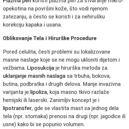
Plazma pen
koristi plazma plin za stvaranje mikro-
opekotina na površini kože, što vodi njenom
zatezanju, a često se koristi i za nehirušku
korekciju kapaka i usana.
Oblikovanje Tela i Hirurške Procedure
Pored celulita, česti problemi su lokalizovane
masne naslage koje se ne mogu ukloniti dijetom i
vežbama.
Liposukcija
je hirurška metoda za
uklanjanje masnih naslaga
sa trbuha, bokova,
butina, podbratka i drugih delova. Manje invazivna
varijanta je
lipoliza
, koja masno tkivo razlaže
hemijski ili laserski. Zanimljiv koncept je i
lipotransfer
, gde se vlastita mast sa jednog dela
tela (npr. stomaka) prenosi na drugi (npr. jagodice ili
usne) kako bi se popunio volumen.