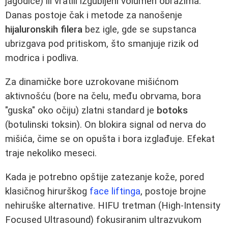
jagodice) ili vratili izgubljeni volumen obrazima.
Danas postoje čak i metode za nanošenje
hijaluronskih filera
bez igle, gde se supstanca
ubrizgava pod pritiskom, što smanjuje rizik od
modrica i podliva.
Za dinamičke bore uzrokovane mišićnom
aktivnošću (bore na čelu, među obrvama, bora
"guska" oko očiju) zlatni standard je
botoks
(botulinski toksin). On blokira signal od nerva do
mišića, čime se on opušta i bora izglađuje. Efekat
traje nekoliko meseci.
Kada je potrebno opštije zatezanje kože, pored
klasičnog hirurškog
face liftinga
, postoje brojne
nehiruške alternative. HIFU tretman (High-Intensity
Focused Ultrasound) fokusiranim ultrazvukom