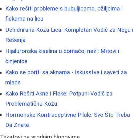
Kako rešiti probleme s bubuljicama, ožiljcima i
flekama na licu
Dehidrirana Koža Lica: Kompletan Vodič za Negu i
Rešenja
Hijaluronska kiselina u domaćoj neži: Mitovi i
činjenice
Kako se boriti sa aknama - Iskusstva i saveti za
mlade
Kako Rešiti Akne i Fleke: Potpuni Vodič za
Problematičnu Kožu
Hormonske Kontraceptivne Pilule: Sve Što Treba
Da Znate
Tekstovi na srodnim blogovima