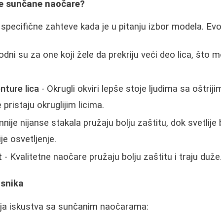
ve sunčane naočare?
u specifične zahteve kada je u pitanju izbor modela. Ev
dni su za one koji žele da prekriju veći deo lica, što m
onture lica
- Okrugli okviri lepše stoje ljudima sa oštrij
 pristaju okruglijim licima.
nije nijanse stakala pružaju bolju zaštitu, dok svetlije
je osvetljenje.
t
- Kvalitetne naočare pružaju bolju zaštitu i traju duže
isnika
voja iskustva sa sunčanim naočarama: