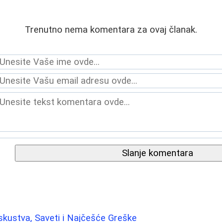
Trenutno nema komentara za ovaj članak.
Slanje komentara
: Iskustva, Saveti i Najčešće Greške