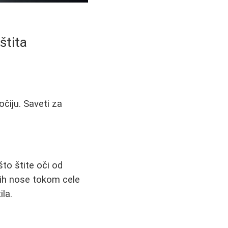
štita
čiju. Saveti za
to štite oči od
 ih nose tokom cele
la.