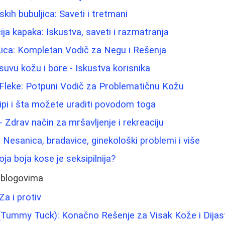
ih bubuljica: Saveti i tretmani
cija kapaka: Iskustva, saveti i razmatranja
Lica: Kompletan Vodič za Negu i Rešenja
suvu kožu i bore - Iskustva korisnika
 Fleke: Potpuni Vodič za Problematičnu Kožu
ipi i šta možete uraditi povodom toga
 Zdrav način za mršavljenje i rekreaciju
 Nesanica, bradavice, ginekološki problemi i više
oja boja kose je seksipilnija?
 blogovima
Za i protiv
(Tummy Tuck): Konačno Rešenje za Visak Kože i Dijas