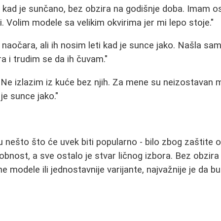
 kad je sunčano, bez obzira na godišnje doba. Imam ose
i. Volim modele sa velikim okvirima jer mi lepo stoje."
j naočara, ali ih nosim leti kad je sunce jako. Našla s
a i trudim se da ih čuvam."
Ne izlazim iz kuće bez njih. Za mene su neizostavan mo
je sunce jako."
ešto što će uvek biti popularno - bilo zbog zaštite oči
udobnost, a sve ostalo je stvar ličnog izbora. Bez obzira 
e modele ili jednostavnije varijante, najvažnije je da b