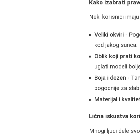
Kako izabrati pra
Neki korisnici imaj
Veliki okviri
- Pogo
kod jakog sunca.
Oblik koji prati k
uglati modeli bolje
Boja i dezen
- Tam
pogodnije za slabi
Materijal i kvalite
Lična iskustva kor
Mnogi ljudi dele s