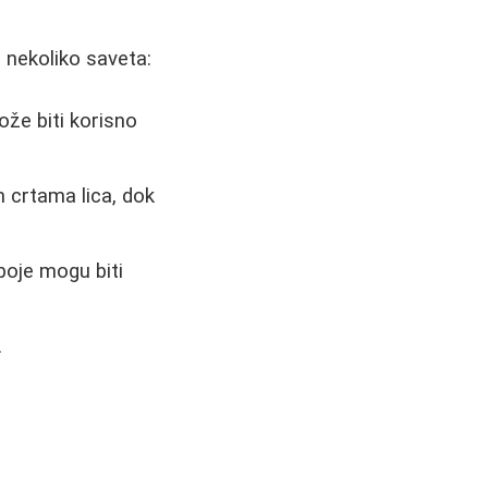
o nekoliko saveta:
ože biti korisno
im crtama lica, dok
 boje mogu biti
.