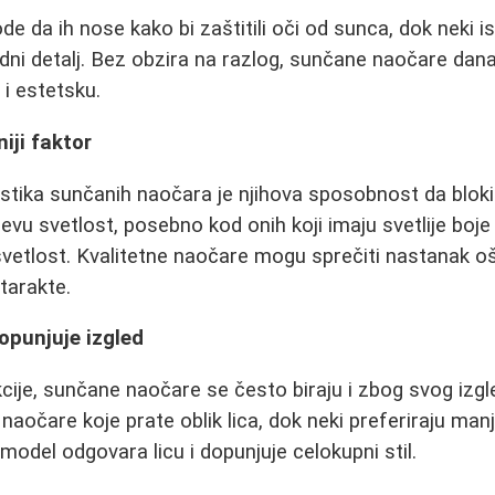
e da ih nose kako bi zaštitili oči od sunca, dok neki i
dni detalj. Bez obzira na razlog, sunčane naočare dan
 i estetsku.
niji faktor
istika sunčanih naočara je njihova sposobnost da bloki
evu svetlost, posebno kod onih koji imaju svetlije boje 
 svetlost. Kvalitetne naočare mogu sprečiti nastanak 
atarakte.
dopunjuje izgled
cije, sunčane naočare se često biraju i zbog svog izgl
 naočare koje prate oblik lica, dok neki preferiraju manj
model odgovara licu i dopunjuje celokupni stil.