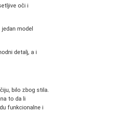
tljive oči i
am jedan model
dni detalj, a i
ju, bilo zbog stila.
na to da li
udu funkcionalne i