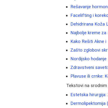
Rešavanje hormonsk
Facelifting i korek
Dehidrirana Koža 
Najbolje kreme za 
Kako Rešiti Akne i
Zašto zglobovi skr
Nordijsko hodanje -
Zdravstveni saveti:
Plavuse ili crnke: K
Tekstovi na srodnim
Estetska hirurgija: 
Dermolipektomija 