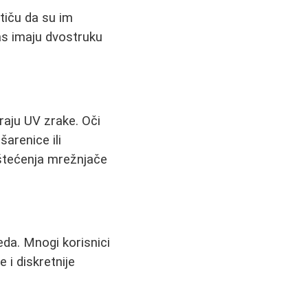
stiču da su im
as imaju dvostruku
raju UV zrake. Oči
šarenice ili
oštećenja mrežnjače
eda. Mnogi korisnici
e i diskretnije