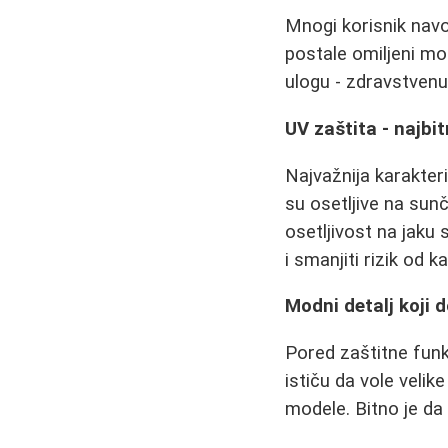
Mnogi korisnik navod
postale omiljeni mo
ulogu - zdravstvenu
UV zaštita - najbit
Najvažnija karakter
su osetljive na sunč
osetljivost na jaku
i smanjiti rizik od k
Modni detalj koji 
Pored zaštitne funk
ističu da vole velike
modele. Bitno je da 