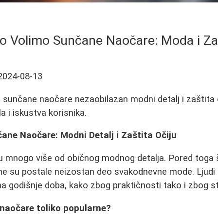
o Volimo Sunčane Naočare: Moda i Za
2024-08-13
sunčane naočare nezaobilazan modni detalj i zaštita o
a i iskustva korisnika.
ane Naočare: Modni Detalj i Zaštita Očiju
 mnogo više od običnog modnog detalja. Pored toga š
one su postale neizostan deo svakodnevne mode. Ljudi
a godišnje doba, kako zbog praktičnosti tako i zbog sti
naočare toliko popularne?