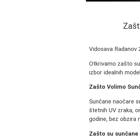
Zašt
Vidosava Radanov
Otkrivamo zašto su 
izbor idealnih model
Zašto Volimo Sunč
Sunčane naočare su
štetnih UV zraka, 
godine, bez obzira n
Zašto su sunčane 