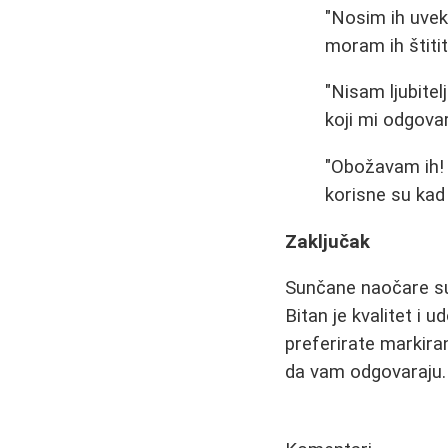
"Nosim ih uvek
moram ih štitit
"Nisam ljubitel
koji mi odgovar
"Obožavam ih! 
korisne su kad 
Zaključak
Sunčane naočare su n
Bitan je kvalitet i 
preferirate markiran
da vam odgovaraju.