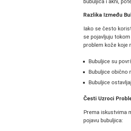
bubuljica i akni, po
Razlika Između Bub
Iako se često korist
se pojavljuju tokom 
problem kože koje mo
Bubuljice su povr
Bubuljice obično 
Bubuljice ostavlj
Česti Uzroci Prob
Prema iskustvima ml
pojavu bubuljica: