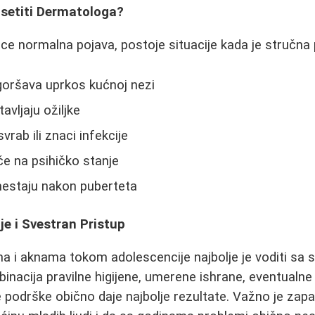
setiti Dermatologa?
ice normalna pojava, postoje situacije kada je struč
goršava uprkos kućnoj nezi
avljaju ožiljke
svrab ili znaci infekcije
e na psihičko stanje
nestaju nakon puberteta
je i Svestran Pristup
a i aknama tokom adolescencije najbolje je voditi sa s
nacija pravilne higijene, umerene ishrane, eventualn
 podrške obično daje najbolje rezultate. Važno je zapa