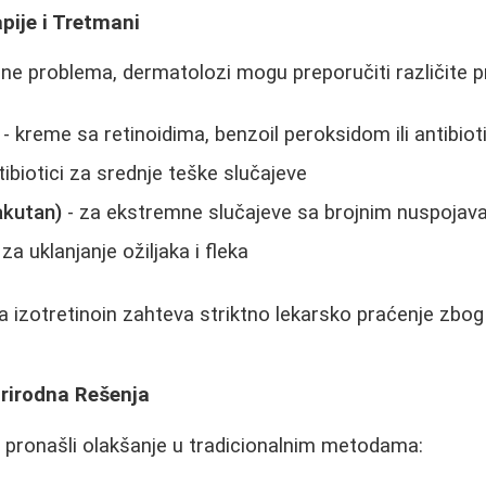
pije i Tretmani
ine problema, dermatolozi mogu preporučiti različite p
- kreme sa retinoidima, benzoil peroksidom ili antibio
tibiotici za srednje teške slučajeve
akutan)
- za ekstremne slučajeve sa brojnim nuspoja
 za uklanjanje ožiljaka i fleka
da izotretinoin zahteva striktno lekarsko praćenje zbog
Prirodna Rešenja
u pronašli olakšanje u tradicionalnim metodama: