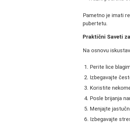
Pametno je imati re
pubertetu.
Praktični Saveti 
Na osnovu iskustava
Perite lice blag
Izbegavajte čest
Koristite nekom
Posle brijanja n
Menjajte jastučn
Izbegavajte stre