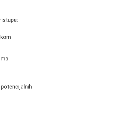
ristupe:
tikom
vama
 potencijalnih