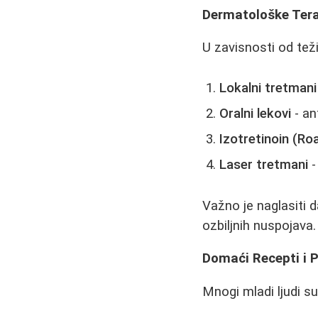
Dermatološke Tera
U zavisnosti od tež
Lokalni tretmani
Oralni lekovi
- an
Izotretinoin (Ro
Laser tretmani
-
Važno je naglasiti 
ozbiljnih nuspojava.
Domaći Recepti i 
Mnogi mladi ljudi s