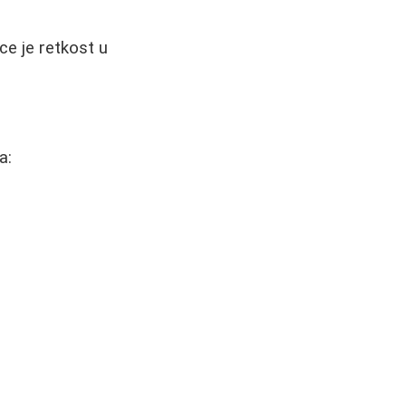
ce je retkost u
a: