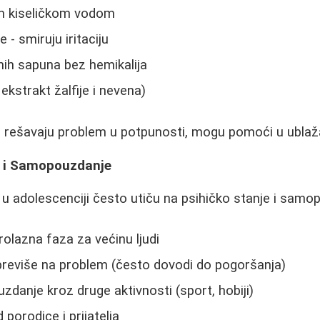
m kiseličkom vodom
 - smiruju iritaciju
nih sapuna bez hemikalija
 ekstrakt žalfije i nevena)
 rešavaju problem u potpunosti, mogu pomoći u ubla
i i Samopouzdanje
 adolescenciji često utiču na psihičko stanje i samop
prolazna faza za većinu ljudi
previše na problem (često dovodi do pogoršanja)
zdanje kroz druge aktivnosti (sport, hobiji)
 porodice i prijatelja