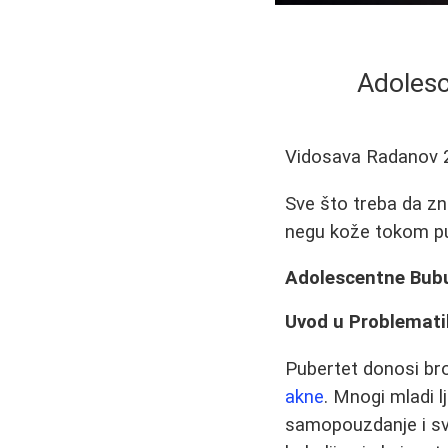
Adolesc
Vidosava Radanov
Sve što treba da zn
negu kože tokom pu
Adolescentne Bubu
Uvod u Problemati
Pubertet donosi bro
akne
. Mnogi mladi 
samopouzdanje i sv