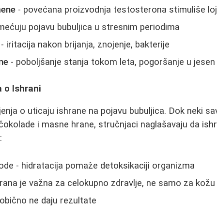
mene
- povećana proizvodnja testosterona stimuliše lo
mećuju pojavu bubuljica u stresnim periodima
- iritacija nakon brijanja, znojenje, bakterije
ne
- poboljšanje stanja tokom leta, pogoršanje u jesen
 o Ishrani
enja o uticaju ishrane na pojavu bubuljica. Dok neki sa
čokolade i masne hrane, stručnjaci naglašavaju da is
:
de - hidratacija pomaže detoksikaciji organizma
rana je važna za celokupno zdravlje, ne samo za kožu
obično ne daju rezultate