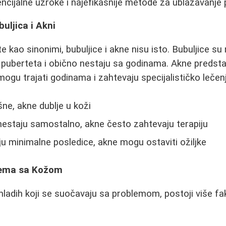
tencijalne uzroke i najefikasnije metode za ublažavanje
uljica i Akni
e kao sinonimi, bubuljice i akne nisu isto. Bubuljice su 
puberteta i obično nestaju sa godinama. Akne predstavlj
gu trajati godinama i zahtevaju specijalističko lečenje
šne, akne dublje u koži
nestaju samostalno, akne često zahtevaju terapiju
aju minimalne posledice, akne mogu ostaviti ožiljke
lema sa Kožom
adih koji se suočavaju sa problemom, postoji više fak