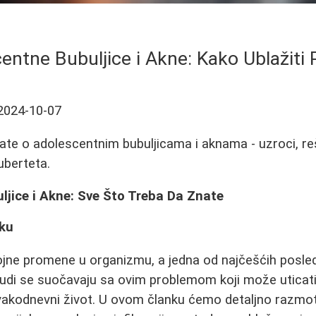
entne Bubuljice i Akne: Kako Ublažiti
2024-10-07
ate o adolescentnim bubuljicama i aknama - uzroci, reš
berteta.
ljice i Akne: Sve Što Treba Da Znate
ku
jne promene u organizmu, a jedna od najčešćih posledi
ljudi se suočavaju sa ovim problemom koji može uticat
akodnevni život. U ovom članku ćemo detaljno razmotr