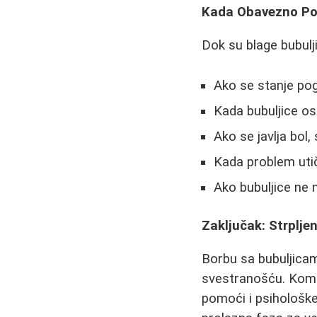
Kada Obavezno Po
Dok su blage bubulj
Ako se stanje po
Kada bubuljice ost
Ako se javlja bol, 
Kada problem utič
Ako bubuljice ne 
Zaključak: Strpljen
Borbu sa bubuljicam
svestranošću. Kombi
pomoći i psihološke