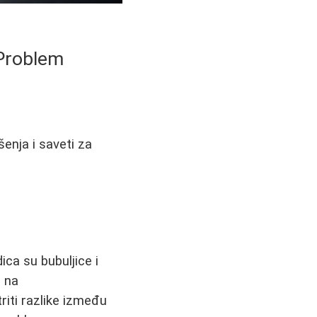
 Problem
enja i saveti za
ca su bubuljice i
i na
iti razlike između