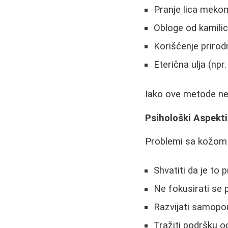
Pranje lica meko
Obloge od kamilice
Korišćenje prirod
Eterična ulja (npr.
Iako ove metode ne
Psihološki Aspekt
Problemi sa kožom u
Shvatiti da je to 
Ne fokusirati se 
Razvijati samopou
Tražiti podršku od