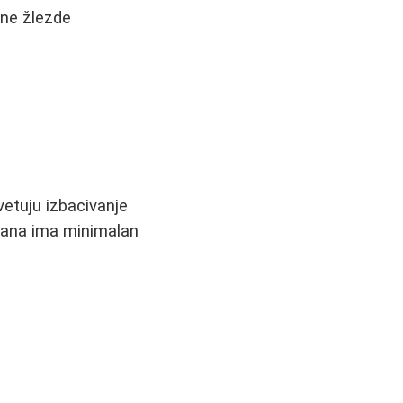
jne žlezde
vetuju izbacivanje
hrana ima minimalan