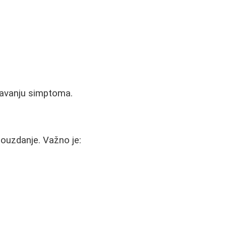
žavanju simptoma.
ouzdanje. Važno je: