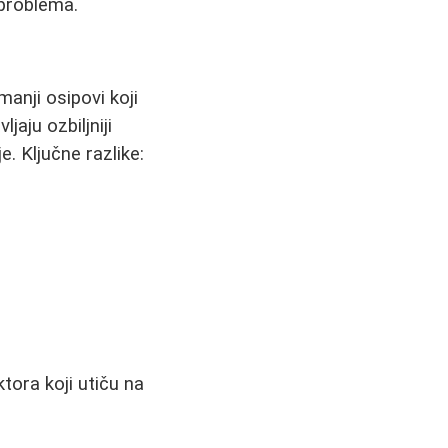
 problema.
manji osipovi koji
aju ozbiljniji
. Ključne razlike:
tora koji utiču na