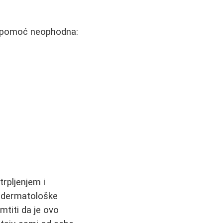
na pomoć neophodna:
trpljenjem i
e dermatološke
mtiti da je ovo