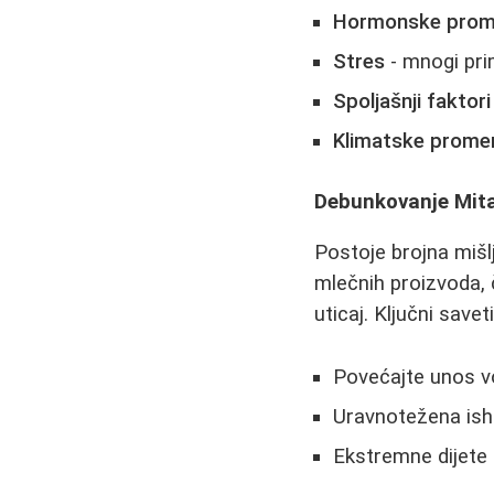
Hormonske pro
Stres
- mnogi pri
Spoljašnji faktori
Klimatske prome
Debunkovanje Mita
Postoje brojna mišlj
mlečnih proizvoda, 
uticaj. Ključni saveti
Povećajte unos vo
Uravnotežena ish
Ekstremne dijete 