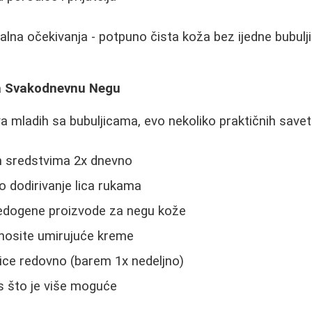
alna očekivanja - potpuno čista koža bez ijedne bubulji
za Svakodnevnu Negu
 mladih sa bubuljicama, evo nekoliko praktičnih savet
im sredstvima 2x dnevno
o dodirivanje lica rukama
edogene proizvode za negu kože
anosite umirujuće kreme
ice redovno (barem 1x nedeljno)
s što je više moguće