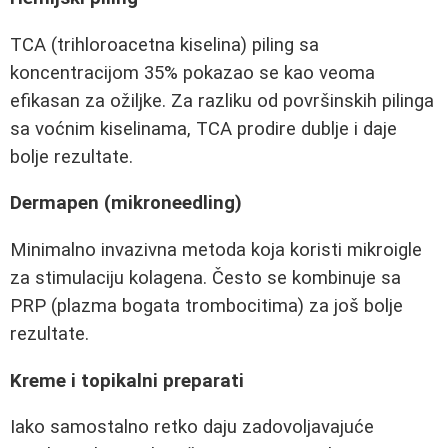
TCA (trihloroacetna kiselina) piling sa
koncentracijom 35% pokazao se kao veoma
efikasan za ožiljke. Za razliku od površinskih pilinga
sa voćnim kiselinama, TCA prodire dublje i daje
bolje rezultate.
Dermapen (mikroneedling)
Minimalno invazivna metoda koja koristi mikroigle
za stimulaciju kolagena. Često se kombinuje sa
PRP (plazma bogata trombocitima) za još bolje
rezultate.
Kreme i topikalni preparati
Iako samostalno retko daju zadovoljavajuće