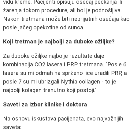
vidu kreme. Pacijenti opisuju osećaj peckanja ili
žarenja tokom procedure, ali bol je podnošljiva.
Nakon tretmana može biti neprijatnih osećaja kao
posle jačeg opekotine od sunca.
Koji tretman je najbolji za duboke ožiljke?
Za duboke ožiljke najbolje rezultate daje
kombinacija CO2 lasera i PRP tretmana. "Posle 6
lasera su mi odmah na sprženo lice uradili PRP, a
posle 7 su mi ubrizgali Nythia collagen - to je
najbolji kolagen trenutno koji postoji."
Saveti za izbor klinike i doktora
Na osnovu iskustava pacijenata, evo najvažnijih
saveta: