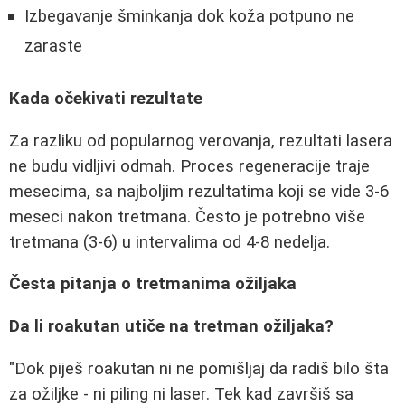
Izbegavanje šminkanja dok koža potpuno ne
zaraste
Kada očekivati rezultate
Za razliku od popularnog verovanja, rezultati lasera
ne budu vidljivi odmah. Proces regeneracije traje
mesecima, sa najboljim rezultatima koji se vide 3-6
meseci nakon tretmana. Često je potrebno više
tretmana (3-6) u intervalima od 4-8 nedelja.
Česta pitanja o tretmanima ožiljaka
Da li roakutan utiče na tretman ožiljaka?
"Dok piješ roakutan ni ne pomišljaj da radiš bilo šta
za ožiljke - ni piling ni laser. Tek kad završiš sa