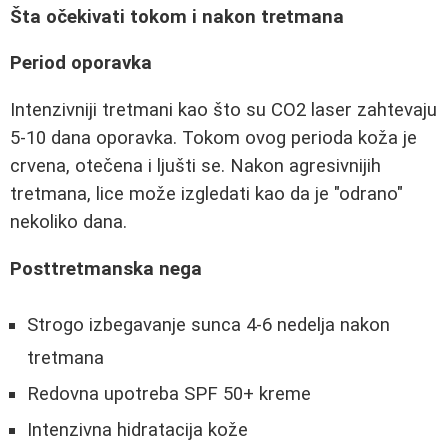
Šta očekivati tokom i nakon tretmana
Period oporavka
Intenzivniji tretmani kao što su CO2 laser zahtevaju
5-10 dana oporavka. Tokom ovog perioda koža je
crvena, otečena i ljušti se. Nakon agresivnijih
tretmana, lice može izgledati kao da je "odrano"
nekoliko dana.
Posttretmanska nega
Strogo izbegavanje sunca 4-6 nedelja nakon
tretmana
Redovna upotreba SPF 50+ kreme
Intenzivna hidratacija kože