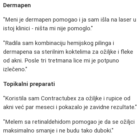
Dermapen
"Meni je dermapen pomogao i ja sam išla na laser u
istoj klinici - ništa mi nije pomoglo."
"Radila sam kombinaciju hemijskog pilinga i
dermapena sa sterilnim koktelima za ožiljke i fleke
od akni. Posle tri tretmana lice mi je potpuno
izlečeno."
Topikalni preparati
"Koristila sam Contractubex za ožiljke i rupice od
akni već par meseci i pokazalo je zavidne rezultate."
"Melem sa retinaldehidom pomogao je da se ožiljci
maksimalno smanje i ne budu tako duboki."