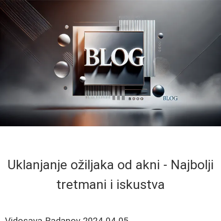
Uklanjanje ožiljaka od akni - Najbolji
tretmani i iskustva
Vidosava Radanov
2024-04-05