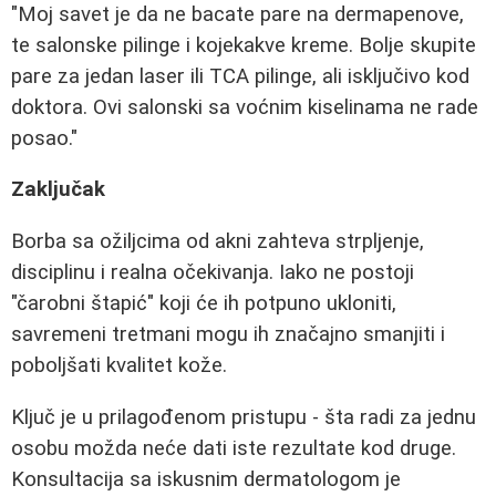
"Moj savet je da ne bacate pare na dermapenove,
te salonske pilinge i kojekakve kreme. Bolje skupite
pare za jedan laser ili TCA pilinge, ali isključivo kod
doktora. Ovi salonski sa voćnim kiselinama ne rade
posao."
Zaključak
Borba sa ožiljcima od akni zahteva strpljenje,
disciplinu i realna očekivanja. Iako ne postoji
"čarobni štapić" koji će ih potpuno ukloniti,
savremeni tretmani mogu ih značajno smanjiti i
poboljšati kvalitet kože.
Ključ je u prilagođenom pristupu - šta radi za jednu
osobu možda neće dati iste rezultate kod druge.
Konsultacija sa iskusnim dermatologom je