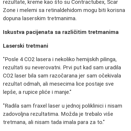
rezultate, kreme kao što su Contractubex, Scar
Zone i melemi sa retinaldehidom mogu biti korisna
dopuna laserskim tretmanima.
Iskustva pacijenata sa različitim tretmanima
Laserski tretmani
"Posle 4 CO2 lasera i nekoliko hemijskih pilinga,
rezultati su neverovatni. Prvi put kad sam uradila
CO2 laser bila sam razočarana jer sam očekivala
rezultat odmah, ali mesecima lice postaje sve
lepše, a rupice pliće i manje."
"Radila sam fraxel laser u jednoj poliklinici i nisam
zadovoljna rezultatima. Možda je trebalo više
tretmana, ali nisam tada imala para za to."