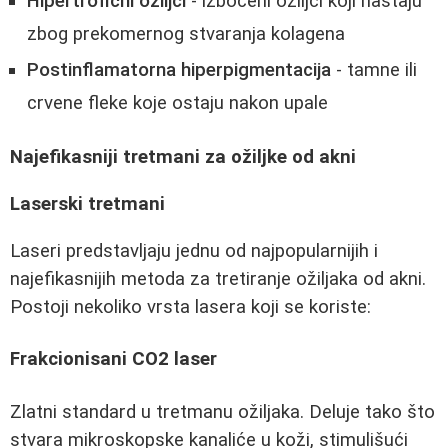
Hipertrofični ožiljci
- izbočeni ožiljci koji nastaju
zbog prekomernog stvaranja kolagena
Postinflamatorna hiperpigmentacija
- tamne ili
crvene fleke koje ostaju nakon upale
Najefikasniji tretmani za ožiljke od akni
Laserski tretmani
Laseri predstavljaju jednu od najpopularnijih i
najefikasnijih metoda za tretiranje ožiljaka od akni.
Postoji nekoliko vrsta lasera koji se koriste:
Frakcionisani CO2 laser
Zlatni standard u tretmanu ožiljaka. Deluje tako što
stvara mikroskopske kanaliće u koži, stimulišući