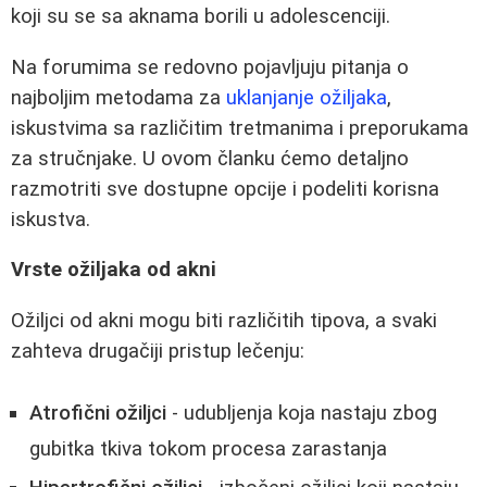
koji su se sa aknama borili u adolescenciji.
Na forumima se redovno pojavljuju pitanja o
najboljim metodama za
uklanjanje ožiljaka
,
iskustvima sa različitim tretmanima i preporukama
za stručnjake. U ovom članku ćemo detaljno
razmotriti sve dostupne opcije i podeliti korisna
iskustva.
Vrste ožiljaka od akni
Ožiljci od akni mogu biti različitih tipova, a svaki
zahteva drugačiji pristup lečenju:
Atrofični ožiljci
- udubljenja koja nastaju zbog
gubitka tkiva tokom procesa zarastanja