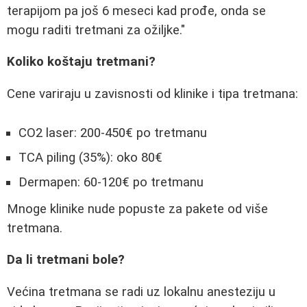
terapijom pa još 6 meseci kad prođe, onda se
mogu raditi tretmani za ožiljke."
Koliko koštaju tretmani?
Cene variraju u zavisnosti od klinike i tipa tretmana:
CO2 laser: 200-450€ po tretmanu
TCA piling (35%): oko 80€
Dermapen: 60-120€ po tretmanu
Mnoge klinike nude popuste za pakete od više
tretmana.
Da li tretmani bole?
Većina tretmana se radi uz lokalnu anesteziju u