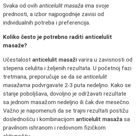
Svaka od ovih
anticelulit masaža
ima svoje
prednosti, a izbor najpogodnije zavisi od
individualnih potreba i preferencija.
Koliko često je potrebno raditi anticelulit
masaže?
Učestalost
anticelulit masaži
varira u zavisnosti od
stepena celulita i željenih rezultata. U početnoj fazi
tretmana, preporučuje se da se
anticelulit
masažama
podvrgavate 2-3 puta nedeljno. Kako se
stanje poboljšava, dovoljno je održavati rezultate
sa jednom masažom nedeljno ili čak dve mesečno.
Važno je napomenuti da se trajni rezultati postižu
doslednošću i kombinacijom
anticelulit masaža
sa
pravilnom ishranom i redovnom fizičkom