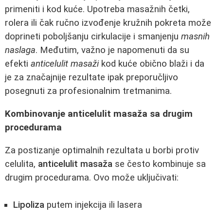
primeniti i kod kuće. Upotreba masažnih četki,
rolera ili čak ručno izvođenje kružnih pokreta može
doprineti poboljšanju cirkulacije i smanjenju
masnih
naslaga
. Međutim, važno je napomenuti da su
efekti
anticelulit masaži
kod kuće obično blaži i da
je za značajnije rezultate ipak preporučljivo
posegnuti za profesionalnim tretmanima.
Kombinovanje anticelulit masaža sa drugim
procedurama
Za postizanje optimalnih rezultata u borbi protiv
celulita,
anticelulit masaža
se često kombinuje sa
drugim procedurama. Ovo može uključivati:
Lipoliza
putem injekcija ili lasera