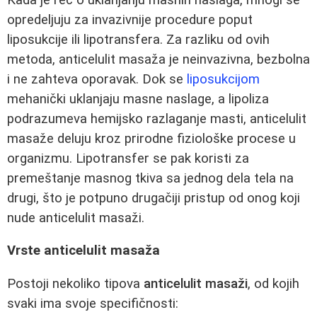
opredeljuju za invazivnije procedure poput
liposukcije ili lipotransfera. Za razliku od ovih
metoda, anticelulit masaža je neinvazivna, bezbolna
i ne zahteva oporavak. Dok se
liposukcijom
mehanički uklanjaju masne naslage, a lipoliza
podrazumeva hemijsko razlaganje masti, anticelulit
masaže deluju kroz prirodne fiziološke procese u
organizmu. Lipotransfer se pak koristi za
premeštanje masnog tkiva sa jednog dela tela na
drugi, što je potpuno drugačiji pristup od onog koji
nude anticelulit masaži.
Vrste anticelulit masaža
Postoji nekoliko tipova
anticelulit masaži
, od kojih
svaki ima svoje specifičnosti: