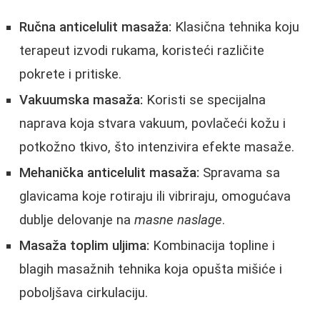
Ručna anticelulit masaža:
Klasična tehnika koju
terapeut izvodi rukama, koristeći različite
pokrete i pritiske.
Vakuumska masaža:
Koristi se specijalna
naprava koja stvara vakuum, povlačeći kožu i
potkožno tkivo, što intenzivira efekte masaže.
Mehanička anticelulit masaža:
Spravama sa
glavicama koje rotiraju ili vibriraju, omogućava
dublje delovanje na
masne naslage
.
Masaža toplim uljima:
Kombinacija topline i
blagih masažnih tehnika koja opušta mišiće i
poboljšava cirkulaciju.