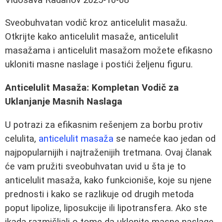
Sveobuhvatan vodič kroz anticelulit masažu.
Otkrijte kako anticelulit masaže, anticelulit
masažama i anticelulit masažom možete efikasno
ukloniti masne naslage i postići željenu figuru.
Anticelulit Masaža: Kompletan Vodič za
Uklanjanje Masnih Naslaga
U potrazi za efikasnim rešenjem za borbu protiv
celulita,
anticelulit masaža
se nameće kao jedan od
najpopularnijih i najtraženijih tretmana. Ovaj članak
će vam pružiti sveobuhvatan uvid u šta je to
anticelulit masaža, kako funkcioniše, koje su njene
prednosti i kako se razlikuje od drugih metoda
poput lipolize, liposukcije ili lipotransfera. Ako ste
ikada razmišljali o tome da uklonite masne naslage