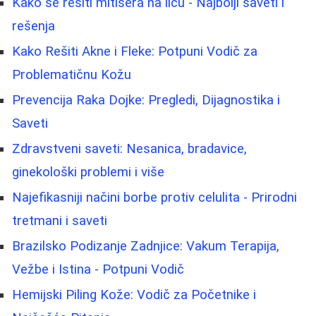
Kako se rešiti mitisera na licu - Najbolji saveti i
rešenja
Kako Rešiti Akne i Fleke: Potpuni Vodič za
Problematičnu Kožu
Prevencija Raka Dojke: Pregledi, Dijagnostika i
Saveti
Zdravstveni saveti: Nesanica, bradavice,
ginekološki problemi i više
Najefikasniji načini borbe protiv celulita - Prirodni
tretmani i saveti
Brazilsko Podizanje Zadnjice: Vakum Terapija,
Vežbe i Istina - Potpuni Vodič
Hemijski Piling Kože: Vodič za Početnike i