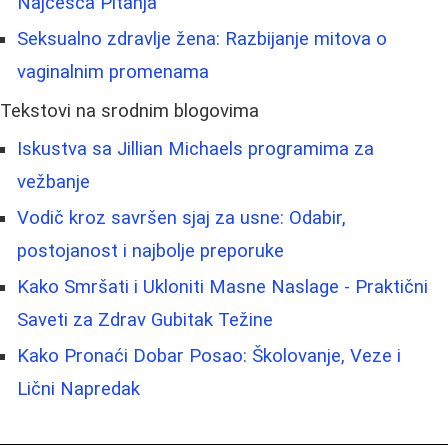
Najčešća Pitanja
Seksualno zdravlje žena: Razbijanje mitova o
vaginalnim promenama
Tekstovi na srodnim blogovima
Iskustva sa Jillian Michaels programima za
vežbanje
Vodič kroz savršen sjaj za usne: Odabir,
postojanost i najbolje preporuke
Kako Smršati i Ukloniti Masne Naslage - Praktični
Saveti za Zdrav Gubitak Težine
Kako Pronaći Dobar Posao: Školovanje, Veze i
Lični Napredak