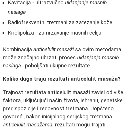
Kavitacija - ultrazvučno
uklanjanje masnih
naslaga
Radiofrekventni tretmani za zatezanje kože
Kriolipoliza - zamrzavanje masnih ćelija
Kombinacija
anticelulit masaži
sa ovim metodama
može značajno ubrzati proces
uklanjanja masnih
naslaga
i poboljšati ukupne rezultate.
Koliko dugo traju rezultati anticelulit masaža?
Trajnost rezultata
anticelulit masaži
zavisi od više
faktora, uključujući način života, ishranu, genetske
predispozicije i redovnost tretmana. Uopšteno
govoreći, nakon inicijalnog serijskog tretmana
anticelulit masažama
, rezultati mogu trajati