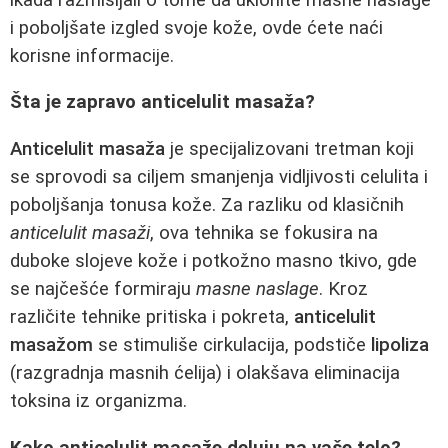
i poboljšate izgled svoje kože, ovde ćete naći
korisne informacije.
Šta je zapravo anticelulit masaža?
Anticelulit masaža
je specijalizovani tretman koji
se sprovodi sa ciljem smanjenja vidljivosti celulita i
poboljšanja tonusa kože. Za razliku od klasičnih
anticelulit masaži
, ova tehnika se fokusira na
duboke slojeve kože i potkožno masno tkivo, gde
se najčešće formiraju
masne naslage
. Kroz
različite tehnike pritiska i pokreta,
anticelulit
masažom
se stimuliše cirkulacija, podstiče
lipoliza
(razgradnja masnih ćelija) i olakšava eliminacija
toksina iz organizma.
Kako anticelulit masaže deluju na vaše telo?