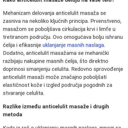
Mehanizam delovanja anticelulit masaža se
zasniva na nekoliko ključnih principa. Prvenstveno,
masažom se poboljšava cirkulacija krvi i limfe u
tretiranom području. Ovo omogućava bolju ishranu
ćelija i efikasnije
uklanjanje masnih naslaga
.
Dodatno, anticelulit masažama se mehanički
razbijaju nakupine masnih ćelija, što direktno
doprinosi smanjenju celulita. Redovno sprovođenje
anticelulit masaži može značajno poboljšati
elastičnost kože i izgled područja pogodnih za
stvaranje celulita.
Razlike između anticelulit masaže i drugih
metoda
Kada je reč o uklanjanju masnih naslaga, mnogi se