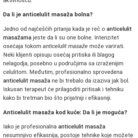
aktivnošću.
Da li je anticelulit masaža bolna?
Jedno od najčešćih pitanja kada je reč o
anticelulit
masažama
jeste da li su one bolne. Intenzitet
osećaja tokom
anticelulit masaže
može varirati.
Neki klijenti opisuju osećaj pritiska ili blagog
nelagodja, posebno u područjima sa izraženijim
celulitom. Međutim, profesionalno sprovedena
anticelulit masaža
ne bi trebalo da izaziva jak bol.
Iskusan terapeut će prilagoditi pritisak i tehniku
kako bi tretman bio što prijatniji i efikasniji.
Anticelulit masaža kod kuće: Da li je moguća?
Iako je profesionalna
anticelulit masaža
nesumnjivo efikasnija, postoje tehnike koje možete