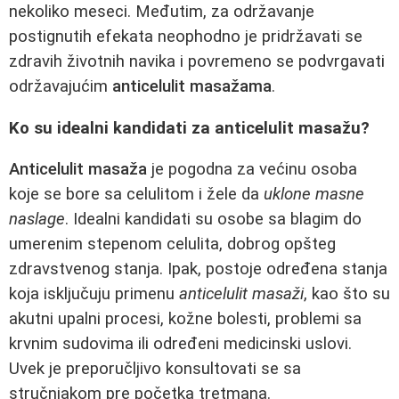
nekoliko meseci. Međutim, za održavanje
postignutih efekata neophodno je pridržavati se
zdravih životnih navika i povremeno se podvrgavati
održavajućim
anticelulit masažama
.
Ko su idealni kandidati za anticelulit masažu?
Anticelulit masaža
je pogodna za većinu osoba
koje se bore sa celulitom i žele da
uklone masne
naslage
. Idealni kandidati su osobe sa blagim do
umerenim stepenom celulita, dobrog opšteg
zdravstvenog stanja. Ipak, postoje određena stanja
koja isključuju primenu
anticelulit masaži
, kao što su
akutni upalni procesi, kožne bolesti, problemi sa
krvnim sudovima ili određeni medicinski uslovi.
Uvek je preporučljivo konsultovati se sa
stručnjakom pre početka tretmana.