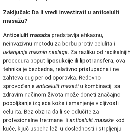
Zaključak: Da li vredi investirati u anticelulit
masažu?
Anticelulit masaža
predstavlja efikasnu,
neinvazivnu metodu za borbu protiv celulita i
uklanjanje masnih naslaga
. Za razliku od radikalnijih
procedura poput
liposukcije
ili
lipotransfera
, ova
tehnika je bezbedna, relativno pristupačna i ne
zahteva dug period oporavka. Redovno
sprovođenje
anticelulit masaži
u kombinaciji sa
zdravim načinom života može doneti značajno
poboljšanje izgleda kože i smanjenje vidljivosti
celulita. Bez obzira da li se odlučite za
profesionalne tretmane ili
anticelulit masaže
kod
kuće, ključ uspeha leži u doslednosti i strpljenju.