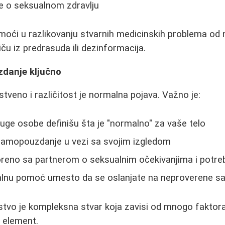
je o seksualnom zdravlju
oći u razlikovanju stvarnih medicinskih problema od
iču iz predrasuda ili dezinformacija.
danje ključno
stveno i različitost je normalna pojava. Važno je:
ruge osobe definišu šta je "normalno" za vaše telo
 samopouzdanje u vezi sa svojim izgledom
oreno sa partnerom o seksualnim očekivanjima i potr
nalnu pomoć umesto da se oslanjate na neproverene s
tvo je kompleksna stvar koja zavisi od mnogo faktora,
i element.