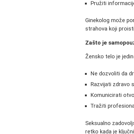
Pružiti informaci
Ginekolog može pom
strahova koji proist
Zašto je samopouz
Žensko telo je jedin
Ne dozvoliti da d
Razvijati zdravo
Komunicirati otv
Tražiti profesio
Seksualno zadovoljs
retko kada je ključn