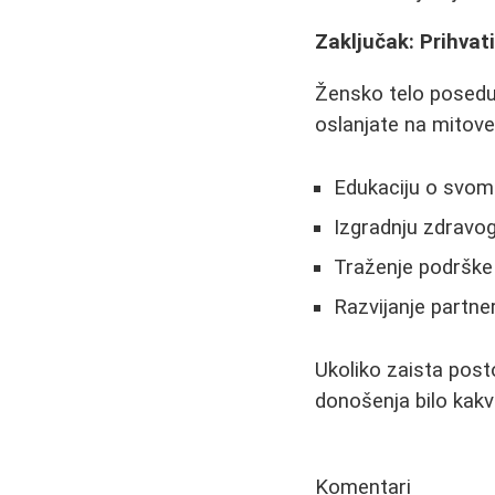
Zaključak: Prihvati
Žensko telo posedu
oslanjate na mitove i
Edukaciju o svom 
Izgradnju zdrav
Traženje podrške
Razvijanje partn
Ukoliko zaista post
donošenja bilo kakvi
Komentari