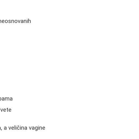
 neosnovanih
ebama
avete
 a veličina vagine