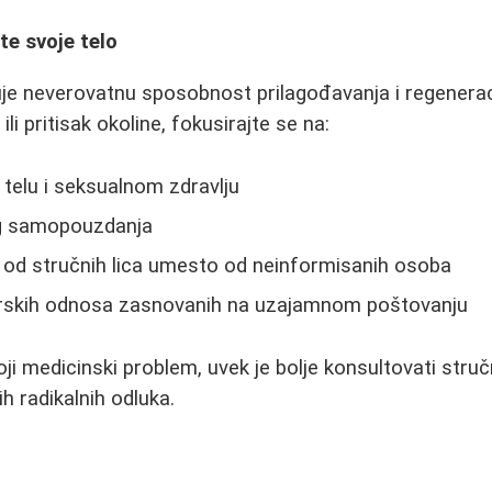
te svoje telo
je neverovatnu sposobnost prilagođavanja i regenerac
li pritisak okoline, fokusirajte se na:
telu i seksualnom zdravlju
og samopouzdanja
 od stručnih lica umesto od neinformisanih osoba
erskih odnosa zasnovanih na uzajamnom poštovanju
oji medicinski problem, uvek je bolje konsultovati struč
h radikalnih odluka.