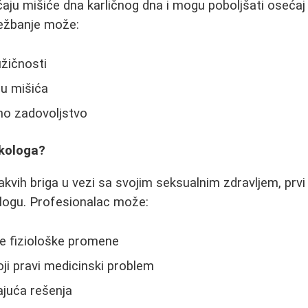
čaju mišiće dna karličnog dna i mogu poboljšati oseć
ežbanje može:
žičnosti
lu mišića
no zadovoljstvo
ekologa?
akvih briga u vezi sa svojim seksualnim zdravljem, prvi
logu. Profesionalac može:
ne fiziološke promene
toji pravi medicinski problem
ajuća rešenja