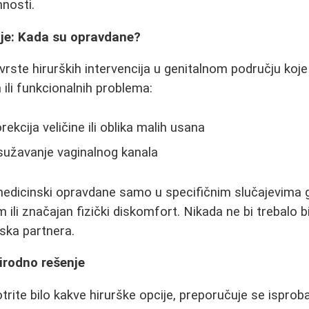
mnosti.
ije: Kada su opravdane?
vrste hirurških intervencija u genitalnom području koj
 ili funkcionalnih problema:
rekcija veličine ili oblika malih usana
sužavanje vaginalnog kanala
edicinski opravdane samo u specifičnim slučajevima g
 ili značajan fizički diskomfort. Nikada ne bi trebalo bi
iska partnera.
irodno rešenje
rite bilo kakve hirurške opcije, preporučuje se isprob