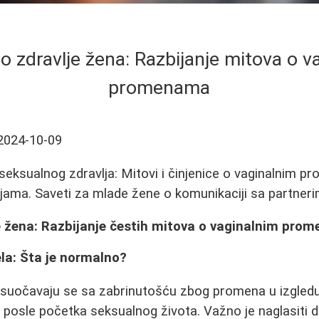
o zdravlje žena: Razbijanje mitova o v
promenama
2024-10-09
seksualnog zdravlja: Mitovi i činjenice o vaginalnim p
ijama. Saveti za mlade žene o komunikaciji sa partneri
e žena: Razbijanje čestih mitova o vaginalnim pro
la: Šta je normalno?
uočavaju se sa zabrinutošću zbog promena u izgledu 
 posle početka seksualnog života. Važno je naglasiti 