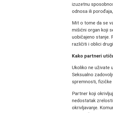
izuzetnu sposobnost
odnosa ili porođaja
Mit o tome da se va
mišićni organ koji 
uobičajeno stanje. R
različiti i oblici dru
Kako partneri utič
Ukoliko ne uživate u
Seksualno zadovolj
spremnosti, fizičke
Partner koji okrivl
nedostatak zrelost
okrivljavanje. Komu