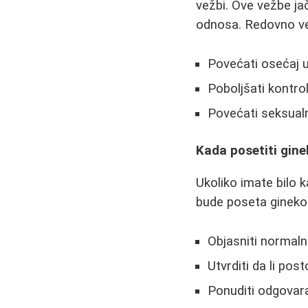
vežbi. Ove vežbe ja
odnosa. Redovno v
Povećati osećaj u
Poboljšati kontro
Povećati seksual
Kada posetiti gin
Ukoliko imate bilo k
bude poseta gineko
Objasniti normal
Utvrditi da li pos
Ponuditi odgovar