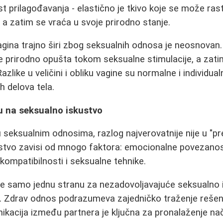
 prilagođavanja - elastično je tkivo koje se može ra
, a zatim se vraća u svoje prirodno stanje.
gina trajno širi zbog seksualnih odnosa je neosnovan. 
se prirodno opušta tokom seksualne stimulacije, a zati
azlike u veličini i obliku vagine su normalne i individua
gih delova tela.
u na seksualno iskustvo
 seksualnim odnosima, razlog najverovatnije nije u "prev
stvo zavisi od mnogo faktora: emocionalne povezanost
 kompatibilnosti i seksualne tehnike.
juje samo jednu stranu za nezadovoljavajuće seksualno
i. Zdrav odnos podrazumeva zajedničko traženje rešenj
nikacija između partnera je ključna za pronalaženje nač