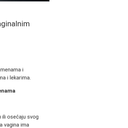
aginalnim
romenama i
ma i lekarima.
menama
ili osećaju svog
da vagina ima