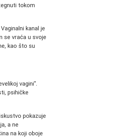
stegnuti tokom
Vaginalni kanal je
m se vraća u svoje
lne, kao što su
elikoj vagini".
i, psihičke
 iskustvo pokazuje
a, a ne
ina na koji oboje