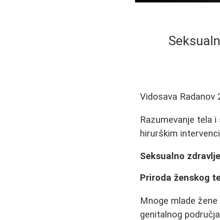
Seksualn
Vidosava Radanov
Razumevanje tela i 
hirurškim intervenc
Seksualno zdravlj
Priroda ženskog te
Mnoge mlade žene s
genitalnog područja