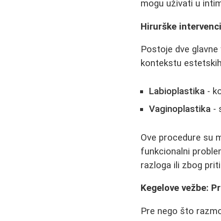
mogu uživati u inti
Hirurške intervenc
Postoje dve glavne 
kontekstu estetskih
Labioplastika
- ko
Vaginoplastika
- 
Ove procedure su m
funkcionalni problem
razloga ili zbog prit
Kegelove vežbe: Pr
Pre nego što razmot