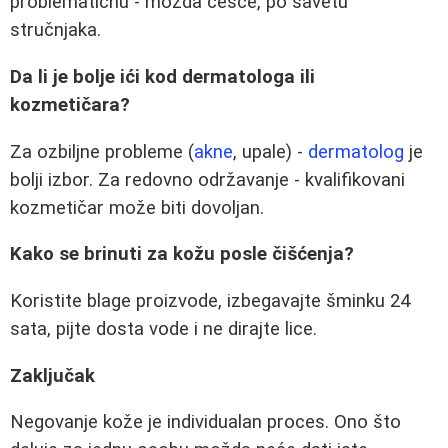
problematičnu - možda češće, po savetu
stručnjaka.
Da li je bolje ići kod dermatologa ili
kozmetičara?
Za ozbiljne probleme (
akne
, upale) -
dermatolog
je
bolji izbor. Za redovno održavanje - kvalifikovani
kozmetičar može biti dovoljan.
Kako se brinuti za kožu posle čišćenja?
Koristite blage proizvode, izbegavajte šminku 24
sata, pijte dosta vode i ne dirajte lice.
Zaključak
Negovanje kože je individualan proces. Ono što