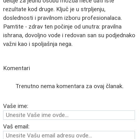
deluje za jednu osobu možda neće dati iste
rezultate kod druge. Ključ je u strpljenju,
doslednosti i pravilnom izboru profesionalaca.
Pamtite - zdrav ten počinje od unutra: pravilna
ishrana, dovoljno vode i redovan san su podjednako
važni kao i spoljašnja negа.
Komentari
Trenutno nema komentara za ovaj članak.
Vaše ime:
Vaš email: