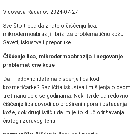
Vidosava Radanov
2024-07-27
Sve što treba da znate o čišćenju lica,
mikrodermoabraziji i brizi za problematičnu kožu.
Saveti, iskustva i preporuke.
Čišćenje lica, mikrodermoabrazija i negovanje
problematične kože
Da li redovno idete na čišćenje lica kod
kozmetičarke? Različita iskustva i mišljenja o ovom
tretmanu dele se godinama. Neki tvrde da redovno
čišćenje lica dovodi do proširenih pora i oštećenja
kože, dok drugi ističu da im je to ključ održavanja
čistog i zdravog tena.