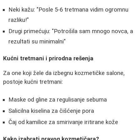
Neki kažu: "Posle 5-6 tretmana vidim ogromnu
razliku!"
Drugi primećuju: "Potrošila sam mnogo novca, a
rezultati su minimalni"
Kućni tretmani i prirodna rešenja
Za one koji žele da izbegnu kozmetičke salone,
postoje kućni tretmani:
Maske od gline za regulisanje sebuma
Salicilna kiselina za čišćenje pora
Čaj od kamilice za smirivanje iritirane kože
Kako izabrati pravog kozmetičara?