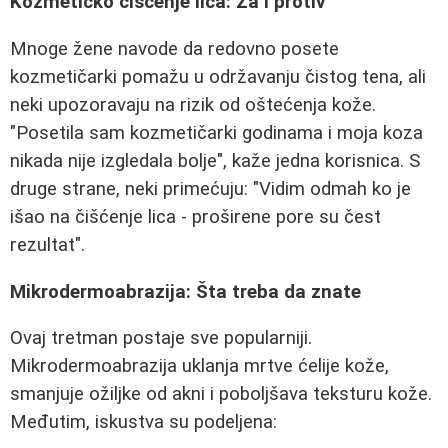
Kozmetičko čišćenje lica: Za i protiv
Mnoge žene navode da redovno posete
kozmetičarki pomažu u održavanju čistog tena, ali
neki upozoravaju na rizik od oštećenja kože.
"Posetila sam kozmetičarki godinama i moja koza
nikada nije izgledala bolje", kaže jedna korisnica. S
druge strane, neki primećuju: "Vidim odmah ko je
išao na čišćenje lica - proširene pore su čest
rezultat".
Mikrodermoabrazija: Šta treba da znate
Ovaj tretman postaje sve popularniji.
Mikrodermoabrazija uklanja mrtve ćelije kože,
smanjuje ožiljke od akni i poboljšava teksturu kože.
Međutim, iskustva su podeljena: