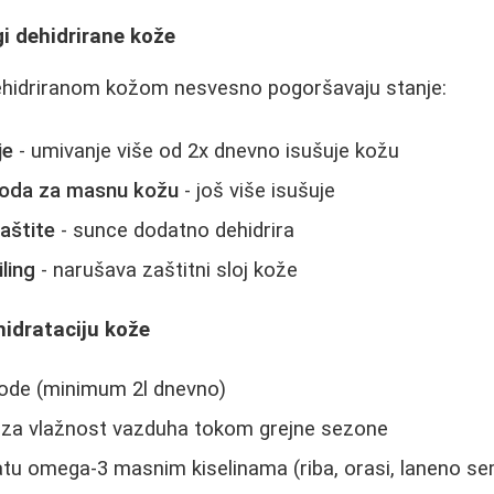
i dehidrirane kože
hidriranom kožom nesvesno pogoršavaju stanje:
je
- umivanje više od 2x dnevno isušuje kožu
voda za masnu kožu
- još više isušuje
aštite
- sunce dodatno dehidrira
ling
- narušava zaštitni sloj kože
hidrataciju kože
ode (minimum 2l dnevno)
je za vlažnost vazduha tokom grejne sezone
atu omega-3 masnim kiselinama (riba, orasi, laneno s