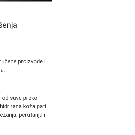
šenja
oručene proizvode i
ja.
 - od suve preko
idrirana koža pati
zanja, perutanja i