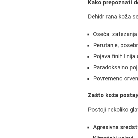
Kako prepoznati d
Dehidrirana koža se
Osećaj zatezanja
Perutanje, poseb
Pojava finih linij
Paradoksalno poj
Povremeno crvenilo
Zašto koža postaj
Postoji nekoliko gl
Agresivna sredst