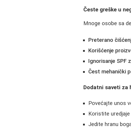
Česte greške u neg
Mnoge osobe sa de
Preterano čišćen
Korišćenje proiz
Ignorisanje SPF z
Čest mehanički pi
Dodatni saveti za 
Povećajte unos v
Koristite uredja
Jedite hranu bog