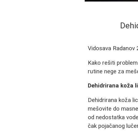
Dehid
Vidosava Radanov
Kako rešiti problem
rutine nege za mešov
Dehidrirana koža l
Dehidrirana koža lic
mešovite do masne.
od nedostatka vode,
čak pojačanog luče