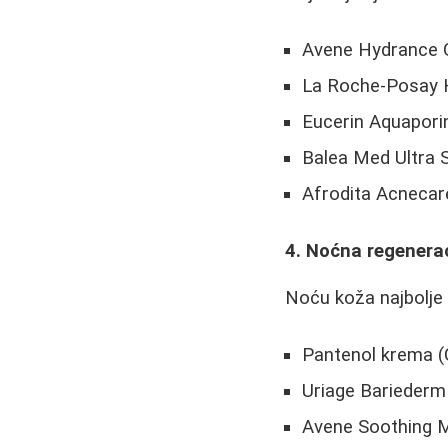
Avene Hydrance 
La Roche-Posay 
Eucerin Aquapori
Balea Med Ultra S
Afrodita Acnecare
4. Noćna regenera
Noću koža najbolje r
Pantenol krema (
Uriage Bariederm
Avene Soothing 