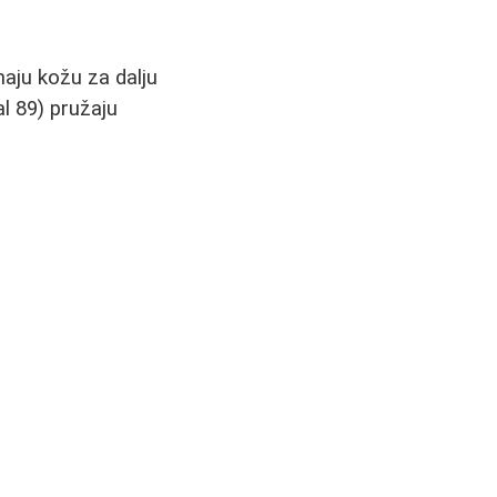
aju kožu za dalju
l 89) pružaju