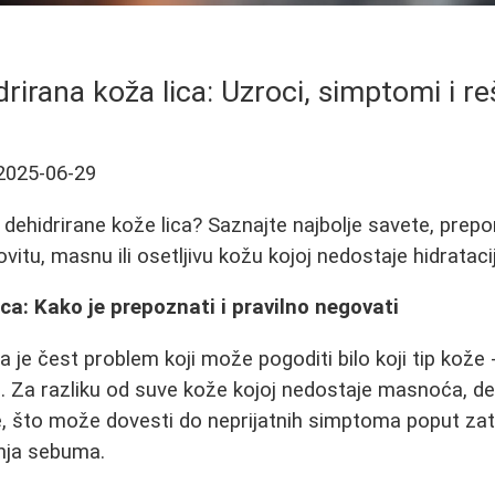
rirana koža lica: Uzroci, simptomi i re
2025-06-29
 dehidrirane kože lica? Saznajte najbolje savete, prep
itu, masnu ili osetljivu kožu kojoj nedostaje hidrataci
ica: Kako je prepoznati i pravilno negovati
a je čest problem koji može pogoditi bilo koji tip kože
 Za razliku od suve kože kojoj nedostaje masnoća, deh
 što može dovesti do neprijatnih simptoma poput zate
nja sebuma.