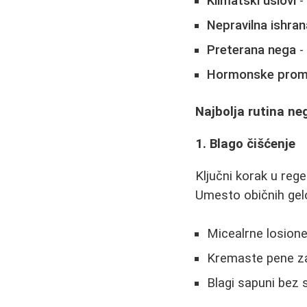
Klimatski uslovi
- 
Nepravilna ishran
Preterana nega
-
Hormonske pro
Najbolja rutina ne
1. Blago čišćenje
Ključni korak u rege
Umesto običnih gelo
Micealrne losion
Kremaste pene za
Blagi sapuni bez