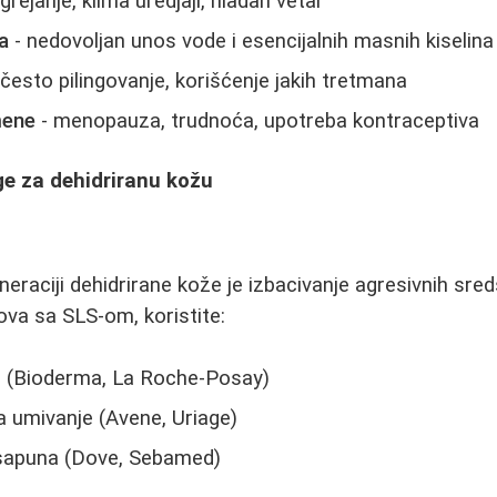
grejanje, klima uredjaji, hladan vetar
a
- nedovoljan unos vode i esencijalnih masnih kiselina
 često pilingovanje, korišćenje jakih tretmana
mene
- menopauza, trudnoća, upotreba kontraceptiva
ge za dehidriranu kožu
neraciji dehidrirane kože je izbacivanje agresivnih sre
va sa SLS-om, koristite:
e (Bioderma, La Roche-Posay)
 umivanje (Avene, Uriage)
 sapuna (Dove, Sebamed)