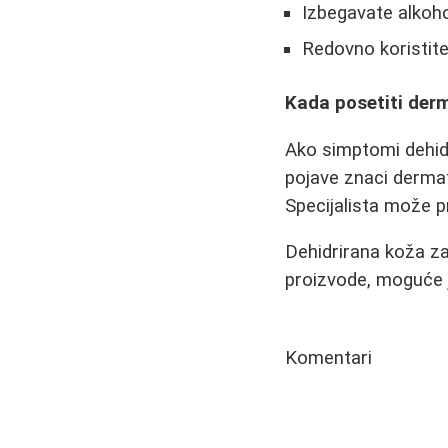
Izbegavate alkoho
Redovno koristite
Kada posetiti der
Ako simptomi dehidra
pojave znaci dermat
Specijalista može p
Dehidrirana koža zah
proizvode, moguće je
Komentari