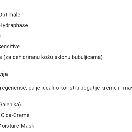
Optimale
Hydraphase
n
ensitive
 (za dehidriranu kožu sklonu bubuljicama)
cija
egeneriše, pa je idealno koristiti bogatije kreme ili ma
Galenika)
 Cica-Creme
Moisture Mask