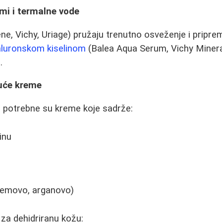
umi i termalne vode
e, Vichy, Uriage) pružaju trenutno osveženje i priprem
jaluronskom kiselinom
(Balea Aqua Serum, Vichy Minera
u
.
juće kreme
u potrebne su kreme koje sadrže:
inu
ademovo, arganovo)
 za dehidriranu kožu: