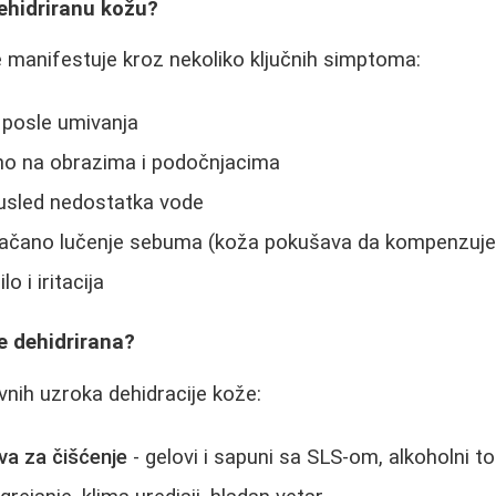
ehidriranu kožu?
 manifestuje kroz nekoliko ključnih simptoma:
 posle umivanja
no na obrazima i podočnjacima
a usled nedostatka vode
ačano lučenje sebuma (koža pokušava da kompenzuje
 i iritacija
e dehidrirana?
avnih uzroka dehidracije kože:
va za čišćenje
- gelovi i sapuni sa SLS-om, alkoholni to