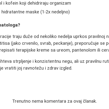
l i kofein koji dehidriraju organizam
 hidratantne maske (1-2x nedeljno)
matologa?
cije traju duže od nekoliko nedelja uprkos pravilnoj nez
itisa (jako crvenilo, svrab, peckanje), preporučuje se
repisati terapijske kreme sa ureom, pantenolom ili ce
teva strpljenje i konzistentnu negu, ali uz pravilnu ru
 vratiti joj ravnotežu i zdrav izgled.
Trenutno nema komentara za ovaj članak.