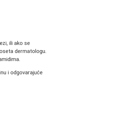
i, ili ako se
 poseta dermatologu.
ramidima.
tinu i odgovarajuće