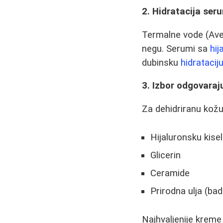
2. Hidratacija ser
Termalne vode (Aven
negu. Serumi sa
hi
dubinsku
hidratacij
3. Izbor odgovara
Za dehidriranu kož
Hijaluronsku kisel
Glicerin
Ceramide
Prirodna ulja (b
Najhvaljenije kreme