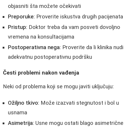
objasniti šta možete očekivati
Preporuke
: Proverite iskustva drugih pacijenata
Pristup
: Doktor treba da vam posveti dovoljno
vremena na konsultacijama
Postoperativna nega
: Proverite da li klinika nudi
adekvatnu postoperativnu podršku
Česti problemi nakon vađenja
Neki od problema koji se mogu javiti uključuju:
Ožiljno tkivo
: Može izazvati stegnutost i bol u
usnama
Asimetrija
: Usne mogu ostati blago asimetrične