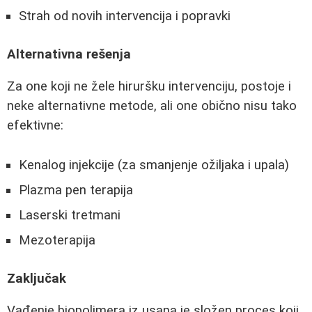
Strah od novih intervencija i popravki
Alternativna rešenja
Za one koji ne žele hiruršku intervenciju, postoje i
neke alternativne metode, ali one obično nisu tako
efektivne:
Kenalog injekcije (za smanjenje ožiljaka i upala)
Plazma pen terapija
Laserski tretmani
Mezoterapija
Zaključak
Vađenje biopolimera iz usana je složen proces koji