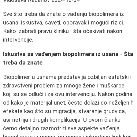
Sve što treba da znate o vađenju biopolimera iz
usana: iskustva, saveti, oporavak i mogući rizici.
Kako izabrati pravu kliniku i šta očekivati nakon
intervencije.
Iskustva sa vađenjem biopolimera iz usana - Šta
treba da znate
Biopolimer u usnama predstavlja ozbiljan estetski i
zdravstveni problem za mnoge žene i muškarce
koji su se odlučili za ovu intervenciju. Nakon godina
od kako je materijal unet, često dolazi do neželjenih
efekata kao što su migracija, stvaranje grudvica,
asimetrija i drugih komplikacija. U ovom članku
ćemo detaljno razmotriti sve aspekte vađenja
biopolimera iz usana, na osnovu iskustava ljudi koji