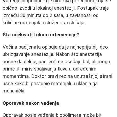
Vađenje biopolimera je hirurška procedura koja se
obično izvodi u lokalnoj anesteziji. Postupak traje
između 30 minuta do 2 sata, u zavisnosti od
količine materijala i složenosti slučaja.
Šta očekivati tokom intervencije?
Većina pacijenata opisuje da je najneprijatniji deo
ubrizgavanje anestezije. Nakon što anestezija
počne da deluje, pacijenti ne osećaju bol, ali mogu
primetiti miris spaljivanja tkiva u određenim
momentima. Doktor pravi rez na unutrašnjoj strani
usne kako bi pristupio materijalu i uklanja ga
mehanički.
Oporavak nakon vađenja
Oporavak posle vađenja biopolimera može biti