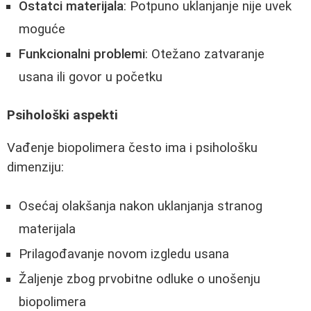
Ostatci materijala
: Potpuno uklanjanje nije uvek
moguće
Funkcionalni problemi
: Otežano zatvaranje
usana ili govor u početku
Psihološki aspekti
Vađenje biopolimera često ima i psihološku
dimenziju:
Osećaj olakšanja nakon uklanjanja stranog
materijala
Prilagođavanje novom izgledu usana
Žaljenje zbog prvobitne odluke o unošenju
biopolimera