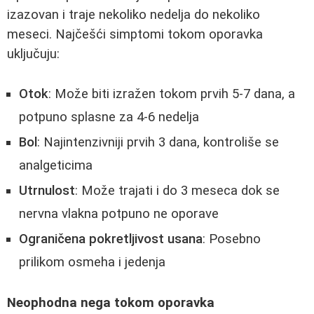
izazovan i traje nekoliko nedelja do nekoliko
meseci. Najčešći simptomi tokom oporavka
uključuju:
Otok
: Može biti izražen tokom prvih 5-7 dana, a
potpuno splasne za 4-6 nedelja
Bol
: Najintenzivniji prvih 3 dana, kontroliše se
analgeticima
Utrnulost
: Može trajati i do 3 meseca dok se
nervna vlakna potpuno ne oporave
Ograničena pokretljivost usana
: Posebno
prilikom osmeha i jedenja
Neophodna nega tokom oporavka