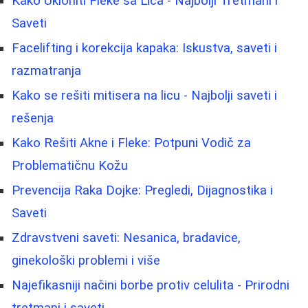
Kako Ukloniti Fleke sa Lica - Najbolji Tretmani i
Saveti
Facelifting i korekcija kapaka: Iskustva, saveti i
razmatranja
Kako se rešiti mitisera na licu - Najbolji saveti i
rešenja
Kako Rešiti Akne i Fleke: Potpuni Vodič za
Problematičnu Kožu
Prevencija Raka Dojke: Pregledi, Dijagnostika i
Saveti
Zdravstveni saveti: Nesanica, bradavice,
ginekološki problemi i više
Najefikasniji načini borbe protiv celulita - Prirodni
tretmani i saveti