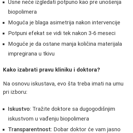
Usne neće izgledati potpuno kao pre unošenja
biopolimera
Moguća je blaga asimetrija nakon intervencije
Potpuni efekat se vidi tek nakon 3-6 meseci
Moguće je da ostane manja količina materijala
impregirana u tkivu
Kako izabrati pravu kliniku i doktora?
Na osnovu iskustava, evo šta treba imati na umu
pri izboru:
Iskustvo
: Tražite doktore sa dugogodišnjim
iskustvom u vađenju biopolimera
Transparentnost
: Dobar doktor će vam jasno