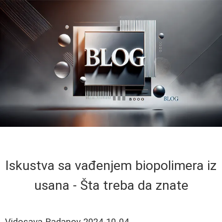
Iskustva sa vađenjem biopolimera iz
usana - Šta treba da znate
Vidosava Radanov
2024-10-04