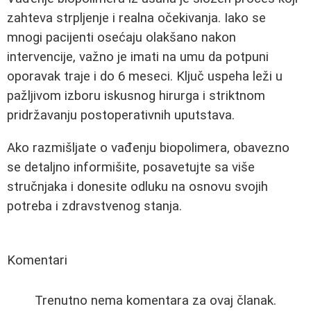
zahteva strpljenje i realna očekivanja. Iako se
mnogi pacijenti osećaju olakšano nakon
intervencije, važno je imati na umu da potpuni
oporavak traje i do 6 meseci. Ključ uspeha leži u
pažljivom izboru iskusnog hirurga i striktnom
pridržavanju postoperativnih uputstava.
Ako razmišljate o vađenju biopolimera, obavezno
se detaljno informišite, posavetujte sa više
stručnjaka i donesite odluku na osnovu svojih
potreba i zdravstvenog stanja.
Komentari
Trenutno nema komentara za ovaj članak.