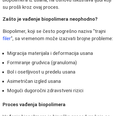
su prošli kroz ovaj proces.
Zašto je vađenje biopolimera neophodno?
Biopolimer, koji se često pogrešno naziva "trajni
filer
", sa vremenom može izazvati brojne probleme:
Migracija materijala i deformacija usana
Formiranje grudvica (granuloma)
Bol i osetljivost u predelu usana
Asimetričan izgled usana
Mogući dugoročni zdravstveni rizici
Proces vađenja biopolimera