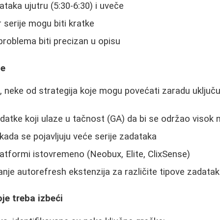
ataka ujutru (5:30-6:30) i uveče
er serije mogu biti kratke
 problema biti precizan u opisu
je
e, neke od strategija koje mogu povećati zaradu uključu
datke koji ulaze u tačnost (GA) da bi se održao visok 
kada se pojavljuju veće serije zadataka
latformi istovremeno (Neobux, Elite, ClixSense)
nje autorefresh ekstenzija za različite tipove zadata
je treba izbeći