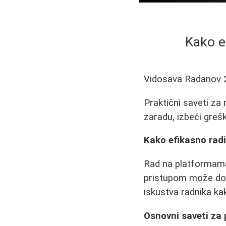
Kako e
Vidosava Radanov
Praktični saveti z
zaradu, izbeći grešk
Kako efikasno rad
Rad na platformama
pristupom može don
iskustva radnika ka
Osnovni saveti za