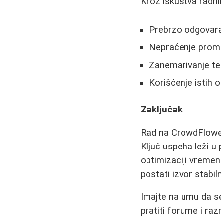
Kroz iskustva radni
Prebrzo odgovara
Nepraćenje prome
Zanemarivanje tes
Korišćenje istih o
Zaključak
Rad na CrowdFlower
Ključ uspeha leži 
optimizaciji vreme
postati izvor stabi
Imajte na umu da se
pratiti forume i ra