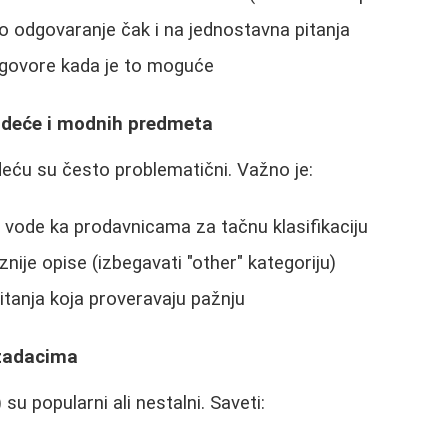
o odgovaranje čak i na jednostavna pitanja
dgovore kada je to moguće
 odeće i modnih predmeta
eću su često problematični. Važno je:
ji vode ka prodavnicama za tačnu klasifikaciju
iznije opise (izbegavati "other" kategoriju)
pitanja koja proveravaju pažnju
 zadacima
su popularni ali nestalni. Saveti: