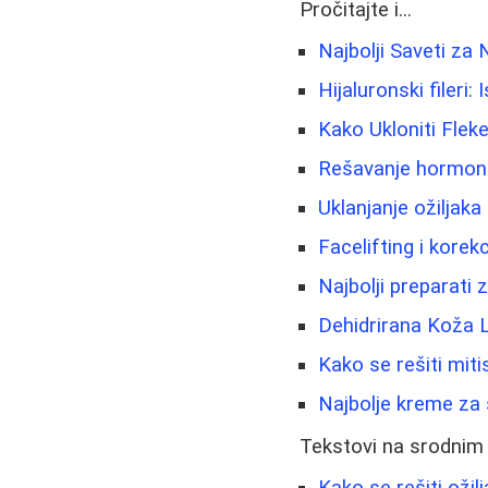
Pročitajte i...
Najbolji Saveti za 
Hijaluronski fileri
Kako Ukloniti Fleke
Rešavanje hormonsk
Uklanjanje ožiljaka 
Facelifting i korek
Najbolji preparati 
Dehidrirana Koža 
Kako se rešiti mitis
Najbolje kreme za 
Tekstovi na srodnim