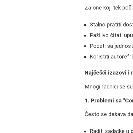
Za one koji tek poč
Stalno pratiti do
Pažljivo čitati u
Početi sa jednost
Koristiti autoref
Najčešći izazovi i 
Mnogi radnici se s
1. Problemi sa "C
Često se dešava da
Raditi zadatke u