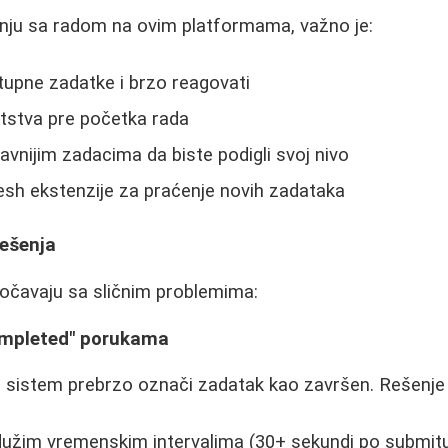
inju sa radom na ovim platformama, važno je:
stupne zadatke i brzo reagovati
putstva pre početka rada
avnijim zadacima da biste podigli svoj nivo
resh ekstenzije za praćenje novih zadataka
rešenja
uočavaju sa sličnim problemima:
ompleted" porukama
 sistem prebrzo označi zadatak kao završen. Rešenje 
 dužim vremenskim intervalima (30+ sekundi po submit