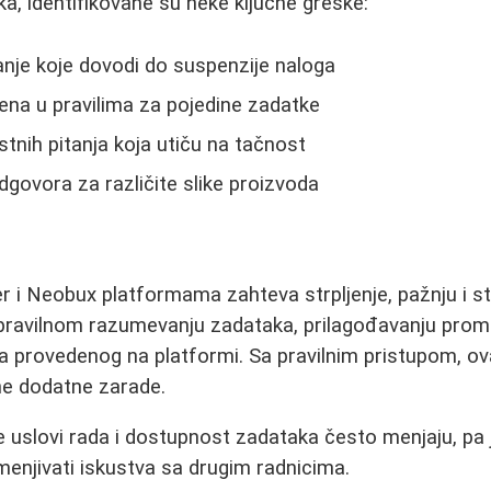
ka, identifikovane su neke ključne greške:
nje koje dovodi do suspenzije naloga
na u pravilima za pojedine zadatke
tnih pitanja koja utiču na tačnost
dgovora za različite slike proizvoda
 i Neobux platformama zahteva strpljenje, pažnju i st
u pravilnom razumevanju zadataka, prilagođavanju pro
na provedenog na platformi. Sa pravilnim pristupom, 
lne dodatne zarade.
 uslovi rada i dostupnost zadataka često menjaju, pa 
zmenjivati iskustva sa drugim radnicima.