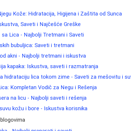
Njegu Kože: Hidratacija, Higijena i Zaštita od Sunca
: Iskustva, Saveti i Najčešće Greške
 sa Lica - Najbolji Tretmani i Saveti
ih bubuljica: Saveti i tretmani
od akni - Najbolji tretmani i iskustva
cija kapaka: Iskustva, saveti i razmatranja
za hidrataciju lica tokom zime - Saveti za mešovitu i s
Lica: Kompletan Vodič za Negu i Rešenja
era na licu - Najbolji saveti i rešenja
suvu kožu i bore - Iskustva korisnika
 blogovima