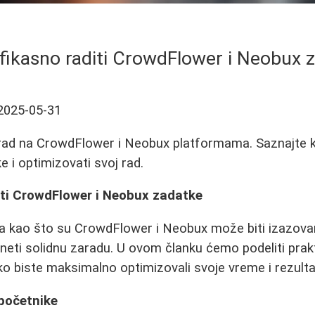
fikasno raditi CrowdFlower i Neobux 
2025-05-31
a rad na CrowdFlower i Neobux platformama. Saznajte 
e i optimizovati svoj rad.
iti CrowdFlower i Neobux zadatke
 kao što su CrowdFlower i Neobux može biti izazovan,
eti solidnu zaradu. U ovom članku ćemo podeliti prakt
ko biste maksimalno optimizovali svoje vreme i rezulta
 početnike