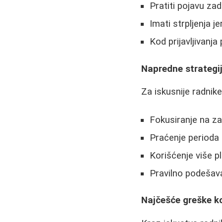
Pratiti pojavu zad
Imati strpljenja j
Kod prijavljivanja
Napredne strategi
Za iskusnije radnik
Fokusiranje na za
Praćenje perioda 
Korišćenje više p
Pravilno podešava
Najčešće greške ko