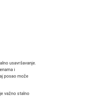
alno usavršavanje.
menama i
ovaj posao može
je važno stalno