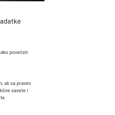
zadatke
kako povećati
 ali sa pravim
ične savete i
te.