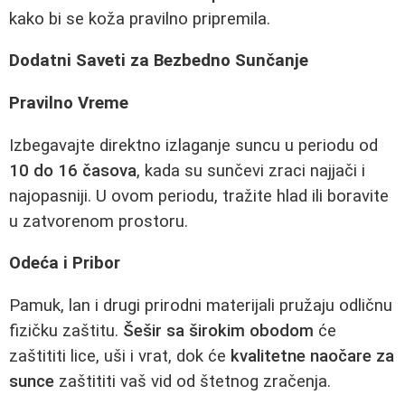
kako bi se koža pravilno pripremila.
Dodatni Saveti za Bezbedno Sunčanje
Pravilno Vreme
Izbegavajte direktno izlaganje suncu u periodu od
10 do 16 časova
, kada su sunčevi zraci najjači i
najopasniji. U ovom periodu, tražite hlad ili boravite
u zatvorenom prostoru.
Odeća i Pribor
Pamuk, lan i drugi prirodni materijali pružaju odličnu
fizičku zaštitu.
Šešir sa širokim obodom
će
zaštititi lice, uši i vrat, dok će
kvalitetne naočare za
sunce
zaštititi vaš vid od štetnog zračenja.