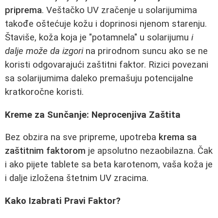
priprema
. Veštačko UV zračenje u solarijumima
takođe oštećuje kožu i doprinosi njenom starenju.
Štaviše, koža koja je "potamnela" u solarijumu
i
dalje može da izgori
na prirodnom suncu ako se ne
koristi odgovarajući zaštitni faktor. Rizici povezani
sa solarijumima daleko premašuju potencijalne
kratkoročne koristi.
Kreme za Sunčanje: Neprocenjiva Zaštita
Bez obzira na sve pripreme, upotreba
krema sa
zaštitnim faktorom
je apsolutno nezaobilazna. Čak
i ako pijete tablete sa beta karotenom, vaša koža je
i dalje izložena štetnim UV zracima.
Kako Izabrati Pravi Faktor?