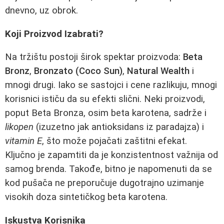
dnevno, uz obrok.
Koji Proizvod Izabrati?
Na tržištu postoji širok spektar proizvoda:
Beta
Bronz
,
Bronzato (Coco Sun)
,
Natural Wealth
i
mnogi drugi. Iako se sastojci i cene razlikuju, mnogi
korisnici ističu da su efekti slični. Neki proizvodi,
poput Beta Bronza, osim beta karotena, sadrže i
likopen
(izuzetno jak antioksidans iz paradajza) i
vitamin E
, što može pojačati zaštitni efekat.
Ključno je zapamtiti da je konzistentnost važnija od
samog brenda. Takođe, bitno je napomenuti da se
kod pušača ne preporučuje dugotrajno uzimanje
visokih doza sintetičkog beta karotena.
Iskustva Korisnika