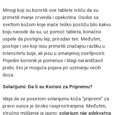
Mnogi koji su koristili ove tablete ističu da su
primetili manje crvenila i opekotina. Osobe sa
svetlom kožom koje inače teško postižu bilo kakvu
boju navode da su, uz pomoć tableta, konačno
uspele da postignu lep, prirodan ten. Međutim,
postoje i oni koji nisu primetili značajnu razliku u
intenzitetu boje, ali jesu u smanjenoj osetljivosti.
Pojedini korisnik je pomenuo i blagi narandžasti
preliv, što je moguća pojava pri uzimanju većih
doza.
Solarijumi: Da li su Korisni za Pripremu?
Ideja da se posetom solarijumu koža "pripremi" za
pravo sunce je široko rasprostranjena. Međutim,
stručno mišljenje je jasno:
solarijum nije adekvatna