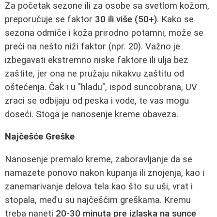
Za početak sezone ili za osobe sa svetlom kožom,
preporučuje se faktor
30 ili više (50+)
. Kako se
sezona odmiče i koža prirodno potamni, može se
preći na nešto niži faktor (npr. 20). Važno je
izbegavati ekstremno niske faktore ili ulja bez
zaštite, jer ona ne pružaju nikakvu zaštitu od
oštećenja. Čak i u "hladu", ispod suncobrana, UV
zraci se odbijaju od peska i vode, te vas mogu
doseći. Stoga je nanosenje kreme obaveza.
Najčešće Greške
Nanosenje premalo kreme, zaboravljanje da se
namazete ponovo nakon kupanja ili znojenja, kao i
zanemarivanje delova tela kao što su uši, vrat i
stopala, među su najčešćim greškama. Kremu
treba naneti
20-30 minuta pre izlaska na sunce