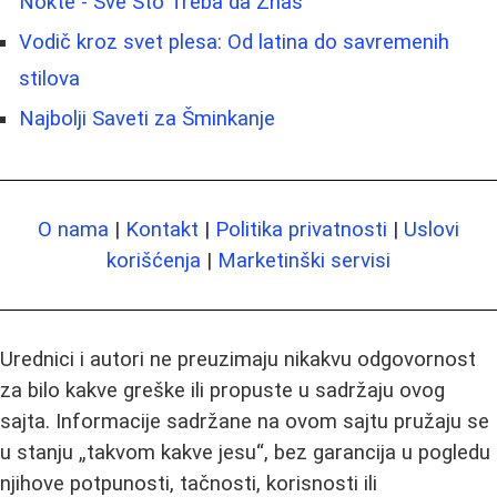
Nokte - Sve Što Treba da Znaš
Vodič kroz svet plesa: Od latina do savremenih
stilova
Najbolji Saveti za Šminkanje
O nama
|
Kontakt
|
Politika privatnosti
|
Uslovi
korišćenja
|
Marketinški servisi
Urednici i autori ne preuzimaju nikakvu odgovornost
za bilo kakve greške ili propuste u sadržaju ovog
sajta. Informacije sadržane na ovom sajtu pružaju se
u stanju „takvom kakve jesu“, bez garancija u pogledu
njihove potpunosti, tačnosti, korisnosti ili