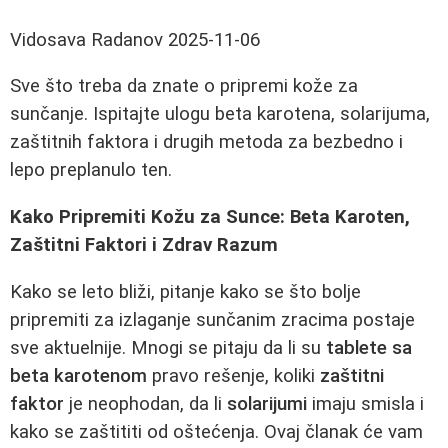
Vidosava Radanov
2025-11-06
Sve što treba da znate o pripremi kože za
sunčanje. Ispitajte ulogu beta karotena, solarijuma,
zaštitnih faktora i drugih metoda za bezbedno i
lepo preplanulo ten.
Kako Pripremiti Kožu za Sunce: Beta Karoten,
Zaštitni Faktori i Zdrav Razum
Kako se leto bliži, pitanje kako se što bolje
pripremiti za izlaganje sunčanim zracima postaje
sve aktuelnije. Mnogi se pitaju da li su
tablete sa
beta karotenom
pravo rešenje, koliki
zaštitni
faktor
je neophodan, da li
solarijumi
imaju smisla i
kako se zaštititi od oštećenja. Ovaj članak će vam