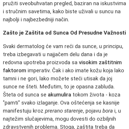
pružiti sveobuhvatan pregled, baziran na iskustvima
i stručnim savetima, kako biste uživali u suncu na
najbolji i najbezbedniji način.
Zašto je Zaštita od Sunca Od Presudne Važnosti
Svaki dermatolog će vam reći da sunce, u principu,
treba izbegavati u najjačem delu dana i da je
redovna upotreba proizvoda sa
visokim zaštitnim
faktorom
imperativ. Čak i ako imate kožu koja lako
tamni i ne gori, lako možete steći utisak da joj
sunce ne šteti. Međutim, to je opasna zabluda.
Šteta od sunca se
akumulira
tokom života - koza
"pamti" svako izlaganje. Ova oštećenja se kasnije
manifestuju kroz
prerano starenje
, pojavu
bora
i, u
najtežim slučajevima, mogu dovesti do ozbiljnih
zdravstvenih problema. Stoga, zaštita treba da