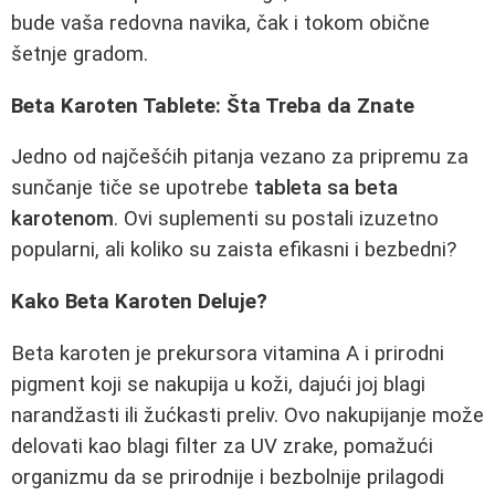
bude vaša redovna navika, čak i tokom obične
šetnje gradom.
Beta Karoten Tablete: Šta Treba da Znate
Jedno od najčešćih pitanja vezano za pripremu za
sunčanje tiče se upotrebe
tableta sa beta
karotenom
. Ovi suplementi su postali izuzetno
popularni, ali koliko su zaista efikasni i bezbedni?
Kako Beta Karoten Deluje?
Beta karoten je prekursora vitamina A i prirodni
pigment koji se nakupija u koži, dajući joj blagi
narandžasti ili žućkasti preliv. Ovo nakupijanje može
delovati kao blagi filter za UV zrake, pomažući
organizmu da se prirodnije i bezbolnije prilagodi