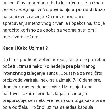
suncu. Glavna prednost beta karotena nije nužno u
bržem tamnjenju
, već u
povećanju otpornosti kože
na sunčevo zračenje. On može pomoći u
sprečavanju intenzivnog crvenila i opekotina, što je
naročito korisno za osobe sa veoma svetlom i
osetljivom kožom.
Kada i Kako Uzimati?
Da bi se postigao željeni efekat, tablete je potrebno
početi uzimati
nekoliko nedelja pre planiranog
intenzivnog izlaganja suncu
. Uputstva za različite
proizvode variraju: neki se uzimaju 7-10 dana pre,
drugi čak mesec dana ili više. Uzimanje treba
nastaviti tokom perioda izlaganja suncu, a
preporučuje se i neko vreme nakon toga kako bi se
boja održala. Tipično, uzima se jedna kapsula