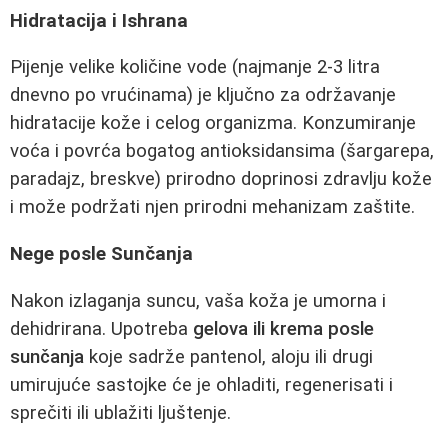
Hidratacija i Ishrana
Pijenje velike količine vode (najmanje 2-3 litra
dnevno po vrućinama) je ključno za održavanje
hidratacije kože i celog organizma. Konzumiranje
voća i povrća bogatog antioksidansima (šargarepa,
paradajz, breskve) prirodno doprinosi zdravlju kože
i može podržati njen prirodni mehanizam zaštite.
Nege posle Sunčanja
Nakon izlaganja suncu, vaša koža je umorna i
dehidrirana. Upotreba
gelova ili krema posle
sunčanja
koje sadrže pantenol, aloju ili drugi
umirujuće sastojke će je ohladiti, regenerisati i
sprečiti ili ublažiti ljuštenje.