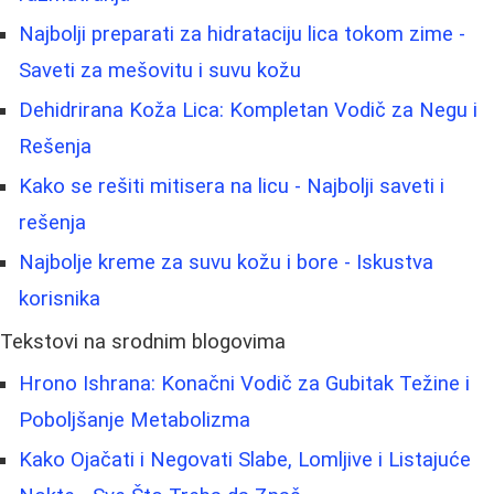
Najbolji preparati za hidrataciju lica tokom zime -
Saveti za mešovitu i suvu kožu
Dehidrirana Koža Lica: Kompletan Vodič za Negu i
Rešenja
Kako se rešiti mitisera na licu - Najbolji saveti i
rešenja
Najbolje kreme za suvu kožu i bore - Iskustva
korisnika
Tekstovi na srodnim blogovima
Hrono Ishrana: Konačni Vodič za Gubitak Težine i
Poboljšanje Metabolizma
Kako Ojačati i Negovati Slabe, Lomljive i Listajuće