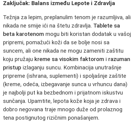
Zaključak: Balans između Lepote i Zdravlja
Težnja za lepim, preplanulim tenom je razumljiva, ali
nikada ne smije ići na štetu zdravlja.
Tablete sa
beta karotenom
mogu biti koristan dodatak u vašoj
pripremi, pomažući koži da se bolje nosi sa
suncem, ali one nikada ne mogu zameniti zaštitu
koju pružaju
kreme sa visokim faktorom
i
razuman
pristup
izlaganju suncu. Kombinacija unutrašnje
pripreme (ishrana, suplementi) i spoljašnje zaštite
(kreme, odeća, izbegavanje sunca u vrhuncu dana)
je najbolji put ka bezbednom i prijatnom iskustvu
sunčanja. Upamtite, lepota kože koja je zdrava i
dobro negovana traje mnogo duže od prolaznog
tena postignutog rizičnim ponašanjem.