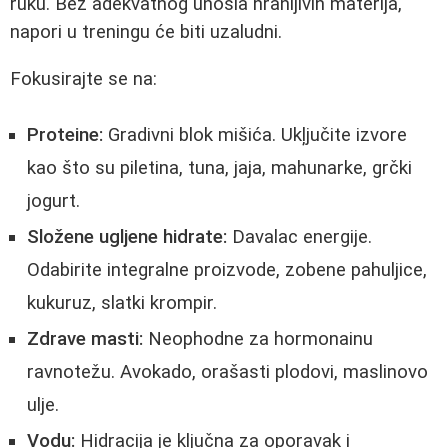
ruku. Bez adekvatnog unosia hranljivih materija,
napori u treningu će biti uzaludni.
Fokusirajte se na:
Proteine:
Gradivni blok mišića. Ukļjučite izvore
kao što su piletina, tuna, jaja, mahunarke, grčki
jogurt.
Složene ugljene hidrate:
Davalac energije.
Odabirite integralne proizvode, zobene pahuljice,
kukuruz, slatki krompir.
Zdrave masti:
Neophodne za hormonainu
ravnotežu. Avokado, orašasti plodovi, maslinovo
ulje.
Vodu:
Hidracija je ključna za oporavak i