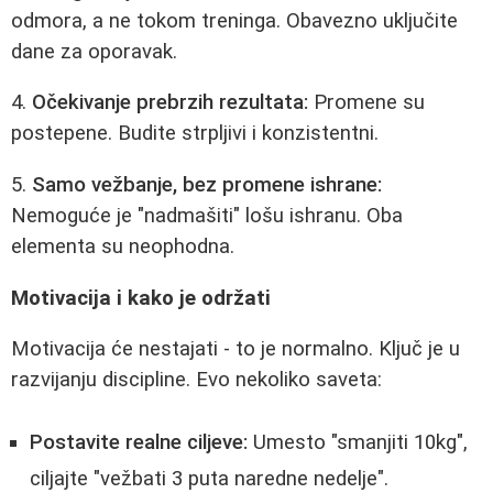
odmora, a ne tokom treninga. Obavezno uključite
dane za oporavak.
4.
Očekivanje prebrzih rezultata:
Promene su
postepene. Budite strpljivi i konzistentni.
5.
Samo vežbanje, bez promene ishrane:
Nemoguće je "nadmašiti" lošu ishranu. Oba
elementa su neophodna.
Motivacija i kako je održati
Motivacija će nestajati - to je normalno. Ključ je u
razvijanju discipline. Evo nekoliko saveta:
Postavite realne ciljeve:
Umesto "smanjiti 10kg",
ciljajte "vežbati 3 puta naredne nedelje".