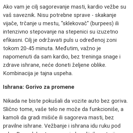
Ako vam je cilj sagorevanje masti, kardio vežbe su
vaš saveznik. Nisu potrebne sprave - skakanje
vijače, trčanje u mestu, "sklekovač" (burpees) ili
intenzivno stepovanje na stepenici su izuzetno
efikasni. Cilj je održavati puls u određenoj zoni
tokom 20-45 minuta. Međutim, važno je
napomenuti da sam kardio, bez treninga snage i
zdrave ishrane, neće doneti željene oblike.
Kombinacija je tajna uspeha.
Ishrana: Gorivo za promene
Nikada ne biste pokušali da vozite auto bez goriva.
Slično tome, vaše telo ne može da funkcioniše, a
kamoli da gradi mišiće ili sagoreva masti, bez
pravilne ishrane. Vežbanje i ishrana idu ruku pod