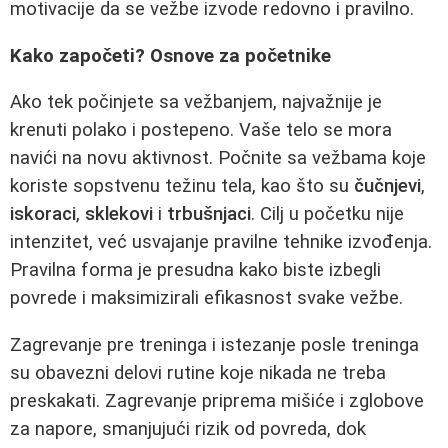
motivacije da se vežbe izvode redovno i pravilno.
Kako započeti? Osnove za početnike
Ako tek počinjete sa vežbanjem, najvažnije je
krenuti polako i postepeno. Vaše telo se mora
navići na novu aktivnost. Počnite sa vežbama koje
koriste sopstvenu težinu tela, kao što su
čučnjevi
,
iskoraci
,
sklekovi
i
trbušnjaci
. Cilj u početku nije
intenzitet, već usvajanje pravilne tehnike izvođenja.
Pravilna forma je presudna kako biste izbegli
povrede i maksimizirali efikasnost svake vežbe.
Zagrevanje pre treninga i istezanje posle treninga
su obavezni delovi rutine koje nikada ne treba
preskakati. Zagrevanje priprema mišiće i zglobove
za napore, smanjujući rizik od povreda, dok