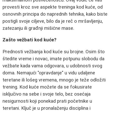
provesti kroz sve aspekte treninga kod kuće, od
osnovnih principa do naprednih tehnika, kako biste
postigli svoje ciljeve, bilo da je reč o mršavljenju,
zatezanju ili građnji mišićne mase.
Zašto vežbati kod kuće?
Prednosti vežbanja kod kuće su brojne. Osim što
štedite vreme i novac, imate potpunu slobodu da
vežbate kada vama odgovara, u udobnosti svog
doma. Nemajući "opravdanje" u vidu udaljene
teretane ili lošeg vremena, mnogo je teže odložiti
trening. Kod kuće možete da se fokusirate
isključivo na sebe i svoje telo, bez osećaja
nesigurnosti koji ponekad prati početnike u
teretani. Ključ je u pronalaženju disciplina i