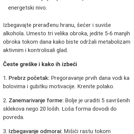
energetski nivo.
Izbegavajte prerađenu hranu, šećer i suviše
alkohola. Umesto tri velika obroka, jedite 5-6 manjih
obroka tokom dana kako biste održali metabolizam
aktivnim i kontrolisali glad.
Česte greške i kako ih izbeći
1.
Prebrz početak:
Pregoravanje prvih dana vodi ka
bolovima i gubitku motivacije. Krenite polako.
2.
Zanemarivanje forme:
Bolje je uraditi 5 savršenih
sklekova nego 20 loših. Loša forma dovodi do
povreda.
3.
Izbegavanje odmorai:
Mišići rastu tokom