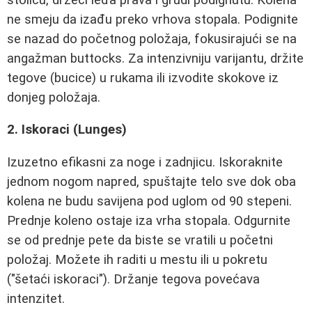
ne smeju da izađu preko vrhova stopala. Podignite
se nazad do početnog položaja, fokusirajući se na
angažman buttocks. Za intenzivniju varijantu, držite
tegove (bucice) u rukama ili izvodite skokove iz
donjeg položaja.
2. Iskoraci (Lunges)
Izuzetno efikasni za noge i zadnjicu. Iskoraknite
jednom nogom napred, spuštajte telo sve dok oba
kolena ne budu savijena pod uglom od 90 stepeni.
Prednje koleno ostaje iza vrha stopala. Odgurnite
se od prednje pete da biste se vratili u početni
položaj. Možete ih raditi u mestu ili u pokretu
("šetaći iskoraci"). Držanje tegova povećava
intenzitet.