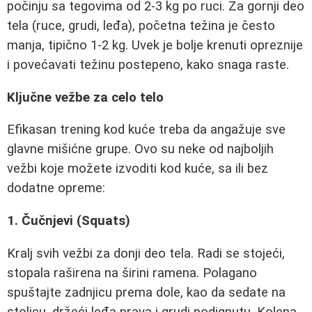
počinju sa tegovima od 2-3 kg po ruci. Za gornji deo
tela (ruce, grudi, leđa), početna težina je često
manja, tipično 1-2 kg. Uvek je bolje krenuti opreznije
i povećavati težinu postepeno, kako snaga raste.
Ključne vežbe za celo telo
Efikasan trening kod kuće treba da angažuje sve
glavne mišićne grupe. Ovo su neke od najboljih
vežbi koje možete izvoditi kod kuće, sa ili bez
dodatne opreme:
1. Čučnjevi (Squats)
Kralj svih vežbi za donji deo tela. Radi se stojeći,
stopala raširena na širini ramena. Polagano
spuštajte zadnjicu prema dole, kao da sedate na
stolicu, držeći leđa prava i grudi podignutu. Kolena