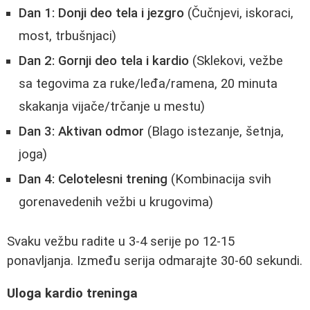
Dan 1: Donji deo tela i jezgro
(Čučnjevi, iskoraci,
most, trbušnjaci)
Dan 2: Gornji deo tela i kardio
(Sklekovi, vežbe
sa tegovima za ruke/leđa/ramena, 20 minuta
skakanja vijače/trčanje u mestu)
Dan 3: Aktivan odmor
(Blago istezanje, šetnja,
joga)
Dan 4: Celotelesni trening
(Kombinacija svih
gorenavedenih vežbi u krugovima)
Svaku vežbu radite u 3-4 serije po 12-15
ponavljanja. Između serija odmarajte 30-60 sekundi.
Uloga kardio treninga