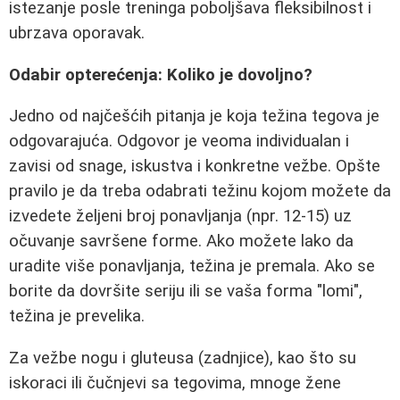
istezanje posle treninga poboljšava fleksibilnost i
ubrzava oporavak.
Odabir opterećenja: Koliko je dovoljno?
Jedno od najčešćih pitanja je koja težina tegova je
odgovarajuća. Odgovor je veoma individualan i
zavisi od snage, iskustva i konkretne vežbe. Opšte
pravilo je da treba odabrati težinu kojom možete da
izvedete željeni broj ponavljanja (npr. 12-15) uz
očuvanje savršene forme. Ako možete lako da
uradite više ponavljanja, težina je premala. Ako se
borite da dovršite seriju ili se vaša forma "lomi",
težina je prevelika.
Za vežbe nogu i gluteusa (zadnjice), kao što su
iskoraci ili čučnjevi sa tegovima, mnoge žene