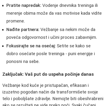
Pratite napredak:
Vodenje dnevnika treninga ili
merenje obima može da vas motivise kada vidite
promene.
Nađite partnera:
Vežbanje sa nekim može da
poveća odgovornost i učini proces zabavnijim.
Fokusirajte se na osećaj:
Setite se kako se
dobro osećate posle treninga - puni energije i
ponosni na sebe.
Zaključak: Vaš put do uspeha počinje danas
Vežbanje kod kuće je pristupačan, efikasan i
izuzetno pogodan način da transformišete svoje
telo i poboljšate zdravlje. Nemojte biti obeshrabreni
ako se rezultati ne vide preko noći. Svaki čučanj,