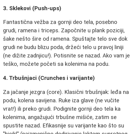
3. Sklekovi (Push-ups)
Fantastična vežba za gornji deo tela, posebno
grudi, ramena i triceps. Započnite u plank poziciji,
šake nešto šire od ramena. Spuštajte telo sve dok
grudi ne budu blizu poda, držeći telo u pravoj liniji
(ne dižite zadnjicu!). Potisnite se nazad. Ako vam je
teško, možete početi sa kolenima na podu.
4. Trbušnjaci (Crunches i varijante)
Za jačanje jezgra (core). Klasični trbušnjak: leđa na
podu, kolena savijena. Ruke iza glave (ne vučite
vrat!) ili preko grudi. Podignite gornji deo tela ka
kolenima, angažujući trbušne mišiće, zatim se
spustite nazad. Efikasnije su varijante kao što su
"bicikl" (naizmenično dodirivanje laktom suprotnog