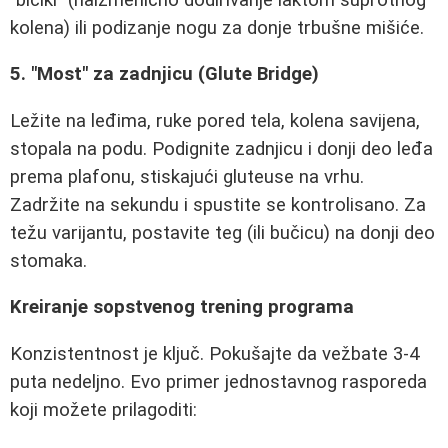
kolena) ili podizanje nogu za donje trbušne mišiće.
5. "Most" za zadnjicu (Glute Bridge)
Ležite na leđima, ruke pored tela, kolena savijena,
stopala na podu. Podignite zadnjicu i donji deo leđa
prema plafonu, stiskajući gluteuse na vrhu.
Zadržite na sekundu i spustite se kontrolisano. Za
težu varijantu, postavite teg (ili bučicu) na donji deo
stomaka.
Kreiranje sopstvenog trening programa
Konzistentnost je ključ. Pokušajte da vežbate 3-4
puta nedeljno. Evo primer jednostavnog rasporeda
koji možete prilagoditi: