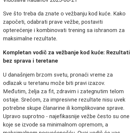
Sve što treba da znate o vežbanju kod kuće. Kako
započeti, odabrati prave vežbe, postaviti
opterećenje i kombinovati trening sa ishranom za
maksimalne rezultate.
Kompletan vodič za vežbanje kod kuće: Rezultati
bez sprava i teretane
U današnjem brzom svetu, pronaći vreme za
odlazak u teretanu može biti pravi izazov.
Međutim, želja za fit, zdravim i zategnutim telom
ostaje. Srećom, za impresivne rezultate nisu uvek
potrebne skupe članarine ili komplikovane sprave.
Upravo suprotno - najefikasnije vežbe često su one
koje se izvode sa minimalnom opremom, a
maksimalnom posvećenošću. Ovaj vodič će vas