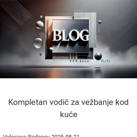
Kompletan vodič za vežbanje kod
kuće
Vidosava Radanov
2025-08-21