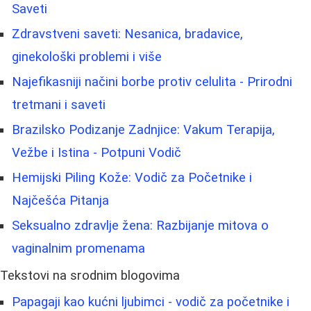
Saveti
Zdravstveni saveti: Nesanica, bradavice,
ginekološki problemi i više
Najefikasniji načini borbe protiv celulita - Prirodni
tretmani i saveti
Brazilsko Podizanje Zadnjice: Vakum Terapija,
Vežbe i Istina - Potpuni Vodič
Hemijski Piling Kože: Vodič za Početnike i
Najčešća Pitanja
Seksualno zdravlje žena: Razbijanje mitova o
vaginalnim promenama
Tekstovi na srodnim blogovima
Papagaji kao kućni ljubimci - vodič za početnike i