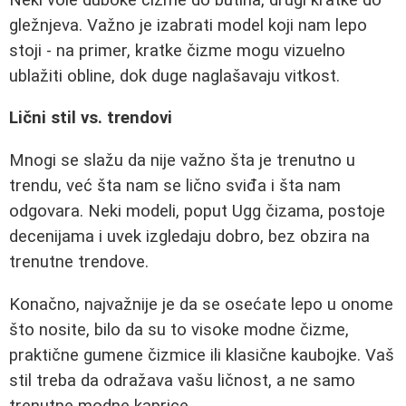
gležnjeva. Važno je izabrati model koji nam lepo
stoji - na primer, kratke čizme mogu vizuelno
ublažiti obline, dok duge naglašavaju vitkost.
Lični stil vs. trendovi
Mnogi se slažu da nije važno šta je trenutno u
trendu, već šta nam se lično sviđa i šta nam
odgovara. Neki modeli, poput Ugg čizama, postoje
decenijama i uvek izgledaju dobro, bez obzira na
trenutne trendove.
Konačno, najvažnije je da se osećate lepo u onome
što nosite, bilo da su to visoke modne čizme,
praktične gumene čizmice ili klasične kaubojke. Vaš
stil treba da odražava vašu ličnost, a ne samo
trenutne modne kaprice.