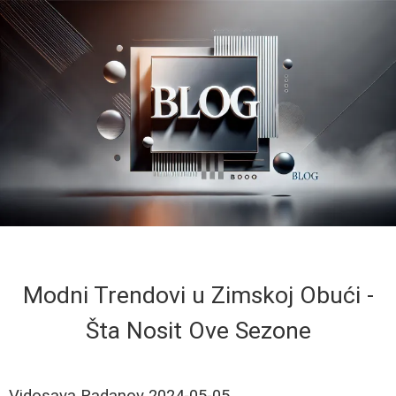
Modni Trendovi u Zimskoj Obući -
Šta Nosit Ove Sezone
Vidosava Radanov
2024-05-05