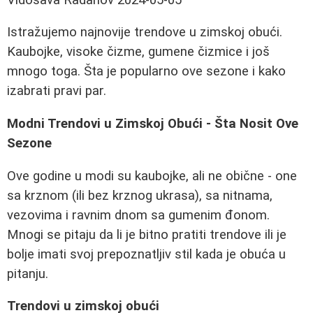
Istražujemo najnovije trendove u zimskoj obući.
Kaubojke, visoke čizme, gumene čizmice i još
mnogo toga. Šta je popularno ove sezone i kako
izabrati pravi par.
Modni Trendovi u Zimskoj Obući - Šta Nosit Ove
Sezone
Ove godine u modi su kaubojke, ali ne obične - one
sa krznom (ili bez krznog ukrasa), sa nitnama,
vezovima i ravnim dnom sa gumenim đonom.
Mnogi se pitaju da li je bitno pratiti trendove ili je
bolje imati svoj prepoznatljiv stil kada je obuća u
pitanju.
Trendovi u zimskoj obući