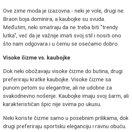
Ove zime moda je izazovna - neki je vole, drugi ne.
Braon boja dominira, a kaubojke su svuda.
Međutim, neki smatraju da ne treba biti "trendy
lutka", već da je važnije imati svoj stil i nositi ono
što nam odgovara i u čemu se osećamo dobro.
Visoke čizme vs. kaubojke
Dok neki obožavaju visoke čizme do butina, drugi
preferiraju kratke kaubojke. Visoke čizme sa
punom petom su elegantne, ali ne udobne za
svakodnevno nošenje. Kaubojke imaju svoj šarm, ali
karakterističan špic nije svima po ukusu.
Neki koriste čizme samo u posebnim prilikama, dok
drugi preferiraju sportsku eleganciju i ravnu obuću.