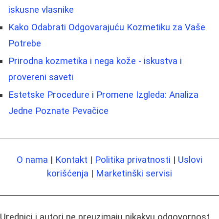
iskusne vlasnike
Kako Odabrati Odgovarajuću Kozmetiku za Vaše
Potrebe
Prirodna kozmetika i nega kože - iskustva i
provereni saveti
Estetske Procedure i Promene Izgleda: Analiza
Jedne Poznate Pevačice
O nama
|
Kontakt
|
Politika privatnosti
|
Uslovi
korišćenja
|
Marketinški servisi
Urednici i autori ne preuzimaju nikakvu odgovornost