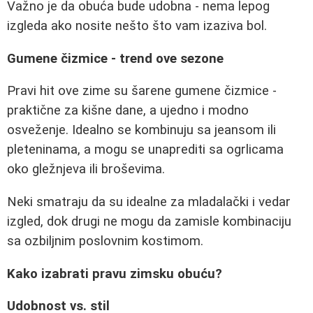
Važno je da obuća bude udobna - nema lepog
izgleda ako nosite nešto što vam izaziva bol.
Gumene čizmice - trend ove sezone
Pravi hit ove zime su šarene gumene čizmice -
praktične za kišne dane, a ujedno i modno
osveženje. Idealno se kombinuju sa jeansom ili
pleteninama, a mogu se unaprediti sa ogrlicama
oko gležnjeva ili broševima.
Neki smatraju da su idealne za mladalački i vedar
izgled, dok drugi ne mogu da zamisle kombinaciju
sa ozbiljnim poslovnim kostimom.
Kako izabrati pravu zimsku obuću?
Udobnost vs. stil