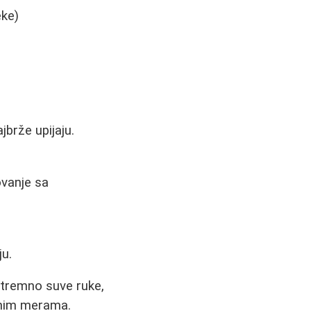
eke)
jbrže upijaju.
ovanje sa
ju.
stremno suve ruke,
tnim merama.