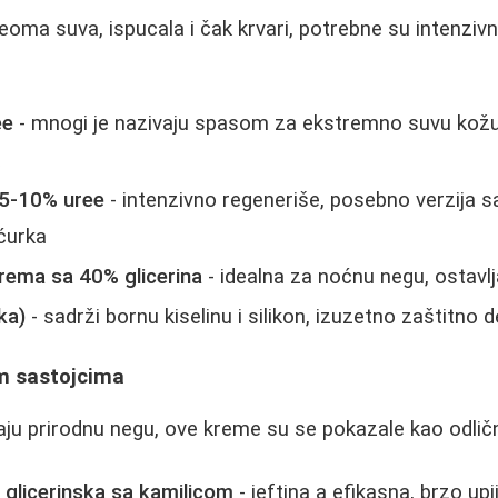
eoma suva, ispucala i čak krvari, potrebne su intenziv
ee
- mnogi je nazivaju spasom za ekstremno suvu kožu,
a
 5-10% uree
- intenzivno regeneriše, posebno verzija
ćurka
krema sa 40% glicerina
- idealna za noćnu negu, ostavlja
ka)
- sadrži bornu kiselinu i silikon, izuzetno zaštitno 
m sastojcima
raju prirodnu negu, ove kreme su se pokazale kao odlič
a glicerinska sa kamilicom
- jeftina a efikasna, brzo upi