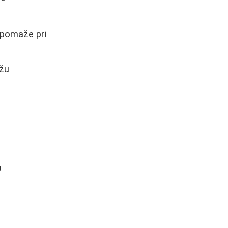
, pomaže pri
ožu
a