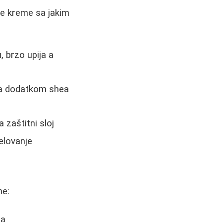
ne kreme sa jakim
 brzo upija a
 sa dodatkom shea
 zaštitni sloj
delovanje
ne:
ja