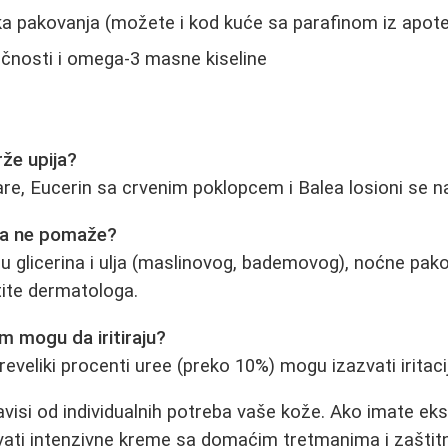
ka pakovanja (možete i kod kuće sa parafinom iz apot
ečnosti i omega-3 masne kiseline
rže upija?
are, Eucerin sa crvenim poklopcem i Balea losioni se na
šta ne pomaže?
u glicerina i ulja (maslinovog, bademovog), noćne pak
tite dermatologa.
m mogu da iritiraju?
preveliki procenti uree (preko 10%) mogu izazvati iritaci
visi od individualnih potreba vaše kože. Ako imate ek
ovati intenzivne kreme sa domaćim tretmanima i zašti