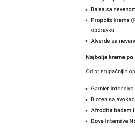
Balea sa neveno
Propolis krema (
oporavku
Alverde sa neven
Najbolje kreme po c
Od pristupačnijih op
Garnier Intensive
Bioten sa avoka
Afrodita badem i
Dove Intensive 