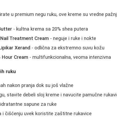
tirate u premium negu ruku, ove kreme su vredne pažnj
Butter
- kultna krema sa 20% shea putera
 Nail Treatment Cream
- neguje i ruke i nokte
ipikar Xerand
- odlična za ekstremno suvu kožu
8 Hour Cream
- multifunkcionalna, veoma intenzivna
ih ruku
ah nakon pranja dok su još vlažne
gu, stavite debeli sloj kreme i navucite pamučne rukav
 hidratantne sapune za ruke
 i čišćenju uvek koristite zaštitne rukavice