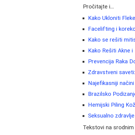
Pročitajte i...
Kako Ukloniti Fleke
Facelifting i korek
Kako se rešiti mitis
Kako Rešiti Akne i
Prevencija Raka Doj
Zdravstveni saveti:
Najefikasniji načini
Brazilsko Podizanj
Hemijski Piling Ko
Seksualno zdravlj
Tekstovi na srodnim