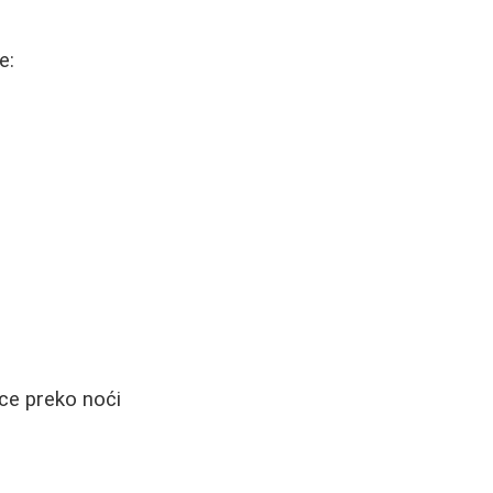
e:
ice preko noći