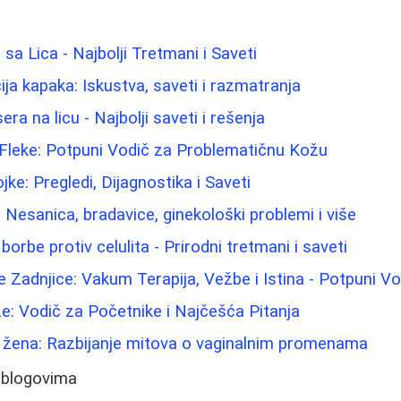
 sa Lica - Najbolji Tretmani i Saveti
cija kapaka: Iskustva, saveti i razmatranja
era na licu - Najbolji saveti i rešenja
 Fleke: Potpuni Vodič za Problematičnu Kožu
ke: Pregledi, Dijagnostika i Saveti
 Nesanica, bradavice, ginekološki problemi i više
 borbe protiv celulita - Prirodni tretmani i saveti
e Zadnjice: Vakum Terapija, Vežbe i Istina - Potpuni Vo
že: Vodič za Početnike i Najčešća Pitanja
e žena: Razbijanje mitova o vaginalnim promenama
 blogovima