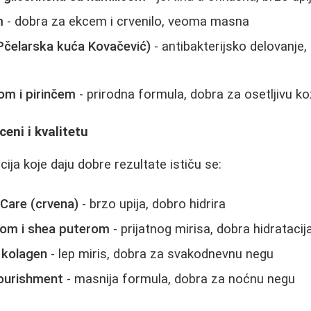
m
- dobra za ekcem i crvenilo, veoma masna
Pčelarska kuća Kovačević)
- antibakterijsko delovanje
om i pirinčem
- prirodna formula, dobra za osetljivu k
eni i kvalitetu
cija koje daju dobre rezultate ističu se:
 Care (crvena)
- brzo upija, dobro hidrira
dom i shea puterom
- prijatnog mirisa, dobra hidratacij
 kolagen
- lep miris, dobra za svakodnevnu negu
Nourishment
- masnija formula, dobra za noćnu negu