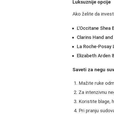
Luksuznije opcije
Ako želite da inves
L'Occitane Shea 
Clarins Hand and
La Roche-Posay L
Elizabeth Arden 
Saveti za negu suv
Mažite ruke odm
Za intenzivnu ne
Koristite blage,
Pri pranju sudova