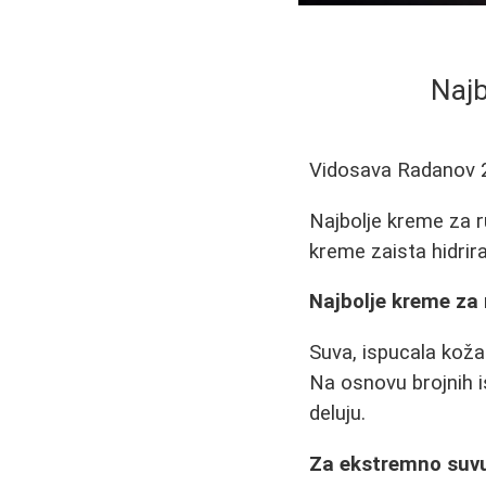
Najb
Vidosava Radanov
Najbolje kreme za ru
kreme zaista hidrira
Najbolje kreme za 
Suva, ispucala kož
Na osnovu brojnih i
deluju.
Za ekstremno suvu