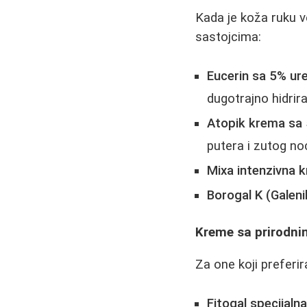
Kada je koža ruku v
sastojcima:
Eucerin sa 5% ur
dugotrajno hidrir
Atopik krema sa
putera i zutog no
Mixa intenzivna 
Borogal K (Galeni
Kreme sa prirodni
Za one koji preferi
Fitogal specijaln