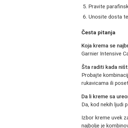
Pravite parafins
Unosite dosta t
Česta pitanja
Koja krema se najb
Garnier Intensive C
Šta raditi kada ni
Probajte kombinacij
rukavicama ili pose
Da li kreme sa ureo
Da, kod nekih ljudi 
Izbor kreme uvek za
najbolje je kombin