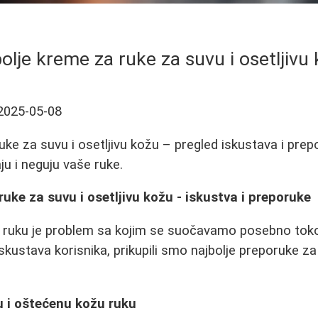
olje kreme za ruke za suvu i osetljivu
2025-05-08
ke za suvu i osetljivu kožu – pregled iskustava i prepo
ju i neguju vaše ruke.
ruke za suvu i osetljivu kožu - iskustva i preporuke
a ruku je problem sa kojim se suočavamo posebno tok
skustava korisnika, prikupili smo najbolje preporuke z
 i oštećenu kožu ruku