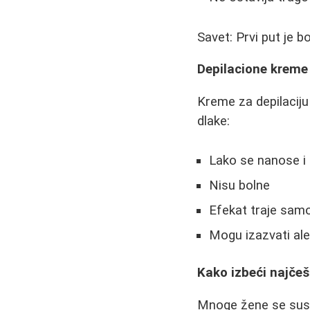
Savet: Prvi put je b
Depilacione kreme 
Kreme za depilaciju 
dlake:
Lako se nanose i 
Nisu bolne
Efekat traje sam
Mogu izazvati ale
Kako izbeći najčeš
Mnoge žene se susre