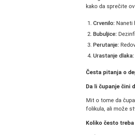
kako da sprečite o
Crvenilo:
Naneti 
Bubuljice:
Dezinfi
Perutanje:
Redovn
Urastanje dlaka:
Česta pitanja o de
Da li čupanje čini 
Mit o tome da čupanj
folikula, ali može s
Koliko često treba