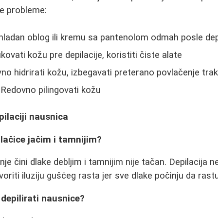
ve probleme:
hladan oblog ili kremu sa pantenolom odmah posle depi
kovati kožu pre depilacije, koristiti čiste alate
o hidrirati kožu, izbegavati preterano povlačenje tra
Redovno pilingovati kožu
pilaciji nausnica
dlačice jačim i tamnijim?
e čini dlake debljim i tamnijim nije tačan. Depilacija 
tvoriti iluziju gušćeg rasta jer sve dlake počinju da rast
 depilirati nausnice?