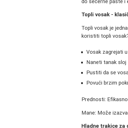
do šećerne paste i e
Topli vosak - klas
Topli vosak je jedna
koristiti topli vosak
Vosak zagrejati u
Naneti tanak sloj
Pustiti da se vos
Povući brzim pok
Prednosti: Efikasno 
Mane: Može izazvati
Hladne trakice za d