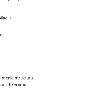
lacije
ka
ne menja strukturu
u u isto vreme.