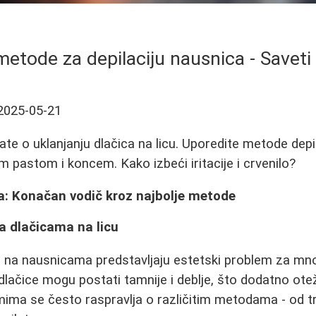
metode za depilaciju nausnica - Saveti 
2025-05-21
ate o uklanjanju dlačica na licu. Uporedite metode dep
 pastom i koncem. Kako izbeći iritacije i crvenilo?
a: Konačan vodič kroz najbolje metode
a dlačicama na licu
 i na nausnicama predstavljaju estetski problem za m
 dlačice mogu postati tamnije i deblje, što dodatno ote
mima se često raspravlja o različitim metodama - od 