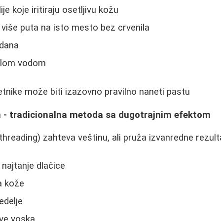
je koje iritiraju osetljivu kožu
više puta na isto mesto bez crvenila
 dana
oplom vodom
nike može biti izazovno pravilno naneti pastu
 - tradicionalna metoda sa dugotrajnim efektom
threading) zahteva veštinu, ali pruža izvanredne rezult
 najtanje dlačice
ja kože
edelje
ove voska