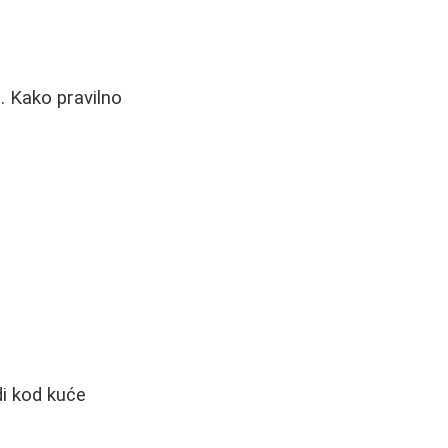
u. Kako pravilno
di kod kuće