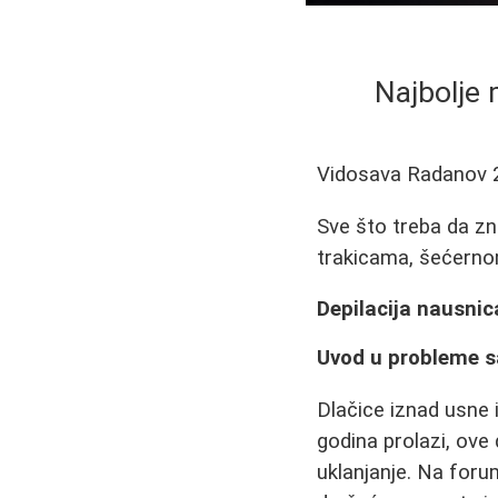
Najbolje 
Vidosava Radanov
Sve što treba da zn
trakicama, šećernom
Depilacija nausnic
Uvod u probleme s
Dlačice iznad usne
godina prolazi, ove
uklanjanje. Na foru