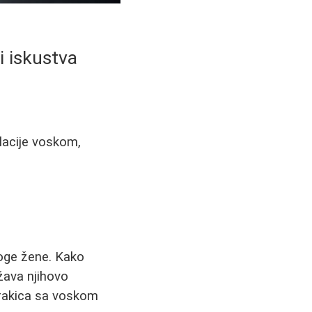
i iskustva
ilacije voskom,
noge žene. Kako
žava njihovo
trakica sa voskom