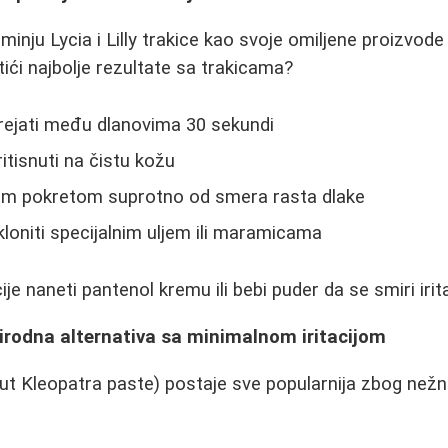
nju Lycia i Lilly trakice kao svoje omiljene proizvode 
ići najbolje rezultate sa trakicama?
rejati među dlanovima 30 sekundi
ritisnuti na čistu kožu
zim pokretom suprotno od smera rasta dlake
loniti specijalnim uljem ili maramicama
ije naneti pantenol kremu ili bebi puder da se smiri irit
irodna alternativa sa minimalnom iritacijom
ut Kleopatra paste) postaje sve popularnija zbog nežn