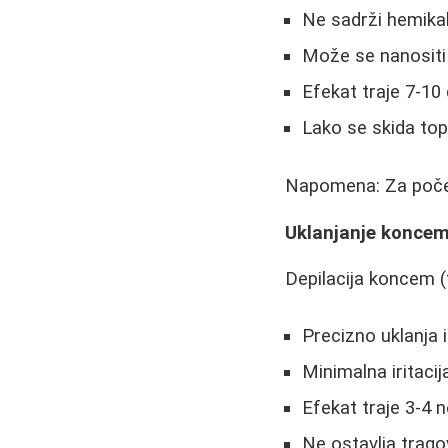
Ne sadrži hemikali
Može se nanositi 
Efekat traje 7-10
Lako se skida t
Napomena: Za počet
Uklanjanje koncem
Depilacija koncem (
Precizno uklanja i
Minimalna iritaci
Efekat traje 3-4 n
Ne ostavlja trag