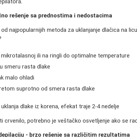
pilatora.
ično rešenje sa prednostima i nedostacima
 od najpopularnijih metoda za uklanjanje dlačica na lic
?
 mikrotalasnoj ili na ringli do optimalne temperature
 u smeru rasta dlake
ak malo ohladi
retom suprotno od smera rasta dlake
uklanja dlake iz korena, efekat traje 2-4 nedelje
 crvenilo, potrebno je veštačko osvetljenje ako se ra
epilaciju - brzo rešenje sa različitim rezultatima