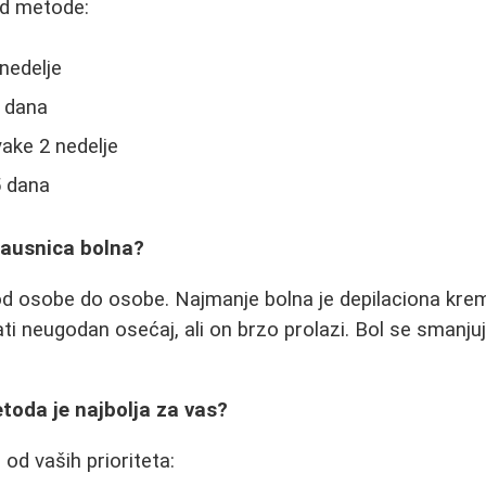
od metode:
nedelje
0 dana
ake 2 nedelje
5 dana
 nausnica bolna?
od osobe do osobe. Najmanje bolna je depilaciona krem
ti neugodan osećaj, ali on brzo prolazi. Bol se smanj
toda je najbolja za vas?
od vaših prioriteta: