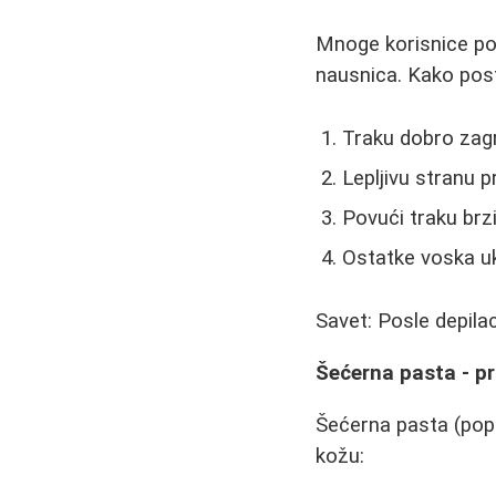
Mnoge korisnice pomi
nausnica. Kako post
Traku dobro zag
Lepljivu stranu p
Povući traku br
Ostatke voska uk
Savet: Posle depilac
Šećerna pasta - pr
Šećerna pasta (pop
kožu: