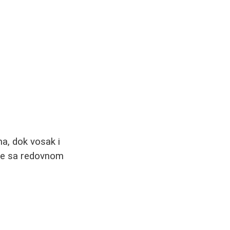
a, dok vosak i
uje sa redovnom