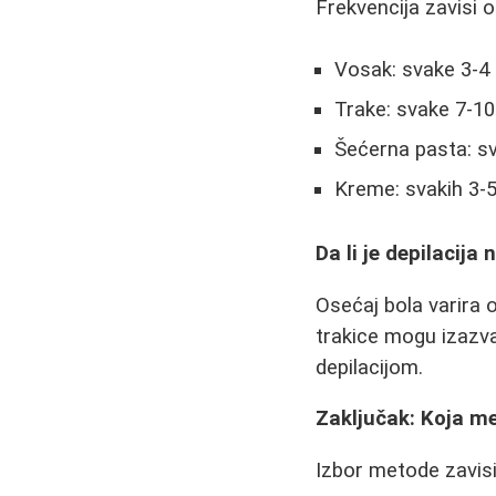
Frekvencija zavisi 
Vosak: svake 3-4 
Trake: svake 7-1
Šećerna pasta: sv
Kreme: svakih 3-
Da li je depilacija
Osećaj bola varira 
trakice mogu izazva
depilacijom.
Zaključak: Koja me
Izbor metode zavisi 