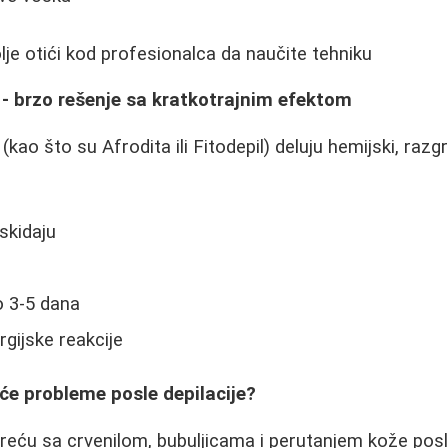
olje otići kod profesionalca da naučite tehniku
- brzo rešenje sa kratkotrajnim efektom
(kao što su Afrodita ili Fitodepil) deluju hemijski, razg
skidaju
o 3-5 dana
rgijske reakcije
će probleme posle depilacije?
ću sa crvenilom, bubuljicama i perutanjem kože posle