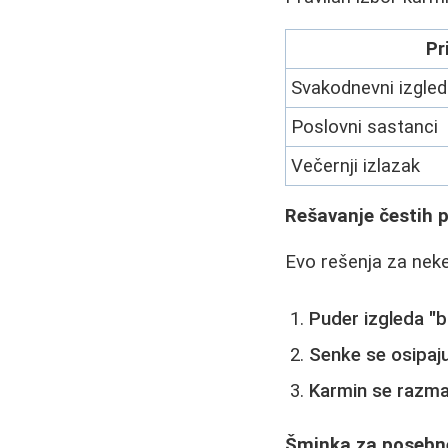
Pr
Svakodnevni izgled
Poslovni sastanci
Večernji izlazak
Rešavanje čestih
Evo rešenja za neke
Puder izgleda "b
Senke se osipaj
Karmin se razma
Šminka za posebne