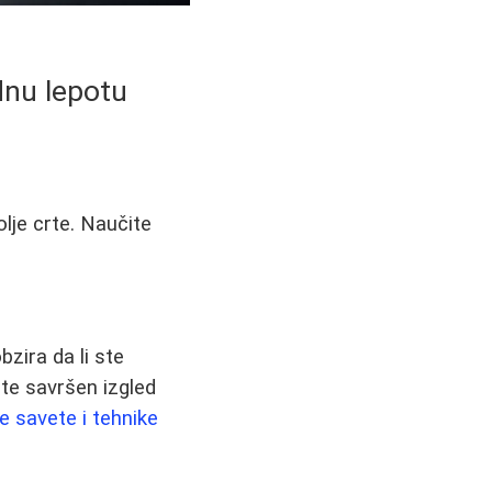
dnu lepotu
lje crte. Naučite
zira da li ste
ete savršen izgled
e savete i tehnike