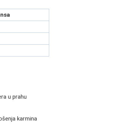
ansa
era u prahu
ošenja karmina