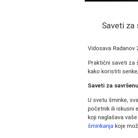
Saveti za
Vidosava Radanov
Praktični saveti za
kako koristiti senke,
Saveti za savršenu
U svetu šminke, svak
početnik ili iskusn
koji naglašava vaš
šminkanja
koje može