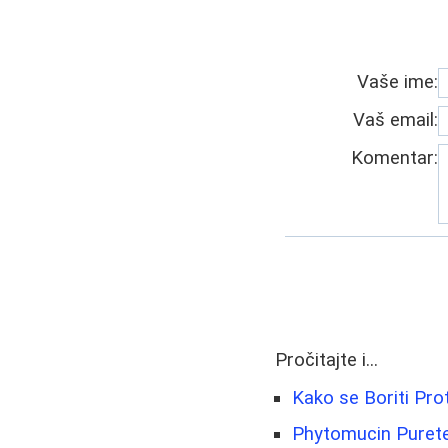
Vaše ime:
Vaš email:
Komentar:
Pročitajte i...
Kako se Boriti Pro
Phytomucin Purete