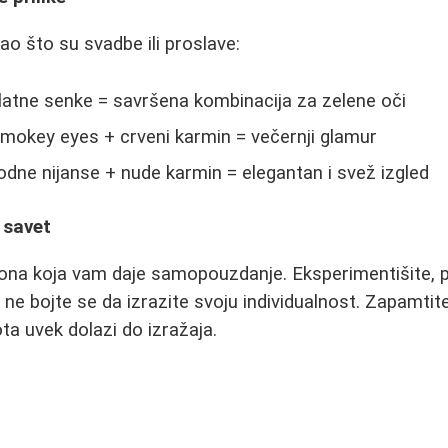
ao što su svadbe ili proslave:
zlatne senke = savršena kombinacija za zelene oči
smokey eyes + crveni karmin = večernji glamur
rodne nijanse + nude karmin = elegantan i svež izgled
i savet
ona koja vam daje samopouzdanje. Eksperimentišite, p
i ne bojte se da izrazite svoju individualnost. Zapamtit
ota uvek dolazi do izražaja.