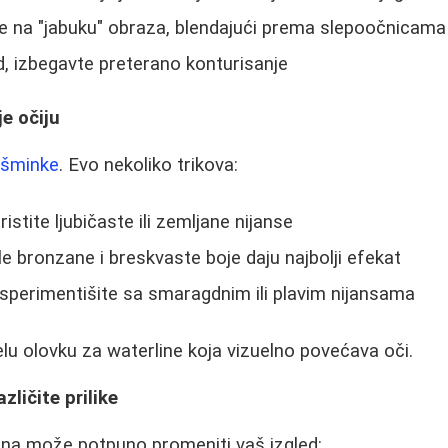
e na "jabuku" obraza, blendajući prema slepoočnicama
ed, izbegavte preterano konturisanje
e očiju
 šminke
. Evo nekoliko trikova:
ristite ljubičaste ili zemljane nijanse
le bronzane i breskvaste boje daju najbolji efekat
sperimentišite sa smaragdnim ili plavim nijansama
lu olovku za waterline koja vizuelno povećava oči.
zličite prilike
ina može potpuno promeniti vaš izgled: