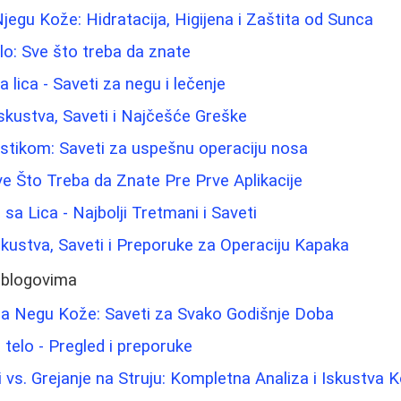
Njegu Kože: Hidratacija, Higijena i Zaštita od Sunca
elo: Sve što treba da znate
lica - Saveti za negu i lečenje
: Iskustva, Saveti i Najčešće Greške
astikom: Saveti za uspešnu operaciju nosa
e Što Treba da Znate Pre Prve Aplikacije
 sa Lica - Najbolji Tretmani i Saveti
Iskustva, Saveti i Preporuke za Operaciju Kapaka
 blogovima
a Negu Kože: Saveti za Svako Godišnje Doba
a telo - Pregled i preporuke
 vs. Grejanje na Struju: Kompletna Analiza i Iskustva K