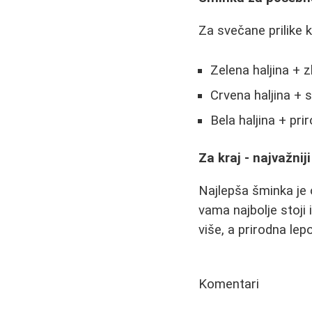
Za svečane prilike k
Zelena haljina + 
Crvena haljina + 
Bela haljina + pri
Za kraj - najvažnij
Najlepša šminka je 
vama najbolje stoji 
više, a prirodna lep
Komentari