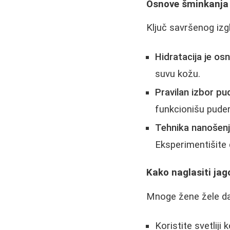
Osnove šminkanja
Ključ savršenog izgl
Hidratacija je os
suvu kožu.
Pravilan izbor pu
funkcionišu puder
Tehnika nanošen
Eksperimentišite
Kako naglasiti jag
Mnoge žene žele da 
Koristite svetliji 