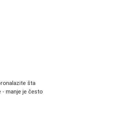
ronalazite šta
e - manje je često