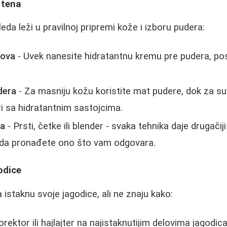
 tena
eda leži u pravilnoj pripremi kože i izboru pudera:
nova
- Uvek nanesite hidratantnu kremu pre pudera, p
dera
- Za masniju kožu koristite mat pudere, dok za su
i sa hidratantnim sastojcima.
ja
- Prsti, četke ili blender - svaka tehnika daje drugačiji
 da pronađete ono što vam odgovara.
odice
istaknu svoje jagodice, ali ne znaju kako:
korektor ili hajlajter na najistaknutijim delovima jagodic