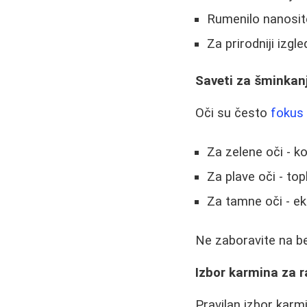
Rumenilo nanosit
Za prirodniji izgl
Saveti za šminkanj
Oči su često
fokus
Za zelene oči - ko
Za plave oči - top
Za tamne oči - ek
Ne zaboravite na be
Izbor karmina za ra
Pravilan izbor karm