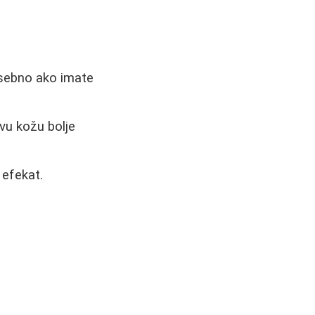
osebno ako imate
vu kožu bolje
 efekat.
a