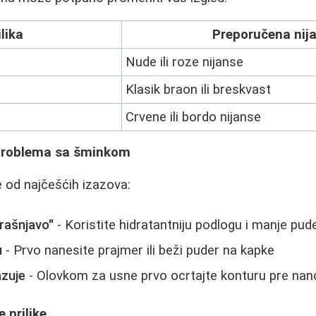
ilika
Preporučena nij
Nude ili roze nijanse
Klasik braon ili breskvast
Crvene ili bordo nijanse
 problema sa šminkom
 od najčešćih izazova:
rašnjavo"
- Koristite hidratantniju podlogu i manje pud
u
- Prvo nanesite prajmer ili beži puder na kapke
zuje
- Olovkom za usne prvo ocrtajte konturu pre nan
 prilike