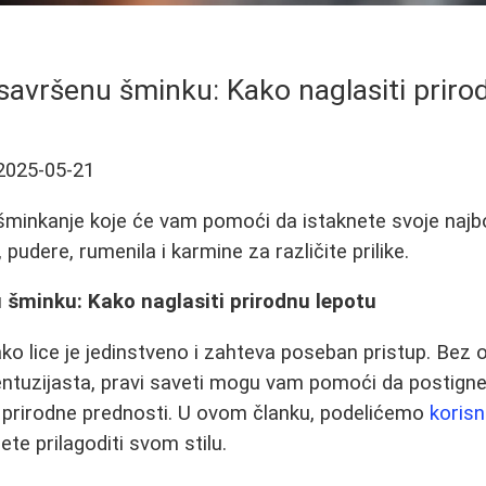
 savršenu šminku: Kako naglasiti priro
2025-05-21
 šminkanje koje će vam pomoći da istaknete svoje najbo
 pudere, rumenila i karmine za različite prilike.
 šminku: Kako naglasiti prirodnu lepotu
o lice je jedinstveno i zahteva poseban pristup. Bez ob
i entuzijasta, pravi saveti mogu vam pomoći da postign
e prirodne prednosti. U ovom članku, podelićemo
korisn
te prilagoditi svom stilu.