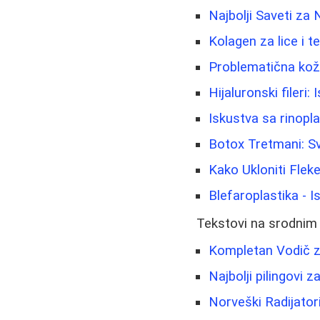
Najbolji Saveti za 
Kolagen za lice i t
Problematična koža 
Hijaluronski fileri
Iskustva sa rinopl
Botox Tretmani: Sv
Kako Ukloniti Fleke
Blefaroplastika - 
Tekstovi na srodnim
Kompletan Vodič z
Najbolji pilingovi z
Norveški Radijatori