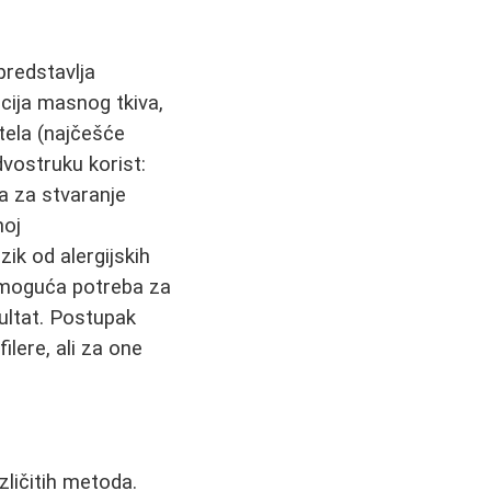
redstavlja
acija masnog tkiva,
tela (najčešće
dvostruku korist:
a za stvaranje
noj
zik od alergijskih
a moguća potreba za
ultat. Postupak
ilere, ali za one
zličitih metoda.