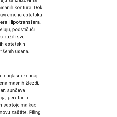
vaju sa izazovima
nisanih kontura. Dok
, savremena estetska
lera
i
lipotransfera
.
luju, podstičući
stražiti sve
ih estetskih
vršenih usana.
 naglasiti značaj
šena masnih žlezdi,
tar, sunčeva
ja, perutanja i
im sastojcima kao
novu zaštite. Piling