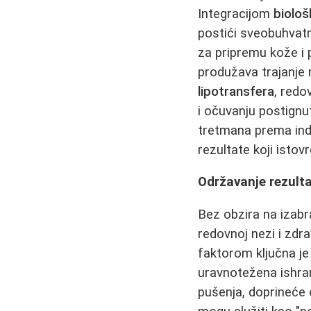
Integracijom
biološ
postići sveobuhvat
za pripremu kože i 
produžava trajanje 
lipotransfera
, red
i očuvanju postign
tretmana prema indi
rezultate koji istov
Održavanje rezult
Bez obzira na izab
redovnoj nezi i zd
faktorom ključna je
uravnotežena ishran
pušenja, doprineće 