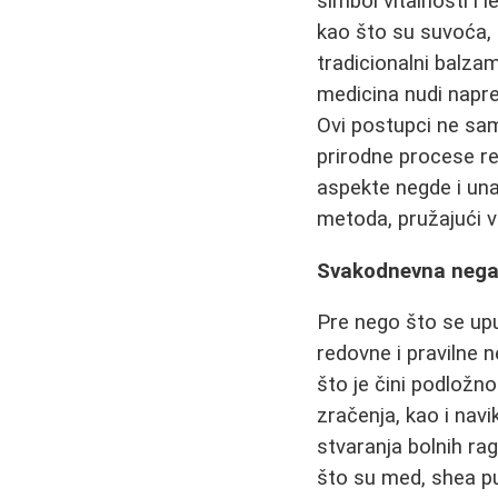
simbol vitalnosti 
kao što su suvoća, 
tradicionalni balza
medicina nudi napr
Ovi postupci ne sam
prirodne procese re
aspekte negde i una
metoda, pružajući 
Svakodnevna nega 
Pre nego što se upu
redovne i pravilne n
što je čini podložno
zračenja, kao i nav
stvaranja bolnih ra
što su med, shea put