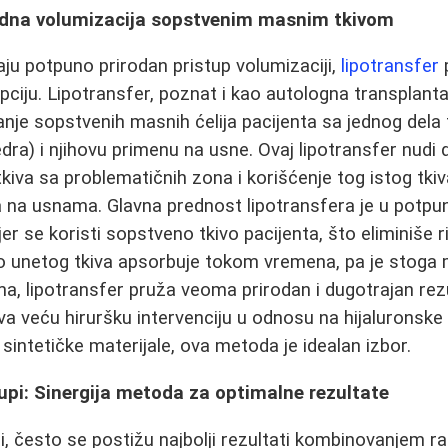
rodna volumizacija sopstvenim masnim tkivom
aju potpuno prirodan pristup volumizaciji,
lipotransfer
p
pciju. Lipotransfer, poznat i kao autologna transplant
e sopstvenih masnih ćelija pacijenta sa jednog dela 
edra) i njihovu primenu na usne. Ovaj lipotransfer nudi 
kiva sa problematičnih zona i korišćenje tog istog tkiv
 na usnama. Glavna prednost lipotransfera je u potpu
jer se koristi sopstveno tkivo pacijenta, što eliminiše ri
deo unetog tkiva apsorbuje tokom vremena, pa je stog
, lipotransfer pruža veoma prirodan i dugotrajan rez
a veću hiruršku intervenciju u odnosu na hijaluronske f
 sintetičke materijale, ova metoda je idealan izbor.
upi: Sinergija metoda za optimalne rezultate
i, često se postižu najbolji rezultati kombinovanjem ra