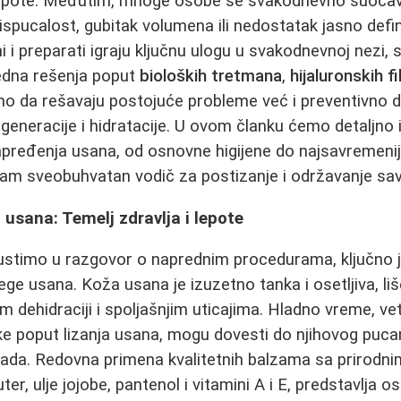
i lepote. Međutim, mnoge osobe se svakodnevno suoča
ispucalost, gubitak volumena ili nedostatak jasno defi
mi i preparati igraju ključnu ulogu u svakodnevnoj nezi
edna rešenja poput
bioloških tretmana
,
hijaluronskih fi
o da rešavaju postojuće probleme već i preventivno de
generacije i hidratacije. U ovom članku ćemo detaljno i
pređenja usana, od osnovne higijene do najsavremenij
vam sveobuhvatan vodič za postizanje i održavanje sa
usana: Temelj zdravlja i lepote
stimo u razgovor o naprednim procedurama, ključno je
ege usana. Koža usana je izuzetno tanka i osetljiva, li
m dehidraciji i spoljašnjim uticajima. Hladno vreme, ve
ike poput lizanja usana, mogu dovesti do njihovog pucan
gada. Redovna primena kvalitetnih balzama sa prirodn
er, ulje jojobe, pantenol i vitamini A i E, predstavlja os