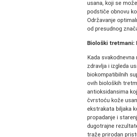
usana, koji se može
podstiče obnovu kož
Održavanje optimaln
od presudnog znača
Biološki tretmani:
Kada svakodnevna n
zdravlja i izgleda u
biokompatibilnih s
ovih bioloških tretm
antioksidansima koji
čvrstoću kože usana
ekstrakata biljaka k
propadanje i stare
dugotrajne rezultate
traže prirodan prist