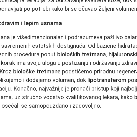
odsticajna terapija" za održavanje kvaliteta kože, dok 
navljati po potrebi kako bi se očuvao željeni volumen i
 zdravim i lepim usnama
ana je višedimenzionalan i podrazumeva pažljivo bala
savremenih estetskih dostignuća. Od bazične hidrataci
ednih procedura poput
bioloških tretmana
,
hijaluronski
i korak ima svoju ulogu u postizanju i održavanju zdravih
 Kroz
biološke tretmane
podstičemo prirodnu regenera
likujemo i dodajemo volumen, dok
lipotransferom
pos
ciju. Konačno, najvažnije je pronaći pristup koji najbo
bama, uz stručno vodstvo kvalifikovanog lekara, kako b
 i osećali se samopouzdano i zadovoljno.