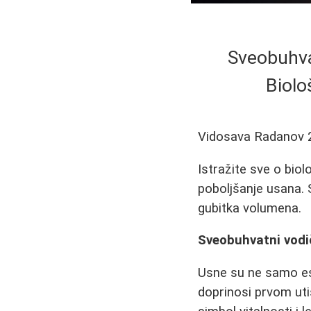
Sveobuhva
Biolo
Vidosava Radanov
Istražite sve o biol
poboljšanje usana. 
gubitka volumena.
Sveobuhvatni vodi
Usne su ne samo ese
doprinosi prvom uti