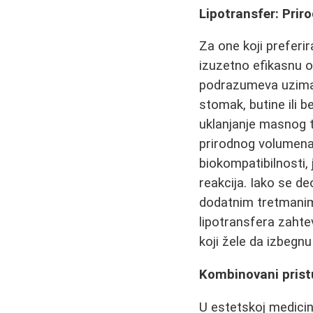
Lipotransfer: Pri
Za one koji preferir
izuzetno efikasnu o
podrazumeva uzimanj
stomak, butine ili b
uklanjanje masnog t
prirodnog volumena
biokompatibilnosti, 
reakcija. Iako se 
dodatnim tretmanima
lipotransfera zahtev
koji žele da izbegnu
Kombinovani prist
U estetskoj medicin