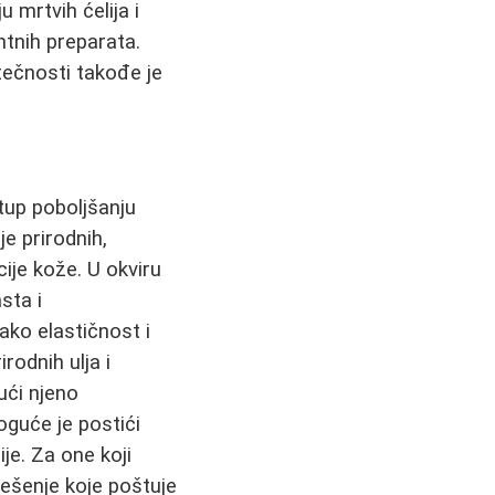
 mrtvih ćelija i
tnih preparata.
tečnosti takođe je
tup poboljšanju
je prirodnih,
je kože. U okviru
sta i
ako elastičnost i
rodnih ulja i
jući njeno
guće je postići
ije. Za one koji
rešenje koje poštuje