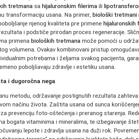
kih tretmana
sa
hijaluronskim filerima
ili
lipotransfer
nu transformaciju usana. Na primer,
biološki tretmani
poboljšanje njenog kvaliteta pre primene
hijaluronskih f
rezultata i podstiče prirodan proces regeneracije. Sli
ovna primena
bioloških tretmana
može pomoći u održav
utog volumena. Ovakav kombinovani pristup omogućava
vidualnim potrebama i željama svakog pacijenta, gara
remeno poboljšavaju zdravlje i estetiku usana.
ata i dugoročna nega
ranu metodu, održavanje postignutih rezultata zahtev
ravom načinu života. Zaštita usana od sunca korišćen
 za prevenciju foto-oštećenja i preranog starenja. Redo
a bogata vitaminima i mineralima, te izbegavanje štet
očuvanju lepote i zdravlja usana na duži rok. Povreme