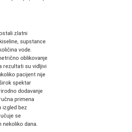
stali zlatni
 kiseline, supstance
količina vode.
etrično oblikovanje
rezultati su vidljivi
koliko pacijent nije
širok spektar
 prirodno dodavanje
Stručna primena
n izgled bez
ručuje se
h nekoliko dana.