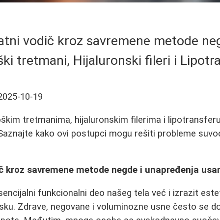
tni vodič kroz savremene metode ne
ški tretmani, Hijaluronski fileri i Lipotr
2025-10-19
oškim tretmanima, hijaluronskim filerima i lipotransfer
Saznajte kako ovi postupci mogu rešiti probleme suvoć
č kroz savremene metode negde i unapređenja usa
ncijalni funkcionalni deo našeg tela već i izrazit este
sku. Zdrave, negovane i voluminozne usne često se do