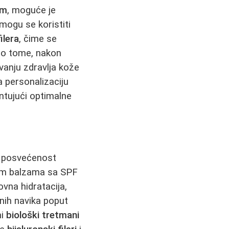
om
, moguće je
mogu se koristiti
ilera
, čime se
čno tome, nakon
anju zdravlja kože
 personalizaciju
ntujući optimalne
a posvećenost
jem balzama sa SPF
vna hidratacija,
nih navika poput
ni
biološki tretmani