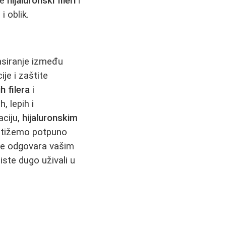
se
hijaluronski fileri
i
 oblik.
nsiranje između
je i zaštite
h filera
i
, lepih i
ciju,
hijaluronskim
tižemo potpuno
lje odgovara vašim
iste dugo uživali u