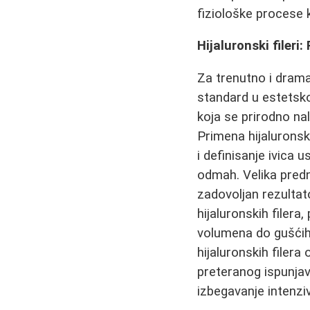
fiziološke procese 
Hijaluronski fileri
Za trenutno i drama
standard u estetskoj
koja se prirodno nal
Primena hijalurons
i definisanje ivica 
odmah. Velika prednos
zadovoljan rezultat
hijaluronskih filera
volumena do gušćih 
hijaluronskih filer
preteranog ispunjav
izbegavanje intenzi