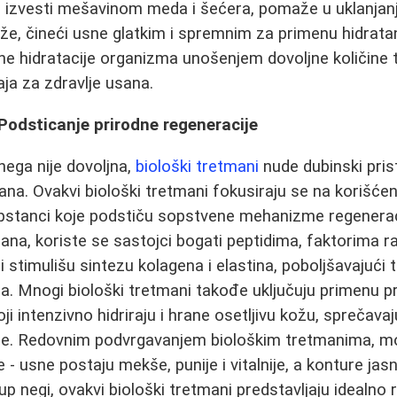
 izvesti mešavinom meda i šećera, pomaže u uklanjanju
e, čineći usne glatkim i spremnim za primenu hidratan
e hidratacije organizma unošenjem dovoljne količine 
ja za zdravlje usana.
 Podsticanje prirodne regeneracije
ega nije dovoljna,
biološki tretmani
nude dubinski pris
sana. Ovakvi biološki tretmani fokusiraju se na korišćen
upstanci koje podstiču sopstvene mehanizme regeneraci
ana, koriste se sastojci bogati peptidima, faktorima ra
 stimulišu sintezu kolagena i elastina, poboljšavajući t
. Mnogi biološki tretmani takođe uključuju primenu pri
oji intenzivno hidriraju i hrane osetljivu kožu, sprečava
nje. Redovnim podvrgavanjem biološkim tretmanima, mo
 - usne postaju mekše, punije i vitalnije, a konture jasn
up negi, ovakvi biološki tretmani predstavljaju idealno 