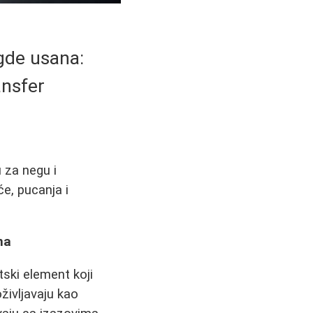
gde usana:
ansfer
u za negu i
e, pucanja i
na
tski element koji
življavaju kao