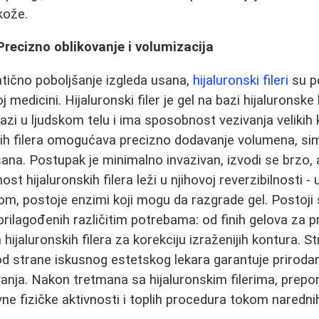
kože.
: Precizno oblikovanje i volumizacija
tično poboljšanje izgleda usana,
hijaluronski fileri
su po
 medicini. Hijaluronski filer je gel na bazi hijaluronske
azi u ljudskom telu i ima sposobnost vezivanja velikih 
kih filera omogućava precizno dodavanje volumena, sim
usana. Postupak je minimalno invazivan, izvodi se brzo, a 
t hijaluronskih filera leži u njihovoj reverzibilnosti - u
om, postoje enzimi koji mogu da razgrade gel. Postoji 
, prilagođenih različitim potrebama: od finih gelova za
hijaluronskih filera za korekciju izraženijih kontura. 
a od strane iskusnog estetskog lekara garantuje priroda
anja. Nakon tretmana sa hijaluronskim filerima, prepo
vne fizičke aktivnosti i toplih procedura tokom naredni