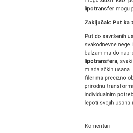
mogu služiti kao "p
lipotransfer
mogu po
Zaključak: Put ka
Put do savršenih us
svakodnevne nege i 
balzamima do napr
lipotransfera
, svak
mladalačkih usana.
filerima
precizno ob
prirodnu transforma
individualnim potre
lepoti svojih usana
Komentari