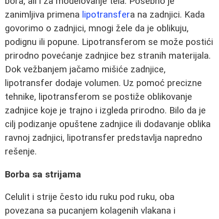
bora, ali i za modelovanje tela. Posebno je
zanimljiva primena
lipotransfer
a na zadnjici. Kada
govorimo o zadnjici, mnogi žele da je oblikuju,
podignu ili popune. Lipotransferom se može postići
prirodno povećanje zadnjice bez stranih materijala.
Dok vežbanjem jačamo mišiće zadnjice,
lipotransfer dodaje volumen. Uz pomoć precizne
tehnike, lipotransferom se postiže oblikovanje
zadnjice koje je trajno i izgleda prirodno. Bilo da je
cilj podizanje opuštene zadnjice ili dodavanje oblika
ravnoj zadnjici, lipotransfer predstavlja napredno
rešenje.
Borba sa strijama
Celulit i strije često idu ruku pod ruku, oba
povezana sa pucanjem kolagenih vlakana i