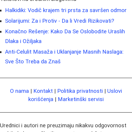
Halkidiki: Vodič krajem tri prsta za savršen odmor
Solarijumi: Za i Protiv - Da li Vredi Rizikovati?
Konačno Rešenje: Kako Da Se Oslobodite Uraslih
Dlaka i Ožiljaka
Anti-Celulit Masaža i Uklanjanje Masnih Naslaga:
Sve Što Treba da Znaš
O nama
|
Kontakt
|
Politika privatnosti
|
Uslovi
korišćenja
|
Marketinški servisi
Urednici i autori ne preuzimaju nikakvu odgovornost