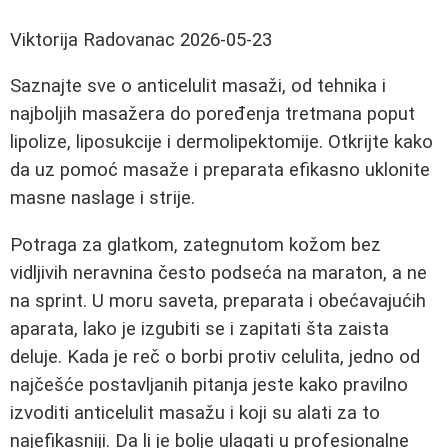
Viktorija Radovanac
2026-05-23
Saznajte sve o anticelulit masaži, od tehnika i
najboljih masažera do poređenja tretmana poput
lipolize, liposukcije i dermolipektomije. Otkrijte kako
da uz pomoć masaže i preparata efikasno uklonite
masne naslage i strije.
Potraga za glatkom, zategnutom kožom bez
vidljivih neravnina često podseća na maraton, a ne
na sprint. U moru saveta, preparata i obećavajućih
aparata, lako je izgubiti se i zapitati šta zaista
deluje. Kada je reč o borbi protiv celulita, jedno od
najčešće postavljanih pitanja jeste kako pravilno
izvoditi anticelulit masažu i koji su alati za to
najefikasniji. Da li je bolje ulagati u profesionalne