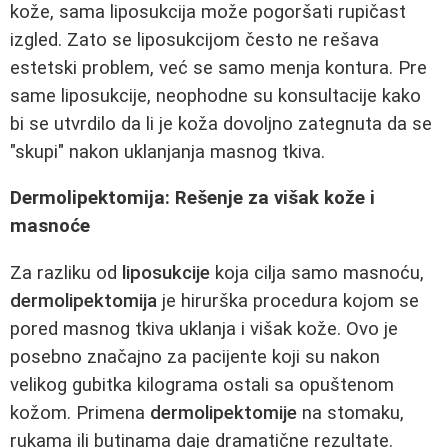
kože, sama liposukcija može pogoršati rupičast
izgled. Zato se liposukcijom često ne rešava
estetski problem, već se samo menja kontura. Pre
same liposukcije, neophodne su konsultacije kako
bi se utvrdilo da li je koža dovoljno zategnuta da se
"skupi" nakon uklanjanja masnog tkiva.
Dermolipektomija: Rešenje za višak kože i
masnoće
Za razliku od
liposukcije
koja cilja samo masnoću,
dermolipektomija
je hirurška procedura kojom se
pored masnog tkiva uklanja i višak kože. Ovo je
posebno značajno za pacijente koji su nakon
velikog gubitka kilograma ostali sa opuštenom
kožom. Primena
dermolipektomije
na stomaku,
rukama ili butinama daje dramatične rezultate.