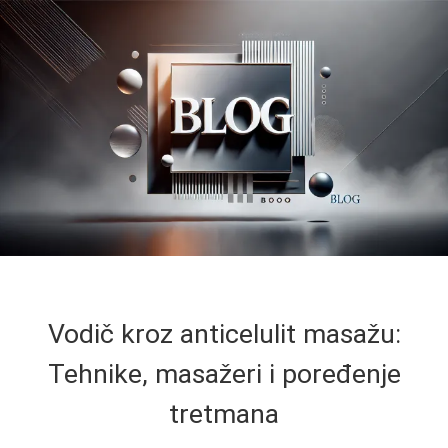
Vodič kroz anticelulit masažu:
Tehnike, masažeri i poređenje
tretmana