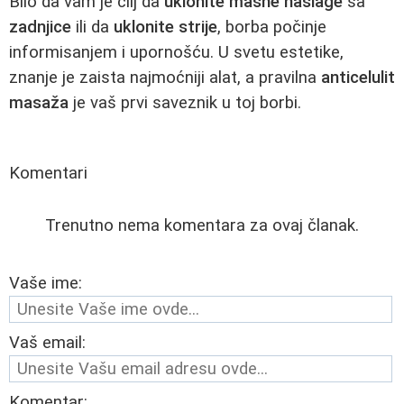
Bilo da vam je cilj da
uklonite masne naslage
sa
zadnjice
ili da
uklonite strije
, borba počinje
informisanjem i upornošću. U svetu estetike,
znanje je zaista najmoćniji alat, a pravilna
anticelulit
masaža
je vaš prvi saveznik u toj borbi.
Komentari
Trenutno nema komentara za ovaj članak.
Vaše ime:
Vaš email:
Komentar: