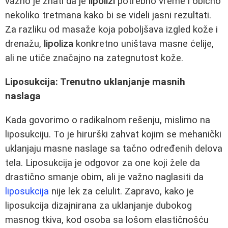
važno je znati da je
lipolizi
potrebno vreme i obično
nekoliko tretmana kako bi se videli jasni rezultati.
Za razliku od masaže koja poboljšava izgled kože i
drenažu,
lipoliza
konkretno uništava masne ćelije,
ali ne utiče značajno na zategnutost kože.
Liposukcija: Trenutno uklanjanje masnih
naslaga
Kada govorimo o radikalnom rešenju, mislimo na
liposukciju. To je hirurški zahvat kojim se mehanički
uklanjaju masne naslage sa tačno određenih delova
tela. Liposukcija je odgovor za one koji žele da
drastično smanje obim, ali je važno naglasiti da
liposukcija
nije lek za celulit. Zapravo, kako je
liposukcija dizajnirana za uklanjanje dubokog
masnog tkiva, kod osoba sa lošom elastičnošću