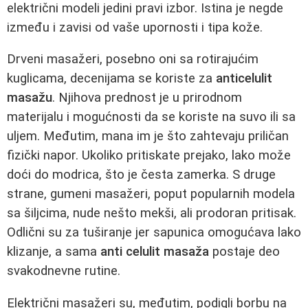
električni modeli jedini pravi izbor. Istina je negde
između i zavisi od vaše upornosti i tipa kože.
Drveni masažeri, posebno oni sa rotirajućim
kuglicama, decenijama se koriste za
anticelulit
masažu
. Njihova prednost je u prirodnom
materijalu i mogućnosti da se koriste na suvo ili sa
uljem. Međutim, mana im je što zahtevaju priličan
fizički napor. Ukoliko pritiskate prejako, lako može
doći do modrica, što je česta zamerka. S druge
strane, gumeni masažeri, poput popularnih modela
sa šiljcima, nude nešto mekši, ali prodoran pritisak.
Odlični su za tuširanje jer sapunica omogućava lako
klizanje, a sama
anti celulit masaža
postaje deo
svakodnevne rutine.
Električni masažeri su, međutim, podigli borbu na