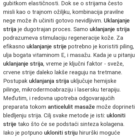
gubitkom elastičnosti. Dok se o strijama često
misli kao o trajnom ožiljku, kombinacija pravilne
nege može ih učiniti gotovo nevidljivim.
Uklanjanje
strija
je dugotrajan proces. Samo
uklanjanje strija
podrazumeva stimulaciju regeneracije kože. Za
efikasno
uklanjanje strije
potrebno je koristiti piling,
ulja bogata vitaminom E, i masažu. Kada je u pitanju
uklanjanje strija
, vreme je ključni faktor - sveže,
crvene strije daleko lakše reaguju na tretmane.
Postupak
uklanjanja strija
uključuje hemijske
pilinge, mikrodermoabraziju i lasersku terapiju.
Međutim, i redovna upotreba odgovarajućih
preparata tokom
anticelulit masaže
može doprineti
bledljenju strija. Cilj svake metode je isti:
ukloniti
strije
tako što će se podstaći sinteza kolagena.
Iako je potpuno
ukloniti striju
hirurški moguće