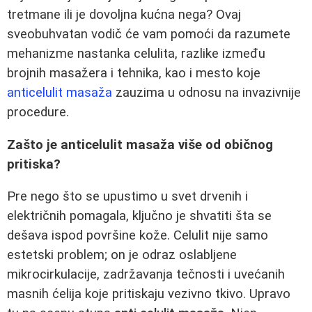
tretmane ili je dovoljna kućna nega? Ovaj
sveobuhvatan vodič će vam pomoći da razumete
mehanizme nastanka celulita, razlike između
brojnih masažera i tehnika, kao i mesto koje
anticelulit masaža
zauzima u odnosu na invazivnije
procedure.
Zašto je anticelulit masaža više od običnog
pritiska?
Pre nego što se upustimo u svet drvenih i
električnih pomagala, ključno je shvatiti šta se
dešava ispod površine kože. Celulit nije samo
estetski problem; on je odraz oslabljene
mikrocirkulacije, zadržavanja tečnosti i uvećanih
masnih ćelija koje pritiskaju vezivno tkivo. Upravo