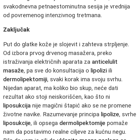
svakodnevna petnaestominutna sesija je vrednija
od povremenog intenzivnog tretmana.
Zaključak
Put do glatke kože je slojevit i zahteva strpljenje.
Od izbora prvog drvenog masažera, preko
istraživanja električnih aparata za
anticelulit
masaže
, pa sve do konsultacija o
lipolizi
ili
dermolipektomiji
, svaki korak ima svoju svrhu.
Nijedan aparat, ma koliko bio skup, neće dati
rezultat ako stoji neiskorišćen, kao što ni
liposukcija
nije magični štapić ako se ne promene
životne navike. Razumevanje principa
lipolize
, svrhe
liposukcije
, ili opsega
dermolipektomije
pomaže
nam da postavimo realne ciljeve za kućnu negu.