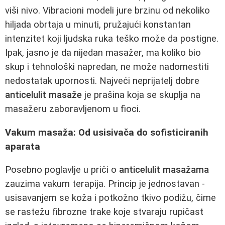
viši nivo. Vibracioni modeli jure brzinu od nekoliko
hiljada obrtaja u minuti, pružajući konstantan
intenzitet koji ljudska ruka teško može da postigne.
Ipak, jasno je da nijedan masažer, ma koliko bio
skup i tehnološki napredan, ne može nadomestiti
nedostatak upornosti. Najveći neprijatelj dobre
anticelulit masaže
je prašina koja se skuplja na
masažeru zaboravljenom u fioci.
Vakum masaža: Od usisivača do sofisticiranih
aparata
Posebno poglavlje u priči o
anticelulit masažama
zauzima vakum terapija. Princip je jednostavan -
usisavanjem se koža i potkožno tkivo podižu, čime
se rastežu fibrozne trake koje stvaraju rupičast