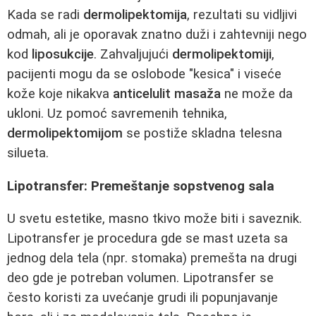
Kada se radi
dermolipektomija
, rezultati su vidljivi
odmah, ali je oporavak znatno duži i zahtevniji nego
kod
liposukcije
. Zahvaljujući
dermolipektomiji
,
pacijenti mogu da se oslobode "kesica" i viseće
kože koje nikakva
anticelulit masaža
ne može da
ukloni. Uz pomoć savremenih tehnika,
dermolipektomijom
se postiže skladna telesna
silueta.
Lipotransfer: Premeštanje sopstvenog sala
U svetu estetike, masno tkivo može biti i saveznik.
Lipotransfer je procedura gde se mast uzeta sa
jednog dela tela (npr. stomaka) premešta na drugi
deo gde je potreban volumen. Lipotransfer se
često koristi za uvećanje grudi ili popunjavanje