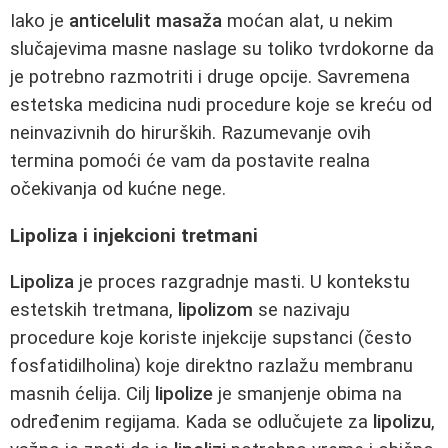
Iako je
anticelulit masaža
moćan alat, u nekim
slučajevima masne naslage su toliko tvrdokorne da
je potrebno razmotriti i druge opcije. Savremena
estetska medicina nudi procedure koje se kreću od
neinvazivnih do hirurških. Razumevanje ovih
termina pomoći će vam da postavite realna
očekivanja od kućne nege.
Lipoliza i injekcioni tretmani
Lipoliza
je proces razgradnje masti. U kontekstu
estetskih tretmana,
lipolizom
se nazivaju
procedure koje koriste injekcije supstanci (često
fosfatidilholina) koje direktno razlažu membranu
masnih ćelija. Cilj
lipolize
je smanjenje obima na
određenim regijama. Kada se odlučujete za
lipolizu
,