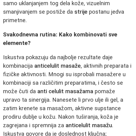
samo uklanjanjem tog dela kože, vizuelnim
smanjivanjem se postiže da
strije
postanu jedva
primetne.
Svakodnevna rutina: Kako kombinovati sve
elemente?
Iskustva pokazuju da najbolje rezultate daje
kombinacija
anticelulit masaže
, aktivnih preparata i
fizičke aktivnosti. Mnogi su isprobali masažere u
kombinaciji sa različitim preparatima, i često se
može čuti da
anti celulit masažama
pomaže
upravo ta sinergija. Nanesete li prvo ulje ili gel, a
zatim krenete sa masažom, aktivne supstance
prodiru dublje u kožu. Nakon tuširanja, koža je
zagrejana i spremnija za
anticelulit masažu
.
Iskustva govore da je doslednost ključna;