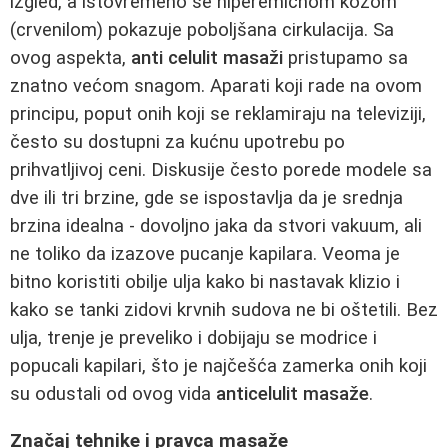
izgled, a istovremeno se hiperemičnom kožom
(crvenilom) pokazuje poboljšana cirkulacija. Sa
ovog aspekta,
anti celulit masaži
pristupamo sa
znatno većom snagom. Aparati koji rade na ovom
principu, poput onih koji se reklamiraju na televiziji,
često su dostupni za kućnu upotrebu po
prihvatljivoj ceni. Diskusije često porede modele sa
dve ili tri brzine, gde se ispostavlja da je srednja
brzina idealna - dovoljno jaka da stvori vakuum, ali
ne toliko da izazove pucanje kapilara. Veoma je
bitno koristiti obilje ulja kako bi nastavak klizio i
kako se tanki zidovi krvnih sudova ne bi oštetili. Bez
ulja, trenje je preveliko i dobijaju se modrice i
popucali kapilari, što je najčešća zamerka onih koji
su odustali od ovog vida
anticelulit masaže
.
Značaj tehnike i pravca masaže