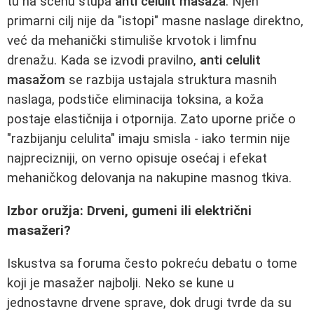
tu na scenu stupa
anti celulit masaža
. Njen
primarni cilj nije da "istopi" masne naslage direktno,
već da mehanički stimuliše krvotok i limfnu
drenažu. Kada se izvodi pravilno,
anti celulit
masažom
se razbija ustajala struktura masnih
naslaga, podstiče eliminacija toksina, a koža
postaje elastičnija i otpornija. Zato uporne priče o
"razbijanju celulita" imaju smisla - iako termin nije
najprecizniji, on verno opisuje osećaj i efekat
mehaničkog delovanja na nakupine masnog tkiva.
Izbor oružja: Drveni, gumeni ili električni
masažeri?
Iskustva sa foruma često pokreću debatu o tome
koji je masažer najbolji. Neko se kune u
jednostavne drvene sprave, dok drugi tvrde da su