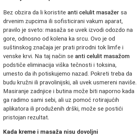
Bez obzira da li koristite
anti celulit masažer
sa
drvenim zupcima ili sofisticirani vakum aparat,
pravilo je sveto: masaža se uvek izvodi odozdo na
gore, odnosno od kolena ka srcu. Ovo je od
suštinskog značaja jer prati prirodni tok limfe i
venske krvi. Na taj način se
anti celulit masažom
podstiče eliminacija viška tečnosti i toksina,
umesto da ih potiskujemo nazad. Pokreti treba da
budu kružni ili pravolinijski, ali uvek usmereni naviše.
Masiranje zadnjice i butina može biti naporno kada
ga radimo sami sebi, ali uz pomoć rotirajućih
aplikatora ili produženih drški, može se postići
pristojan rezultat.
Kada kreme i masaža nisu dovoljni