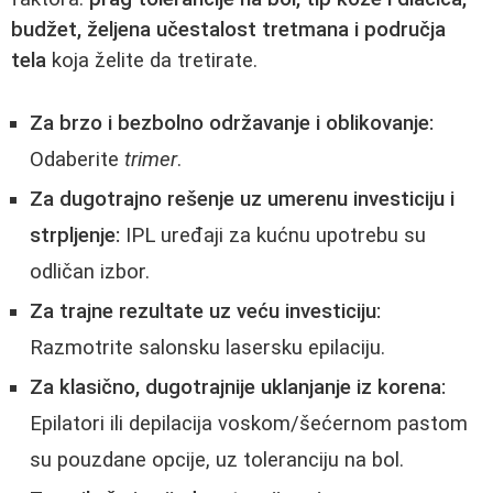
budžet, željena učestalost tretmana i područja
tela
koja želite da tretirate.
Za brzo i bezbolno održavanje i oblikovanje:
Odaberite
trimer
.
Za dugotrajno rešenje uz umerenu investiciju i
strpljenje:
IPL uređaji za kućnu upotrebu su
odličan izbor.
Za trajne rezultate uz veću investiciju:
Razmotrite salonsku lasersku epilaciju.
Za klasično, dugotrajnije uklanjanje iz korena:
Epilatori ili depilacija voskom/šećernom pastom
su pouzdane opcije, uz toleranciju na bol.