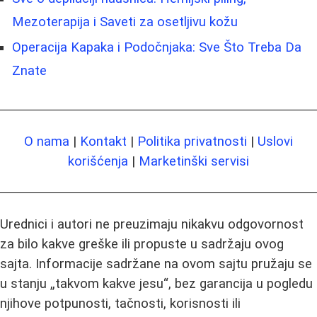
Mezoterapija i Saveti za osetljivu kožu
Operacija Kapaka i Podočnjaka: Sve Što Treba Da
Znate
O nama
|
Kontakt
|
Politika privatnosti
|
Uslovi
korišćenja
|
Marketinški servisi
Urednici i autori ne preuzimaju nikakvu odgovornost
za bilo kakve greške ili propuste u sadržaju ovog
sajta. Informacije sadržane na ovom sajtu pružaju se
u stanju „takvom kakve jesu“, bez garancija u pogledu
njihove potpunosti, tačnosti, korisnosti ili