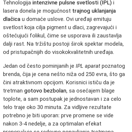
Tehnologija
intenzivne pulsne svetlosti (IPL)
i
lasera donela je mogućnost
trajnog uklanjanja
dlačica
u domaće uslove. Ovi uređaji emituju
svetlost koja cilja pigment u dlaci, zagrevajući i
oštećujući folikul, čime se usporava ili zaustavlja
dalji rast. Na tržištu postoji širok spektar modela,
od pristupačnijih do visokokvalitetnih uređaja.
Jedan od često pominjanih je
IPL aparat
poznatog
brenda, čija je cena nešto niža od 250 evra, što ga
čini atraktivnom opcijom. Korisnici ističu da je
tretman
gotovo bezbolan
, sa osećajem blage
toplote, a sam postupak je jednostavan i za celo
telo traje oko 30 minuta. Za vidljive rezultate
potrebno je biti uporan: prve promene se vide
nakon 3-4 nedelje, a za optimalan efekat
preporučuje se redovno ponavljanje tretmana.