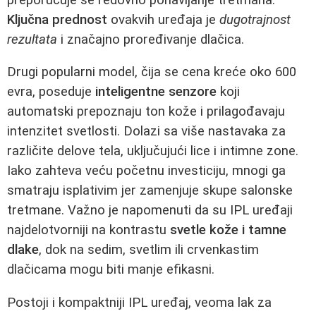
Ključna prednost
ovakvih uređaja je
dugotrajnost
rezultata
i značajno proređivanje dlačica.
Drugi popularni model, čija se cena kreće oko 600
evra, poseduje
inteligentne senzore
koji
automatski prepoznaju ton kože i prilagođavaju
intenzitet svetlosti. Dolazi sa više nastavaka za
različite delove tela, uključujući lice i intimne zone.
Iako zahteva veću početnu investiciju, mnogi ga
smatraju isplativim jer zamenjuje skupe salonske
tretmane. Važno je napomenuti da su IPL uređaji
najdelotvorniji na kontrastu
svetle kože i tamne
dlake
, dok na sedim, svetlim ili crvenkastim
dlačicama mogu biti manje efikasni.
Postoji i kompaktniji IPL uređaj, veoma lak za