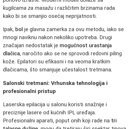
kuglicama za masažu
i različitim brzinama rada
kako bi se smanjio osećaj neprijatnosti.
Ipak,
bol
je glavna zamerka za ovu metodu, iako se
mnogi naviknu nakon nekoliko upotreba. Drugi
značajan nedostatak je
mogućnost urastanja
dlačica
, naročito ako se ne sprovodi redovni piling
kože. Epilatori su efikasni i na veoma kratkim
dlačicama, što smanjuje učestalost tretmana.
Salonski tretmani: Vrhunska tehnologija i
profesionalni pristup
Laserska epilacija u salonu koristi snažnije i
preciznije lasere od kućnih IPL uređaja.
Profesionalni aparati, poput onih koji rade na
tri
talasne dužine
, mogu da tretiraju širi spektar tipova