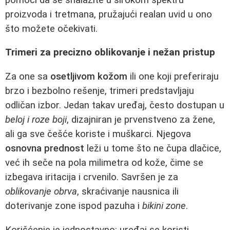
proizvoda i tretmana, pružajući realan uvid u ono
što možete očekivati.
Trimeri za precizno oblikovanje i nežan pristup
Za one sa
osetljivom kožom
ili one koji preferiraju
brzo i bezbolno rešenje, trimeri predstavljaju
odličan izbor. Jedan takav uređaj, često dostupan u
beloj i roze boji
, dizajniran je prvenstveno za žene,
ali ga sve češće koriste i muškarci. Njegova
osnovna prednost
leži u tome što ne čupa dlačice,
već ih seče na pola milimetra od kože, čime se
izbegava iritacija i crvenilo. Savršen je za
oblikovanje obrva
, skraćivanje nausnica ili
doterivanje zone ispod pazuha i
bikini zone
.
Korišćenje je jednostavno: uređaj se koristi