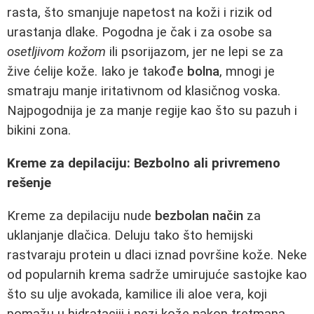
rasta, što smanjuje napetost na koži i rizik od
urastanja dlake. Pogodna je čak i za osobe sa
osetljivom kožom
ili psorijazom, jer ne lepi se za
žive ćelije kože. Iako je takođe
bolna
, mnogi je
smatraju manje iritativnom od klasičnog voska.
Najpogodnija je za manje regije kao što su pazuh i
bikini zona.
Kreme za depilaciju: Bezbolno ali privremeno
rešenje
Kreme za depilaciju nude
bezbolan način
za
uklanjanje dlačica. Deluju tako što hemijski
rastvaraju protein u dlaci iznad površine kože. Neke
od popularnih krema sadrže umirujuće sastojke kao
što su ulje avokada, kamilice ili aloe vera, koji
pomažu u hidrataciji i nezi kože nakon tretmana.