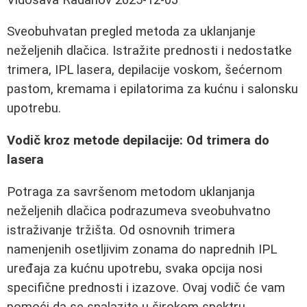
Sveobuhvatan pregled metoda za uklanjanje
neželjenih dlačica. Istražite prednosti i nedostatke
trimera, IPL lasera, depilacije voskom, šećernom
pastom, kremama i epilatorima za kućnu i salonsku
upotrebu.
Vodič kroz metode depilacije: Od trimera do
lasera
Potraga za savršenom metodom uklanjanja
neželjenih dlačica podrazumeva sveobuhvatno
istraživanje tržišta. Od osnovnih trimera
namenjenih osetljivim zonama do naprednih IPL
uređaja za kućnu upotrebu, svaka opcija nosi
specifične prednosti i izazove. Ovaj vodič će vam
pomoći da se snalazite u širokom spektru