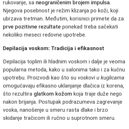
rukovanje, sa
neograničenim brojem impulsa
.
Njegova posebnost je režim klizanja po koži, koji
ubrzava tretman. Međutim, korisnici primete da za
prve pozitivne rezultate
ponekad treba sačekati
nekoliko meseci redovne upotrebe.
Depilacija voskom: Tradicija i efikasnost
Depilacija toplim ili hladnim voskom i dalje je veoma
popularna metoda, kako u salonima tako i za kućnu
upotrebu. Proizvodi kao što su
voskovi u kuglicama
omogućavaju efikasno uklanjanje dlačica iz korena,
što rezultira
glatkom kožom
koja traje duže nego
nakon brijanja. Postupak podrazumeva zagrevanje
voska, nanošenje u smeru rasta dlake i brzo
skidanje tračicom ili ručno u suprotnom smeru.