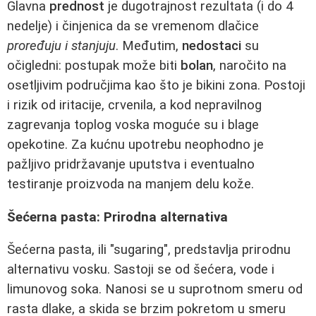
Glavna
prednost
je dugotrajnost rezultata (i do 4
nedelje) i činjenica da se vremenom dlačice
proređuju i stanjuju
. Međutim,
nedostaci
su
očigledni: postupak može biti
bolan
, naročito na
osetljivim područjima kao što je bikini zona. Postoji
i rizik od iritacije, crvenila, a kod nepravilnog
zagrevanja toplog voska moguće su i blage
opekotine. Za kućnu upotrebu neophodno je
pažljivo pridržavanje uputstva i eventualno
testiranje proizvoda na manjem delu kože.
Šećerna pasta: Prirodna alternativa
Šećerna pasta, ili "sugaring", predstavlja prirodnu
alternativu vosku. Sastoji se od šećera, vode i
limunovog soka. Nanosi se u suprotnom smeru od
rasta dlake, a skida se brzim pokretom u smeru