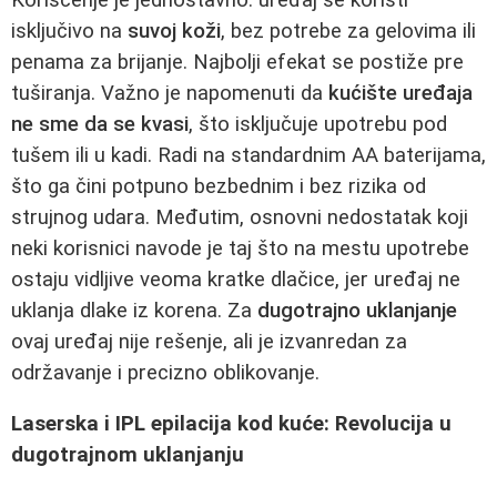
isključivo na
suvoj koži
, bez potrebe za gelovima ili
penama za brijanje. Najbolji efekat se postiže pre
tuširanja. Važno je napomenuti da
kućište uređaja
ne sme da se kvasi
, što isključuje upotrebu pod
tušem ili u kadi. Radi na standardnim AA baterijama,
što ga čini potpuno bezbednim i bez rizika od
strujnog udara. Međutim, osnovni nedostatak koji
neki korisnici navode je taj što na mestu upotrebe
ostaju vidljive veoma kratke dlačice, jer uređaj ne
uklanja dlake iz korena. Za
dugotrajno uklanjanje
ovaj uređaj nije rešenje, ali je izvanredan za
održavanje i precizno oblikovanje.
Laserska i IPL epilacija kod kuće: Revolucija u
dugotrajnom uklanjanju