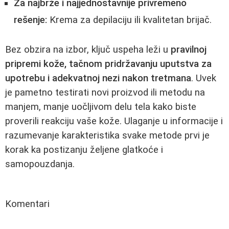
Za najbrže i najjednostavnije privremeno
rešenje:
Krema za depilaciju ili kvalitetan brijač.
Bez obzira na izbor, ključ uspeha leži u
pravilnoj
pripremi kože, tačnom pridržavanju uputstva za
upotrebu i adekvatnoj nezi nakon tretmana
. Uvek
je pametno testirati novi proizvod ili metodu na
manjem, manje uočljivom delu tela kako biste
proverili reakciju vaše kože. Ulaganje u informacije i
razumevanje karakteristika svake metode prvi je
korak ka postizanju željene glatkoće i
samopouzdanja.
Komentari