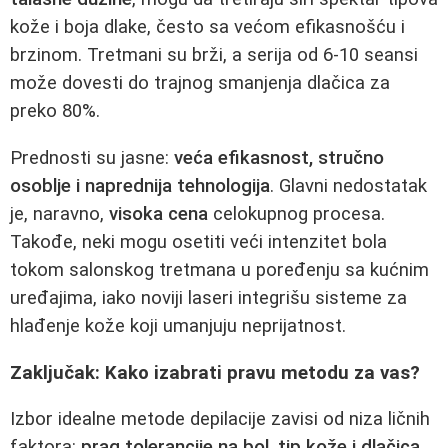
kože i boja dlake, često sa većom efikasnošću i
brzinom. Tretmani su brži, a serija od 6-10 seansi
može dovesti do trajnog smanjenja dlačica za
preko 80%.
Prednosti su jasne:
veća efikasnost, stručno
osoblje i naprednija tehnologija
. Glavni nedostatak
je, naravno,
visoka cena
celokupnog procesa.
Takođe, neki mogu osetiti veći intenzitet bola
tokom salonskog tretmana u poređenju sa kućnim
uređajima, iako noviji laseri integrišu sisteme za
hlađenje kože koji umanjuju neprijatnost.
Zaključak: Kako izabrati pravu metodu za vas?
Izbor idealne metode depilacije zavisi od niza ličnih
faktora:
prag tolerancije na bol, tip kože i dlačica,