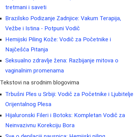
tretmani i saveti
Brazilsko Podizanje Zadnjice: Vakum Terapija,
Vežbe i Istina - Potpuni Vodič
Hemijski Piling Kože: Vodič za Početnike i
Najčešća Pitanja
Seksualno zdravlje žena: Razbijanje mitova o
vaginalnim promenama
Tekstovi na srodnim blogovima
Trbušni Ples u Srbiji: Vodič za Početnike i Ljubitelje
Orijentalnog Plesa
Hijaluronski Fileri i Botoks: Kompletan Vodič za
Neinvazivnu Korekciju Bora
Sve o depilaciji nausnica: Hemijski piling,