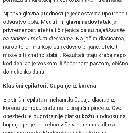
Njihova
glavna prednost
je jednostavna upotreba i
odsustvo bola. Međutim,
glavni nedostatak
je
privremenost efekta i činjenica da su
najefikasnije
na tankim i mekim dlačicama
. Na jačim dlačicama,
naročito onima koje su redovno brijane, efekat
može biti znatno slabiji. Rezultati traju kraće nego
kod depilacije voskom ili šećernom pastom, obično
do nekoliko dana.
Klasični epilatori: Čupanje iz korena
Električni epilatori mehanički čupaju dlačice iz
korena pomoću sistema rotirajućih pinceta. Ovo
obezbeđuje
dugotrajnije glatku kožu
u odnosu na
brijanje, jer je potrebno više vremena da dlaka
ponovo izraste. Moderni modeli dolaze sa